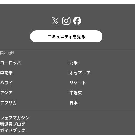
コミュニティを見る
国と地域
ヨーロッパ
北米
中南米
オセアニア
ハワイ
リゾート
アジア
中近東
アフリカ
日本
ウェブマガジン
特派員ブログ
ガイドブック