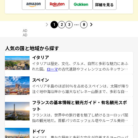
詳細を見る
…
1
2
3
8
AD
AD
人気の国と地域から探す
イタリア
イタリアは歴史、文化、グルメ、自然と多彩な魅力にあふ
れた国。
ローマ
の古代遺跡やフィレンツェのルネッサンス
美術、ヴェネツィアの運河など、歴史あるスポットはもち
スペイン
ろん、トスカーナの美しい田園風景やアマルフィ海岸の絶
景など、自然景観も見逃せない。観光の合間には、本場の
イベリア半島のほぼ80％を占めるスペインは、太陽が降り
ピザやパスタなど、絶品のイタリア料理を堪能することも
注ぐ地中海沿岸から雄大なピレネー山脈まで、多彩な自然
できる。朝目覚めてから夜眠るまで、すべての瞬間を楽し
と文化が詰まったヨーロッパ屈指の旅行先だ。多様な地域
フランスの基本情報と観光ガイド・有名観光スポ
ませてくれるイタリアで、忘れられない旅をしてみよう！
文化が根付くこの国では、情熱的なフラメンコ、熱気あふ
なお、新着のイタリア情報は
コンテンツ一覧
を参照してほ
れる闘牛、そして美味しいタパスが生活の一部となってい
ット
しい。
る。首都マドリードの洗練された雰囲気や、バルセロナの
フランスは、世界中の旅行者を魅了し続けるヨーロッパ屈
アートに溢れた街角から、地方では古代ローマ遺跡や中世
指の観光地だ。首都パリのエッフェル塔やルーブル美術館
の城塞都市、穏やかなビーチリゾートまで多彩な表情を見
といった象徴的なスポットから、田舎町の古風な美しさま
せる。地方によって風土や気候が異なるスペインはその個
ドイツ
で、幅広い魅力が詰まっている。華麗な宮殿、歴史的な大
性で訪れる人を魅了する。 なお、新着のスペイン情報は
コ
聖堂、美しいビーチ、そして豊かな自然が、訪れる者を心
ドイツは、豊かな歴史と多彩な文化が交差するヨーロッパ