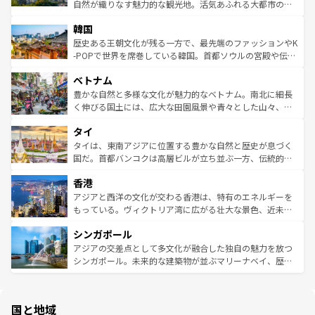
ク、伝統的なフラダンスなど、すべてがハワイの魅力を彩
ど、見どころがたくさん。また、カフェやワイン、オージ
自然が織りなす魅力的な観光地。活気あふれる大都市の台
っている。訪れるたびに新しい発見と感動が待っているハ
ービーフなどの食文化も豊かで、美味しいものであふれて
北やノスタルジックな町並みが人気な九份（ジォウフェ
ワイを、存分に味わってほしい。 なお、新着のハワイ情報
韓国
いる。アクティビティも充実しており、サーフィンやダイ
ン）、静ひつな山岳地帯である台湾東部など、都市の喧騒
は
コンテンツ一覧
を参照してほしい。
ビング、ハイキングなど、アウトドア好きにはたまらな
と山間の静けさが共存しており、訪れる人に新しい発見と
歴史ある王朝文化が残る一方で、最先端のファッションやK
い。オーストラリアの多彩な魅力を存分に味わいつくそ
驚きをもたらしてくれる。また、奥深い台湾の食文化も魅
-POPで世界を席巻している韓国。首都ソウルの宮殿や伝統
う。 なお、新着のオーストラリア情報は
コンテンツ一覧
を
力で、夜市などの屋台グルメから高級料理、ヘルシーで美
家屋が並ぶエリアでは韓国の歴史と文化に浸ることがで
参照してほしい。
ベトナム
容にもいいと評判のスイーツなど、バラエティ豊かな料理
き、地方に足を延ばせば四季折々の自然美を楽しむことが
が味わえる。 なお、新着の台湾情報は
コンテンツ一覧
を参
できる。そして、キムチや焼肉、絶品のストリートフード
豊かな自然と多様な文化が魅力的なベトナム。南北に細長
照してほしい。
まで、さまざまな韓国料理が待っている。夜には、韓国な
く伸びる国土には、広大な田園風景や青々とした山々、世
らではのナイトライフも堪能できる。あたたかいホスピタ
界遺産に登録された壮大な自然景観が点在し、都市部では
タイ
リティに包まれながら、韓国の多彩な魅力を心ゆくまで味
急速な発展と共に伝統が息づく。ハノイの古い町並みやホ
わってみてほしい。 なお、新着の韓国情報は
コンテンツ一
ーチミン市のフランス統治時代の建物も、独特の雰囲気を
タイは、東南アジアに位置する豊かな自然と歴史が息づく
覧
を参照してほしい。
醸し出している。また、バラエティの豊かさとおいしさで
国だ。首都バンコクは高層ビルが立ち並ぶ一方、伝統的な
世界中の食通を魅了してやまないベトナム料理も魅力のひ
寺院や市場がいたるところに点在し、古きよき文化と現代
香港
とつ。フォーやバインミー、ベトナムコーヒーなどは、ぜ
の活気が交差している。北部ではチェンマイなどの山岳地
ひ現地で味わいたい。どの地域を訪れてもあたたかい人々
帯で自然と触れ合い、南部ではプーケットやクラビの美し
アジアと西洋の文化が交わる香港は、特有のエネルギーを
が旅行者を迎えてくれるので、きっと忘れられない旅にな
いビーチでリゾート気分を楽しむことができる。タイ料理
もっている。ヴィクトリア湾に広がる壮大な景色、近未来
るはずだ。 なお、新着のベトナム情報は
コンテンツ一覧
を
は世界的に有名で、屋台から高級レストランまで味覚を刺
的なアートスポット、そして歴史と現代が融合した町並
参照してほしい。
シンガポール
激する。気候は一年中温暖で、どの季節にも異なる楽しみ
み、どこを訪れても感動するはず。観光スポットが密集し
が待っている。親しみやすいタイの人々、仏教を中心とし
ており、効率よく見どころを回れるのも魅力。息をのむよ
アジアの交差点として多文化が融合した独自の魅力を放つ
た文化、そして多様な観光資源が、訪れる旅人を魅了し続
うな絶景から文化的な体験まで、香港を存分に楽しみ尽く
シンガポール。未来的な建築物が並ぶマリーナベイ、歴史
ける。 なお、新着のタイ情報は
コンテンツ一覧
を参照して
そう。 なお、新着の香港情報は
コンテンツ一覧
を参照して
と伝統を感じられるエスニックタウン、多数の緑豊かな公
ほしい。
ほしい。
園や自然保護区など、自然が調和した近代的な景観と文化
の多様性あふれるカラフルな町は、どこを歩いても新しい
国と地域
発見がある。さらに、治安のよさや充実した公共交通機関