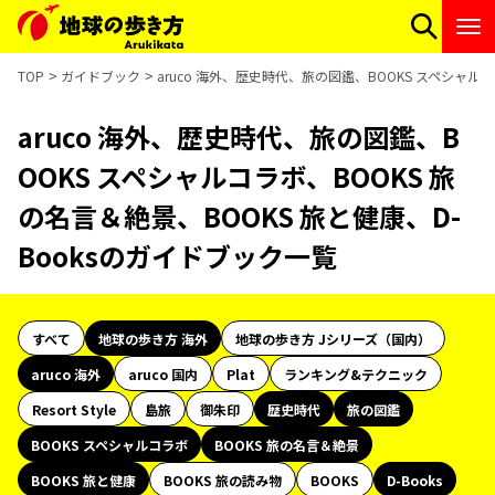
TOP
ガイドブック
aruco 海外、歴史時代、旅の図鑑、BOOKS スペシャルコ
aruco 海外、歴史時代、旅の図鑑、B
OOKS スペシャルコラボ、BOOKS 旅
の名言＆絶景、BOOKS 旅と健康、D-
Booksのガイドブック一覧
すべて
地球の歩き方 海外
地球の歩き方 Jシリーズ（国内）
aruco 海外
aruco 国内
Plat
ランキング&テクニック
Resort Style
島旅
御朱印
歴史時代
旅の図鑑
BOOKS スペシャルコラボ
BOOKS 旅の名言＆絶景
BOOKS 旅と健康
BOOKS 旅の読み物
BOOKS
D-Books