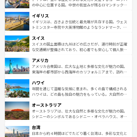
ンテンツ一覧
を参照してほしい。
から魅了する。また、フランスは美食の国としても知ら
の中心に位置する国。中世の街並みが残るロマンチック街
れ、フランス料理はユネスコ無形文化遺産にも登録されて
道から、未来を先取りするようなモダンな都市まで多様な
イギリス
いる。シャンパンの発祥地であるランス、プロヴァンスの
顔を持つこの国は、どこを歩いても飽きることがない。ベ
香り高いラベンダー畑など、多彩な楽しみ方が可能だ。さ
ルリンの文化的活気、バイエルン州のアルプスの絶景、そ
イギリスは、古きよき伝統と最先端が共存する国。ウェス
らに、パリ以外の地域にも魅力が溢れており、どの街角に
してライン川沿いのワイン畑といった風景は必見。ビール
トミンスター寺院や大英博物館のようなランドマーク、歴
も豊かな歴史と文化が息づいている。パリ以外の個性あふ
とソーセージを味わいながら地元の人と過ごす楽しい時間
史ある大学都市、美しい丘陵地帯や牧歌的な風景など、エ
れる地方に足を運ぶとそれぞれで全く異なる文化を体験で
スイス
は、お酒好きな人にはぜひ体験してほしい。 なお、新着の
リアごとに異なる魅力がある。また、優雅なアフタヌーン
きるだろう。 なお、新着のフランス情報は
コンテンツ一覧
ドイツ情報は
コンテンツ一覧
を参照してほしい。
ティー、ビール好きにはたまらない英国パブ、サッカー観
スイスの国土面積は九州ほどの広さだが、運行時刻が正確
を参照してほしい。
戦など、本場だからこそできる体験も豊富。イギリスを旅
な交通網が整備されており、初心者でも安心して個人旅行
して楽しみつくそう。 なお、新着のイギリス情報は
コンテ
を楽しめる。日本同様に時刻表どおりの旅が可能だ。中世
アメリカ
ンツ一覧
を参照してほしい。
の建物がそのまま残る町や、スイスならではのユニークな
博物館もあり、アルプス観光だけでなく町歩きも満喫する
アメリカ合衆国は、広大な土地と多様な文化が魅力の国。
ことができる。国民の所得が高いため物価も高いが、旅行
東海岸の都市部から西海岸のカリフォルニアまで、訪れる
者向けの交通パス提供のサービスもあり、うまく活用すれ
場所ごとに異なる風景と体験が待っている。ニューヨーク
ハワイ
ば市内交通費無料で観光を楽しむこともできる。 なお、新
のような巨大都市は、観光、ショッピング、エンターテイ
着のスイス情報は
コンテンツ一覧
を参照してほしい。
ンメントが詰まった刺激的なスポットだ。一方、アメリカ
年間を通じて温暖な気候に恵まれ、多くの島で構成される
西部には大自然が広がり、グランドキャニオンやイエロー
ハワイは、どの島も独自の魅力をもっている。大自然の神
ストーン国立公園といった絶景が堪能できる。さらに、南
秘を感じたいなら、火山が生み出した壮大な景観を誇るハ
オーストラリア
部のニューオーリンズでは、音楽と美食が融合した独特の
ワイ島は見逃せない。また、定番の観光地といえばオアフ
文化が魅力。旅行者はアメリカの各地域で異なる魅力を楽
島だが、静かな自然を求めるならマウイ島やカウアイ島が
オーストラリアは、壮大な自然と多様な文化が魅力の国。
しみながら、その多様性と豊かな歴史を感じることができ
おすすめ。エメラルドグリーンに輝く海をはじめ、豊かな
シドニーのシンボルであるシドニー・オペラハウス、オー
るだろう。車でのロードトリップや列車の旅も、アメリカ
文化や歴史が息づいている。「アロハスピリット」と呼ば
ストラリア東海岸北部に広がる大サンゴ礁地帯グレートバ
ならではの贅沢な旅のスタイルだ。 なお、新着のアメリカ
台湾
れるおもてなしの心で訪れる人々を迎えてくれるハワイの
リアリーフや大陸中央部にそびえるウルル（エアーズロッ
情報は
コンテンツ一覧
を参照してほしい。
人々、おいしいローカルフードやハワイアンミュージッ
ク）、タスマニアの美しい原生林やケアンズの熱帯雨林な
日本から約４時間ほどでたどり着く台湾は、多彩な文化と