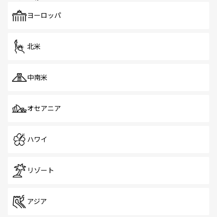
も、旅行者にとっては魅力的なポイント。グルメも豊富
で、ホーカーズは地元の風情を楽しめる外せないスポット
ヨーロッパ
だ。訪れる人を飽きさせないシンガポールで、多様な魅力
を体感しよう。 なお、新着のシンガポール情報は
コンテン
ツ一覧
を参照してほしい。
北米
中南米
オセアニア
ハワイ
リゾート
アジア