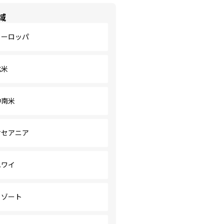
域
ヨーロッパ
北米
中南米
オセアニア
ハワイ
リゾート