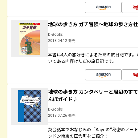
地球の歩き方 ガチ冒険～地球の歩き方
D-Books
2018.04.12 発売
本書は4人の旅好きによるただの旅日記です。
いてある内容はただの旅日記です。
地球の歩き方 カンタベリーと周辺のす
んぽガイド♪
D-Books
2018.07.26 発売
英会話本でおなじみの「Kayoの“秘密のノー
ンドン南東の田舎町をご紹介！