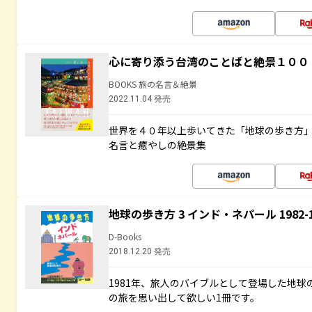
心に寄り添う台湾のことばと絶景１００
BOOKS 旅の名言＆絶景
2022.11.04 発売
世界を４０年以上歩いてきた「地球の歩き方
名言と癒やしの絶景集
地球の歩き方 3 インド・ネパール 1982
D-Books
2018.12.20 発売
1981年、旅人のバイブルとして登場した地
の旅を思い出して欲しい1冊です。