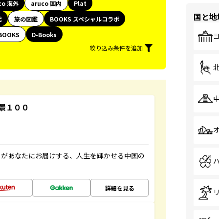
co 海外
aruco 国内
Plat
国と地
代
旅の図鑑
BOOKS スペシャルコラボ
BOOKS
D-Books
絞り込み条件を追加
景１００
」があなたにお届けする、人生を輝かせる中国の
詳細を見る