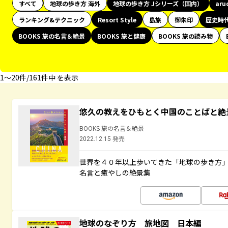
すべて
地球の歩き方 海外
地球の歩き方 Jシリーズ（国内）
aru
ランキング&テクニック
Resort Style
島旅
御朱印
歴史時
BOOKS 旅の名言＆絶景
BOOKS 旅と健康
BOOKS 旅の読み物
1〜20件/161件中 を表示
悠久の教えをひもとく中国のことばと絶
BOOKS 旅の名言＆絶景
2022.12.15 発売
世界を４０年以上歩いてきた「地球の歩き方
名言と癒やしの絶景集
地球のなぞり方 旅地図 日本編