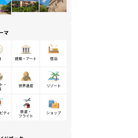
ーマ
食
建築・アート
宿泊
ト・
世界遺産
リゾート
戦
鉄道・
ビティ
ショップ
フライト