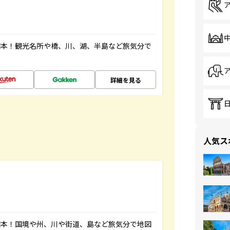
図本！観光名所や橋、川、湖、半島など旅気分で
詳細を見る
人気ス
図本！国境や州、川や街道、島など旅気分で地図