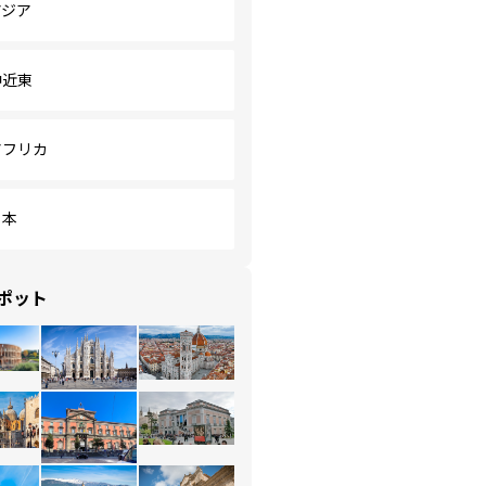
アジア
中近東
アフリカ
日本
ポット