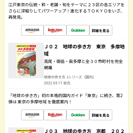
江戸東京の伝統・粋・老舗・旬をテーマに２３区の各エリアを
さらに深堀りしてパワーアップ！進化するＴＯＫＹＯをいざ、
再発見。
詳細を見る
Ｊ０２ 地球の歩き方 東京 多摩地
域
高尾・御岳・奥多摩と全３０市町村を完全
網羅
地球の歩き方 Jシリーズ（国内）
2022.03.17 発売
「地球の歩き方」初の本格的国内ガイド「東京」に続き、第2
弾は 東京の多摩地域 を徹底案内！
詳細を見る
Ｊ０３ 地球の歩き方 京都 ２０２