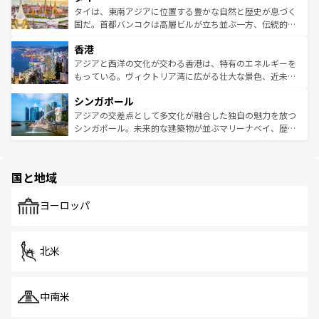
わってみてほしい。 なお、新着の韓国情報は
コンテンツ一
ーチミン市のフランス統治時代の建物も、独特の雰囲気を
タイは、東南アジアに位置する豊かな自然と歴史が息づく
覧
を参照してほしい。
醸し出している。また、バラエティの豊かさとおいしさで
国だ。首都バンコクは高層ビルが立ち並ぶ一方、伝統的な
世界中の食通を魅了してやまないベトナム料理も魅力のひ
寺院や市場がいたるところに点在し、古きよき文化と現代
香港
とつ。フォーやバインミー、ベトナムコーヒーなどは、ぜ
の活気が交差している。北部ではチェンマイなどの山岳地
ひ現地で味わいたい。どの地域を訪れてもあたたかい人々
帯で自然と触れ合い、南部ではプーケットやクラビの美し
アジアと西洋の文化が交わる香港は、特有のエネルギーを
が旅行者を迎えてくれるので、きっと忘れられない旅にな
いビーチでリゾート気分を楽しむことができる。タイ料理
もっている。ヴィクトリア湾に広がる壮大な景色、近未来
るはずだ。 なお、新着のベトナム情報は
コンテンツ一覧
を
は世界的に有名で、屋台から高級レストランまで味覚を刺
的なアートスポット、そして歴史と現代が融合した町並
参照してほしい。
シンガポール
激する。気候は一年中温暖で、どの季節にも異なる楽しみ
み、どこを訪れても感動するはず。観光スポットが密集し
が待っている。親しみやすいタイの人々、仏教を中心とし
ており、効率よく見どころを回れるのも魅力。息をのむよ
アジアの交差点として多文化が融合した独自の魅力を放つ
た文化、そして多様な観光資源が、訪れる旅人を魅了し続
うな絶景から文化的な体験まで、香港を存分に楽しみ尽く
シンガポール。未来的な建築物が並ぶマリーナベイ、歴史
ける。 なお、新着のタイ情報は
コンテンツ一覧
を参照して
そう。 なお、新着の香港情報は
コンテンツ一覧
を参照して
と伝統を感じられるエスニックタウン、多数の緑豊かな公
ほしい。
ほしい。
園や自然保護区など、自然が調和した近代的な景観と文化
の多様性あふれるカラフルな町は、どこを歩いても新しい
国と地域
発見がある。さらに、治安のよさや充実した公共交通機関
も、旅行者にとっては魅力的なポイント。グルメも豊富
で、ホーカーズは地元の風情を楽しめる外せないスポット
ヨーロッパ
だ。訪れる人を飽きさせないシンガポールで、多様な魅力
を体感しよう。 なお、新着のシンガポール情報は
コンテン
ツ一覧
を参照してほしい。
北米
中南米