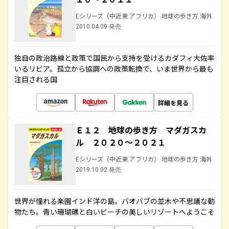
Eシリーズ（中近東 アフリカ） 地球の歩き方 海外
2010.04.09 発売
独自の政治路線と政策で国民から支持を受けるカダフィ大佐率
いるリビア。孤立から協調への政策転換で、いま世界から最も
注目される国
詳細を見る
Ｅ１２ 地球の歩き方 マダガスカ
ル ２０２０～２０２１
Eシリーズ（中近東 アフリカ） 地球の歩き方 海外
2019.10.02 発売
世界が憧れる楽園インド洋の島。バオバブの並木や不思議な動
物たち。青い珊瑚礁と白いビーチの美しいリゾートへようこそ