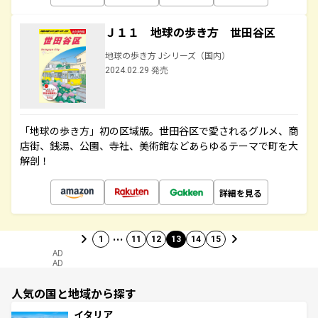
Ｊ１１ 地球の歩き方 世田谷区
地球の歩き方 Jシリーズ（国内）
2024.02.29 発売
「地球の歩き方」初の区域版。世田谷区で愛されるグルメ、商
店街、銭湯、公園、寺社、美術館などあらゆるテーマで町を大
解剖！
詳細を見る
…
1
11
12
13
14
15
AD
AD
人気の国と地域から探す
イタリア