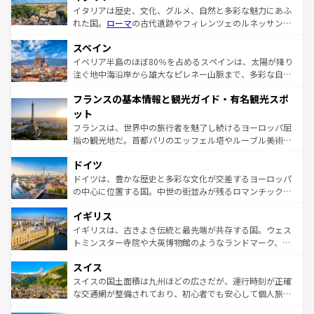
イタリアは歴史、文化、グルメ、自然と多彩な魅力にあふ
れた国。
ローマ
の古代遺跡やフィレンツェのルネッサンス
美術、ヴェネツィアの運河など、歴史あるスポットはもち
スペイン
ろん、トスカーナの美しい田園風景やアマルフィ海岸の絶
景など、自然景観も見逃せない。観光の合間には、本場の
イベリア半島のほぼ80％を占めるスペインは、太陽が降り
ピザやパスタなど、絶品のイタリア料理を堪能することも
注ぐ地中海沿岸から雄大なピレネー山脈まで、多彩な自然
できる。朝目覚めてから夜眠るまで、すべての瞬間を楽し
と文化が詰まったヨーロッパ屈指の旅行先だ。多様な地域
フランスの基本情報と観光ガイド・有名観光スポ
ませてくれるイタリアで、忘れられない旅をしてみよう！
文化が根付くこの国では、情熱的なフラメンコ、熱気あふ
なお、新着のイタリア情報は
コンテンツ一覧
を参照してほ
れる闘牛、そして美味しいタパスが生活の一部となってい
ット
しい。
る。首都マドリードの洗練された雰囲気や、バルセロナの
フランスは、世界中の旅行者を魅了し続けるヨーロッパ屈
アートに溢れた街角から、地方では古代ローマ遺跡や中世
指の観光地だ。首都パリのエッフェル塔やルーブル美術館
の城塞都市、穏やかなビーチリゾートまで多彩な表情を見
といった象徴的なスポットから、田舎町の古風な美しさま
せる。地方によって風土や気候が異なるスペインはその個
ドイツ
で、幅広い魅力が詰まっている。華麗な宮殿、歴史的な大
性で訪れる人を魅了する。 なお、新着のスペイン情報は
コ
聖堂、美しいビーチ、そして豊かな自然が、訪れる者を心
ドイツは、豊かな歴史と多彩な文化が交差するヨーロッパ
ンテンツ一覧
を参照してほしい。
から魅了する。また、フランスは美食の国としても知ら
の中心に位置する国。中世の街並みが残るロマンチック街
れ、フランス料理はユネスコ無形文化遺産にも登録されて
道から、未来を先取りするようなモダンな都市まで多様な
イギリス
いる。シャンパンの発祥地であるランス、プロヴァンスの
顔を持つこの国は、どこを歩いても飽きることがない。ベ
香り高いラベンダー畑など、多彩な楽しみ方が可能だ。さ
ルリンの文化的活気、バイエルン州のアルプスの絶景、そ
イギリスは、古きよき伝統と最先端が共存する国。ウェス
らに、パリ以外の地域にも魅力が溢れており、どの街角に
してライン川沿いのワイン畑といった風景は必見。ビール
トミンスター寺院や大英博物館のようなランドマーク、歴
も豊かな歴史と文化が息づいている。パリ以外の個性あふ
とソーセージを味わいながら地元の人と過ごす楽しい時間
史ある大学都市、美しい丘陵地帯や牧歌的な風景など、エ
れる地方に足を運ぶとそれぞれで全く異なる文化を体験で
スイス
は、お酒好きな人にはぜひ体験してほしい。 なお、新着の
リアごとに異なる魅力がある。また、優雅なアフタヌーン
きるだろう。 なお、新着のフランス情報は
コンテンツ一覧
ドイツ情報は
コンテンツ一覧
を参照してほしい。
ティー、ビール好きにはたまらない英国パブ、サッカー観
スイスの国土面積は九州ほどの広さだが、運行時刻が正確
を参照してほしい。
戦など、本場だからこそできる体験も豊富。イギリスを旅
な交通網が整備されており、初心者でも安心して個人旅行
して楽しみつくそう。 なお、新着のイギリス情報は
コンテ
を楽しめる。日本同様に時刻表どおりの旅が可能だ。中世