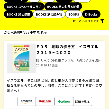
BOOKS スペシャルコラボ
BOOKS 旅の名言＆絶景
BOOKS 旅と健康
BOOKS 旅の読み物
BOOKS
D-Books
絞り込み条件を追加
241〜260件/283件中 を表示
Ｅ０５ 地球の歩き方 イスラエル
２０１９～２０２０
Eシリーズ（中近東 アフリカ） 地球の歩き方 海外
2018.10.10 発売
イスラエル。そこは新と旧、西と東が入り交じる不思議な国。
聖なる地ならではの美しい風景、ここにだけ混在する文化の交
差点へ！
詳細を見る