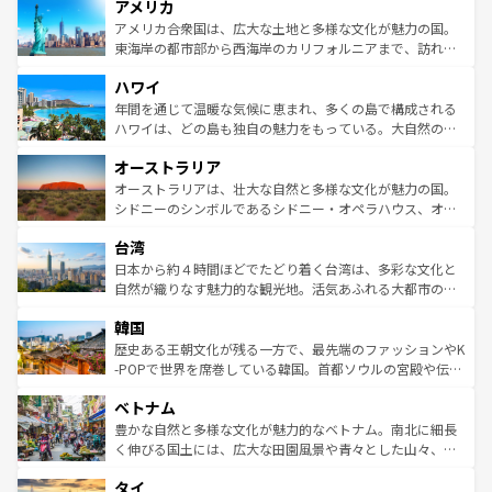
アメリカ
ンツ一覧
を参照してほしい。
の建物がそのまま残る町や、スイスならではのユニークな
博物館もあり、アルプス観光だけでなく町歩きも満喫する
アメリカ合衆国は、広大な土地と多様な文化が魅力の国。
ことができる。国民の所得が高いため物価も高いが、旅行
東海岸の都市部から西海岸のカリフォルニアまで、訪れる
者向けの交通パス提供のサービスもあり、うまく活用すれ
場所ごとに異なる風景と体験が待っている。ニューヨーク
ハワイ
ば市内交通費無料で観光を楽しむこともできる。 なお、新
のような巨大都市は、観光、ショッピング、エンターテイ
着のスイス情報は
コンテンツ一覧
を参照してほしい。
ンメントが詰まった刺激的なスポットだ。一方、アメリカ
年間を通じて温暖な気候に恵まれ、多くの島で構成される
西部には大自然が広がり、グランドキャニオンやイエロー
ハワイは、どの島も独自の魅力をもっている。大自然の神
ストーン国立公園といった絶景が堪能できる。さらに、南
秘を感じたいなら、火山が生み出した壮大な景観を誇るハ
オーストラリア
部のニューオーリンズでは、音楽と美食が融合した独特の
ワイ島は見逃せない。また、定番の観光地といえばオアフ
文化が魅力。旅行者はアメリカの各地域で異なる魅力を楽
島だが、静かな自然を求めるならマウイ島やカウアイ島が
オーストラリアは、壮大な自然と多様な文化が魅力の国。
しみながら、その多様性と豊かな歴史を感じることができ
おすすめ。エメラルドグリーンに輝く海をはじめ、豊かな
シドニーのシンボルであるシドニー・オペラハウス、オー
るだろう。車でのロードトリップや列車の旅も、アメリカ
文化や歴史が息づいている。「アロハスピリット」と呼ば
ストラリア東海岸北部に広がる大サンゴ礁地帯グレートバ
ならではの贅沢な旅のスタイルだ。 なお、新着のアメリカ
台湾
れるおもてなしの心で訪れる人々を迎えてくれるハワイの
リアリーフや大陸中央部にそびえるウルル（エアーズロッ
情報は
コンテンツ一覧
を参照してほしい。
人々、おいしいローカルフードやハワイアンミュージッ
ク）、タスマニアの美しい原生林やケアンズの熱帯雨林な
日本から約４時間ほどでたどり着く台湾は、多彩な文化と
ク、伝統的なフラダンスなど、すべてがハワイの魅力を彩
ど、見どころがたくさん。また、カフェやワイン、オージ
自然が織りなす魅力的な観光地。活気あふれる大都市の台
っている。訪れるたびに新しい発見と感動が待っているハ
ービーフなどの食文化も豊かで、美味しいものであふれて
北やノスタルジックな町並みが人気な九份（ジォウフェ
ワイを、存分に味わってほしい。 なお、新着のハワイ情報
韓国
いる。アクティビティも充実しており、サーフィンやダイ
ン）、静ひつな山岳地帯である台湾東部など、都市の喧騒
は
コンテンツ一覧
を参照してほしい。
ビング、ハイキングなど、アウトドア好きにはたまらな
と山間の静けさが共存しており、訪れる人に新しい発見と
歴史ある王朝文化が残る一方で、最先端のファッションやK
い。オーストラリアの多彩な魅力を存分に味わいつくそ
驚きをもたらしてくれる。また、奥深い台湾の食文化も魅
-POPで世界を席巻している韓国。首都ソウルの宮殿や伝統
う。 なお、新着のオーストラリア情報は
コンテンツ一覧
を
力で、夜市などの屋台グルメから高級料理、ヘルシーで美
家屋が並ぶエリアでは韓国の歴史と文化に浸ることがで
参照してほしい。
ベトナム
容にもいいと評判のスイーツなど、バラエティ豊かな料理
き、地方に足を延ばせば四季折々の自然美を楽しむことが
が味わえる。 なお、新着の台湾情報は
コンテンツ一覧
を参
できる。そして、キムチや焼肉、絶品のストリートフード
豊かな自然と多様な文化が魅力的なベトナム。南北に細長
照してほしい。
まで、さまざまな韓国料理が待っている。夜には、韓国な
く伸びる国土には、広大な田園風景や青々とした山々、世
らではのナイトライフも堪能できる。あたたかいホスピタ
界遺産に登録された壮大な自然景観が点在し、都市部では
タイ
リティに包まれながら、韓国の多彩な魅力を心ゆくまで味
急速な発展と共に伝統が息づく。ハノイの古い町並みやホ