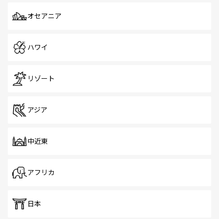
オセアニア
ハワイ
リゾート
アジア
中近東
アフリカ
日本