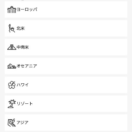
も、旅行者にとっては魅力的なポイント。グルメも豊富
で、ホーカーズは地元の風情を楽しめる外せないスポット
ヨーロッパ
だ。訪れる人を飽きさせないシンガポールで、多様な魅力
を体感しよう。 なお、新着のシンガポール情報は
コンテン
ツ一覧
を参照してほしい。
北米
中南米
オセアニア
ハワイ
リゾート
アジア