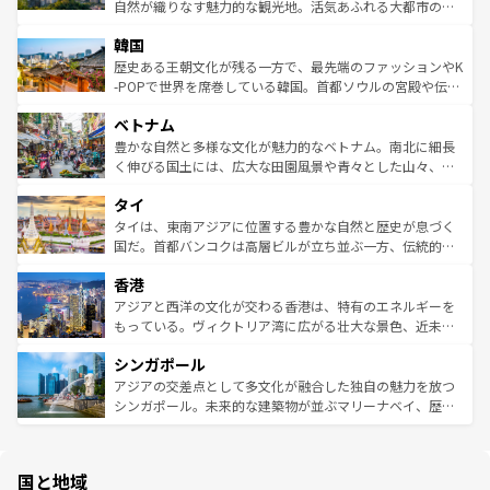
ク、伝統的なフラダンスなど、すべてがハワイの魅力を彩
ど、見どころがたくさん。また、カフェやワイン、オージ
自然が織りなす魅力的な観光地。活気あふれる大都市の台
っている。訪れるたびに新しい発見と感動が待っているハ
ービーフなどの食文化も豊かで、美味しいものであふれて
北やノスタルジックな町並みが人気な九份（ジォウフェ
ワイを、存分に味わってほしい。 なお、新着のハワイ情報
韓国
いる。アクティビティも充実しており、サーフィンやダイ
ン）、静ひつな山岳地帯である台湾東部など、都市の喧騒
は
コンテンツ一覧
を参照してほしい。
ビング、ハイキングなど、アウトドア好きにはたまらな
と山間の静けさが共存しており、訪れる人に新しい発見と
歴史ある王朝文化が残る一方で、最先端のファッションやK
い。オーストラリアの多彩な魅力を存分に味わいつくそ
驚きをもたらしてくれる。また、奥深い台湾の食文化も魅
-POPで世界を席巻している韓国。首都ソウルの宮殿や伝統
う。 なお、新着のオーストラリア情報は
コンテンツ一覧
を
力で、夜市などの屋台グルメから高級料理、ヘルシーで美
家屋が並ぶエリアでは韓国の歴史と文化に浸ることがで
参照してほしい。
ベトナム
容にもいいと評判のスイーツなど、バラエティ豊かな料理
き、地方に足を延ばせば四季折々の自然美を楽しむことが
が味わえる。 なお、新着の台湾情報は
コンテンツ一覧
を参
できる。そして、キムチや焼肉、絶品のストリートフード
豊かな自然と多様な文化が魅力的なベトナム。南北に細長
照してほしい。
まで、さまざまな韓国料理が待っている。夜には、韓国な
く伸びる国土には、広大な田園風景や青々とした山々、世
らではのナイトライフも堪能できる。あたたかいホスピタ
界遺産に登録された壮大な自然景観が点在し、都市部では
タイ
リティに包まれながら、韓国の多彩な魅力を心ゆくまで味
急速な発展と共に伝統が息づく。ハノイの古い町並みやホ
わってみてほしい。 なお、新着の韓国情報は
コンテンツ一
ーチミン市のフランス統治時代の建物も、独特の雰囲気を
タイは、東南アジアに位置する豊かな自然と歴史が息づく
覧
を参照してほしい。
醸し出している。また、バラエティの豊かさとおいしさで
国だ。首都バンコクは高層ビルが立ち並ぶ一方、伝統的な
世界中の食通を魅了してやまないベトナム料理も魅力のひ
寺院や市場がいたるところに点在し、古きよき文化と現代
香港
とつ。フォーやバインミー、ベトナムコーヒーなどは、ぜ
の活気が交差している。北部ではチェンマイなどの山岳地
ひ現地で味わいたい。どの地域を訪れてもあたたかい人々
帯で自然と触れ合い、南部ではプーケットやクラビの美し
アジアと西洋の文化が交わる香港は、特有のエネルギーを
が旅行者を迎えてくれるので、きっと忘れられない旅にな
いビーチでリゾート気分を楽しむことができる。タイ料理
もっている。ヴィクトリア湾に広がる壮大な景色、近未来
るはずだ。 なお、新着のベトナム情報は
コンテンツ一覧
を
は世界的に有名で、屋台から高級レストランまで味覚を刺
的なアートスポット、そして歴史と現代が融合した町並
参照してほしい。
シンガポール
激する。気候は一年中温暖で、どの季節にも異なる楽しみ
み、どこを訪れても感動するはず。観光スポットが密集し
が待っている。親しみやすいタイの人々、仏教を中心とし
ており、効率よく見どころを回れるのも魅力。息をのむよ
アジアの交差点として多文化が融合した独自の魅力を放つ
た文化、そして多様な観光資源が、訪れる旅人を魅了し続
うな絶景から文化的な体験まで、香港を存分に楽しみ尽く
シンガポール。未来的な建築物が並ぶマリーナベイ、歴史
ける。 なお、新着のタイ情報は
コンテンツ一覧
を参照して
そう。 なお、新着の香港情報は
コンテンツ一覧
を参照して
と伝統を感じられるエスニックタウン、多数の緑豊かな公
ほしい。
ほしい。
園や自然保護区など、自然が調和した近代的な景観と文化
の多様性あふれるカラフルな町は、どこを歩いても新しい
国と地域
発見がある。さらに、治安のよさや充実した公共交通機関