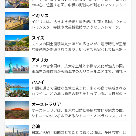
ンテンツ一覧
を参照してほしい。
から魅了する。また、フランスは美食の国としても知ら
の中心に位置する国。中世の街並みが残るロマンチック街
れ、フランス料理はユネスコ無形文化遺産にも登録されて
道から、未来を先取りするようなモダンな都市まで多様な
イギリス
いる。シャンパンの発祥地であるランス、プロヴァンスの
顔を持つこの国は、どこを歩いても飽きることがない。ベ
香り高いラベンダー畑など、多彩な楽しみ方が可能だ。さ
ルリンの文化的活気、バイエルン州のアルプスの絶景、そ
イギリスは、古きよき伝統と最先端が共存する国。ウェス
らに、パリ以外の地域にも魅力が溢れており、どの街角に
してライン川沿いのワイン畑といった風景は必見。ビール
トミンスター寺院や大英博物館のようなランドマーク、歴
も豊かな歴史と文化が息づいている。パリ以外の個性あふ
とソーセージを味わいながら地元の人と過ごす楽しい時間
史ある大学都市、美しい丘陵地帯や牧歌的な風景など、エ
れる地方に足を運ぶとそれぞれで全く異なる文化を体験で
スイス
は、お酒好きな人にはぜひ体験してほしい。 なお、新着の
リアごとに異なる魅力がある。また、優雅なアフタヌーン
きるだろう。 なお、新着のフランス情報は
コンテンツ一覧
ドイツ情報は
コンテンツ一覧
を参照してほしい。
ティー、ビール好きにはたまらない英国パブ、サッカー観
スイスの国土面積は九州ほどの広さだが、運行時刻が正確
を参照してほしい。
戦など、本場だからこそできる体験も豊富。イギリスを旅
な交通網が整備されており、初心者でも安心して個人旅行
して楽しみつくそう。 なお、新着のイギリス情報は
コンテ
を楽しめる。日本同様に時刻表どおりの旅が可能だ。中世
アメリカ
ンツ一覧
を参照してほしい。
の建物がそのまま残る町や、スイスならではのユニークな
博物館もあり、アルプス観光だけでなく町歩きも満喫する
アメリカ合衆国は、広大な土地と多様な文化が魅力の国。
ことができる。国民の所得が高いため物価も高いが、旅行
東海岸の都市部から西海岸のカリフォルニアまで、訪れる
者向けの交通パス提供のサービスもあり、うまく活用すれ
場所ごとに異なる風景と体験が待っている。ニューヨーク
ハワイ
ば市内交通費無料で観光を楽しむこともできる。 なお、新
のような巨大都市は、観光、ショッピング、エンターテイ
着のスイス情報は
コンテンツ一覧
を参照してほしい。
ンメントが詰まった刺激的なスポットだ。一方、アメリカ
年間を通じて温暖な気候に恵まれ、多くの島で構成される
西部には大自然が広がり、グランドキャニオンやイエロー
ハワイは、どの島も独自の魅力をもっている。大自然の神
ストーン国立公園といった絶景が堪能できる。さらに、南
秘を感じたいなら、火山が生み出した壮大な景観を誇るハ
オーストラリア
部のニューオーリンズでは、音楽と美食が融合した独特の
ワイ島は見逃せない。また、定番の観光地といえばオアフ
文化が魅力。旅行者はアメリカの各地域で異なる魅力を楽
島だが、静かな自然を求めるならマウイ島やカウアイ島が
オーストラリアは、壮大な自然と多様な文化が魅力の国。
しみながら、その多様性と豊かな歴史を感じることができ
おすすめ。エメラルドグリーンに輝く海をはじめ、豊かな
シドニーのシンボルであるシドニー・オペラハウス、オー
るだろう。車でのロードトリップや列車の旅も、アメリカ
文化や歴史が息づいている。「アロハスピリット」と呼ば
ストラリア東海岸北部に広がる大サンゴ礁地帯グレートバ
ならではの贅沢な旅のスタイルだ。 なお、新着のアメリカ
台湾
れるおもてなしの心で訪れる人々を迎えてくれるハワイの
リアリーフや大陸中央部にそびえるウルル（エアーズロッ
情報は
コンテンツ一覧
を参照してほしい。
人々、おいしいローカルフードやハワイアンミュージッ
ク）、タスマニアの美しい原生林やケアンズの熱帯雨林な
日本から約４時間ほどでたどり着く台湾は、多彩な文化と