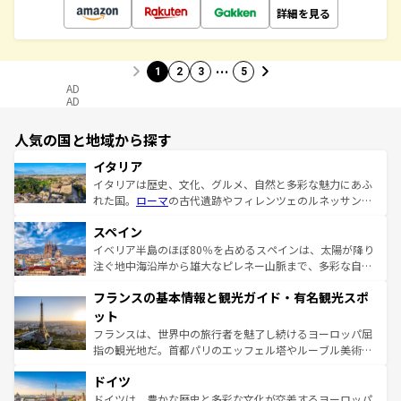
詳細を見る
…
1
2
3
5
AD
AD
人気の国と地域から探す
イタリア
イタリアは歴史、文化、グルメ、自然と多彩な魅力にあふ
れた国。
ローマ
の古代遺跡やフィレンツェのルネッサンス
美術、ヴェネツィアの運河など、歴史あるスポットはもち
スペイン
ろん、トスカーナの美しい田園風景やアマルフィ海岸の絶
景など、自然景観も見逃せない。観光の合間には、本場の
イベリア半島のほぼ80％を占めるスペインは、太陽が降り
ピザやパスタなど、絶品のイタリア料理を堪能することも
注ぐ地中海沿岸から雄大なピレネー山脈まで、多彩な自然
できる。朝目覚めてから夜眠るまで、すべての瞬間を楽し
と文化が詰まったヨーロッパ屈指の旅行先だ。多様な地域
フランスの基本情報と観光ガイド・有名観光スポ
ませてくれるイタリアで、忘れられない旅をしてみよう！
文化が根付くこの国では、情熱的なフラメンコ、熱気あふ
なお、新着のイタリア情報は
コンテンツ一覧
を参照してほ
れる闘牛、そして美味しいタパスが生活の一部となってい
ット
しい。
る。首都マドリードの洗練された雰囲気や、バルセロナの
フランスは、世界中の旅行者を魅了し続けるヨーロッパ屈
アートに溢れた街角から、地方では古代ローマ遺跡や中世
指の観光地だ。首都パリのエッフェル塔やルーブル美術館
の城塞都市、穏やかなビーチリゾートまで多彩な表情を見
といった象徴的なスポットから、田舎町の古風な美しさま
せる。地方によって風土や気候が異なるスペインはその個
ドイツ
で、幅広い魅力が詰まっている。華麗な宮殿、歴史的な大
性で訪れる人を魅了する。 なお、新着のスペイン情報は
コ
聖堂、美しいビーチ、そして豊かな自然が、訪れる者を心
ドイツは、豊かな歴史と多彩な文化が交差するヨーロッパ