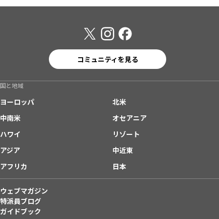
コミュニティを見る
国と地域
ヨーロッパ
北米
中南米
オセアニア
ハワイ
リゾート
アジア
中近東
アフリカ
日本
ウェブマガジン
特派員ブログ
ガイドブック