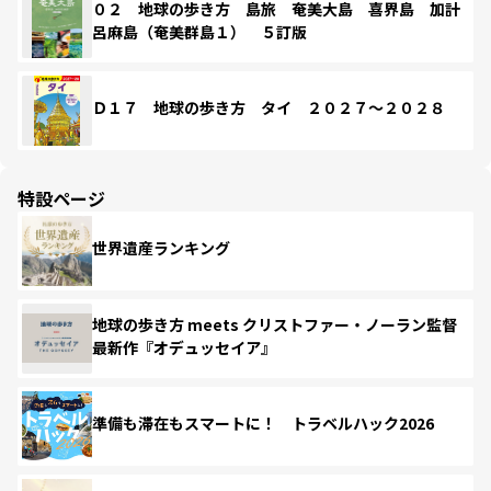
０２ 地球の歩き方 島旅 奄美大島 喜界島 加計
呂麻島（奄美群島１） ５訂版
Ｄ１７ 地球の歩き方 タイ ２０２７～２０２８
特設ページ
世界遺産ランキング
地球の歩き方 meets クリストファー・ノーラン監督
最新作『オデュッセイア』
準備も滞在もスマートに！ トラベルハック2026