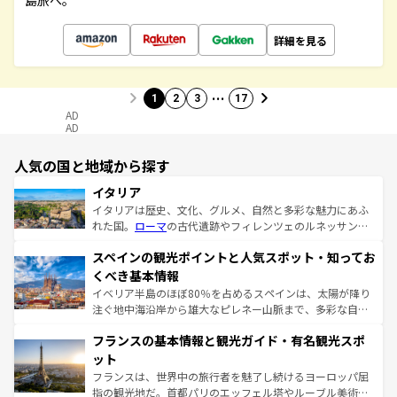
島旅へ。
詳細を見る
…
1
2
3
17
AD
AD
人気の国と地域から探す
イタリア
イタリアは歴史、文化、グルメ、自然と多彩な魅力にあふ
れた国。
ローマ
の古代遺跡やフィレンツェのルネッサンス
美術、ヴェネツィアの運河など、歴史あるスポットはもち
スペインの観光ポイントと人気スポット・知ってお
ろん、トスカーナの美しい田園風景やアマルフィ海岸の絶
景など、自然景観も見逃せない。観光の合間には、本場の
くべき基本情報
ピザやパスタなど、絶品のイタリア料理を堪能することも
イベリア半島のほぼ80％を占めるスペインは、太陽が降り
できる。朝目覚めてから夜眠るまで、すべての瞬間を楽し
注ぐ地中海沿岸から雄大なピレネー山脈まで、多彩な自然
ませてくれるイタリアで、忘れられない旅をしてみよう！
と文化が詰まったヨーロッパ屈指の旅行先だ。多様な地域
なお、新着のイタリア情報は
コンテンツ一覧
を参照してほ
フランスの基本情報と観光ガイド・有名観光スポ
文化が根付くこの国では、情熱的なフラメンコ、熱気あふ
しい。
れる闘牛、そして美味しいタパスが生活の一部となってい
ット
る。首都マドリードの洗練された雰囲気や、バルセロナの
フランスは、世界中の旅行者を魅了し続けるヨーロッパ屈
アートに溢れた街角から、地方では古代ローマ遺跡や中世
指の観光地だ。首都パリのエッフェル塔やルーブル美術館