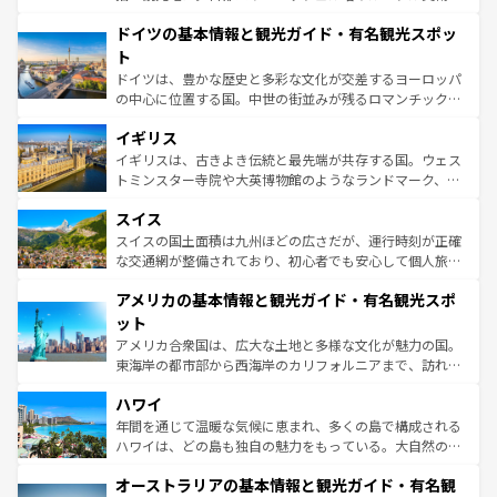
の城塞都市、穏やかなビーチリゾートまで多彩な表情を見
といった象徴的なスポットから、田舎町の古風な美しさま
せる。地方によって風土や気候が異なるスペインはその個
ドイツの基本情報と観光ガイド・有名観光スポッ
で、幅広い魅力が詰まっている。華麗な宮殿、歴史的な大
性で訪れる人を魅了する。 なお、新着のスペイン情報は
コ
聖堂、美しいビーチ、そして豊かな自然が、訪れる者を心
ト
ンテンツ一覧
を参照してほしい。
から魅了する。また、フランスは美食の国としても知ら
ドイツは、豊かな歴史と多彩な文化が交差するヨーロッパ
れ、フランス料理はユネスコ無形文化遺産にも登録されて
の中心に位置する国。中世の街並みが残るロマンチック街
いる。シャンパンの発祥地であるランス、プロヴァンスの
道から、未来を先取りするようなモダンな都市まで多様な
香り高いラベンダー畑など、多彩な楽しみ方が可能だ。さ
イギリス
顔を持つこの国は、どこを歩いても飽きることがない。ベ
らに、パリ以外の地域にも魅力が溢れており、どの街角に
ルリンの文化的活気、バイエルン州のアルプスの絶景、そ
イギリスは、古きよき伝統と最先端が共存する国。ウェス
も豊かな歴史と文化が息づいている。パリ以外の個性あふ
してライン川沿いのワイン畑といった風景は必見。ビール
トミンスター寺院や大英博物館のようなランドマーク、歴
れる地方に足を運ぶとそれぞれで全く異なる文化を体験で
とソーセージを味わいながら地元の人と過ごす楽しい時間
史ある大学都市、美しい丘陵地帯や牧歌的な風景など、エ
きるだろう。 なお、新着のフランス情報は
コンテンツ一覧
スイス
は、お酒好きな人にはぜひ体験してほしい。 なお、新着の
リアごとに異なる魅力がある。また、優雅なアフタヌーン
を参照してほしい。
ドイツ情報は
コンテンツ一覧
を参照してほしい。
ティー、ビール好きにはたまらない英国パブ、サッカー観
スイスの国土面積は九州ほどの広さだが、運行時刻が正確
戦など、本場だからこそできる体験も豊富。イギリスを旅
な交通網が整備されており、初心者でも安心して個人旅行
して楽しみつくそう。 なお、新着のイギリス情報は
コンテ
を楽しめる。日本同様に時刻表どおりの旅が可能だ。中世
アメリカの基本情報と観光ガイド・有名観光スポ
ンツ一覧
を参照してほしい。
の建物がそのまま残る町や、スイスならではのユニークな
博物館もあり、アルプス観光だけでなく町歩きも満喫する
ット
ことができる。国民の所得が高いため物価も高いが、旅行
アメリカ合衆国は、広大な土地と多様な文化が魅力の国。
者向けの交通パス提供のサービスもあり、うまく活用すれ
東海岸の都市部から西海岸のカリフォルニアまで、訪れる
ば市内交通費無料で観光を楽しむこともできる。 なお、新
場所ごとに異なる風景と体験が待っている。ニューヨーク
着のスイス情報は
コンテンツ一覧
を参照してほしい。
ハワイ
のような巨大都市は、観光、ショッピング、エンターテイ
ンメントが詰まった刺激的なスポットだ。一方、アメリカ
年間を通じて温暖な気候に恵まれ、多くの島で構成される
西部には大自然が広がり、グランドキャニオンやイエロー
ハワイは、どの島も独自の魅力をもっている。大自然の神
ストーン国立公園といった絶景が堪能できる。さらに、南
秘を感じたいなら、火山が生み出した壮大な景観を誇るハ
オーストラリアの基本情報と観光ガイド・有名観
部のニューオーリンズでは、音楽と美食が融合した独特の
ワイ島は見逃せない。また、定番の観光地といえばオアフ