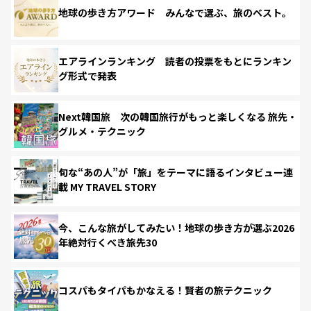
地球の歩き方アワード みんなで選ぶ、旅のベスト。
エアラインランキング 読者の投票をもとにランキン
グ形式で発表
Next韓国旅 次の韓国旅行がもっと楽しくなる 旅先・
グルメ・テクニック
旬な“あの人”が「旅」をテーマに語るインタビュー連
載 MY TRAVEL STORY
今、こんな旅がしてみたい！地球の歩き方が選ぶ2026
年絶対行くべき旅先30
コスパもタイパもかなえる！賢者の旅テクニック