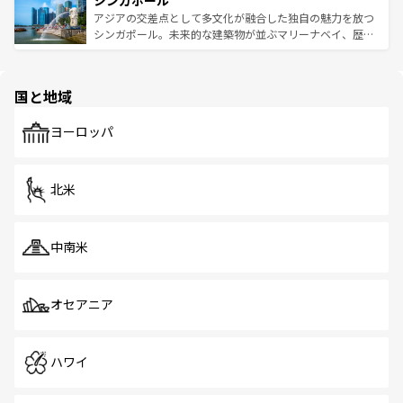
シンガポール
み、どこを訪れても感動するはず。観光スポットが密集し
が待っている。親しみやすいタイの人々、仏教を中心とし
ており、効率よく見どころを回れるのも魅力。息をのむよ
アジアの交差点として多文化が融合した独自の魅力を放つ
た文化、そして多様な観光資源が、訪れる旅人を魅了し続
うな絶景から文化的な体験まで、香港を存分に楽しみ尽く
シンガポール。未来的な建築物が並ぶマリーナベイ、歴史
ける。 なお、新着のタイ情報は
コンテンツ一覧
を参照して
そう。 なお、新着の香港情報は
コンテンツ一覧
を参照して
と伝統を感じられるエスニックタウン、多数の緑豊かな公
ほしい。
ほしい。
園や自然保護区など、自然が調和した近代的な景観と文化
の多様性あふれるカラフルな町は、どこを歩いても新しい
国と地域
発見がある。さらに、治安のよさや充実した公共交通機関
も、旅行者にとっては魅力的なポイント。グルメも豊富
で、ホーカーズは地元の風情を楽しめる外せないスポット
ヨーロッパ
だ。訪れる人を飽きさせないシンガポールで、多様な魅力
を体感しよう。 なお、新着のシンガポール情報は
コンテン
ツ一覧
を参照してほしい。
北米
中南米
オセアニア
ハワイ