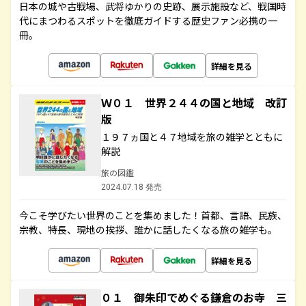
日本の城や古戦場、武将ゆかりの史跡、展示施設など、戦国時
代にまつわるスポットを徹底ガイドする歴史ファン必携の一
冊。
詳細を見る
Ｗ０１ 世界２４４の国と地域 改訂
版
１９７ヵ国と４７地域を旅の雑学とともに
解説
旅の図鑑
2024.07.18 発売
今こそ学びたい世界のことを集めました！首都、言語、民族、
宗教、特長、現地の挨拶、誰かに話したくなる旅の雑学も。
詳細を見る
０１ 御朱印でめぐる鎌倉のお寺 三