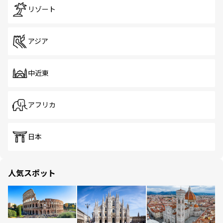
リゾート
アジア
中近東
アフリカ
日本
人気スポット