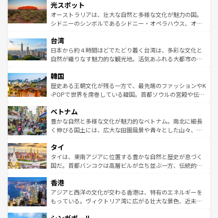
文化が魅力。旅行者はアメリカの各地域で異なる魅力を楽
島だが、静かな自然を求めるならマウイ島やカウアイ島が
光スポット
しみながら、その多様性と豊かな歴史を感じることができ
おすすめ。エメラルドグリーンに輝く海をはじめ、豊かな
オーストラリアは、壮大な自然と多様な文化が魅力の国。
るだろう。車でのロードトリップや列車の旅も、アメリカ
文化や歴史が息づいている。「アロハスピリット」と呼ば
シドニーのシンボルであるシドニー・オペラハウス、オー
ならではの贅沢な旅のスタイルだ。 なお、新着のアメリカ
れるおもてなしの心で訪れる人々を迎えてくれるハワイの
ストラリア東海岸北部に広がる大サンゴ礁地帯グレートバ
情報は
コンテンツ一覧
を参照してほしい。
人々、おいしいローカルフードやハワイアンミュージッ
台湾
リアリーフや大陸中央部にそびえるウルル（エアーズロッ
ク、伝統的なフラダンスなど、すべてがハワイの魅力を彩
ク）、タスマニアの美しい原生林やケアンズの熱帯雨林な
日本から約４時間ほどでたどり着く台湾は、多彩な文化と
っている。訪れるたびに新しい発見と感動が待っているハ
ど、見どころがたくさん。また、カフェやワイン、オージ
自然が織りなす魅力的な観光地。活気あふれる大都市の台
ワイを、存分に味わってほしい。 なお、新着のハワイ情報
ービーフなどの食文化も豊かで、美味しいものであふれて
北やノスタルジックな町並みが人気な九份（ジォウフェ
は
コンテンツ一覧
を参照してほしい。
韓国
いる。アクティビティも充実しており、サーフィンやダイ
ン）、静ひつな山岳地帯である台湾東部など、都市の喧騒
ビング、ハイキングなど、アウトドア好きにはたまらな
と山間の静けさが共存しており、訪れる人に新しい発見と
歴史ある王朝文化が残る一方で、最先端のファッションやK
い。オーストラリアの多彩な魅力を存分に味わいつくそ
驚きをもたらしてくれる。また、奥深い台湾の食文化も魅
-POPで世界を席巻している韓国。首都ソウルの宮殿や伝統
う。 なお、新着のオーストラリア情報は
コンテンツ一覧
を
力で、夜市などの屋台グルメから高級料理、ヘルシーで美
家屋が並ぶエリアでは韓国の歴史と文化に浸ることがで
参照してほしい。
ベトナム
容にもいいと評判のスイーツなど、バラエティ豊かな料理
き、地方に足を延ばせば四季折々の自然美を楽しむことが
が味わえる。 なお、新着の台湾情報は
コンテンツ一覧
を参
できる。そして、キムチや焼肉、絶品のストリートフード
豊かな自然と多様な文化が魅力的なベトナム。南北に細長
照してほしい。
まで、さまざまな韓国料理が待っている。夜には、韓国な
く伸びる国土には、広大な田園風景や青々とした山々、世
らではのナイトライフも堪能できる。あたたかいホスピタ
界遺産に登録された壮大な自然景観が点在し、都市部では
タイ
リティに包まれながら、韓国の多彩な魅力を心ゆくまで味
急速な発展と共に伝統が息づく。ハノイの古い町並みやホ
わってみてほしい。 なお、新着の韓国情報は
コンテンツ一
ーチミン市のフランス統治時代の建物も、独特の雰囲気を
タイは、東南アジアに位置する豊かな自然と歴史が息づく
覧
を参照してほしい。
醸し出している。また、バラエティの豊かさとおいしさで
国だ。首都バンコクは高層ビルが立ち並ぶ一方、伝統的な
世界中の食通を魅了してやまないベトナム料理も魅力のひ
寺院や市場がいたるところに点在し、古きよき文化と現代
香港
とつ。フォーやバインミー、ベトナムコーヒーなどは、ぜ
の活気が交差している。北部ではチェンマイなどの山岳地
ひ現地で味わいたい。どの地域を訪れてもあたたかい人々
帯で自然と触れ合い、南部ではプーケットやクラビの美し
アジアと西洋の文化が交わる香港は、特有のエネルギーを
が旅行者を迎えてくれるので、きっと忘れられない旅にな
いビーチでリゾート気分を楽しむことができる。タイ料理
もっている。ヴィクトリア湾に広がる壮大な景色、近未来
るはずだ。 なお、新着のベトナム情報は
コンテンツ一覧
を
は世界的に有名で、屋台から高級レストランまで味覚を刺
的なアートスポット、そして歴史と現代が融合した町並
参照してほしい。
激する。気候は一年中温暖で、どの季節にも異なる楽しみ