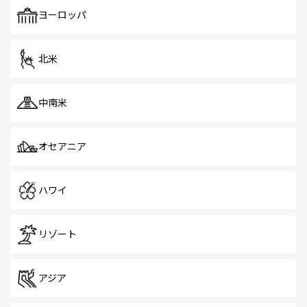
も、旅行者にとっては魅力的なポイント。グルメも豊富
で、ホーカーズは地元の風情を楽しめる外せないスポット
ヨーロッパ
だ。訪れる人を飽きさせないシンガポールで、多様な魅力
を体感しよう。 なお、新着のシンガポール情報は
コンテン
ツ一覧
を参照してほしい。
北米
中南米
オセアニア
ハワイ
リゾート
アジア