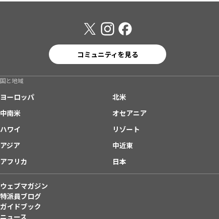
コミュニティを見る
国と地域
ヨーロッパ
北米
中南米
オセアニア
ハワイ
リゾート
アジア
中近東
アフリカ
日本
ウェブマガジン
特派員ブログ
ガイドブック
ニュース