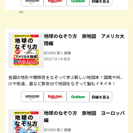
詳細を見る
AD
地球のなぞり方 旅地図 アメリカ大
陸編
BOOKS 旅と健康
2022.10.14 発売
各国の地形や関係性をなぞって学ぶ新しい地図本！国境や州、
川や街道、島など旅気分で地図をなぞって脳もイキイキ！
詳細を見る
地球のなぞり方 旅地図 ヨーロッパ
編
BOOKS 旅と健康