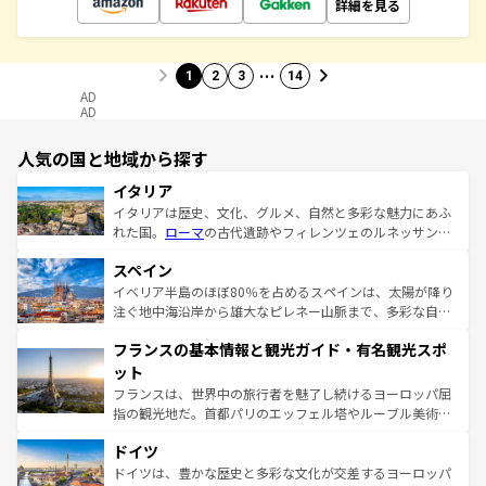
詳細を見る
…
1
2
3
14
AD
AD
人気の国と地域から探す
イタリア
イタリアは歴史、文化、グルメ、自然と多彩な魅力にあふ
れた国。
ローマ
の古代遺跡やフィレンツェのルネッサンス
美術、ヴェネツィアの運河など、歴史あるスポットはもち
スペイン
ろん、トスカーナの美しい田園風景やアマルフィ海岸の絶
景など、自然景観も見逃せない。観光の合間には、本場の
イベリア半島のほぼ80％を占めるスペインは、太陽が降り
ピザやパスタなど、絶品のイタリア料理を堪能することも
注ぐ地中海沿岸から雄大なピレネー山脈まで、多彩な自然
できる。朝目覚めてから夜眠るまで、すべての瞬間を楽し
と文化が詰まったヨーロッパ屈指の旅行先だ。多様な地域
フランスの基本情報と観光ガイド・有名観光スポ
ませてくれるイタリアで、忘れられない旅をしてみよう！
文化が根付くこの国では、情熱的なフラメンコ、熱気あふ
なお、新着のイタリア情報は
コンテンツ一覧
を参照してほ
れる闘牛、そして美味しいタパスが生活の一部となってい
ット
しい。
る。首都マドリードの洗練された雰囲気や、バルセロナの
フランスは、世界中の旅行者を魅了し続けるヨーロッパ屈
アートに溢れた街角から、地方では古代ローマ遺跡や中世
指の観光地だ。首都パリのエッフェル塔やルーブル美術館
の城塞都市、穏やかなビーチリゾートまで多彩な表情を見
といった象徴的なスポットから、田舎町の古風な美しさま
せる。地方によって風土や気候が異なるスペインはその個
ドイツ
で、幅広い魅力が詰まっている。華麗な宮殿、歴史的な大
性で訪れる人を魅了する。 なお、新着のスペイン情報は
コ
聖堂、美しいビーチ、そして豊かな自然が、訪れる者を心
ドイツは、豊かな歴史と多彩な文化が交差するヨーロッパ