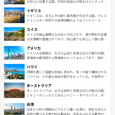
ンテンツ一覧
を参照してほしい。
から魅了する。また、フランスは美食の国としても知ら
の中心に位置する国。中世の街並みが残るロマンチック街
れ、フランス料理はユネスコ無形文化遺産にも登録されて
道から、未来を先取りするようなモダンな都市まで多様な
イギリス
いる。シャンパンの発祥地であるランス、プロヴァンスの
顔を持つこの国は、どこを歩いても飽きることがない。ベ
香り高いラベンダー畑など、多彩な楽しみ方が可能だ。さ
ルリンの文化的活気、バイエルン州のアルプスの絶景、そ
イギリスは、古きよき伝統と最先端が共存する国。ウェス
らに、パリ以外の地域にも魅力が溢れており、どの街角に
してライン川沿いのワイン畑といった風景は必見。ビール
トミンスター寺院や大英博物館のようなランドマーク、歴
も豊かな歴史と文化が息づいている。パリ以外の個性あふ
とソーセージを味わいながら地元の人と過ごす楽しい時間
史ある大学都市、美しい丘陵地帯や牧歌的な風景など、エ
れる地方に足を運ぶとそれぞれで全く異なる文化を体験で
スイス
は、お酒好きな人にはぜひ体験してほしい。 なお、新着の
リアごとに異なる魅力がある。また、優雅なアフタヌーン
きるだろう。 なお、新着のフランス情報は
コンテンツ一覧
ドイツ情報は
コンテンツ一覧
を参照してほしい。
ティー、ビール好きにはたまらない英国パブ、サッカー観
スイスの国土面積は九州ほどの広さだが、運行時刻が正確
を参照してほしい。
戦など、本場だからこそできる体験も豊富。イギリスを旅
な交通網が整備されており、初心者でも安心して個人旅行
して楽しみつくそう。 なお、新着のイギリス情報は
コンテ
を楽しめる。日本同様に時刻表どおりの旅が可能だ。中世
アメリカ
ンツ一覧
を参照してほしい。
の建物がそのまま残る町や、スイスならではのユニークな
博物館もあり、アルプス観光だけでなく町歩きも満喫する
アメリカ合衆国は、広大な土地と多様な文化が魅力の国。
ことができる。国民の所得が高いため物価も高いが、旅行
東海岸の都市部から西海岸のカリフォルニアまで、訪れる
者向けの交通パス提供のサービスもあり、うまく活用すれ
場所ごとに異なる風景と体験が待っている。ニューヨーク
ハワイ
ば市内交通費無料で観光を楽しむこともできる。 なお、新
のような巨大都市は、観光、ショッピング、エンターテイ
着のスイス情報は
コンテンツ一覧
を参照してほしい。
ンメントが詰まった刺激的なスポットだ。一方、アメリカ
年間を通じて温暖な気候に恵まれ、多くの島で構成される
西部には大自然が広がり、グランドキャニオンやイエロー
ハワイは、どの島も独自の魅力をもっている。大自然の神
ストーン国立公園といった絶景が堪能できる。さらに、南
秘を感じたいなら、火山が生み出した壮大な景観を誇るハ
オーストラリア
部のニューオーリンズでは、音楽と美食が融合した独特の
ワイ島は見逃せない。また、定番の観光地といえばオアフ
文化が魅力。旅行者はアメリカの各地域で異なる魅力を楽
島だが、静かな自然を求めるならマウイ島やカウアイ島が
オーストラリアは、壮大な自然と多様な文化が魅力の国。
しみながら、その多様性と豊かな歴史を感じることができ
おすすめ。エメラルドグリーンに輝く海をはじめ、豊かな
シドニーのシンボルであるシドニー・オペラハウス、オー
るだろう。車でのロードトリップや列車の旅も、アメリカ
文化や歴史が息づいている。「アロハスピリット」と呼ば
ストラリア東海岸北部に広がる大サンゴ礁地帯グレートバ
ならではの贅沢な旅のスタイルだ。 なお、新着のアメリカ
台湾
れるおもてなしの心で訪れる人々を迎えてくれるハワイの
リアリーフや大陸中央部にそびえるウルル（エアーズロッ
情報は
コンテンツ一覧
を参照してほしい。
人々、おいしいローカルフードやハワイアンミュージッ
ク）、タスマニアの美しい原生林やケアンズの熱帯雨林な
日本から約４時間ほどでたどり着く台湾は、多彩な文化と
ク、伝統的なフラダンスなど、すべてがハワイの魅力を彩
ど、見どころがたくさん。また、カフェやワイン、オージ
自然が織りなす魅力的な観光地。活気あふれる大都市の台