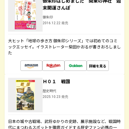
御朱印はじめました 関東の神社 週
末開運さんぽ
御朱印
2016.12.22 発売
大ヒット「地球の歩き方 御朱印シリーズ」では初めてのコミ
ックエッセイ。イラストレーター柴田かおるが書きおろしまし
た
詳細を見る
Ｈ０１ 戦国
歴史時代
2025.10.23 発売
日本の城や古戦場、武将ゆかりの史跡、展示施設など、戦国時
代にまつわるスポットを徹底ガイドする歴史ファン必携の一