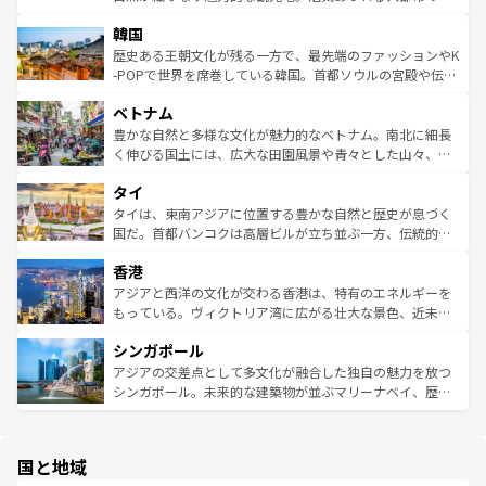
っている。訪れるたびに新しい発見と感動が待っているハ
ービーフなどの食文化も豊かで、美味しいものであふれて
北やノスタルジックな町並みが人気な九份（ジォウフェ
ワイを、存分に味わってほしい。 なお、新着のハワイ情報
韓国
いる。アクティビティも充実しており、サーフィンやダイ
ン）、静ひつな山岳地帯である台湾東部など、都市の喧騒
は
コンテンツ一覧
を参照してほしい。
ビング、ハイキングなど、アウトドア好きにはたまらな
と山間の静けさが共存しており、訪れる人に新しい発見と
歴史ある王朝文化が残る一方で、最先端のファッションやK
い。オーストラリアの多彩な魅力を存分に味わいつくそ
驚きをもたらしてくれる。また、奥深い台湾の食文化も魅
-POPで世界を席巻している韓国。首都ソウルの宮殿や伝統
う。 なお、新着のオーストラリア情報は
コンテンツ一覧
を
力で、夜市などの屋台グルメから高級料理、ヘルシーで美
家屋が並ぶエリアでは韓国の歴史と文化に浸ることがで
参照してほしい。
ベトナム
容にもいいと評判のスイーツなど、バラエティ豊かな料理
き、地方に足を延ばせば四季折々の自然美を楽しむことが
が味わえる。 なお、新着の台湾情報は
コンテンツ一覧
を参
できる。そして、キムチや焼肉、絶品のストリートフード
豊かな自然と多様な文化が魅力的なベトナム。南北に細長
照してほしい。
まで、さまざまな韓国料理が待っている。夜には、韓国な
く伸びる国土には、広大な田園風景や青々とした山々、世
らではのナイトライフも堪能できる。あたたかいホスピタ
界遺産に登録された壮大な自然景観が点在し、都市部では
タイ
リティに包まれながら、韓国の多彩な魅力を心ゆくまで味
急速な発展と共に伝統が息づく。ハノイの古い町並みやホ
わってみてほしい。 なお、新着の韓国情報は
コンテンツ一
ーチミン市のフランス統治時代の建物も、独特の雰囲気を
タイは、東南アジアに位置する豊かな自然と歴史が息づく
覧
を参照してほしい。
醸し出している。また、バラエティの豊かさとおいしさで
国だ。首都バンコクは高層ビルが立ち並ぶ一方、伝統的な
世界中の食通を魅了してやまないベトナム料理も魅力のひ
寺院や市場がいたるところに点在し、古きよき文化と現代
香港
とつ。フォーやバインミー、ベトナムコーヒーなどは、ぜ
の活気が交差している。北部ではチェンマイなどの山岳地
ひ現地で味わいたい。どの地域を訪れてもあたたかい人々
帯で自然と触れ合い、南部ではプーケットやクラビの美し
アジアと西洋の文化が交わる香港は、特有のエネルギーを
が旅行者を迎えてくれるので、きっと忘れられない旅にな
いビーチでリゾート気分を楽しむことができる。タイ料理
もっている。ヴィクトリア湾に広がる壮大な景色、近未来
るはずだ。 なお、新着のベトナム情報は
コンテンツ一覧
を
は世界的に有名で、屋台から高級レストランまで味覚を刺
的なアートスポット、そして歴史と現代が融合した町並
参照してほしい。
シンガポール
激する。気候は一年中温暖で、どの季節にも異なる楽しみ
み、どこを訪れても感動するはず。観光スポットが密集し
が待っている。親しみやすいタイの人々、仏教を中心とし
ており、効率よく見どころを回れるのも魅力。息をのむよ
アジアの交差点として多文化が融合した独自の魅力を放つ
た文化、そして多様な観光資源が、訪れる旅人を魅了し続
うな絶景から文化的な体験まで、香港を存分に楽しみ尽く
シンガポール。未来的な建築物が並ぶマリーナベイ、歴史
ける。 なお、新着のタイ情報は
コンテンツ一覧
を参照して
そう。 なお、新着の香港情報は
コンテンツ一覧
を参照して
と伝統を感じられるエスニックタウン、多数の緑豊かな公
ほしい。
ほしい。
園や自然保護区など、自然が調和した近代的な景観と文化
の多様性あふれるカラフルな町は、どこを歩いても新しい
国と地域
発見がある。さらに、治安のよさや充実した公共交通機関