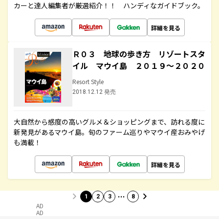
カーと達人編集者が厳選紹介！！ ハンディなガイドブック。
詳細を見る
Ｒ０３ 地球の歩き方 リゾートスタ
イル マウイ島 ２０１９～２０２０
Resort Style
2018.12.12 発売
大自然から感度の高いグルメ＆ショッピングまで、訪れる度に
新発見があるマウイ島。旬のファーム巡りやマウイ産おみやげ
も満載！
詳細を見る
…
1
2
3
8
AD
AD