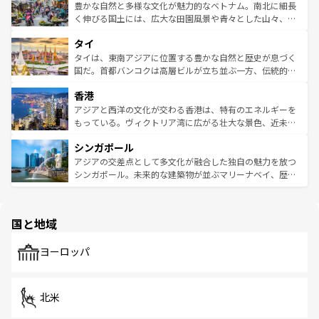
が味わえる。 なお、新着の台湾情報は
コンテンツ一覧
を参
できる。そして、キムチや焼肉、絶品のストリートフード
豊かな自然と多様な文化が魅力的なベトナム。南北に細長
照してほしい。
まで、さまざまな韓国料理が待っている。夜には、韓国な
く伸びる国土には、広大な田園風景や青々とした山々、世
らではのナイトライフも堪能できる。あたたかいホスピタ
界遺産に登録された壮大な自然景観が点在し、都市部では
タイ
リティに包まれながら、韓国の多彩な魅力を心ゆくまで味
急速な発展と共に伝統が息づく。ハノイの古い町並みやホ
わってみてほしい。 なお、新着の韓国情報は
コンテンツ一
ーチミン市のフランス統治時代の建物も、独特の雰囲気を
タイは、東南アジアに位置する豊かな自然と歴史が息づく
覧
を参照してほしい。
醸し出している。また、バラエティの豊かさとおいしさで
国だ。首都バンコクは高層ビルが立ち並ぶ一方、伝統的な
世界中の食通を魅了してやまないベトナム料理も魅力のひ
寺院や市場がいたるところに点在し、古きよき文化と現代
香港
とつ。フォーやバインミー、ベトナムコーヒーなどは、ぜ
の活気が交差している。北部ではチェンマイなどの山岳地
ひ現地で味わいたい。どの地域を訪れてもあたたかい人々
帯で自然と触れ合い、南部ではプーケットやクラビの美し
アジアと西洋の文化が交わる香港は、特有のエネルギーを
が旅行者を迎えてくれるので、きっと忘れられない旅にな
いビーチでリゾート気分を楽しむことができる。タイ料理
もっている。ヴィクトリア湾に広がる壮大な景色、近未来
るはずだ。 なお、新着のベトナム情報は
コンテンツ一覧
を
は世界的に有名で、屋台から高級レストランまで味覚を刺
的なアートスポット、そして歴史と現代が融合した町並
参照してほしい。
シンガポール
激する。気候は一年中温暖で、どの季節にも異なる楽しみ
み、どこを訪れても感動するはず。観光スポットが密集し
が待っている。親しみやすいタイの人々、仏教を中心とし
ており、効率よく見どころを回れるのも魅力。息をのむよ
アジアの交差点として多文化が融合した独自の魅力を放つ
た文化、そして多様な観光資源が、訪れる旅人を魅了し続
うな絶景から文化的な体験まで、香港を存分に楽しみ尽く
シンガポール。未来的な建築物が並ぶマリーナベイ、歴史
ける。 なお、新着のタイ情報は
コンテンツ一覧
を参照して
そう。 なお、新着の香港情報は
コンテンツ一覧
を参照して
と伝統を感じられるエスニックタウン、多数の緑豊かな公
ほしい。
ほしい。
園や自然保護区など、自然が調和した近代的な景観と文化
の多様性あふれるカラフルな町は、どこを歩いても新しい
国と地域
発見がある。さらに、治安のよさや充実した公共交通機関
も、旅行者にとっては魅力的なポイント。グルメも豊富
で、ホーカーズは地元の風情を楽しめる外せないスポット
ヨーロッパ
だ。訪れる人を飽きさせないシンガポールで、多様な魅力
を体感しよう。 なお、新着のシンガポール情報は
コンテン
ツ一覧
を参照してほしい。
北米