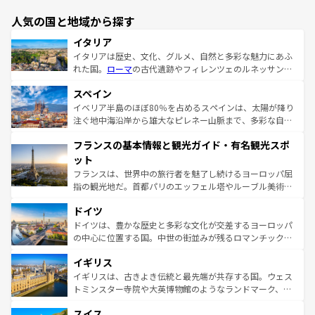
人気の国と地域から探す
イタリア
イタリアは歴史、文化、グルメ、自然と多彩な魅力にあふ
れた国。
ローマ
の古代遺跡やフィレンツェのルネッサンス
美術、ヴェネツィアの運河など、歴史あるスポットはもち
スペイン
ろん、トスカーナの美しい田園風景やアマルフィ海岸の絶
景など、自然景観も見逃せない。観光の合間には、本場の
イベリア半島のほぼ80％を占めるスペインは、太陽が降り
ピザやパスタなど、絶品のイタリア料理を堪能することも
注ぐ地中海沿岸から雄大なピレネー山脈まで、多彩な自然
できる。朝目覚めてから夜眠るまで、すべての瞬間を楽し
と文化が詰まったヨーロッパ屈指の旅行先だ。多様な地域
フランスの基本情報と観光ガイド・有名観光スポ
ませてくれるイタリアで、忘れられない旅をしてみよう！
文化が根付くこの国では、情熱的なフラメンコ、熱気あふ
なお、新着のイタリア情報は
コンテンツ一覧
を参照してほ
れる闘牛、そして美味しいタパスが生活の一部となってい
ット
しい。
る。首都マドリードの洗練された雰囲気や、バルセロナの
フランスは、世界中の旅行者を魅了し続けるヨーロッパ屈
アートに溢れた街角から、地方では古代ローマ遺跡や中世
指の観光地だ。首都パリのエッフェル塔やルーブル美術館
の城塞都市、穏やかなビーチリゾートまで多彩な表情を見
といった象徴的なスポットから、田舎町の古風な美しさま
せる。地方によって風土や気候が異なるスペインはその個
ドイツ
で、幅広い魅力が詰まっている。華麗な宮殿、歴史的な大
性で訪れる人を魅了する。 なお、新着のスペイン情報は
コ
聖堂、美しいビーチ、そして豊かな自然が、訪れる者を心
ドイツは、豊かな歴史と多彩な文化が交差するヨーロッパ
ンテンツ一覧
を参照してほしい。
から魅了する。また、フランスは美食の国としても知ら
の中心に位置する国。中世の街並みが残るロマンチック街
れ、フランス料理はユネスコ無形文化遺産にも登録されて
道から、未来を先取りするようなモダンな都市まで多様な
イギリス
いる。シャンパンの発祥地であるランス、プロヴァンスの
顔を持つこの国は、どこを歩いても飽きることがない。ベ
香り高いラベンダー畑など、多彩な楽しみ方が可能だ。さ
ルリンの文化的活気、バイエルン州のアルプスの絶景、そ
イギリスは、古きよき伝統と最先端が共存する国。ウェス
らに、パリ以外の地域にも魅力が溢れており、どの街角に
してライン川沿いのワイン畑といった風景は必見。ビール
トミンスター寺院や大英博物館のようなランドマーク、歴
も豊かな歴史と文化が息づいている。パリ以外の個性あふ
とソーセージを味わいながら地元の人と過ごす楽しい時間
史ある大学都市、美しい丘陵地帯や牧歌的な風景など、エ
れる地方に足を運ぶとそれぞれで全く異なる文化を体験で
スイス
は、お酒好きな人にはぜひ体験してほしい。 なお、新着の
リアごとに異なる魅力がある。また、優雅なアフタヌーン