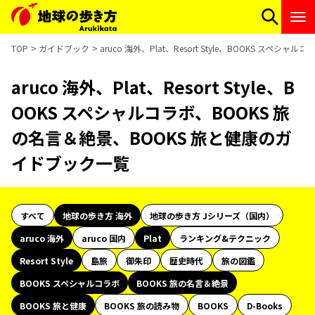
TOP
ガイドブック
aruco 海外、Plat、Resort Style、BOOKS ス
aruco 海外、Plat、Resort Style、B
OOKS スペシャルコラボ、BOOKS 旅
の名言＆絶景、BOOKS 旅と健康のガ
イドブック一覧
すべて
地球の歩き方 海外
地球の歩き方 Jシリーズ（国内）
aruco 海外
aruco 国内
Plat
ランキング&テクニック
Resort Style
島旅
御朱印
歴史時代
旅の図鑑
BOOKS スペシャルコラボ
BOOKS 旅の名言＆絶景
BOOKS 旅と健康
BOOKS 旅の読み物
BOOKS
D-Books