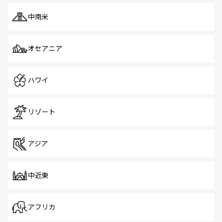
中南米
オセアニア
ハワイ
リゾート
アジア
中近東
アフリカ