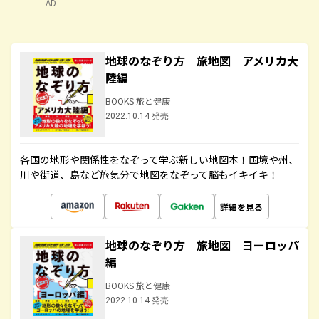
AD
地球のなぞり方 旅地図 アメリカ大
陸編
BOOKS 旅と健康
2022.10.14 発売
各国の地形や関係性をなぞって学ぶ新しい地図本！国境や州、
川や街道、島など旅気分で地図をなぞって脳もイキイキ！
詳細を見る
地球のなぞり方 旅地図 ヨーロッパ
編
BOOKS 旅と健康
2022.10.14 発売