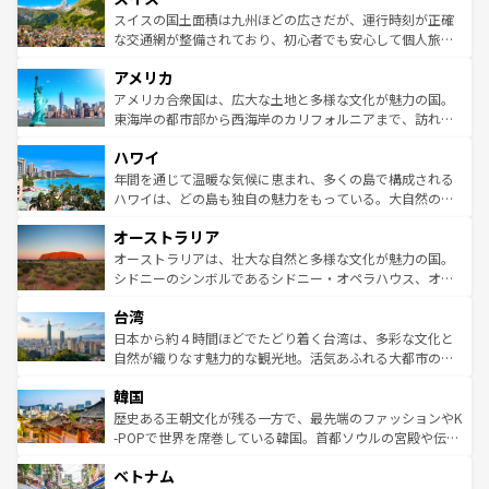
きるだろう。 なお、新着のフランス情報は
コンテンツ一覧
ドイツ情報は
コンテンツ一覧
を参照してほしい。
ティー、ビール好きにはたまらない英国パブ、サッカー観
スイスの国土面積は九州ほどの広さだが、運行時刻が正確
を参照してほしい。
戦など、本場だからこそできる体験も豊富。イギリスを旅
な交通網が整備されており、初心者でも安心して個人旅行
して楽しみつくそう。 なお、新着のイギリス情報は
コンテ
を楽しめる。日本同様に時刻表どおりの旅が可能だ。中世
アメリカ
ンツ一覧
を参照してほしい。
の建物がそのまま残る町や、スイスならではのユニークな
博物館もあり、アルプス観光だけでなく町歩きも満喫する
アメリカ合衆国は、広大な土地と多様な文化が魅力の国。
ことができる。国民の所得が高いため物価も高いが、旅行
東海岸の都市部から西海岸のカリフォルニアまで、訪れる
者向けの交通パス提供のサービスもあり、うまく活用すれ
場所ごとに異なる風景と体験が待っている。ニューヨーク
ハワイ
ば市内交通費無料で観光を楽しむこともできる。 なお、新
のような巨大都市は、観光、ショッピング、エンターテイ
着のスイス情報は
コンテンツ一覧
を参照してほしい。
ンメントが詰まった刺激的なスポットだ。一方、アメリカ
年間を通じて温暖な気候に恵まれ、多くの島で構成される
西部には大自然が広がり、グランドキャニオンやイエロー
ハワイは、どの島も独自の魅力をもっている。大自然の神
ストーン国立公園といった絶景が堪能できる。さらに、南
秘を感じたいなら、火山が生み出した壮大な景観を誇るハ
オーストラリア
部のニューオーリンズでは、音楽と美食が融合した独特の
ワイ島は見逃せない。また、定番の観光地といえばオアフ
文化が魅力。旅行者はアメリカの各地域で異なる魅力を楽
島だが、静かな自然を求めるならマウイ島やカウアイ島が
オーストラリアは、壮大な自然と多様な文化が魅力の国。
しみながら、その多様性と豊かな歴史を感じることができ
おすすめ。エメラルドグリーンに輝く海をはじめ、豊かな
シドニーのシンボルであるシドニー・オペラハウス、オー
るだろう。車でのロードトリップや列車の旅も、アメリカ
文化や歴史が息づいている。「アロハスピリット」と呼ば
ストラリア東海岸北部に広がる大サンゴ礁地帯グレートバ
ならではの贅沢な旅のスタイルだ。 なお、新着のアメリカ
台湾
れるおもてなしの心で訪れる人々を迎えてくれるハワイの
リアリーフや大陸中央部にそびえるウルル（エアーズロッ
情報は
コンテンツ一覧
を参照してほしい。
人々、おいしいローカルフードやハワイアンミュージッ
ク）、タスマニアの美しい原生林やケアンズの熱帯雨林な
日本から約４時間ほどでたどり着く台湾は、多彩な文化と
ク、伝統的なフラダンスなど、すべてがハワイの魅力を彩
ど、見どころがたくさん。また、カフェやワイン、オージ
自然が織りなす魅力的な観光地。活気あふれる大都市の台
っている。訪れるたびに新しい発見と感動が待っているハ
ービーフなどの食文化も豊かで、美味しいものであふれて
北やノスタルジックな町並みが人気な九份（ジォウフェ
ワイを、存分に味わってほしい。 なお、新着のハワイ情報
韓国
いる。アクティビティも充実しており、サーフィンやダイ
ン）、静ひつな山岳地帯である台湾東部など、都市の喧騒
は
コンテンツ一覧
を参照してほしい。
ビング、ハイキングなど、アウトドア好きにはたまらな
と山間の静けさが共存しており、訪れる人に新しい発見と
歴史ある王朝文化が残る一方で、最先端のファッションやK
い。オーストラリアの多彩な魅力を存分に味わいつくそ
驚きをもたらしてくれる。また、奥深い台湾の食文化も魅
-POPで世界を席巻している韓国。首都ソウルの宮殿や伝統
う。 なお、新着のオーストラリア情報は
コンテンツ一覧
を
力で、夜市などの屋台グルメから高級料理、ヘルシーで美
家屋が並ぶエリアでは韓国の歴史と文化に浸ることがで
参照してほしい。
ベトナム
容にもいいと評判のスイーツなど、バラエティ豊かな料理
き、地方に足を延ばせば四季折々の自然美を楽しむことが