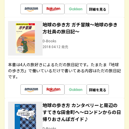
詳細を見る
地球の歩き方 ガチ冒険～地球の歩き
方社員の旅日記～
D-Books
2018.04.12 発売
本書は4人の旅好きによるただの旅日記です。たまたま『地球
の歩き方』で働いているだけで書いてある内容はただの旅日記
です。
詳細を見る
地球の歩き方 カンタベリーと周辺の
すてきな田舎町へ～ロンドンからの日
帰りおさんぽガイド♪
D-Books