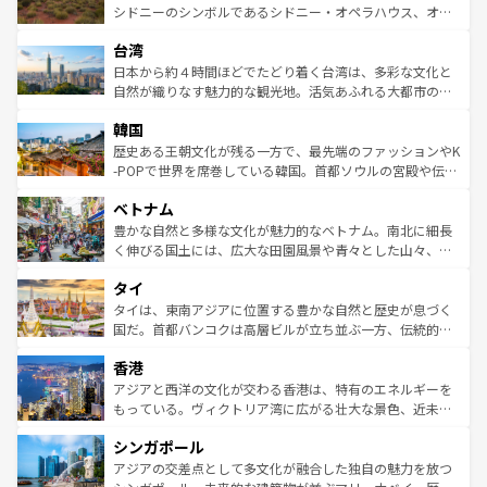
しみながら、その多様性と豊かな歴史を感じることができ
おすすめ。エメラルドグリーンに輝く海をはじめ、豊かな
シドニーのシンボルであるシドニー・オペラハウス、オー
るだろう。車でのロードトリップや列車の旅も、アメリカ
文化や歴史が息づいている。「アロハスピリット」と呼ば
ストラリア東海岸北部に広がる大サンゴ礁地帯グレートバ
ならではの贅沢な旅のスタイルだ。 なお、新着のアメリカ
台湾
れるおもてなしの心で訪れる人々を迎えてくれるハワイの
リアリーフや大陸中央部にそびえるウルル（エアーズロッ
情報は
コンテンツ一覧
を参照してほしい。
人々、おいしいローカルフードやハワイアンミュージッ
ク）、タスマニアの美しい原生林やケアンズの熱帯雨林な
日本から約４時間ほどでたどり着く台湾は、多彩な文化と
ク、伝統的なフラダンスなど、すべてがハワイの魅力を彩
ど、見どころがたくさん。また、カフェやワイン、オージ
自然が織りなす魅力的な観光地。活気あふれる大都市の台
っている。訪れるたびに新しい発見と感動が待っているハ
ービーフなどの食文化も豊かで、美味しいものであふれて
北やノスタルジックな町並みが人気な九份（ジォウフェ
ワイを、存分に味わってほしい。 なお、新着のハワイ情報
韓国
いる。アクティビティも充実しており、サーフィンやダイ
ン）、静ひつな山岳地帯である台湾東部など、都市の喧騒
は
コンテンツ一覧
を参照してほしい。
ビング、ハイキングなど、アウトドア好きにはたまらな
と山間の静けさが共存しており、訪れる人に新しい発見と
歴史ある王朝文化が残る一方で、最先端のファッションやK
い。オーストラリアの多彩な魅力を存分に味わいつくそ
驚きをもたらしてくれる。また、奥深い台湾の食文化も魅
-POPで世界を席巻している韓国。首都ソウルの宮殿や伝統
う。 なお、新着のオーストラリア情報は
コンテンツ一覧
を
力で、夜市などの屋台グルメから高級料理、ヘルシーで美
家屋が並ぶエリアでは韓国の歴史と文化に浸ることがで
参照してほしい。
ベトナム
容にもいいと評判のスイーツなど、バラエティ豊かな料理
き、地方に足を延ばせば四季折々の自然美を楽しむことが
が味わえる。 なお、新着の台湾情報は
コンテンツ一覧
を参
できる。そして、キムチや焼肉、絶品のストリートフード
豊かな自然と多様な文化が魅力的なベトナム。南北に細長
照してほしい。
まで、さまざまな韓国料理が待っている。夜には、韓国な
く伸びる国土には、広大な田園風景や青々とした山々、世
らではのナイトライフも堪能できる。あたたかいホスピタ
界遺産に登録された壮大な自然景観が点在し、都市部では
タイ
リティに包まれながら、韓国の多彩な魅力を心ゆくまで味
急速な発展と共に伝統が息づく。ハノイの古い町並みやホ
わってみてほしい。 なお、新着の韓国情報は
コンテンツ一
ーチミン市のフランス統治時代の建物も、独特の雰囲気を
タイは、東南アジアに位置する豊かな自然と歴史が息づく
覧
を参照してほしい。
醸し出している。また、バラエティの豊かさとおいしさで
国だ。首都バンコクは高層ビルが立ち並ぶ一方、伝統的な
世界中の食通を魅了してやまないベトナム料理も魅力のひ
寺院や市場がいたるところに点在し、古きよき文化と現代
香港
とつ。フォーやバインミー、ベトナムコーヒーなどは、ぜ
の活気が交差している。北部ではチェンマイなどの山岳地
ひ現地で味わいたい。どの地域を訪れてもあたたかい人々
帯で自然と触れ合い、南部ではプーケットやクラビの美し
アジアと西洋の文化が交わる香港は、特有のエネルギーを
が旅行者を迎えてくれるので、きっと忘れられない旅にな
いビーチでリゾート気分を楽しむことができる。タイ料理
もっている。ヴィクトリア湾に広がる壮大な景色、近未来
るはずだ。 なお、新着のベトナム情報は
コンテンツ一覧
を
は世界的に有名で、屋台から高級レストランまで味覚を刺
的なアートスポット、そして歴史と現代が融合した町並
参照してほしい。
シンガポール
激する。気候は一年中温暖で、どの季節にも異なる楽しみ
み、どこを訪れても感動するはず。観光スポットが密集し
が待っている。親しみやすいタイの人々、仏教を中心とし
ており、効率よく見どころを回れるのも魅力。息をのむよ
アジアの交差点として多文化が融合した独自の魅力を放つ
た文化、そして多様な観光資源が、訪れる旅人を魅了し続
うな絶景から文化的な体験まで、香港を存分に楽しみ尽く