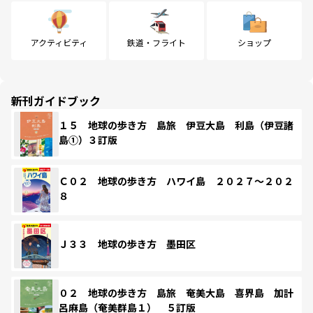
アクティビティ
鉄道・フライト
ショップ
新刊ガイドブック
１５ 地球の歩き方 島旅 伊豆大島 利島（伊豆諸
島①）３訂版
Ｃ０２ 地球の歩き方 ハワイ島 ２０２７～２０２
８
Ｊ３３ 地球の歩き方 墨田区
０２ 地球の歩き方 島旅 奄美大島 喜界島 加計
呂麻島（奄美群島１） ５訂版