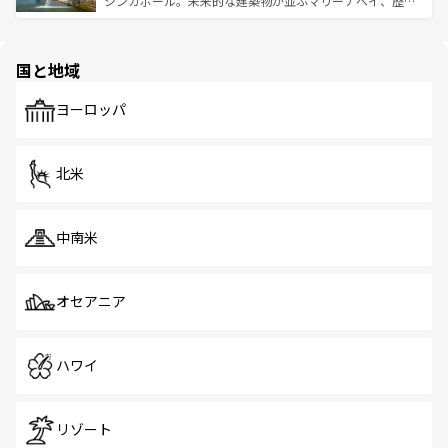
シンガポール。未来的な建築物が並ぶマリーナベイ、歴史
ける。 なお、新着のタイ情報は
コンテンツ一覧
を参照して
そう。 なお、新着の香港情報は
コンテンツ一覧
を参照して
と伝統を感じられるエスニックタウン、多数の緑豊かな公
ほしい。
ほしい。
園や自然保護区など、自然が調和した近代的な景観と文化
の多様性あふれるカラフルな町は、どこを歩いても新しい
国と地域
発見がある。さらに、治安のよさや充実した公共交通機関
も、旅行者にとっては魅力的なポイント。グルメも豊富
で、ホーカーズは地元の風情を楽しめる外せないスポット
ヨーロッパ
だ。訪れる人を飽きさせないシンガポールで、多様な魅力
を体感しよう。 なお、新着のシンガポール情報は
コンテン
ツ一覧
を参照してほしい。
北米
中南米
オセアニア
ハワイ
リゾート