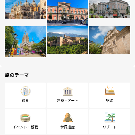
旅のテーマ
飲食
建築・アート
宿泊
イベント・観戦
世界遺産
リゾート