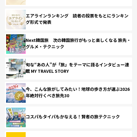
エアラインランキング 読者の投票をもとにランキン
グ形式で発表
Next韓国旅 次の韓国旅行がもっと楽しくなる 旅先・
グルメ・テクニック
旬な“あの人”が「旅」をテーマに語るインタビュー連
載 MY TRAVEL STORY
今、こんな旅がしてみたい！地球の歩き方が選ぶ2026
年絶対行くべき旅先30
コスパもタイパもかなえる！賢者の旅テクニック