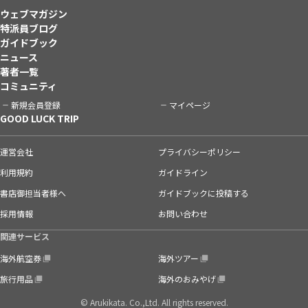
ウェブマガジン
特派員ブログ
ガイドブック
ニュース
著者一覧
コミュニティ
新規会員登録
マイページ
GOOD LUCK TRIP
運営会社
プライバシーポリシー
利用規約
ガイドライン
書店御担当者様へ
ガイドブックに投稿する
採用情報
お問い合わせ
関連サービス
海外航空券
海外ツアー
旅行用品
海外のおみやげ
© Arukikata. Co.,Ltd. All rights reserved.