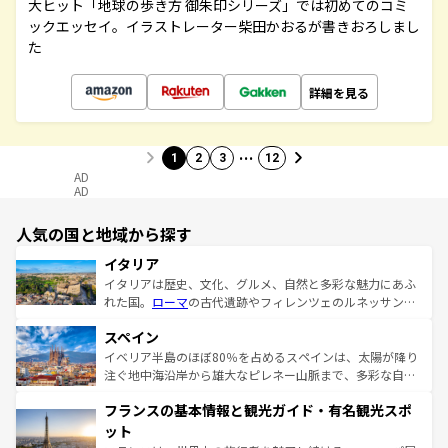
大ヒット「地球の歩き方 御朱印シリーズ」では初めてのコミ
ックエッセイ。イラストレーター柴田かおるが書きおろしまし
た
詳細を見る
…
1
2
3
12
AD
AD
人気の国と地域から探す
イタリア
イタリアは歴史、文化、グルメ、自然と多彩な魅力にあふ
れた国。
ローマ
の古代遺跡やフィレンツェのルネッサンス
美術、ヴェネツィアの運河など、歴史あるスポットはもち
スペイン
ろん、トスカーナの美しい田園風景やアマルフィ海岸の絶
景など、自然景観も見逃せない。観光の合間には、本場の
イベリア半島のほぼ80％を占めるスペインは、太陽が降り
ピザやパスタなど、絶品のイタリア料理を堪能することも
注ぐ地中海沿岸から雄大なピレネー山脈まで、多彩な自然
できる。朝目覚めてから夜眠るまで、すべての瞬間を楽し
と文化が詰まったヨーロッパ屈指の旅行先だ。多様な地域
フランスの基本情報と観光ガイド・有名観光スポ
ませてくれるイタリアで、忘れられない旅をしてみよう！
文化が根付くこの国では、情熱的なフラメンコ、熱気あふ
なお、新着のイタリア情報は
コンテンツ一覧
を参照してほ
れる闘牛、そして美味しいタパスが生活の一部となってい
ット
しい。
る。首都マドリードの洗練された雰囲気や、バルセロナの