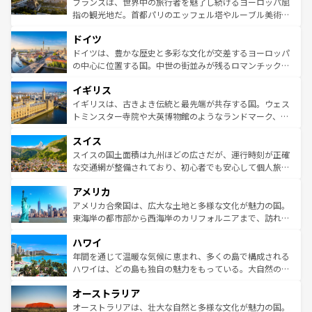
フランスは、世界中の旅行者を魅了し続けるヨーロッパ屈
アートに溢れた街角から、地方では古代ローマ遺跡や中世
指の観光地だ。首都パリのエッフェル塔やルーブル美術館
の城塞都市、穏やかなビーチリゾートまで多彩な表情を見
といった象徴的なスポットから、田舎町の古風な美しさま
せる。地方によって風土や気候が異なるスペインはその個
ドイツ
で、幅広い魅力が詰まっている。華麗な宮殿、歴史的な大
性で訪れる人を魅了する。 なお、新着のスペイン情報は
コ
聖堂、美しいビーチ、そして豊かな自然が、訪れる者を心
ドイツは、豊かな歴史と多彩な文化が交差するヨーロッパ
ンテンツ一覧
を参照してほしい。
から魅了する。また、フランスは美食の国としても知ら
の中心に位置する国。中世の街並みが残るロマンチック街
れ、フランス料理はユネスコ無形文化遺産にも登録されて
道から、未来を先取りするようなモダンな都市まで多様な
イギリス
いる。シャンパンの発祥地であるランス、プロヴァンスの
顔を持つこの国は、どこを歩いても飽きることがない。ベ
香り高いラベンダー畑など、多彩な楽しみ方が可能だ。さ
ルリンの文化的活気、バイエルン州のアルプスの絶景、そ
イギリスは、古きよき伝統と最先端が共存する国。ウェス
らに、パリ以外の地域にも魅力が溢れており、どの街角に
してライン川沿いのワイン畑といった風景は必見。ビール
トミンスター寺院や大英博物館のようなランドマーク、歴
も豊かな歴史と文化が息づいている。パリ以外の個性あふ
とソーセージを味わいながら地元の人と過ごす楽しい時間
史ある大学都市、美しい丘陵地帯や牧歌的な風景など、エ
れる地方に足を運ぶとそれぞれで全く異なる文化を体験で
スイス
は、お酒好きな人にはぜひ体験してほしい。 なお、新着の
リアごとに異なる魅力がある。また、優雅なアフタヌーン
きるだろう。 なお、新着のフランス情報は
コンテンツ一覧
ドイツ情報は
コンテンツ一覧
を参照してほしい。
ティー、ビール好きにはたまらない英国パブ、サッカー観
スイスの国土面積は九州ほどの広さだが、運行時刻が正確
を参照してほしい。
戦など、本場だからこそできる体験も豊富。イギリスを旅
な交通網が整備されており、初心者でも安心して個人旅行
して楽しみつくそう。 なお、新着のイギリス情報は
コンテ
を楽しめる。日本同様に時刻表どおりの旅が可能だ。中世
アメリカ
ンツ一覧
を参照してほしい。
の建物がそのまま残る町や、スイスならではのユニークな
博物館もあり、アルプス観光だけでなく町歩きも満喫する
アメリカ合衆国は、広大な土地と多様な文化が魅力の国。
ことができる。国民の所得が高いため物価も高いが、旅行
東海岸の都市部から西海岸のカリフォルニアまで、訪れる
者向けの交通パス提供のサービスもあり、うまく活用すれ
場所ごとに異なる風景と体験が待っている。ニューヨーク
ハワイ
ば市内交通費無料で観光を楽しむこともできる。 なお、新
のような巨大都市は、観光、ショッピング、エンターテイ
着のスイス情報は
コンテンツ一覧
を参照してほしい。
ンメントが詰まった刺激的なスポットだ。一方、アメリカ
年間を通じて温暖な気候に恵まれ、多くの島で構成される
西部には大自然が広がり、グランドキャニオンやイエロー
ハワイは、どの島も独自の魅力をもっている。大自然の神
ストーン国立公園といった絶景が堪能できる。さらに、南
秘を感じたいなら、火山が生み出した壮大な景観を誇るハ
オーストラリア
部のニューオーリンズでは、音楽と美食が融合した独特の
ワイ島は見逃せない。また、定番の観光地といえばオアフ
文化が魅力。旅行者はアメリカの各地域で異なる魅力を楽
島だが、静かな自然を求めるならマウイ島やカウアイ島が
オーストラリアは、壮大な自然と多様な文化が魅力の国。