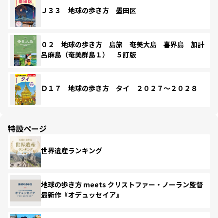
Ｊ３３ 地球の歩き方 墨田区
０２ 地球の歩き方 島旅 奄美大島 喜界島 加計
呂麻島（奄美群島１） ５訂版
Ｄ１７ 地球の歩き方 タイ ２０２７～２０２８
特設ページ
世界遺産ランキング
地球の歩き方 meets クリストファー・ノーラン監督
最新作『オデュッセイア』