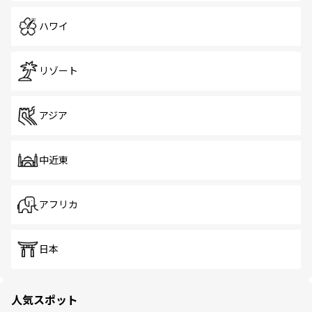
ハワイ
リゾート
アジア
中近東
アフリカ
日本
人気スポット