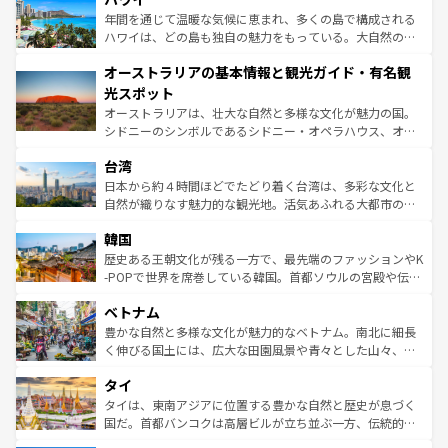
ンメントが詰まった刺激的なスポットだ。一方、アメリカ
年間を通じて温暖な気候に恵まれ、多くの島で構成される
西部には大自然が広がり、グランドキャニオンやイエロー
ハワイは、どの島も独自の魅力をもっている。大自然の神
ストーン国立公園といった絶景が堪能できる。さらに、南
秘を感じたいなら、火山が生み出した壮大な景観を誇るハ
オーストラリアの基本情報と観光ガイド・有名観
部のニューオーリンズでは、音楽と美食が融合した独特の
ワイ島は見逃せない。また、定番の観光地といえばオアフ
文化が魅力。旅行者はアメリカの各地域で異なる魅力を楽
島だが、静かな自然を求めるならマウイ島やカウアイ島が
光スポット
しみながら、その多様性と豊かな歴史を感じることができ
おすすめ。エメラルドグリーンに輝く海をはじめ、豊かな
オーストラリアは、壮大な自然と多様な文化が魅力の国。
るだろう。車でのロードトリップや列車の旅も、アメリカ
文化や歴史が息づいている。「アロハスピリット」と呼ば
シドニーのシンボルであるシドニー・オペラハウス、オー
ならではの贅沢な旅のスタイルだ。 なお、新着のアメリカ
れるおもてなしの心で訪れる人々を迎えてくれるハワイの
ストラリア東海岸北部に広がる大サンゴ礁地帯グレートバ
情報は
コンテンツ一覧
を参照してほしい。
人々、おいしいローカルフードやハワイアンミュージッ
台湾
リアリーフや大陸中央部にそびえるウルル（エアーズロッ
ク、伝統的なフラダンスなど、すべてがハワイの魅力を彩
ク）、タスマニアの美しい原生林やケアンズの熱帯雨林な
日本から約４時間ほどでたどり着く台湾は、多彩な文化と
っている。訪れるたびに新しい発見と感動が待っているハ
ど、見どころがたくさん。また、カフェやワイン、オージ
自然が織りなす魅力的な観光地。活気あふれる大都市の台
ワイを、存分に味わってほしい。 なお、新着のハワイ情報
ービーフなどの食文化も豊かで、美味しいものであふれて
北やノスタルジックな町並みが人気な九份（ジォウフェ
は
コンテンツ一覧
を参照してほしい。
韓国
いる。アクティビティも充実しており、サーフィンやダイ
ン）、静ひつな山岳地帯である台湾東部など、都市の喧騒
ビング、ハイキングなど、アウトドア好きにはたまらな
と山間の静けさが共存しており、訪れる人に新しい発見と
歴史ある王朝文化が残る一方で、最先端のファッションやK
い。オーストラリアの多彩な魅力を存分に味わいつくそ
驚きをもたらしてくれる。また、奥深い台湾の食文化も魅
-POPで世界を席巻している韓国。首都ソウルの宮殿や伝統
う。 なお、新着のオーストラリア情報は
コンテンツ一覧
を
力で、夜市などの屋台グルメから高級料理、ヘルシーで美
家屋が並ぶエリアでは韓国の歴史と文化に浸ることがで
参照してほしい。
ベトナム
容にもいいと評判のスイーツなど、バラエティ豊かな料理
き、地方に足を延ばせば四季折々の自然美を楽しむことが
が味わえる。 なお、新着の台湾情報は
コンテンツ一覧
を参
できる。そして、キムチや焼肉、絶品のストリートフード
豊かな自然と多様な文化が魅力的なベトナム。南北に細長
照してほしい。
まで、さまざまな韓国料理が待っている。夜には、韓国な
く伸びる国土には、広大な田園風景や青々とした山々、世
らではのナイトライフも堪能できる。あたたかいホスピタ
界遺産に登録された壮大な自然景観が点在し、都市部では
タイ
リティに包まれながら、韓国の多彩な魅力を心ゆくまで味
急速な発展と共に伝統が息づく。ハノイの古い町並みやホ
わってみてほしい。 なお、新着の韓国情報は
コンテンツ一
ーチミン市のフランス統治時代の建物も、独特の雰囲気を
タイは、東南アジアに位置する豊かな自然と歴史が息づく
覧
を参照してほしい。
醸し出している。また、バラエティの豊かさとおいしさで
国だ。首都バンコクは高層ビルが立ち並ぶ一方、伝統的な
世界中の食通を魅了してやまないベトナム料理も魅力のひ
寺院や市場がいたるところに点在し、古きよき文化と現代