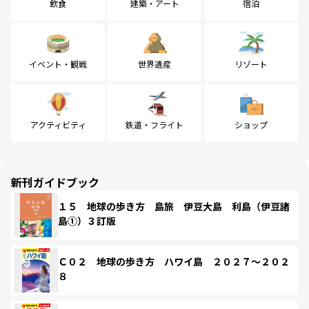
飲食
建築・アート
宿泊
イベント・観戦
世界遺産
リゾート
アクティビティ
鉄道・フライト
ショップ
新刊ガイドブック
１５ 地球の歩き方 島旅 伊豆大島 利島（伊豆諸
島①）３訂版
Ｃ０２ 地球の歩き方 ハワイ島 ２０２７～２０２
８