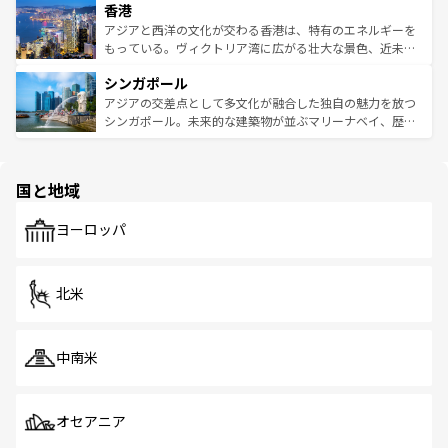
香港
とつ。フォーやバインミー、ベトナムコーヒーなどは、ぜ
の活気が交差している。北部ではチェンマイなどの山岳地
ひ現地で味わいたい。どの地域を訪れてもあたたかい人々
帯で自然と触れ合い、南部ではプーケットやクラビの美し
アジアと西洋の文化が交わる香港は、特有のエネルギーを
が旅行者を迎えてくれるので、きっと忘れられない旅にな
いビーチでリゾート気分を楽しむことができる。タイ料理
もっている。ヴィクトリア湾に広がる壮大な景色、近未来
るはずだ。 なお、新着のベトナム情報は
コンテンツ一覧
を
は世界的に有名で、屋台から高級レストランまで味覚を刺
的なアートスポット、そして歴史と現代が融合した町並
参照してほしい。
シンガポール
激する。気候は一年中温暖で、どの季節にも異なる楽しみ
み、どこを訪れても感動するはず。観光スポットが密集し
が待っている。親しみやすいタイの人々、仏教を中心とし
ており、効率よく見どころを回れるのも魅力。息をのむよ
アジアの交差点として多文化が融合した独自の魅力を放つ
た文化、そして多様な観光資源が、訪れる旅人を魅了し続
うな絶景から文化的な体験まで、香港を存分に楽しみ尽く
シンガポール。未来的な建築物が並ぶマリーナベイ、歴史
ける。 なお、新着のタイ情報は
コンテンツ一覧
を参照して
そう。 なお、新着の香港情報は
コンテンツ一覧
を参照して
と伝統を感じられるエスニックタウン、多数の緑豊かな公
ほしい。
ほしい。
園や自然保護区など、自然が調和した近代的な景観と文化
の多様性あふれるカラフルな町は、どこを歩いても新しい
国と地域
発見がある。さらに、治安のよさや充実した公共交通機関
も、旅行者にとっては魅力的なポイント。グルメも豊富
で、ホーカーズは地元の風情を楽しめる外せないスポット
ヨーロッパ
だ。訪れる人を飽きさせないシンガポールで、多様な魅力
を体感しよう。 なお、新着のシンガポール情報は
コンテン
ツ一覧
を参照してほしい。
北米
中南米
オセアニア