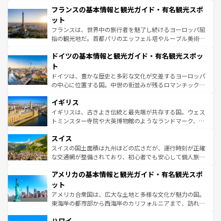
と文化が詰まったヨーロッパ屈指の旅行先だ。多様な地域
なお、新着のイタリア情報は
コンテンツ一覧
を参照してほ
フランスの基本情報と観光ガイド・有名観光スポ
文化が根付くこの国では、情熱的なフラメンコ、熱気あふ
しい。
れる闘牛、そして美味しいタパスが生活の一部となってい
ット
る。首都マドリードの洗練された雰囲気や、バルセロナの
フランスは、世界中の旅行者を魅了し続けるヨーロッパ屈
アートに溢れた街角から、地方では古代ローマ遺跡や中世
指の観光地だ。首都パリのエッフェル塔やルーブル美術館
の城塞都市、穏やかなビーチリゾートまで多彩な表情を見
といった象徴的なスポットから、田舎町の古風な美しさま
せる。地方によって風土や気候が異なるスペインはその個
ドイツの基本情報と観光ガイド・有名観光スポッ
で、幅広い魅力が詰まっている。華麗な宮殿、歴史的な大
性で訪れる人を魅了する。 なお、新着のスペイン情報は
コ
聖堂、美しいビーチ、そして豊かな自然が、訪れる者を心
ト
ンテンツ一覧
を参照してほしい。
から魅了する。また、フランスは美食の国としても知ら
ドイツは、豊かな歴史と多彩な文化が交差するヨーロッパ
れ、フランス料理はユネスコ無形文化遺産にも登録されて
の中心に位置する国。中世の街並みが残るロマンチック街
いる。シャンパンの発祥地であるランス、プロヴァンスの
道から、未来を先取りするようなモダンな都市まで多様な
香り高いラベンダー畑など、多彩な楽しみ方が可能だ。さ
イギリス
顔を持つこの国は、どこを歩いても飽きることがない。ベ
らに、パリ以外の地域にも魅力が溢れており、どの街角に
ルリンの文化的活気、バイエルン州のアルプスの絶景、そ
イギリスは、古きよき伝統と最先端が共存する国。ウェス
も豊かな歴史と文化が息づいている。パリ以外の個性あふ
してライン川沿いのワイン畑といった風景は必見。ビール
トミンスター寺院や大英博物館のようなランドマーク、歴
れる地方に足を運ぶとそれぞれで全く異なる文化を体験で
とソーセージを味わいながら地元の人と過ごす楽しい時間
史ある大学都市、美しい丘陵地帯や牧歌的な風景など、エ
きるだろう。 なお、新着のフランス情報は
コンテンツ一覧
スイス
は、お酒好きな人にはぜひ体験してほしい。 なお、新着の
リアごとに異なる魅力がある。また、優雅なアフタヌーン
を参照してほしい。
ドイツ情報は
コンテンツ一覧
を参照してほしい。
ティー、ビール好きにはたまらない英国パブ、サッカー観
スイスの国土面積は九州ほどの広さだが、運行時刻が正確
戦など、本場だからこそできる体験も豊富。イギリスを旅
な交通網が整備されており、初心者でも安心して個人旅行
して楽しみつくそう。 なお、新着のイギリス情報は
コンテ
を楽しめる。日本同様に時刻表どおりの旅が可能だ。中世
アメリカの基本情報と観光ガイド・有名観光スポ
ンツ一覧
を参照してほしい。
の建物がそのまま残る町や、スイスならではのユニークな
博物館もあり、アルプス観光だけでなく町歩きも満喫する
ット
ことができる。国民の所得が高いため物価も高いが、旅行
アメリカ合衆国は、広大な土地と多様な文化が魅力の国。
者向けの交通パス提供のサービスもあり、うまく活用すれ
東海岸の都市部から西海岸のカリフォルニアまで、訪れる
ば市内交通費無料で観光を楽しむこともできる。 なお、新
場所ごとに異なる風景と体験が待っている。ニューヨーク
着のスイス情報は
コンテンツ一覧
を参照してほしい。
ハワイ
のような巨大都市は、観光、ショッピング、エンターテイ