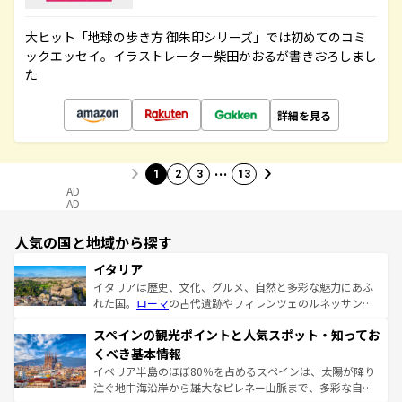
大ヒット「地球の歩き方 御朱印シリーズ」では初めてのコミ
ックエッセイ。イラストレーター柴田かおるが書きおろしまし
た
詳細を見る
…
1
2
3
13
AD
AD
人気の国と地域から探す
イタリア
イタリアは歴史、文化、グルメ、自然と多彩な魅力にあふ
れた国。
ローマ
の古代遺跡やフィレンツェのルネッサンス
美術、ヴェネツィアの運河など、歴史あるスポットはもち
スペインの観光ポイントと人気スポット・知ってお
ろん、トスカーナの美しい田園風景やアマルフィ海岸の絶
景など、自然景観も見逃せない。観光の合間には、本場の
くべき基本情報
ピザやパスタなど、絶品のイタリア料理を堪能することも
イベリア半島のほぼ80％を占めるスペインは、太陽が降り
できる。朝目覚めてから夜眠るまで、すべての瞬間を楽し
注ぐ地中海沿岸から雄大なピレネー山脈まで、多彩な自然
ませてくれるイタリアで、忘れられない旅をしてみよう！