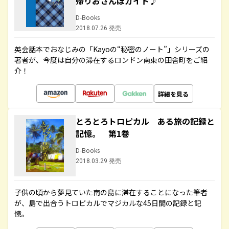
帰りおさんぽガイド♪
D-Books
2018.07.26 発売
英会話本でおなじみの「Kayoの“秘密のノート”」シリーズの
著者が、今度は自分の滞在するロンドン南東の田舎町をご紹
介！
詳細を見る
とろとろトロピカル ある旅の記録と
記憶。 第1巻
D-Books
2018.03.29 発売
子供の頃から夢見ていた南の島に滞在することになった筆者
が、島で出合うトロピカルでマジカルな45日間の記録と記
憶。