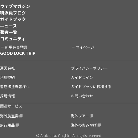
ウェブマガジン
特派員ブログ
ガイドブック
ニュース
著者一覧
コミュニティ
新規会員登録
マイページ
GOOD LUCK TRIP
運営会社
プライバシーポリシー
利用規約
ガイドライン
書店御担当者様へ
ガイドブックに投稿する
採用情報
お問い合わせ
関連サービス
海外航空券
海外ツアー
旅行用品
海外のおみやげ
© Arukikata. Co.,Ltd. All rights reserved.