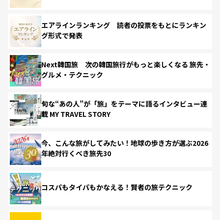
エアラインランキング 読者の投票をもとにランキン
グ形式で発表
Next韓国旅 次の韓国旅行がもっと楽しくなる 旅先・
グルメ・テクニック
旬な“あの人”が「旅」をテーマに語るインタビュー連
載 MY TRAVEL STORY
今、こんな旅がしてみたい！地球の歩き方が選ぶ2026
年絶対行くべき旅先30
コスパもタイパもかなえる！賢者の旅テクニック