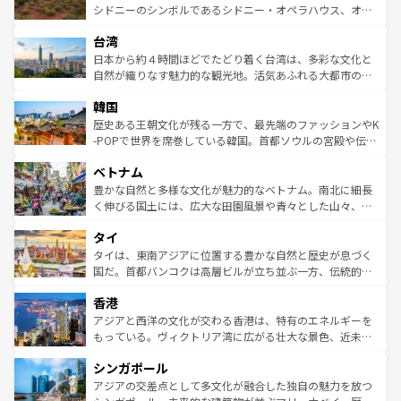
しみながら、その多様性と豊かな歴史を感じることができ
おすすめ。エメラルドグリーンに輝く海をはじめ、豊かな
シドニーのシンボルであるシドニー・オペラハウス、オー
るだろう。車でのロードトリップや列車の旅も、アメリカ
文化や歴史が息づいている。「アロハスピリット」と呼ば
ストラリア東海岸北部に広がる大サンゴ礁地帯グレートバ
ならではの贅沢な旅のスタイルだ。 なお、新着のアメリカ
台湾
れるおもてなしの心で訪れる人々を迎えてくれるハワイの
リアリーフや大陸中央部にそびえるウルル（エアーズロッ
情報は
コンテンツ一覧
を参照してほしい。
人々、おいしいローカルフードやハワイアンミュージッ
ク）、タスマニアの美しい原生林やケアンズの熱帯雨林な
日本から約４時間ほどでたどり着く台湾は、多彩な文化と
ク、伝統的なフラダンスなど、すべてがハワイの魅力を彩
ど、見どころがたくさん。また、カフェやワイン、オージ
自然が織りなす魅力的な観光地。活気あふれる大都市の台
っている。訪れるたびに新しい発見と感動が待っているハ
ービーフなどの食文化も豊かで、美味しいものであふれて
北やノスタルジックな町並みが人気な九份（ジォウフェ
ワイを、存分に味わってほしい。 なお、新着のハワイ情報
韓国
いる。アクティビティも充実しており、サーフィンやダイ
ン）、静ひつな山岳地帯である台湾東部など、都市の喧騒
は
コンテンツ一覧
を参照してほしい。
ビング、ハイキングなど、アウトドア好きにはたまらな
と山間の静けさが共存しており、訪れる人に新しい発見と
歴史ある王朝文化が残る一方で、最先端のファッションやK
い。オーストラリアの多彩な魅力を存分に味わいつくそ
驚きをもたらしてくれる。また、奥深い台湾の食文化も魅
-POPで世界を席巻している韓国。首都ソウルの宮殿や伝統
う。 なお、新着のオーストラリア情報は
コンテンツ一覧
を
力で、夜市などの屋台グルメから高級料理、ヘルシーで美
家屋が並ぶエリアでは韓国の歴史と文化に浸ることがで
参照してほしい。
ベトナム
容にもいいと評判のスイーツなど、バラエティ豊かな料理
き、地方に足を延ばせば四季折々の自然美を楽しむことが
が味わえる。 なお、新着の台湾情報は
コンテンツ一覧
を参
できる。そして、キムチや焼肉、絶品のストリートフード
豊かな自然と多様な文化が魅力的なベトナム。南北に細長
照してほしい。
まで、さまざまな韓国料理が待っている。夜には、韓国な
く伸びる国土には、広大な田園風景や青々とした山々、世
らではのナイトライフも堪能できる。あたたかいホスピタ
界遺産に登録された壮大な自然景観が点在し、都市部では
タイ
リティに包まれながら、韓国の多彩な魅力を心ゆくまで味
急速な発展と共に伝統が息づく。ハノイの古い町並みやホ
わってみてほしい。 なお、新着の韓国情報は
コンテンツ一
ーチミン市のフランス統治時代の建物も、独特の雰囲気を
タイは、東南アジアに位置する豊かな自然と歴史が息づく
覧
を参照してほしい。
醸し出している。また、バラエティの豊かさとおいしさで
国だ。首都バンコクは高層ビルが立ち並ぶ一方、伝統的な
世界中の食通を魅了してやまないベトナム料理も魅力のひ
寺院や市場がいたるところに点在し、古きよき文化と現代
香港
とつ。フォーやバインミー、ベトナムコーヒーなどは、ぜ
の活気が交差している。北部ではチェンマイなどの山岳地
ひ現地で味わいたい。どの地域を訪れてもあたたかい人々
帯で自然と触れ合い、南部ではプーケットやクラビの美し
アジアと西洋の文化が交わる香港は、特有のエネルギーを
が旅行者を迎えてくれるので、きっと忘れられない旅にな
いビーチでリゾート気分を楽しむことができる。タイ料理
もっている。ヴィクトリア湾に広がる壮大な景色、近未来
るはずだ。 なお、新着のベトナム情報は
コンテンツ一覧
を
は世界的に有名で、屋台から高級レストランまで味覚を刺
的なアートスポット、そして歴史と現代が融合した町並
参照してほしい。
シンガポール
激する。気候は一年中温暖で、どの季節にも異なる楽しみ
み、どこを訪れても感動するはず。観光スポットが密集し
が待っている。親しみやすいタイの人々、仏教を中心とし
ており、効率よく見どころを回れるのも魅力。息をのむよ
アジアの交差点として多文化が融合した独自の魅力を放つ
た文化、そして多様な観光資源が、訪れる旅人を魅了し続
うな絶景から文化的な体験まで、香港を存分に楽しみ尽く