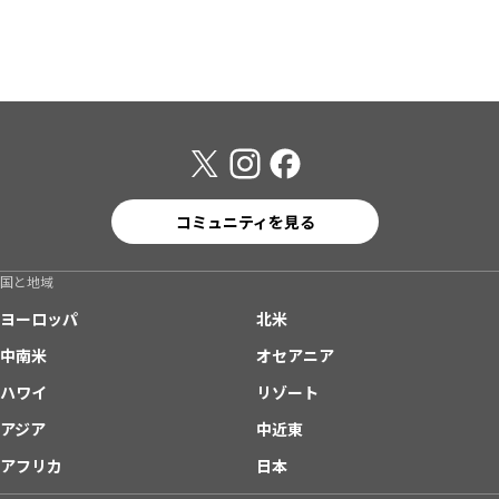
コミュニティを見る
国と地域
ヨーロッパ
北米
中南米
オセアニア
ハワイ
リゾート
アジア
中近東
アフリカ
日本