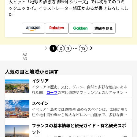
大ヒット「地球の歩き方 御朱印シリーズ」では初めてのコミ
ックエッセイ。イラストレーター柴田かおるが書きおろしまし
た
詳細を見る
…
1
2
3
12
AD
AD
人気の国と地域から探す
イタリア
イタリアは歴史、文化、グルメ、自然と多彩な魅力にあふ
れた国。
ローマ
の古代遺跡やフィレンツェのルネッサンス
美術、ヴェネツィアの運河など、歴史あるスポットはもち
スペイン
ろん、トスカーナの美しい田園風景やアマルフィ海岸の絶
景など、自然景観も見逃せない。観光の合間には、本場の
イベリア半島のほぼ80％を占めるスペインは、太陽が降り
ピザやパスタなど、絶品のイタリア料理を堪能することも
注ぐ地中海沿岸から雄大なピレネー山脈まで、多彩な自然
できる。朝目覚めてから夜眠るまで、すべての瞬間を楽し
と文化が詰まったヨーロッパ屈指の旅行先だ。多様な地域
フランスの基本情報と観光ガイド・有名観光スポ
ませてくれるイタリアで、忘れられない旅をしてみよう！
文化が根付くこの国では、情熱的なフラメンコ、熱気あふ
なお、新着のイタリア情報は
コンテンツ一覧
を参照してほ
れる闘牛、そして美味しいタパスが生活の一部となってい
ット
しい。
る。首都マドリードの洗練された雰囲気や、バルセロナの