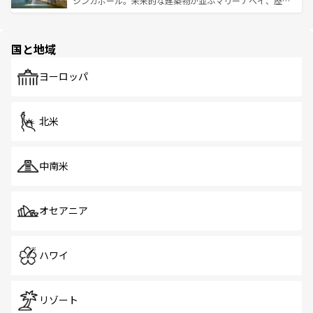
シンガポール。未来的な建築物が並ぶマリーナベイ、歴史
ける。 なお、新着のタイ情報は
コンテンツ一覧
を参照して
そう。 なお、新着の香港情報は
コンテンツ一覧
を参照して
と伝統を感じられるエスニックタウン、多数の緑豊かな公
ほしい。
ほしい。
園や自然保護区など、自然が調和した近代的な景観と文化
の多様性あふれるカラフルな町は、どこを歩いても新しい
国と地域
発見がある。さらに、治安のよさや充実した公共交通機関
も、旅行者にとっては魅力的なポイント。グルメも豊富
で、ホーカーズは地元の風情を楽しめる外せないスポット
ヨーロッパ
だ。訪れる人を飽きさせないシンガポールで、多様な魅力
を体感しよう。 なお、新着のシンガポール情報は
コンテン
ツ一覧
を参照してほしい。
北米
中南米
オセアニア
ハワイ
リゾート