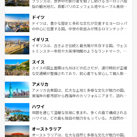
フランスは、世界中の旅行者を魅了し続けるヨーロッパ屈
アートに溢れた街角から、地方では古代ローマ遺跡や中世
指の観光地だ。首都パリのエッフェル塔やルーブル美術館
の城塞都市、穏やかなビーチリゾートまで多彩な表情を見
といった象徴的なスポットから、田舎町の古風な美しさま
せる。地方によって風土や気候が異なるスペインはその個
ドイツ
で、幅広い魅力が詰まっている。華麗な宮殿、歴史的な大
性で訪れる人を魅了する。 なお、新着のスペイン情報は
コ
聖堂、美しいビーチ、そして豊かな自然が、訪れる者を心
ドイツは、豊かな歴史と多彩な文化が交差するヨーロッパ
ンテンツ一覧
を参照してほしい。
から魅了する。また、フランスは美食の国としても知ら
の中心に位置する国。中世の街並みが残るロマンチック街
れ、フランス料理はユネスコ無形文化遺産にも登録されて
道から、未来を先取りするようなモダンな都市まで多様な
イギリス
いる。シャンパンの発祥地であるランス、プロヴァンスの
顔を持つこの国は、どこを歩いても飽きることがない。ベ
香り高いラベンダー畑など、多彩な楽しみ方が可能だ。さ
ルリンの文化的活気、バイエルン州のアルプスの絶景、そ
イギリスは、古きよき伝統と最先端が共存する国。ウェス
らに、パリ以外の地域にも魅力が溢れており、どの街角に
してライン川沿いのワイン畑といった風景は必見。ビール
トミンスター寺院や大英博物館のようなランドマーク、歴
も豊かな歴史と文化が息づいている。パリ以外の個性あふ
とソーセージを味わいながら地元の人と過ごす楽しい時間
史ある大学都市、美しい丘陵地帯や牧歌的な風景など、エ
れる地方に足を運ぶとそれぞれで全く異なる文化を体験で
スイス
は、お酒好きな人にはぜひ体験してほしい。 なお、新着の
リアごとに異なる魅力がある。また、優雅なアフタヌーン
きるだろう。 なお、新着のフランス情報は
コンテンツ一覧
ドイツ情報は
コンテンツ一覧
を参照してほしい。
ティー、ビール好きにはたまらない英国パブ、サッカー観
スイスの国土面積は九州ほどの広さだが、運行時刻が正確
を参照してほしい。
戦など、本場だからこそできる体験も豊富。イギリスを旅
な交通網が整備されており、初心者でも安心して個人旅行
して楽しみつくそう。 なお、新着のイギリス情報は
コンテ
を楽しめる。日本同様に時刻表どおりの旅が可能だ。中世
アメリカ
ンツ一覧
を参照してほしい。
の建物がそのまま残る町や、スイスならではのユニークな
博物館もあり、アルプス観光だけでなく町歩きも満喫する
アメリカ合衆国は、広大な土地と多様な文化が魅力の国。
ことができる。国民の所得が高いため物価も高いが、旅行
東海岸の都市部から西海岸のカリフォルニアまで、訪れる
者向けの交通パス提供のサービスもあり、うまく活用すれ
場所ごとに異なる風景と体験が待っている。ニューヨーク
ハワイ
ば市内交通費無料で観光を楽しむこともできる。 なお、新
のような巨大都市は、観光、ショッピング、エンターテイ
着のスイス情報は
コンテンツ一覧
を参照してほしい。
ンメントが詰まった刺激的なスポットだ。一方、アメリカ
年間を通じて温暖な気候に恵まれ、多くの島で構成される
西部には大自然が広がり、グランドキャニオンやイエロー
ハワイは、どの島も独自の魅力をもっている。大自然の神
ストーン国立公園といった絶景が堪能できる。さらに、南
秘を感じたいなら、火山が生み出した壮大な景観を誇るハ
オーストラリア
部のニューオーリンズでは、音楽と美食が融合した独特の
ワイ島は見逃せない。また、定番の観光地といえばオアフ
文化が魅力。旅行者はアメリカの各地域で異なる魅力を楽
島だが、静かな自然を求めるならマウイ島やカウアイ島が
オーストラリアは、壮大な自然と多様な文化が魅力の国。