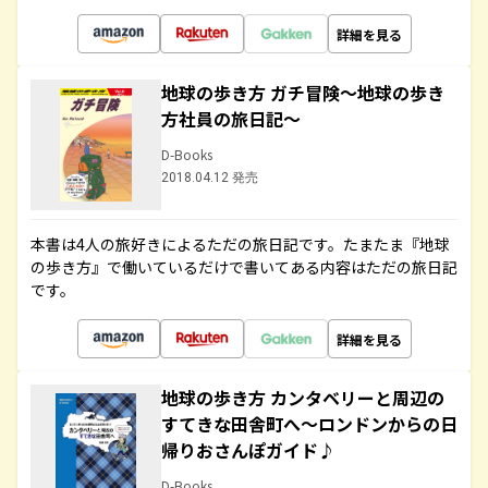
詳細を見る
地球の歩き方 ガチ冒険～地球の歩き
方社員の旅日記～
D-Books
2018.04.12 発売
本書は4人の旅好きによるただの旅日記です。たまたま『地球
の歩き方』で働いているだけで書いてある内容はただの旅日記
です。
詳細を見る
地球の歩き方 カンタベリーと周辺の
すてきな田舎町へ～ロンドンからの日
帰りおさんぽガイド♪
D-Books