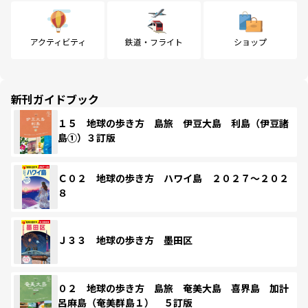
アクティビティ
鉄道・フライト
ショップ
新刊ガイドブック
１５ 地球の歩き方 島旅 伊豆大島 利島（伊豆諸
島①）３訂版
Ｃ０２ 地球の歩き方 ハワイ島 ２０２７～２０２
８
Ｊ３３ 地球の歩き方 墨田区
０２ 地球の歩き方 島旅 奄美大島 喜界島 加計
呂麻島（奄美群島１） ５訂版