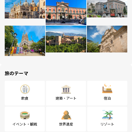
旅のテーマ
飲食
建築・アート
宿泊
イベント・観戦
世界遺産
リゾート