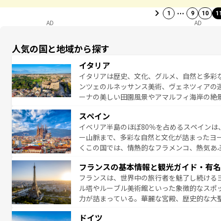
…
1
9
10
1
AD
AD
人気の国と地域から探す
イタリア
イタリアは歴史、文化、グルメ、自然と多彩
ンツェのルネッサンス美術、ヴェネツィアの
ーナの美しい田園風景やアマルフィ海岸の絶
は、本場のピザやパスタなど、絶品のイタリ
スペイン
夜眠るまで、すべての瞬間を楽しませてくれ
イベリア半島のほぼ80％を占めるスペインは
なお、新着のイタリア情報は
コンテンツ一覧
ー山脈まで、多彩な自然と文化が詰まったヨ
くこの国では、情熱的なフラメンコ、熱気あ
となっている。首都マドリードの洗練された
フランスの基本情報と観光ガイド・有名
ら、地方では古代ローマ遺跡や中世の城塞都
フランスは、世界中の旅行者を魅了し続ける
せる。地方によって風土や気候が異なるスペイン
ル塔やルーブル美術館といった象徴的なスポ
新着のスペイン情報は
コンテンツ一覧
を参照
力が詰まっている。華麗な宮殿、歴史的な大
る者を心から魅了する。また、フランスは美
ドイツ
無形文化遺産にも登録されている。シャンパ