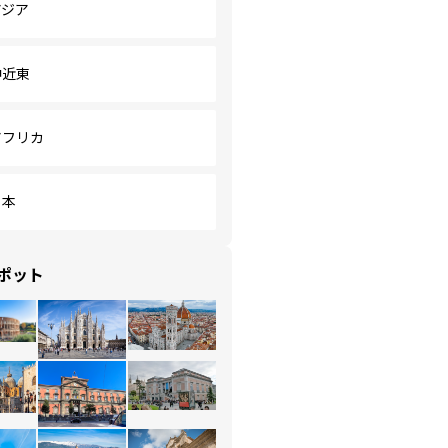
アジア
中近東
アフリカ
日本
ポット