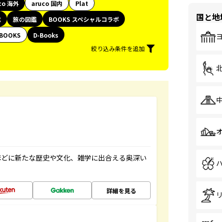
co 海外
aruco 国内
Plat
国と地
代
旅の図鑑
BOOKS スペシャルコラボ
BOOKS
D-Books
絞り込み条件を追加
ほどに新たな歴史や文化、雑学に出合える奥深い
詳細を見る