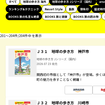
すべて
地球の歩き方 海外
地球の歩き方 Jシリーズ（国内）
aru
ランキング&テクニック
Resort Style
島旅
御朱印
歴史時
BOOKS 旅の名言＆絶景
BOOKS 旅と健康
BOOKS 旅の読み物
201〜204件/204件中 を表示
Ｊ３１ 地球の歩き方 神戸市
地球の歩き方 Jシリーズ（国内）
2026.07.23 発売
関西初の市版として『神戸市』が登場。歩く
町の魅力を余すことなく網羅！
Ｊ３２ 地球の歩き方 川崎市