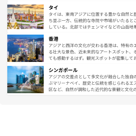
雰囲気を醸し出している。また、バラエティ
タイ
まないベトナム料理も魅力のひとつ。フォー
タイは、東南アジアに位置する豊かな自然と
地で味わいたい。どの地域を訪れてもあたた
ち並ぶ一方、伝統的な寺院や市場がいたると
れられない旅になるはずだ。 な
している。北部ではチェンマイなどの山岳地
い。
ビの美しいビーチでリゾート気分を楽しむこ
香港
ら高級レストランまで味覚を刺激する。気候
アジアと西洋の文化が交わる香港は、特有の
っている。親しみやすいタイの人々、仏教を
る壮大な景色、近未来的なアートスポット、
る旅人を魅了し続ける。 なお、新着のタ
ても感動するはず。観光スポットが密集して
のむような絶景から文化的な体験まで、香港を存分に楽し
シンガポール
報は
コンテンツ一覧
を参照してほしい。
アジアの交差点として多文化が融合した独自
ぶマリーナベイ、歴史と伝統を感じられるエ
区など、自然が調和した近代的な景観と文化
も新しい発見がある。さらに、治安のよさや
的なポイント。グルメも豊富で、ホーカーズ
れる人を飽きさせないシンガポールで、多様な魅力を体感しよ
ル情報は
コンテンツ一覧
を参照してほしい。