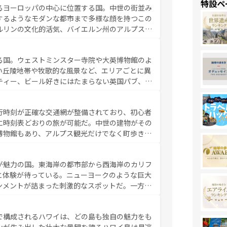
特設ペ
るヨーロッパの中心に位置する国。中世の街並み
だ。さらに、パリ以外の地域にも魅力が溢れてお
するようなモダンな都市まで多様な顔を持つこの
ている。パリ以外の個性あふれる地方に足を運ぶ
ルリンの文化的活気、バイエルン州のアルプスの
とそれぞれで全く異なる文化を体験できるだろう。 なお、新着のフランス情報は
コンテンツ
た風景は必見。ビールとソーセージを味わいなが
ひ体験してほしい。 なお、新着のド
る国。ウェストミンスター寺院や大英博物館のよ
。
い丘陵地帯や牧歌的な風景など、エリアごとに異
ティー、ビール好きにはたまらない英国パブ、サ
豊富。イギリスを旅して楽しみつくそう。 な
参照してほしい。
行時刻が正確な交通網が整備されており、初心者
に時刻表どおりの旅が可能だ。中世の建物がその
博物館もあり、アルプス観光だけでなく町歩きも
め物価も高いが、旅行者向けの交通パス提供のサ
観光を楽しむこともできる。 なお、新着
が魅力の国。東海岸の都市部から西海岸のカリフ
しい。
と体験が待っている。ニューヨークのような巨大
ンメントが詰まった刺激的なスポットだ。一方、
キャニオンやイエローストーン国立公園といった
ーリンズでは、音楽と美食が融合した独特の文化
で構成されるハワイは、どの島も独自の魅力をも
魅力を楽しみながら、その多様性と豊かな歴史を