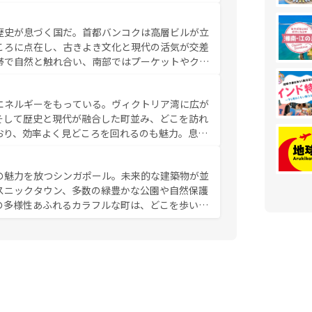
の豊かさとおいしさで世界中の食通を魅了してや
やバインミー、ベトナムコーヒーなどは、ぜひ現
歴史が息づく国だ。首都バンコクは高層ビルが立
かい人々が旅行者を迎えてくれるので、きっと忘
ころに点在し、古きよき文化と現代の活気が交差
お、新着のベトナム情報は
コンテンツ一覧
を参照してほし
帯で自然と触れ合い、南部ではプーケットやクラ
とができる。タイ料理は世界的に有名で、屋台か
は一年中温暖で、どの季節にも異なる楽しみが待
エネルギーをもっている。ヴィクトリア湾に広が
中心とした文化、そして多様な観光資源が、訪れ
そして歴史と現代が融合した町並み、どこを訪れ
イ情報は
コンテンツ一覧
を参照してほしい。
おり、効率よく見どころを回れるのも魅力。息を
み尽くそう。 なお、新着の香港情
の魅力を放つシンガポール。未来的な建築物が並
スニックタウン、多数の緑豊かな公園や自然保護
の多様性あふれるカラフルな町は、どこを歩いて
充実した公共交通機関も、旅行者にとっては魅力
は地元の風情を楽しめる外せないスポットだ。訪
う。 なお、新着のシンガポー