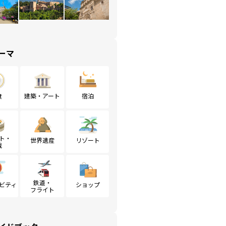
ーマ
食
建築・アート
宿泊
ト・
世界遺産
リゾート
戦
鉄道・
ビティ
ショップ
フライト