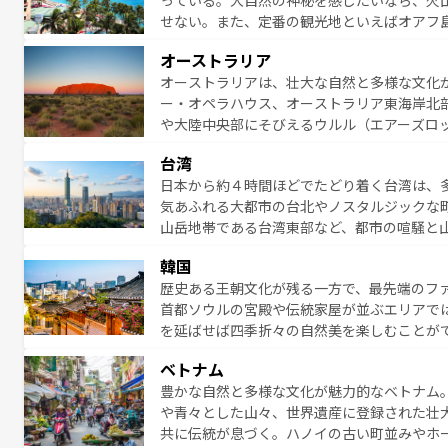
っている。大自然の神秘を感じたいなら、火
感じることができるだろう。車でのロードト
せない。また、定番の観光地といえばオアフ
旅のスタイルだ。 なお、新着のアメリカ情
アイ島がおすすめ。エメラルドグリーンに輝
オーストラリア
る。「アロハスピリット」と呼ばれるおもて
オーストラリアは、壮大な自然と多様な文化
人々、おいしいローカルフードやハワイアン
ー・オペラハウス、オーストラリア東海岸北
がハワイの魅力を彩っている。訪れるたびに
や大陸中央部にそびえるウルル（エアーズロ
味わってほしい。 なお、新着のハワイ情報は
熱帯雨林など、見どころがたくさん。また、
台湾
豊かで、美味しいものであふれている。アク
日本から約４時間ほどでたどり着く台湾は、
ング、ハイキングなど、アウトドア好きには
気あふれる大都市の台北やノスタルジックな
に味わいつくそう。 なお、新着のオー
山岳地帯である台湾東部など、都市の喧騒と
発見と驚きをもたらしてくれる。また、奥深
韓国
から高級料理、ヘルシーで美容にもいいと評
歴史ある王朝文化が残る一方で、最先端のファ
える。 なお、新着の台湾情報は
コンテンツ一
首都ソウルの宮殿や伝統家屋が並ぶエリアで
を延ばせば四季折々の自然美を楽しむことが
トフードまで、さまざまな韓国料理が待って
ベトナム
能できる。あたたかいホスピタリティに包ま
豊かな自然と多様な文化が魅力的なベトナム
てみてほしい。 なお、新着の韓国情報は
コン
や青々とした山々、世界遺産に登録された壮
共に伝統が息づく。ハノイの古い町並みやホ