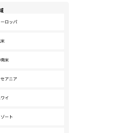
域
ヨーロッパ
北米
中南米
オセアニア
ハワイ
リゾート