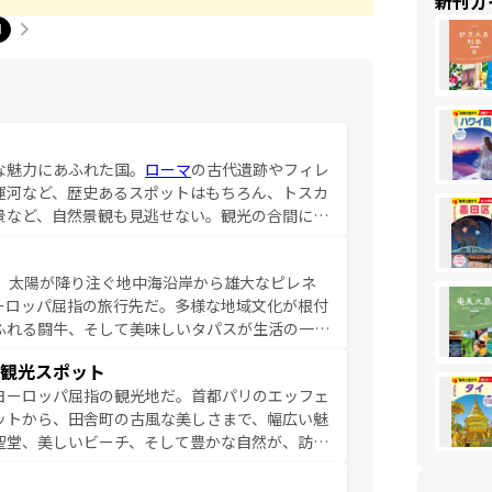
新刊ガ
1
な魅力にあふれた国。
ローマ
の古代遺跡やフィレ
運河など、歴史あるスポットはもちろん、トスカ
景など、自然景観も見逃せない。観光の合間に
ア料理を堪能することもできる。朝目覚めてから
るイタリアで、忘れられない旅をしてみよう！
、太陽が降り注ぐ地中海沿岸から雄大なピレネ
を参照してほしい。
ーロッパ屈指の旅行先だ。多様な地域文化が根付
ふれる闘牛、そして美味しいタパスが生活の一部
雰囲気や、バルセロナのアートに溢れた街角か
観光スポット
市、穏やかなビーチリゾートまで多彩な表情を見
ヨーロッパ屈指の観光地だ。首都パリのエッフェ
はその個性で訪れる人を魅了する。 なお、
ットから、田舎町の古風な美しさまで、幅広い魅
してほしい。
聖堂、美しいビーチ、そして豊かな自然が、訪れ
食の国としても知られ、フランス料理はユネスコ
ンの発祥地であるランス、プロヴァンスの香り高