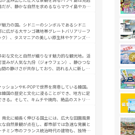
山が生み出した壮大な景観を誇るハワイ島は見逃
リップや列車の旅も、アメリカならではの贅沢な
島だが、静かな自然を求めるならマウイ島やカウ
報は
コンテンツ一覧
を参照してほしい。
く海をはじめ、豊かな文化や歴史が息づいてい
なしの心で訪れる人々を迎えてくれるハワイの
が魅力の国。シドニーのシンボルであるシドニ
ミュージック、伝統的なフラダンスなど、すべて
部に広がる大サンゴ礁地帯グレートバリアリーフ
新しい発見と感動が待っているハワイを、存分に
ック）、タスマニアの美しい原生林やケアンズの
コンテンツ一覧
を参照してほしい。
カフェやワイン、オージービーフなどの食文化も
ティビティも充実しており、サーフィンやダイビ
多彩な文化と自然が織りなす魅力的な観光地。活
たまらない。オーストラリアの多彩な魅力を存分
町並みが人気な九份（ジォウフェン）、静ひつな
ストラリア情報は
コンテンツ一覧
を参照してほしい。
山間の静けさが共存しており、訪れる人に新しい
い台湾の食文化も魅力で、夜市などの屋台グルメ
判のスイーツなど、バラエティ豊かな料理が味わ
ッションやK-POPで世界を席巻している韓国。
覧
を参照してほしい。
は韓国の歴史と文化に浸ることができ、地方に足
できる。そして、キムチや焼肉、絶品のストリー
いる。夜には、韓国ならではのナイトライフも堪
れながら、韓国の多彩な魅力を心ゆくまで味わっ
。南北に細長く伸びる国土には、広大な田園風景
テンツ一覧
を参照してほしい。
大な自然景観が点在し、都市部では急速な発展と
ーチミン市のフランス統治時代の建物も、独特の