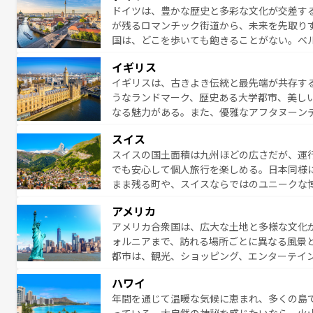
ドイツは、豊かな歴史と多彩な文化が交差す
いラベンダー畑など、多彩な楽しみ方が可能
が残るロマンチック街道から、未来を先取り
り、どの街角にも豊かな歴史と文化が息づい
国は、どこを歩いても飽きることがない。ベ
絶景、そしてライン川沿いのワイン畑といっ
一覧
を参照してほしい。
イギリス
ら地元の人と過ごす楽しい時間は、お酒好きな人にはぜ
イギリスは、古きよき伝統と最先端が共存す
イツ情報は
コンテンツ一覧
を参照してほしい
うなランドマーク、歴史ある大学都市、美し
なる魅力がある。また、優雅なアフタヌーン
ッカー観戦など、本場だからこそできる体験も
スイス
お、新着のイギリス情報は
コンテンツ一覧
を
スイスの国土面積は九州ほどの広さだが、運
でも安心して個人旅行を楽しめる。日本同様
まま残る町や、スイスならではのユニークな
満喫することができる。国民の所得が高いた
アメリカ
ービスもあり、うまく活用すれば市内交通費無料で
アメリカ合衆国は、広大な土地と多様な文化
のスイス情報は
コンテンツ一覧
を参照してほ
ォルニアまで、訪れる場所ごとに異なる風景
都市は、観光、ショッピング、エンターテイ
アメリカ西部には大自然が広がり、グランド
ハワイ
絶景が堪能できる。さらに、南部のニューオ
年間を通じて温暖な気候に恵まれ、多くの島
が魅力。旅行者はアメリカの各地域で異なる