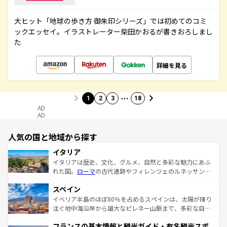
大ヒット「地球の歩き方 御朱印シリーズ」では初めてのコミ
ックエッセイ。イラストレーター柴田かおるが書きおろしまし
た
詳細を見る
…
1
2
3
18
AD
AD
人気の国と地域から探す
イタリア
イタリアは歴史、文化、グルメ、自然と多彩な魅力にあふ
れた国。
ローマ
の古代遺跡やフィレンツェのルネッサンス
美術、ヴェネツィアの運河など、歴史あるスポットはもち
スペイン
ろん、トスカーナの美しい田園風景やアマルフィ海岸の絶
景など、自然景観も見逃せない。観光の合間には、本場の
イベリア半島のほぼ80％を占めるスペインは、太陽が降り
ピザやパスタなど、絶品のイタリア料理を堪能することも
注ぐ地中海沿岸から雄大なピレネー山脈まで、多彩な自然
できる。朝目覚めてから夜眠るまで、すべての瞬間を楽し
と文化が詰まったヨーロッパ屈指の旅行先だ。多様な地域
フランスの基本情報と観光ガイド・有名観光スポ
ませてくれるイタリアで、忘れられない旅をしてみよう！
文化が根付くこの国では、情熱的なフラメンコ、熱気あふ