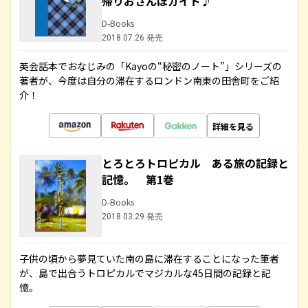
帰りおさんぽガイド♪
D-Books
2018.07.26 発売
英会話本でおなじみの「Kayoの“秘密のノート”」シリーズの
著者が、今度は自分の滞在するロンドン南東の田舎町をご紹
介！
詳細を見る
とろとろトロピカル ある旅の記録と
記憶。 第1巻
D-Books
2018.03.29 発売
子供の頃から夢見ていた南の島に滞在することになった筆者
が、島で出合うトロピカルでマジカルな45日間の記録と記
憶。