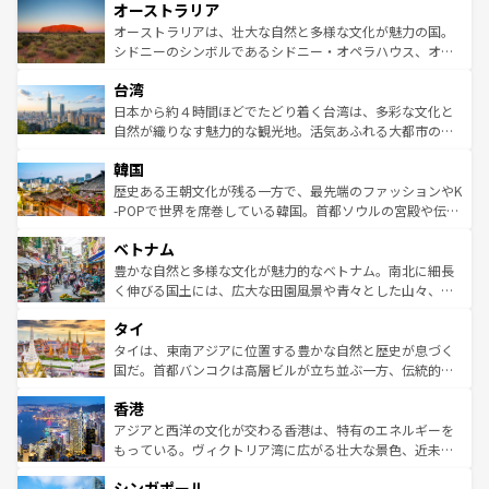
オーストラリア
部のニューオーリンズでは、音楽と美食が融合した独特の
ワイ島は見逃せない。また、定番の観光地といえばオアフ
文化が魅力。旅行者はアメリカの各地域で異なる魅力を楽
島だが、静かな自然を求めるならマウイ島やカウアイ島が
オーストラリアは、壮大な自然と多様な文化が魅力の国。
しみながら、その多様性と豊かな歴史を感じることができ
おすすめ。エメラルドグリーンに輝く海をはじめ、豊かな
シドニーのシンボルであるシドニー・オペラハウス、オー
るだろう。車でのロードトリップや列車の旅も、アメリカ
文化や歴史が息づいている。「アロハスピリット」と呼ば
ストラリア東海岸北部に広がる大サンゴ礁地帯グレートバ
ならではの贅沢な旅のスタイルだ。 なお、新着のアメリカ
台湾
れるおもてなしの心で訪れる人々を迎えてくれるハワイの
リアリーフや大陸中央部にそびえるウルル（エアーズロッ
情報は
コンテンツ一覧
を参照してほしい。
人々、おいしいローカルフードやハワイアンミュージッ
ク）、タスマニアの美しい原生林やケアンズの熱帯雨林な
日本から約４時間ほどでたどり着く台湾は、多彩な文化と
ク、伝統的なフラダンスなど、すべてがハワイの魅力を彩
ど、見どころがたくさん。また、カフェやワイン、オージ
自然が織りなす魅力的な観光地。活気あふれる大都市の台
っている。訪れるたびに新しい発見と感動が待っているハ
ービーフなどの食文化も豊かで、美味しいものであふれて
北やノスタルジックな町並みが人気な九份（ジォウフェ
ワイを、存分に味わってほしい。 なお、新着のハワイ情報
韓国
いる。アクティビティも充実しており、サーフィンやダイ
ン）、静ひつな山岳地帯である台湾東部など、都市の喧騒
は
コンテンツ一覧
を参照してほしい。
ビング、ハイキングなど、アウトドア好きにはたまらな
と山間の静けさが共存しており、訪れる人に新しい発見と
歴史ある王朝文化が残る一方で、最先端のファッションやK
い。オーストラリアの多彩な魅力を存分に味わいつくそ
驚きをもたらしてくれる。また、奥深い台湾の食文化も魅
-POPで世界を席巻している韓国。首都ソウルの宮殿や伝統
う。 なお、新着のオーストラリア情報は
コンテンツ一覧
を
力で、夜市などの屋台グルメから高級料理、ヘルシーで美
家屋が並ぶエリアでは韓国の歴史と文化に浸ることがで
参照してほしい。
ベトナム
容にもいいと評判のスイーツなど、バラエティ豊かな料理
き、地方に足を延ばせば四季折々の自然美を楽しむことが
が味わえる。 なお、新着の台湾情報は
コンテンツ一覧
を参
できる。そして、キムチや焼肉、絶品のストリートフード
豊かな自然と多様な文化が魅力的なベトナム。南北に細長
照してほしい。
まで、さまざまな韓国料理が待っている。夜には、韓国な
く伸びる国土には、広大な田園風景や青々とした山々、世
らではのナイトライフも堪能できる。あたたかいホスピタ
界遺産に登録された壮大な自然景観が点在し、都市部では
タイ
リティに包まれながら、韓国の多彩な魅力を心ゆくまで味
急速な発展と共に伝統が息づく。ハノイの古い町並みやホ
わってみてほしい。 なお、新着の韓国情報は
コンテンツ一
ーチミン市のフランス統治時代の建物も、独特の雰囲気を
タイは、東南アジアに位置する豊かな自然と歴史が息づく
覧
を参照してほしい。
醸し出している。また、バラエティの豊かさとおいしさで
国だ。首都バンコクは高層ビルが立ち並ぶ一方、伝統的な
世界中の食通を魅了してやまないベトナム料理も魅力のひ
寺院や市場がいたるところに点在し、古きよき文化と現代
香港
とつ。フォーやバインミー、ベトナムコーヒーなどは、ぜ
の活気が交差している。北部ではチェンマイなどの山岳地
ひ現地で味わいたい。どの地域を訪れてもあたたかい人々
帯で自然と触れ合い、南部ではプーケットやクラビの美し
アジアと西洋の文化が交わる香港は、特有のエネルギーを
が旅行者を迎えてくれるので、きっと忘れられない旅にな
いビーチでリゾート気分を楽しむことができる。タイ料理
もっている。ヴィクトリア湾に広がる壮大な景色、近未来
るはずだ。 なお、新着のベトナム情報は
コンテンツ一覧
を
は世界的に有名で、屋台から高級レストランまで味覚を刺
的なアートスポット、そして歴史と現代が融合した町並
参照してほしい。
シンガポール
激する。気候は一年中温暖で、どの季節にも異なる楽しみ
み、どこを訪れても感動するはず。観光スポットが密集し