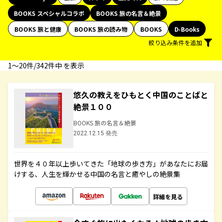
BOOKS スペシャルコラボ
BOOKS 旅の名言＆絶景
BOOKS 旅と健康
BOOKS 旅の読み物
BOOKS
D-Books
絞り込み条件を追加
1〜20件/342件中 を表示
悠久の教えをひもとく中国のことばと
絶景１００
BOOKS 旅の名言＆絶景
2022.12.15 発売
世界を４０年以上歩いてきた「地球の歩き方」があなたにお届
けする、人生を輝かせる中国の名言と癒やしの絶景集
詳細を見る