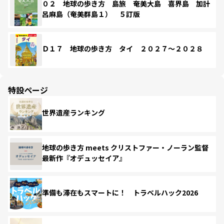
０２ 地球の歩き方 島旅 奄美大島 喜界島 加計
呂麻島（奄美群島１） ５訂版
Ｄ１７ 地球の歩き方 タイ ２０２７～２０２８
特設ページ
世界遺産ランキング
地球の歩き方 meets クリストファー・ノーラン監督
最新作『オデュッセイア』
準備も滞在もスマートに！ トラベルハック2026