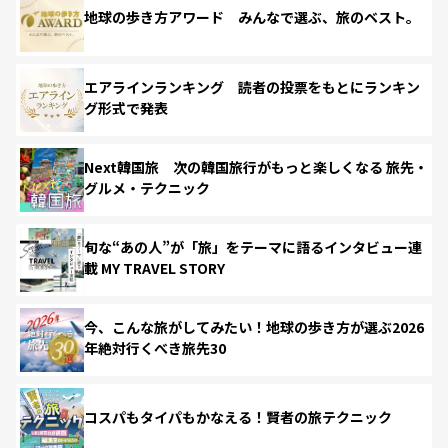
地球の歩き方アワード みんなで選ぶ、旅のベスト。
エアラインランキング 読者の投票をもとにランキン
グ形式で発表
Next韓国旅 次の韓国旅行がもっと楽しくなる 旅先・
グルメ・テクニック
旬な“あの人”が「旅」をテーマに語るインタビュー連
載 MY TRAVEL STORY
今、こんな旅がしてみたい！地球の歩き方が選ぶ2026
年絶対行くべき旅先30
コスパもタイパもかなえる！賢者の旅テクニック