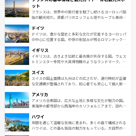
なお、新着のイタリア情報は
コンテンツ一覧
を参照してほ
れる闘牛、そして美味しいタパスが生活の一部となってい
ット
しい。
る。首都マドリードの洗練された雰囲気や、バルセロナの
フランスは、世界中の旅行者を魅了し続けるヨーロッパ屈
アートに溢れた街角から、地方では古代ローマ遺跡や中世
指の観光地だ。首都パリのエッフェル塔やルーブル美術館
の城塞都市、穏やかなビーチリゾートまで多彩な表情を見
といった象徴的なスポットから、田舎町の古風な美しさま
せる。地方によって風土や気候が異なるスペインはその個
ドイツ
で、幅広い魅力が詰まっている。華麗な宮殿、歴史的な大
性で訪れる人を魅了する。 なお、新着のスペイン情報は
コ
聖堂、美しいビーチ、そして豊かな自然が、訪れる者を心
ドイツは、豊かな歴史と多彩な文化が交差するヨーロッパ
ンテンツ一覧
を参照してほしい。
から魅了する。また、フランスは美食の国としても知ら
の中心に位置する国。中世の街並みが残るロマンチック街
れ、フランス料理はユネスコ無形文化遺産にも登録されて
道から、未来を先取りするようなモダンな都市まで多様な
イギリス
いる。シャンパンの発祥地であるランス、プロヴァンスの
顔を持つこの国は、どこを歩いても飽きることがない。ベ
香り高いラベンダー畑など、多彩な楽しみ方が可能だ。さ
ルリンの文化的活気、バイエルン州のアルプスの絶景、そ
イギリスは、古きよき伝統と最先端が共存する国。ウェス
らに、パリ以外の地域にも魅力が溢れており、どの街角に
してライン川沿いのワイン畑といった風景は必見。ビール
トミンスター寺院や大英博物館のようなランドマーク、歴
も豊かな歴史と文化が息づいている。パリ以外の個性あふ
とソーセージを味わいながら地元の人と過ごす楽しい時間
史ある大学都市、美しい丘陵地帯や牧歌的な風景など、エ
れる地方に足を運ぶとそれぞれで全く異なる文化を体験で
スイス
は、お酒好きな人にはぜひ体験してほしい。 なお、新着の
リアごとに異なる魅力がある。また、優雅なアフタヌーン
きるだろう。 なお、新着のフランス情報は
コンテンツ一覧
ドイツ情報は
コンテンツ一覧
を参照してほしい。
ティー、ビール好きにはたまらない英国パブ、サッカー観
スイスの国土面積は九州ほどの広さだが、運行時刻が正確
を参照してほしい。
戦など、本場だからこそできる体験も豊富。イギリスを旅
な交通網が整備されており、初心者でも安心して個人旅行
して楽しみつくそう。 なお、新着のイギリス情報は
コンテ
を楽しめる。日本同様に時刻表どおりの旅が可能だ。中世
アメリカ
ンツ一覧
を参照してほしい。
の建物がそのまま残る町や、スイスならではのユニークな
博物館もあり、アルプス観光だけでなく町歩きも満喫する
アメリカ合衆国は、広大な土地と多様な文化が魅力の国。
ことができる。国民の所得が高いため物価も高いが、旅行
東海岸の都市部から西海岸のカリフォルニアまで、訪れる
者向けの交通パス提供のサービスもあり、うまく活用すれ
場所ごとに異なる風景と体験が待っている。ニューヨーク
ハワイ
ば市内交通費無料で観光を楽しむこともできる。 なお、新
のような巨大都市は、観光、ショッピング、エンターテイ
着のスイス情報は
コンテンツ一覧
を参照してほしい。
ンメントが詰まった刺激的なスポットだ。一方、アメリカ
年間を通じて温暖な気候に恵まれ、多くの島で構成される
西部には大自然が広がり、グランドキャニオンやイエロー
ハワイは、どの島も独自の魅力をもっている。大自然の神
ストーン国立公園といった絶景が堪能できる。さらに、南
秘を感じたいなら、火山が生み出した壮大な景観を誇るハ