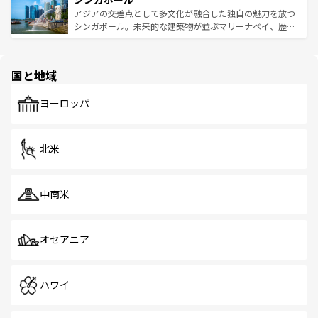
が待っている。親しみやすいタイの人々、仏教を中心とし
ており、効率よく見どころを回れるのも魅力。息をのむよ
アジアの交差点として多文化が融合した独自の魅力を放つ
た文化、そして多様な観光資源が、訪れる旅人を魅了し続
うな絶景から文化的な体験まで、香港を存分に楽しみ尽く
シンガポール。未来的な建築物が並ぶマリーナベイ、歴史
ける。 なお、新着のタイ情報は
コンテンツ一覧
を参照して
そう。 なお、新着の香港情報は
コンテンツ一覧
を参照して
と伝統を感じられるエスニックタウン、多数の緑豊かな公
ほしい。
ほしい。
園や自然保護区など、自然が調和した近代的な景観と文化
の多様性あふれるカラフルな町は、どこを歩いても新しい
国と地域
発見がある。さらに、治安のよさや充実した公共交通機関
も、旅行者にとっては魅力的なポイント。グルメも豊富
で、ホーカーズは地元の風情を楽しめる外せないスポット
ヨーロッパ
だ。訪れる人を飽きさせないシンガポールで、多様な魅力
を体感しよう。 なお、新着のシンガポール情報は
コンテン
ツ一覧
を参照してほしい。
北米
中南米
オセアニア
ハワイ