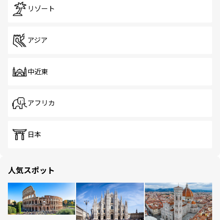
リゾート
アジア
中近東
アフリカ
日本
人気スポット