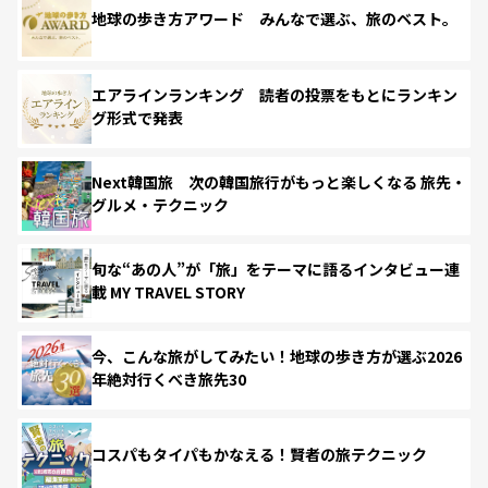
地球の歩き方アワード みんなで選ぶ、旅のベスト。
エアラインランキング 読者の投票をもとにランキン
グ形式で発表
Next韓国旅 次の韓国旅行がもっと楽しくなる 旅先・
グルメ・テクニック
旬な“あの人”が「旅」をテーマに語るインタビュー連
載 MY TRAVEL STORY
今、こんな旅がしてみたい！地球の歩き方が選ぶ2026
年絶対行くべき旅先30
コスパもタイパもかなえる！賢者の旅テクニック