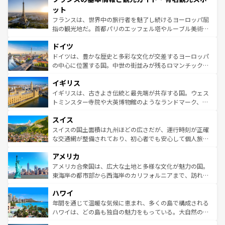
なお、新着のイタリア情報は
コンテンツ一覧
を参照してほ
れる闘牛、そして美味しいタパスが生活の一部となってい
ット
しい。
る。首都マドリードの洗練された雰囲気や、バルセロナの
フランスは、世界中の旅行者を魅了し続けるヨーロッパ屈
アートに溢れた街角から、地方では古代ローマ遺跡や中世
指の観光地だ。首都パリのエッフェル塔やルーブル美術館
の城塞都市、穏やかなビーチリゾートまで多彩な表情を見
といった象徴的なスポットから、田舎町の古風な美しさま
せる。地方によって風土や気候が異なるスペインはその個
ドイツ
で、幅広い魅力が詰まっている。華麗な宮殿、歴史的な大
性で訪れる人を魅了する。 なお、新着のスペイン情報は
コ
聖堂、美しいビーチ、そして豊かな自然が、訪れる者を心
ドイツは、豊かな歴史と多彩な文化が交差するヨーロッパ
ンテンツ一覧
を参照してほしい。
から魅了する。また、フランスは美食の国としても知ら
の中心に位置する国。中世の街並みが残るロマンチック街
れ、フランス料理はユネスコ無形文化遺産にも登録されて
道から、未来を先取りするようなモダンな都市まで多様な
イギリス
いる。シャンパンの発祥地であるランス、プロヴァンスの
顔を持つこの国は、どこを歩いても飽きることがない。ベ
香り高いラベンダー畑など、多彩な楽しみ方が可能だ。さ
ルリンの文化的活気、バイエルン州のアルプスの絶景、そ
イギリスは、古きよき伝統と最先端が共存する国。ウェス
らに、パリ以外の地域にも魅力が溢れており、どの街角に
してライン川沿いのワイン畑といった風景は必見。ビール
トミンスター寺院や大英博物館のようなランドマーク、歴
も豊かな歴史と文化が息づいている。パリ以外の個性あふ
とソーセージを味わいながら地元の人と過ごす楽しい時間
史ある大学都市、美しい丘陵地帯や牧歌的な風景など、エ
れる地方に足を運ぶとそれぞれで全く異なる文化を体験で
スイス
は、お酒好きな人にはぜひ体験してほしい。 なお、新着の
リアごとに異なる魅力がある。また、優雅なアフタヌーン
きるだろう。 なお、新着のフランス情報は
コンテンツ一覧
ドイツ情報は
コンテンツ一覧
を参照してほしい。
ティー、ビール好きにはたまらない英国パブ、サッカー観
スイスの国土面積は九州ほどの広さだが、運行時刻が正確
を参照してほしい。
戦など、本場だからこそできる体験も豊富。イギリスを旅
な交通網が整備されており、初心者でも安心して個人旅行
して楽しみつくそう。 なお、新着のイギリス情報は
コンテ
を楽しめる。日本同様に時刻表どおりの旅が可能だ。中世
アメリカ
ンツ一覧
を参照してほしい。
の建物がそのまま残る町や、スイスならではのユニークな
博物館もあり、アルプス観光だけでなく町歩きも満喫する
アメリカ合衆国は、広大な土地と多様な文化が魅力の国。
ことができる。国民の所得が高いため物価も高いが、旅行
東海岸の都市部から西海岸のカリフォルニアまで、訪れる
者向けの交通パス提供のサービスもあり、うまく活用すれ
場所ごとに異なる風景と体験が待っている。ニューヨーク
ハワイ
ば市内交通費無料で観光を楽しむこともできる。 なお、新
のような巨大都市は、観光、ショッピング、エンターテイ
着のスイス情報は
コンテンツ一覧
を参照してほしい。
ンメントが詰まった刺激的なスポットだ。一方、アメリカ
年間を通じて温暖な気候に恵まれ、多くの島で構成される
西部には大自然が広がり、グランドキャニオンやイエロー
ハワイは、どの島も独自の魅力をもっている。大自然の神
ストーン国立公園といった絶景が堪能できる。さらに、南
秘を感じたいなら、火山が生み出した壮大な景観を誇るハ