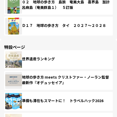
０２ 地球の歩き方 島旅 奄美大島 喜界島 加計
呂麻島（奄美群島１） ５訂版
Ｄ１７ 地球の歩き方 タイ ２０２７～２０２８
特設ページ
世界遺産ランキング
地球の歩き方 meets クリストファー・ノーラン監督
最新作『オデュッセイア』
準備も滞在もスマートに！ トラベルハック2026