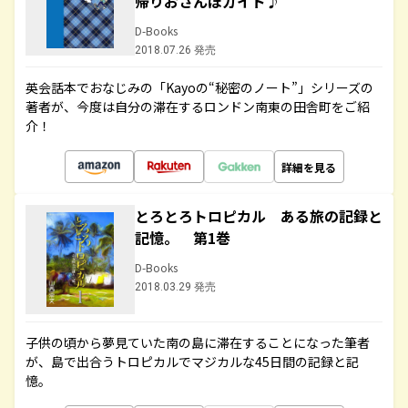
帰りおさんぽガイド♪
D-Books
2018.07.26 発売
英会話本でおなじみの「Kayoの“秘密のノート”」シリーズの
著者が、今度は自分の滞在するロンドン南東の田舎町をご紹
介！
詳細を見る
とろとろトロピカル ある旅の記録と
記憶。 第1巻
D-Books
2018.03.29 発売
子供の頃から夢見ていた南の島に滞在することになった筆者
が、島で出合うトロピカルでマジカルな45日間の記録と記
憶。