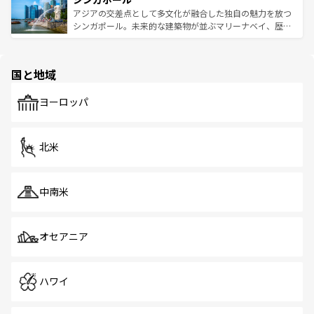
が待っている。親しみやすいタイの人々、仏教を中心とし
ており、効率よく見どころを回れるのも魅力。息をのむよ
アジアの交差点として多文化が融合した独自の魅力を放つ
た文化、そして多様な観光資源が、訪れる旅人を魅了し続
うな絶景から文化的な体験まで、香港を存分に楽しみ尽く
シンガポール。未来的な建築物が並ぶマリーナベイ、歴史
ける。 なお、新着のタイ情報は
コンテンツ一覧
を参照して
そう。 なお、新着の香港情報は
コンテンツ一覧
を参照して
と伝統を感じられるエスニックタウン、多数の緑豊かな公
ほしい。
ほしい。
園や自然保護区など、自然が調和した近代的な景観と文化
の多様性あふれるカラフルな町は、どこを歩いても新しい
国と地域
発見がある。さらに、治安のよさや充実した公共交通機関
も、旅行者にとっては魅力的なポイント。グルメも豊富
で、ホーカーズは地元の風情を楽しめる外せないスポット
ヨーロッパ
だ。訪れる人を飽きさせないシンガポールで、多様な魅力
を体感しよう。 なお、新着のシンガポール情報は
コンテン
ツ一覧
を参照してほしい。
北米
中南米
オセアニア
ハワイ