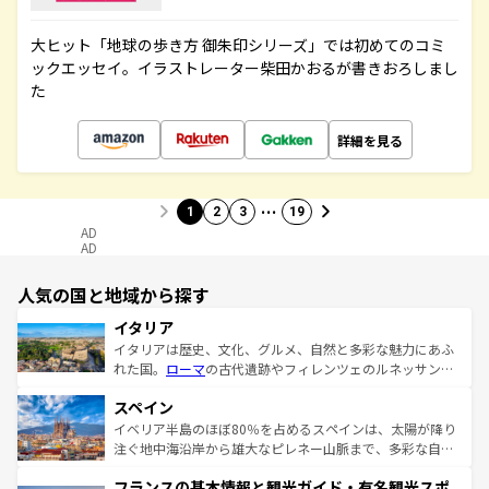
大ヒット「地球の歩き方 御朱印シリーズ」では初めてのコミ
ックエッセイ。イラストレーター柴田かおるが書きおろしまし
た
詳細を見る
…
1
2
3
19
AD
AD
人気の国と地域から探す
イタリア
イタリアは歴史、文化、グルメ、自然と多彩な魅力にあふ
れた国。
ローマ
の古代遺跡やフィレンツェのルネッサンス
美術、ヴェネツィアの運河など、歴史あるスポットはもち
スペイン
ろん、トスカーナの美しい田園風景やアマルフィ海岸の絶
景など、自然景観も見逃せない。観光の合間には、本場の
イベリア半島のほぼ80％を占めるスペインは、太陽が降り
ピザやパスタなど、絶品のイタリア料理を堪能することも
注ぐ地中海沿岸から雄大なピレネー山脈まで、多彩な自然
できる。朝目覚めてから夜眠るまで、すべての瞬間を楽し
と文化が詰まったヨーロッパ屈指の旅行先だ。多様な地域
フランスの基本情報と観光ガイド・有名観光スポ
ませてくれるイタリアで、忘れられない旅をしてみよう！
文化が根付くこの国では、情熱的なフラメンコ、熱気あふ