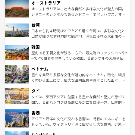
オーストラリア
部のニューオーリンズでは、音楽と美食が融合した独特の
ワイ島は見逃せない。また、定番の観光地といえばオアフ
文化が魅力。旅行者はアメリカの各地域で異なる魅力を楽
島だが、静かな自然を求めるならマウイ島やカウアイ島が
オーストラリアは、壮大な自然と多様な文化が魅力の国。
しみながら、その多様性と豊かな歴史を感じることができ
おすすめ。エメラルドグリーンに輝く海をはじめ、豊かな
シドニーのシンボルであるシドニー・オペラハウス、オー
るだろう。車でのロードトリップや列車の旅も、アメリカ
文化や歴史が息づいている。「アロハスピリット」と呼ば
ストラリア東海岸北部に広がる大サンゴ礁地帯グレートバ
ならではの贅沢な旅のスタイルだ。 なお、新着のアメリカ
台湾
れるおもてなしの心で訪れる人々を迎えてくれるハワイの
リアリーフや大陸中央部にそびえるウルル（エアーズロッ
情報は
コンテンツ一覧
を参照してほしい。
人々、おいしいローカルフードやハワイアンミュージッ
ク）、タスマニアの美しい原生林やケアンズの熱帯雨林な
日本から約４時間ほどでたどり着く台湾は、多彩な文化と
ク、伝統的なフラダンスなど、すべてがハワイの魅力を彩
ど、見どころがたくさん。また、カフェやワイン、オージ
自然が織りなす魅力的な観光地。活気あふれる大都市の台
っている。訪れるたびに新しい発見と感動が待っているハ
ービーフなどの食文化も豊かで、美味しいものであふれて
北やノスタルジックな町並みが人気な九份（ジォウフェ
ワイを、存分に味わってほしい。 なお、新着のハワイ情報
韓国
いる。アクティビティも充実しており、サーフィンやダイ
ン）、静ひつな山岳地帯である台湾東部など、都市の喧騒
は
コンテンツ一覧
を参照してほしい。
ビング、ハイキングなど、アウトドア好きにはたまらな
と山間の静けさが共存しており、訪れる人に新しい発見と
歴史ある王朝文化が残る一方で、最先端のファッションやK
い。オーストラリアの多彩な魅力を存分に味わいつくそ
驚きをもたらしてくれる。また、奥深い台湾の食文化も魅
-POPで世界を席巻している韓国。首都ソウルの宮殿や伝統
う。 なお、新着のオーストラリア情報は
コンテンツ一覧
を
力で、夜市などの屋台グルメから高級料理、ヘルシーで美
家屋が並ぶエリアでは韓国の歴史と文化に浸ることがで
参照してほしい。
ベトナム
容にもいいと評判のスイーツなど、バラエティ豊かな料理
き、地方に足を延ばせば四季折々の自然美を楽しむことが
が味わえる。 なお、新着の台湾情報は
コンテンツ一覧
を参
できる。そして、キムチや焼肉、絶品のストリートフード
豊かな自然と多様な文化が魅力的なベトナム。南北に細長
照してほしい。
まで、さまざまな韓国料理が待っている。夜には、韓国な
く伸びる国土には、広大な田園風景や青々とした山々、世
らではのナイトライフも堪能できる。あたたかいホスピタ
界遺産に登録された壮大な自然景観が点在し、都市部では
タイ
リティに包まれながら、韓国の多彩な魅力を心ゆくまで味
急速な発展と共に伝統が息づく。ハノイの古い町並みやホ
わってみてほしい。 なお、新着の韓国情報は
コンテンツ一
ーチミン市のフランス統治時代の建物も、独特の雰囲気を
タイは、東南アジアに位置する豊かな自然と歴史が息づく
覧
を参照してほしい。
醸し出している。また、バラエティの豊かさとおいしさで
国だ。首都バンコクは高層ビルが立ち並ぶ一方、伝統的な
世界中の食通を魅了してやまないベトナム料理も魅力のひ
寺院や市場がいたるところに点在し、古きよき文化と現代
香港
とつ。フォーやバインミー、ベトナムコーヒーなどは、ぜ
の活気が交差している。北部ではチェンマイなどの山岳地
ひ現地で味わいたい。どの地域を訪れてもあたたかい人々
帯で自然と触れ合い、南部ではプーケットやクラビの美し
アジアと西洋の文化が交わる香港は、特有のエネルギーを
が旅行者を迎えてくれるので、きっと忘れられない旅にな
いビーチでリゾート気分を楽しむことができる。タイ料理
もっている。ヴィクトリア湾に広がる壮大な景色、近未来
るはずだ。 なお、新着のベトナム情報は
コンテンツ一覧
を
は世界的に有名で、屋台から高級レストランまで味覚を刺
的なアートスポット、そして歴史と現代が融合した町並
参照してほしい。
シンガポール
激する。気候は一年中温暖で、どの季節にも異なる楽しみ
み、どこを訪れても感動するはず。観光スポットが密集し