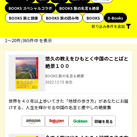
BOOKS スペシャルコラボ
BOOKS 旅の名言＆絶景
BOOKS 旅と健康
BOOKS 旅の読み物
BOOKS
D-Books
絞り込み条件を追加
1〜20件/365件中 を表示
悠久の教えをひもとく中国のことばと
絶景１００
BOOKS 旅の名言＆絶景
2022.12.15 発売
世界を４０年以上歩いてきた「地球の歩き方」があなたにお届
けする、人生を輝かせる中国の名言と癒やしの絶景集
詳細を見る