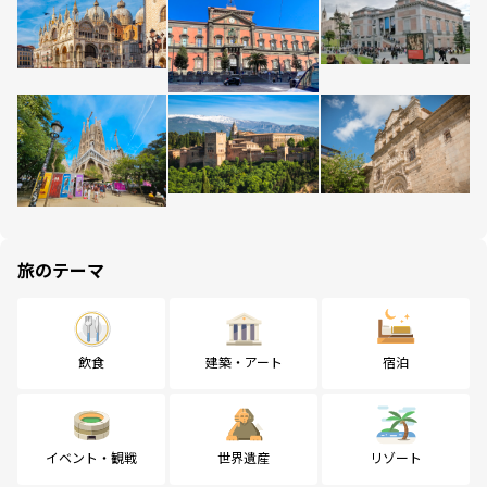
旅のテーマ
飲食
建築・アート
宿泊
イベント・観戦
世界遺産
リゾート