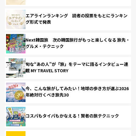
エアラインランキング 読者の投票をもとにランキン
グ形式で発表
Next韓国旅 次の韓国旅行がもっと楽しくなる 旅先・
グルメ・テクニック
旬な“あの人”が「旅」をテーマに語るインタビュー連
載 MY TRAVEL STORY
今、こんな旅がしてみたい！地球の歩き方が選ぶ2026
年絶対行くべき旅先30
コスパもタイパもかなえる！賢者の旅テクニック