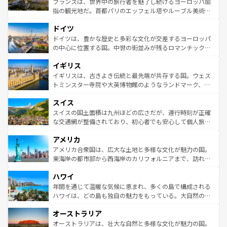
フランスは、世界中の旅行者を魅了し続けるヨーロッパ屈
アートに溢れた街角から、地方では古代ローマ遺跡や中世
指の観光地だ。首都パリのエッフェル塔やルーブル美術館
の城塞都市、穏やかなビーチリゾートまで多彩な表情を見
といった象徴的なスポットから、田舎町の古風な美しさま
せる。地方によって風土や気候が異なるスペインはその個
ドイツ
で、幅広い魅力が詰まっている。華麗な宮殿、歴史的な大
性で訪れる人を魅了する。 なお、新着のスペイン情報は
コ
聖堂、美しいビーチ、そして豊かな自然が、訪れる者を心
ドイツは、豊かな歴史と多彩な文化が交差するヨーロッパ
ンテンツ一覧
を参照してほしい。
から魅了する。また、フランスは美食の国としても知ら
の中心に位置する国。中世の街並みが残るロマンチック街
れ、フランス料理はユネスコ無形文化遺産にも登録されて
道から、未来を先取りするようなモダンな都市まで多様な
イギリス
いる。シャンパンの発祥地であるランス、プロヴァンスの
顔を持つこの国は、どこを歩いても飽きることがない。ベ
香り高いラベンダー畑など、多彩な楽しみ方が可能だ。さ
ルリンの文化的活気、バイエルン州のアルプスの絶景、そ
イギリスは、古きよき伝統と最先端が共存する国。ウェス
らに、パリ以外の地域にも魅力が溢れており、どの街角に
してライン川沿いのワイン畑といった風景は必見。ビール
トミンスター寺院や大英博物館のようなランドマーク、歴
も豊かな歴史と文化が息づいている。パリ以外の個性あふ
とソーセージを味わいながら地元の人と過ごす楽しい時間
史ある大学都市、美しい丘陵地帯や牧歌的な風景など、エ
れる地方に足を運ぶとそれぞれで全く異なる文化を体験で
スイス
は、お酒好きな人にはぜひ体験してほしい。 なお、新着の
リアごとに異なる魅力がある。また、優雅なアフタヌーン
きるだろう。 なお、新着のフランス情報は
コンテンツ一覧
ドイツ情報は
コンテンツ一覧
を参照してほしい。
ティー、ビール好きにはたまらない英国パブ、サッカー観
スイスの国土面積は九州ほどの広さだが、運行時刻が正確
を参照してほしい。
戦など、本場だからこそできる体験も豊富。イギリスを旅
な交通網が整備されており、初心者でも安心して個人旅行
して楽しみつくそう。 なお、新着のイギリス情報は
コンテ
を楽しめる。日本同様に時刻表どおりの旅が可能だ。中世
アメリカ
ンツ一覧
を参照してほしい。
の建物がそのまま残る町や、スイスならではのユニークな
博物館もあり、アルプス観光だけでなく町歩きも満喫する
アメリカ合衆国は、広大な土地と多様な文化が魅力の国。
ことができる。国民の所得が高いため物価も高いが、旅行
東海岸の都市部から西海岸のカリフォルニアまで、訪れる
者向けの交通パス提供のサービスもあり、うまく活用すれ
場所ごとに異なる風景と体験が待っている。ニューヨーク
ハワイ
ば市内交通費無料で観光を楽しむこともできる。 なお、新
のような巨大都市は、観光、ショッピング、エンターテイ
着のスイス情報は
コンテンツ一覧
を参照してほしい。
ンメントが詰まった刺激的なスポットだ。一方、アメリカ
年間を通じて温暖な気候に恵まれ、多くの島で構成される
西部には大自然が広がり、グランドキャニオンやイエロー
ハワイは、どの島も独自の魅力をもっている。大自然の神
ストーン国立公園といった絶景が堪能できる。さらに、南
秘を感じたいなら、火山が生み出した壮大な景観を誇るハ
オーストラリア
部のニューオーリンズでは、音楽と美食が融合した独特の
ワイ島は見逃せない。また、定番の観光地といえばオアフ
文化が魅力。旅行者はアメリカの各地域で異なる魅力を楽
島だが、静かな自然を求めるならマウイ島やカウアイ島が
オーストラリアは、壮大な自然と多様な文化が魅力の国。