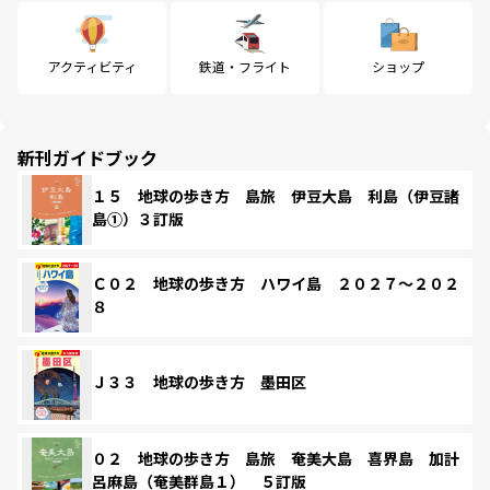
アクティビティ
鉄道・フライト
ショップ
新刊ガイドブック
１５ 地球の歩き方 島旅 伊豆大島 利島（伊豆諸
島①）３訂版
Ｃ０２ 地球の歩き方 ハワイ島 ２０２７～２０２
８
Ｊ３３ 地球の歩き方 墨田区
０２ 地球の歩き方 島旅 奄美大島 喜界島 加計
呂麻島（奄美群島１） ５訂版