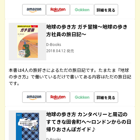
詳細を見る
地球の歩き方 ガチ冒険～地球の歩き
方社員の旅日記～
D-Books
2018.04.12 発売
本書は4人の旅好きによるただの旅日記です。たまたま『地球
の歩き方』で働いているだけで書いてある内容はただの旅日記
です。
詳細を見る
地球の歩き方 カンタベリーと周辺の
すてきな田舎町へ～ロンドンからの日
帰りおさんぽガイド♪
D-Books