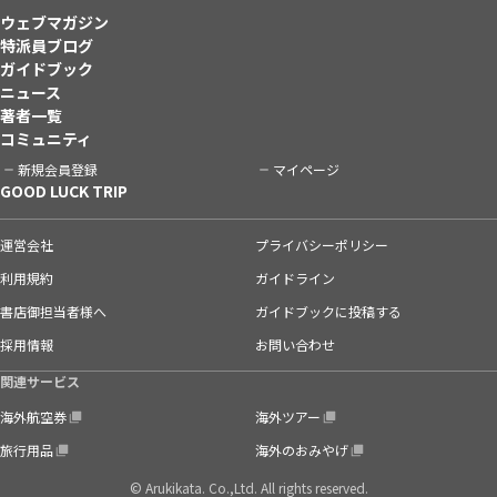
ウェブマガジン
特派員ブログ
ガイドブック
ニュース
著者一覧
コミュニティ
新規会員登録
マイページ
GOOD LUCK TRIP
運営会社
プライバシーポリシー
利用規約
ガイドライン
書店御担当者様へ
ガイドブックに投稿する
採用情報
お問い合わせ
関連サービス
海外航空券
海外ツアー
旅行用品
海外のおみやげ
© Arukikata. Co.,Ltd. All rights reserved.