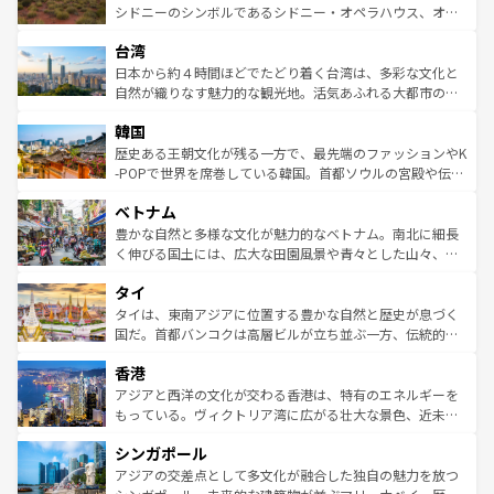
しみながら、その多様性と豊かな歴史を感じることができ
おすすめ。エメラルドグリーンに輝く海をはじめ、豊かな
シドニーのシンボルであるシドニー・オペラハウス、オー
るだろう。車でのロードトリップや列車の旅も、アメリカ
文化や歴史が息づいている。「アロハスピリット」と呼ば
ストラリア東海岸北部に広がる大サンゴ礁地帯グレートバ
ならではの贅沢な旅のスタイルだ。 なお、新着のアメリカ
台湾
れるおもてなしの心で訪れる人々を迎えてくれるハワイの
リアリーフや大陸中央部にそびえるウルル（エアーズロッ
情報は
コンテンツ一覧
を参照してほしい。
人々、おいしいローカルフードやハワイアンミュージッ
ク）、タスマニアの美しい原生林やケアンズの熱帯雨林な
日本から約４時間ほどでたどり着く台湾は、多彩な文化と
ク、伝統的なフラダンスなど、すべてがハワイの魅力を彩
ど、見どころがたくさん。また、カフェやワイン、オージ
自然が織りなす魅力的な観光地。活気あふれる大都市の台
っている。訪れるたびに新しい発見と感動が待っているハ
ービーフなどの食文化も豊かで、美味しいものであふれて
北やノスタルジックな町並みが人気な九份（ジォウフェ
ワイを、存分に味わってほしい。 なお、新着のハワイ情報
韓国
いる。アクティビティも充実しており、サーフィンやダイ
ン）、静ひつな山岳地帯である台湾東部など、都市の喧騒
は
コンテンツ一覧
を参照してほしい。
ビング、ハイキングなど、アウトドア好きにはたまらな
と山間の静けさが共存しており、訪れる人に新しい発見と
歴史ある王朝文化が残る一方で、最先端のファッションやK
い。オーストラリアの多彩な魅力を存分に味わいつくそ
驚きをもたらしてくれる。また、奥深い台湾の食文化も魅
-POPで世界を席巻している韓国。首都ソウルの宮殿や伝統
う。 なお、新着のオーストラリア情報は
コンテンツ一覧
を
力で、夜市などの屋台グルメから高級料理、ヘルシーで美
家屋が並ぶエリアでは韓国の歴史と文化に浸ることがで
参照してほしい。
ベトナム
容にもいいと評判のスイーツなど、バラエティ豊かな料理
き、地方に足を延ばせば四季折々の自然美を楽しむことが
が味わえる。 なお、新着の台湾情報は
コンテンツ一覧
を参
できる。そして、キムチや焼肉、絶品のストリートフード
豊かな自然と多様な文化が魅力的なベトナム。南北に細長
照してほしい。
まで、さまざまな韓国料理が待っている。夜には、韓国な
く伸びる国土には、広大な田園風景や青々とした山々、世
らではのナイトライフも堪能できる。あたたかいホスピタ
界遺産に登録された壮大な自然景観が点在し、都市部では
タイ
リティに包まれながら、韓国の多彩な魅力を心ゆくまで味
急速な発展と共に伝統が息づく。ハノイの古い町並みやホ
わってみてほしい。 なお、新着の韓国情報は
コンテンツ一
ーチミン市のフランス統治時代の建物も、独特の雰囲気を
タイは、東南アジアに位置する豊かな自然と歴史が息づく
覧
を参照してほしい。
醸し出している。また、バラエティの豊かさとおいしさで
国だ。首都バンコクは高層ビルが立ち並ぶ一方、伝統的な
世界中の食通を魅了してやまないベトナム料理も魅力のひ
寺院や市場がいたるところに点在し、古きよき文化と現代
香港
とつ。フォーやバインミー、ベトナムコーヒーなどは、ぜ
の活気が交差している。北部ではチェンマイなどの山岳地
ひ現地で味わいたい。どの地域を訪れてもあたたかい人々
帯で自然と触れ合い、南部ではプーケットやクラビの美し
アジアと西洋の文化が交わる香港は、特有のエネルギーを
が旅行者を迎えてくれるので、きっと忘れられない旅にな
いビーチでリゾート気分を楽しむことができる。タイ料理
もっている。ヴィクトリア湾に広がる壮大な景色、近未来
るはずだ。 なお、新着のベトナム情報は
コンテンツ一覧
を
は世界的に有名で、屋台から高級レストランまで味覚を刺
的なアートスポット、そして歴史と現代が融合した町並
参照してほしい。
シンガポール
激する。気候は一年中温暖で、どの季節にも異なる楽しみ
み、どこを訪れても感動するはず。観光スポットが密集し
が待っている。親しみやすいタイの人々、仏教を中心とし
ており、効率よく見どころを回れるのも魅力。息をのむよ
アジアの交差点として多文化が融合した独自の魅力を放つ
た文化、そして多様な観光資源が、訪れる旅人を魅了し続
うな絶景から文化的な体験まで、香港を存分に楽しみ尽く