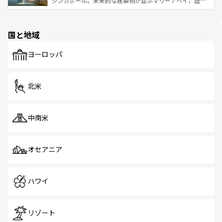
シンガポール。未来的な建築物が並ぶマリーナベイ、歴史
ける。 なお、新着のタイ情報は
コンテンツ一覧
を参照して
そう。 なお、新着の香港情報は
コンテンツ一覧
を参照して
と伝統を感じられるエスニックタウン、多数の緑豊かな公
ほしい。
ほしい。
園や自然保護区など、自然が調和した近代的な景観と文化
の多様性あふれるカラフルな町は、どこを歩いても新しい
国と地域
発見がある。さらに、治安のよさや充実した公共交通機関
も、旅行者にとっては魅力的なポイント。グルメも豊富
で、ホーカーズは地元の風情を楽しめる外せないスポット
ヨーロッパ
だ。訪れる人を飽きさせないシンガポールで、多様な魅力
を体感しよう。 なお、新着のシンガポール情報は
コンテン
ツ一覧
を参照してほしい。
北米
中南米
オセアニア
ハワイ
リゾート