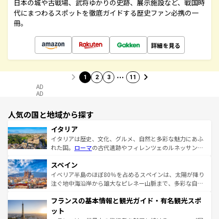
日本の城や古戦場、武将ゆかりの史跡、展示施設など、戦国時
代にまつわるスポットを徹底ガイドする歴史ファン必携の一
冊。
詳細を見る
…
1
2
3
11
AD
AD
人気の国と地域から探す
イタリア
イタリアは歴史、文化、グルメ、自然と多彩な魅力にあふ
れた国。
ローマ
の古代遺跡やフィレンツェのルネッサンス
美術、ヴェネツィアの運河など、歴史あるスポットはもち
スペイン
ろん、トスカーナの美しい田園風景やアマルフィ海岸の絶
景など、自然景観も見逃せない。観光の合間には、本場の
イベリア半島のほぼ80％を占めるスペインは、太陽が降り
ピザやパスタなど、絶品のイタリア料理を堪能することも
注ぐ地中海沿岸から雄大なピレネー山脈まで、多彩な自然
できる。朝目覚めてから夜眠るまで、すべての瞬間を楽し
と文化が詰まったヨーロッパ屈指の旅行先だ。多様な地域
フランスの基本情報と観光ガイド・有名観光スポ
ませてくれるイタリアで、忘れられない旅をしてみよう！
文化が根付くこの国では、情熱的なフラメンコ、熱気あふ
なお、新着のイタリア情報は
コンテンツ一覧
を参照してほ
れる闘牛、そして美味しいタパスが生活の一部となってい
ット
しい。
る。首都マドリードの洗練された雰囲気や、バルセロナの