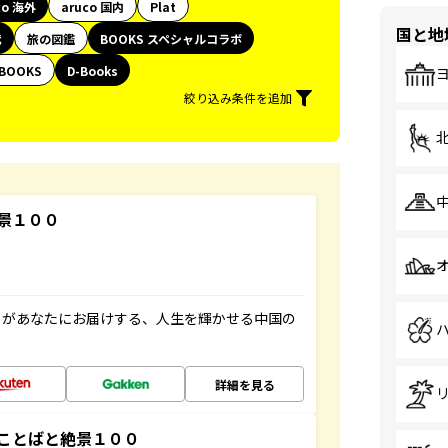
co 海外
aruco 国内
Plat
国と地
代
旅の図鑑
BOOKS スペシャルコラボ
BOOKS
D-Books
絞り込み条件を追加
景１００
」があなたにお届けする、人生を輝かせる中国の
詳細を見る
ことばと絶景１００