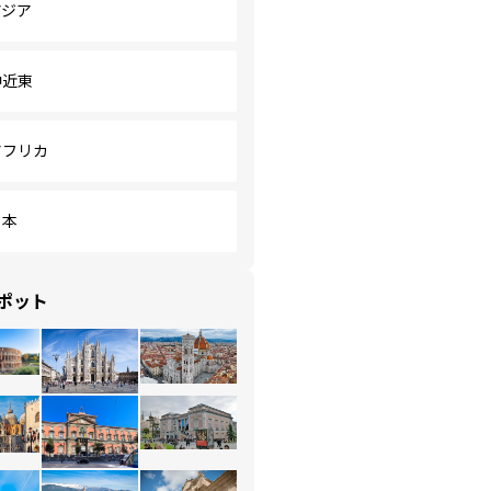
アジア
中近東
アフリカ
日本
ポット