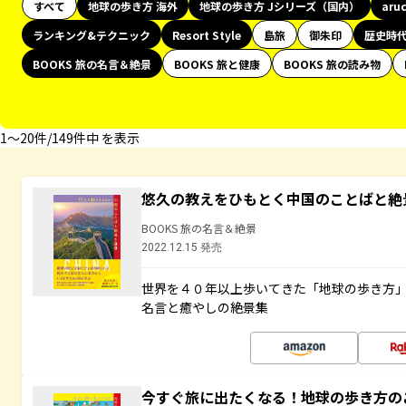
すべて
地球の歩き方 海外
地球の歩き方 Jシリーズ（国内）
aru
ランキング&テクニック
Resort Style
島旅
御朱印
歴史時
BOOKS 旅の名言＆絶景
BOOKS 旅と健康
BOOKS 旅の読み物
1〜20件/149件中 を表示
悠久の教えをひもとく中国のことばと絶
BOOKS 旅の名言＆絶景
2022.12.15 発売
世界を４０年以上歩いてきた「地球の歩き方
名言と癒やしの絶景集
今すぐ旅に出たくなる！地球の歩き方の