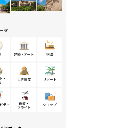
ーマ
食
建築・アート
宿泊
ト・
世界遺産
リゾート
戦
鉄道・
ビティ
ショップ
フライト