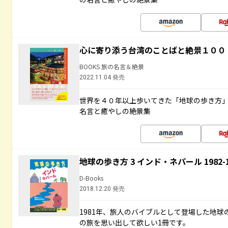
心に寄り添う台湾のことばと絶景１００
BOOKS 旅の名言＆絶景
2022.11.04 発売
世界を４０年以上歩いてきた「地球の歩き方
名言と癒やしの絶景集
地球の歩き方 3 インド・ネパール 1982
D-Books
2018.12.20 発売
1981年、旅人のバイブルとして登場した地
の旅を思い出して欲しい1冊です。