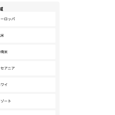
域
ヨーロッパ
北米
中南米
オセアニア
ハワイ
リゾート