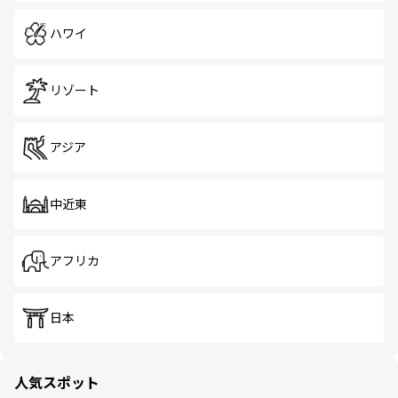
ハワイ
リゾート
アジア
中近東
アフリカ
日本
人気スポット