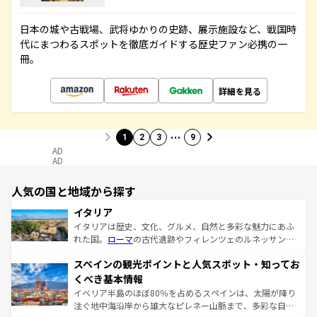
日本の城や古戦場、武将ゆかりの史跡、展示施設など、戦国時
代にまつわるスポットを徹底ガイドする歴史ファン必携の一
冊。
詳細を見る
…
1
2
3
9
AD
AD
人気の国と地域から探す
イタリア
イタリアは歴史、文化、グルメ、自然と多彩な魅力にあふ
れた国。
ローマ
の古代遺跡やフィレンツェのルネッサンス
美術、ヴェネツィアの運河など、歴史あるスポットはもち
スペインの観光ポイントと人気スポット・知ってお
ろん、トスカーナの美しい田園風景やアマルフィ海岸の絶
景など、自然景観も見逃せない。観光の合間には、本場の
くべき基本情報
ピザやパスタなど、絶品のイタリア料理を堪能することも
イベリア半島のほぼ80％を占めるスペインは、太陽が降り
できる。朝目覚めてから夜眠るまで、すべての瞬間を楽し
注ぐ地中海沿岸から雄大なピレネー山脈まで、多彩な自然
ませてくれるイタリアで、忘れられない旅をしてみよう！