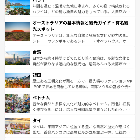
ンメントが詰まった刺激的なスポットだ。一方、アメリカ
年間を通じて温暖な気候に恵まれ、多くの島で構成される
西部には大自然が広がり、グランドキャニオンやイエロー
ハワイは、どの島も独自の魅力をもっている。大自然の神
ストーン国立公園といった絶景が堪能できる。さらに、南
秘を感じたいなら、火山が生み出した壮大な景観を誇るハ
オーストラリアの基本情報と観光ガイド・有名観
部のニューオーリンズでは、音楽と美食が融合した独特の
ワイ島は見逃せない。また、定番の観光地といえばオアフ
文化が魅力。旅行者はアメリカの各地域で異なる魅力を楽
島だが、静かな自然を求めるならマウイ島やカウアイ島が
光スポット
しみながら、その多様性と豊かな歴史を感じることができ
おすすめ。エメラルドグリーンに輝く海をはじめ、豊かな
オーストラリアは、壮大な自然と多様な文化が魅力の国。
るだろう。車でのロードトリップや列車の旅も、アメリカ
文化や歴史が息づいている。「アロハスピリット」と呼ば
シドニーのシンボルであるシドニー・オペラハウス、オー
ならではの贅沢な旅のスタイルだ。 なお、新着のアメリカ
れるおもてなしの心で訪れる人々を迎えてくれるハワイの
ストラリア東海岸北部に広がる大サンゴ礁地帯グレートバ
情報は
コンテンツ一覧
を参照してほしい。
人々、おいしいローカルフードやハワイアンミュージッ
台湾
リアリーフや大陸中央部にそびえるウルル（エアーズロッ
ク、伝統的なフラダンスなど、すべてがハワイの魅力を彩
ク）、タスマニアの美しい原生林やケアンズの熱帯雨林な
日本から約４時間ほどでたどり着く台湾は、多彩な文化と
っている。訪れるたびに新しい発見と感動が待っているハ
ど、見どころがたくさん。また、カフェやワイン、オージ
自然が織りなす魅力的な観光地。活気あふれる大都市の台
ワイを、存分に味わってほしい。 なお、新着のハワイ情報
ービーフなどの食文化も豊かで、美味しいものであふれて
北やノスタルジックな町並みが人気な九份（ジォウフェ
は
コンテンツ一覧
を参照してほしい。
韓国
いる。アクティビティも充実しており、サーフィンやダイ
ン）、静ひつな山岳地帯である台湾東部など、都市の喧騒
ビング、ハイキングなど、アウトドア好きにはたまらな
と山間の静けさが共存しており、訪れる人に新しい発見と
歴史ある王朝文化が残る一方で、最先端のファッションやK
い。オーストラリアの多彩な魅力を存分に味わいつくそ
驚きをもたらしてくれる。また、奥深い台湾の食文化も魅
-POPで世界を席巻している韓国。首都ソウルの宮殿や伝統
う。 なお、新着のオーストラリア情報は
コンテンツ一覧
を
力で、夜市などの屋台グルメから高級料理、ヘルシーで美
家屋が並ぶエリアでは韓国の歴史と文化に浸ることがで
参照してほしい。
ベトナム
容にもいいと評判のスイーツなど、バラエティ豊かな料理
き、地方に足を延ばせば四季折々の自然美を楽しむことが
が味わえる。 なお、新着の台湾情報は
コンテンツ一覧
を参
できる。そして、キムチや焼肉、絶品のストリートフード
豊かな自然と多様な文化が魅力的なベトナム。南北に細長
照してほしい。
まで、さまざまな韓国料理が待っている。夜には、韓国な
く伸びる国土には、広大な田園風景や青々とした山々、世
らではのナイトライフも堪能できる。あたたかいホスピタ
界遺産に登録された壮大な自然景観が点在し、都市部では
タイ
リティに包まれながら、韓国の多彩な魅力を心ゆくまで味
急速な発展と共に伝統が息づく。ハノイの古い町並みやホ
わってみてほしい。 なお、新着の韓国情報は
コンテンツ一
ーチミン市のフランス統治時代の建物も、独特の雰囲気を
タイは、東南アジアに位置する豊かな自然と歴史が息づく
覧
を参照してほしい。
醸し出している。また、バラエティの豊かさとおいしさで
国だ。首都バンコクは高層ビルが立ち並ぶ一方、伝統的な
世界中の食通を魅了してやまないベトナム料理も魅力のひ
寺院や市場がいたるところに点在し、古きよき文化と現代