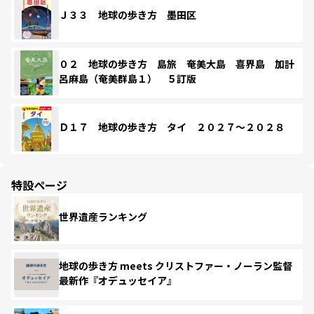
Ｊ３３ 地球の歩き方 墨田区
０２ 地球の歩き方 島旅 奄美大島 喜界島 加計
呂麻島（奄美群島１） ５訂版
Ｄ１７ 地球の歩き方 タイ ２０２７～２０２８
特設ページ
世界遺産ランキング
地球の歩き方 meets クリストファー・ノーラン監督
最新作『オデュッセイア』