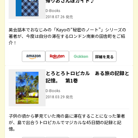
帰りおさんぽガイド♪
D-Books
2018.07.26 発売
英会話本でおなじみの「Kayoの“秘密のノート”」シリーズの
著者が、今度は自分の滞在するロンドン南東の田舎町をご紹
介！
詳細を見る
とろとろトロピカル ある旅の記録と
記憶。 第1巻
D-Books
2018.03.29 発売
子供の頃から夢見ていた南の島に滞在することになった筆者
が、島で出合うトロピカルでマジカルな45日間の記録と記
憶。