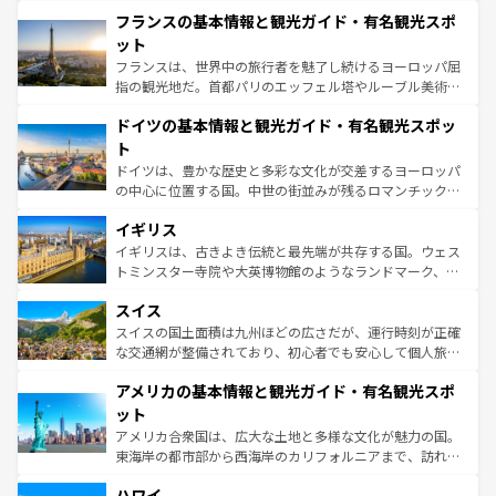
と文化が詰まったヨーロッパ屈指の旅行先だ。多様な地域
なお、新着のイタリア情報は
コンテンツ一覧
を参照してほ
フランスの基本情報と観光ガイド・有名観光スポ
文化が根付くこの国では、情熱的なフラメンコ、熱気あふ
しい。
れる闘牛、そして美味しいタパスが生活の一部となってい
ット
る。首都マドリードの洗練された雰囲気や、バルセロナの
フランスは、世界中の旅行者を魅了し続けるヨーロッパ屈
アートに溢れた街角から、地方では古代ローマ遺跡や中世
指の観光地だ。首都パリのエッフェル塔やルーブル美術館
の城塞都市、穏やかなビーチリゾートまで多彩な表情を見
といった象徴的なスポットから、田舎町の古風な美しさま
せる。地方によって風土や気候が異なるスペインはその個
ドイツの基本情報と観光ガイド・有名観光スポッ
で、幅広い魅力が詰まっている。華麗な宮殿、歴史的な大
性で訪れる人を魅了する。 なお、新着のスペイン情報は
コ
聖堂、美しいビーチ、そして豊かな自然が、訪れる者を心
ト
ンテンツ一覧
を参照してほしい。
から魅了する。また、フランスは美食の国としても知ら
ドイツは、豊かな歴史と多彩な文化が交差するヨーロッパ
れ、フランス料理はユネスコ無形文化遺産にも登録されて
の中心に位置する国。中世の街並みが残るロマンチック街
いる。シャンパンの発祥地であるランス、プロヴァンスの
道から、未来を先取りするようなモダンな都市まで多様な
香り高いラベンダー畑など、多彩な楽しみ方が可能だ。さ
イギリス
顔を持つこの国は、どこを歩いても飽きることがない。ベ
らに、パリ以外の地域にも魅力が溢れており、どの街角に
ルリンの文化的活気、バイエルン州のアルプスの絶景、そ
イギリスは、古きよき伝統と最先端が共存する国。ウェス
も豊かな歴史と文化が息づいている。パリ以外の個性あふ
してライン川沿いのワイン畑といった風景は必見。ビール
トミンスター寺院や大英博物館のようなランドマーク、歴
れる地方に足を運ぶとそれぞれで全く異なる文化を体験で
とソーセージを味わいながら地元の人と過ごす楽しい時間
史ある大学都市、美しい丘陵地帯や牧歌的な風景など、エ
きるだろう。 なお、新着のフランス情報は
コンテンツ一覧
スイス
は、お酒好きな人にはぜひ体験してほしい。 なお、新着の
リアごとに異なる魅力がある。また、優雅なアフタヌーン
を参照してほしい。
ドイツ情報は
コンテンツ一覧
を参照してほしい。
ティー、ビール好きにはたまらない英国パブ、サッカー観
スイスの国土面積は九州ほどの広さだが、運行時刻が正確
戦など、本場だからこそできる体験も豊富。イギリスを旅
な交通網が整備されており、初心者でも安心して個人旅行
して楽しみつくそう。 なお、新着のイギリス情報は
コンテ
を楽しめる。日本同様に時刻表どおりの旅が可能だ。中世
アメリカの基本情報と観光ガイド・有名観光スポ
ンツ一覧
を参照してほしい。
の建物がそのまま残る町や、スイスならではのユニークな
博物館もあり、アルプス観光だけでなく町歩きも満喫する
ット
ことができる。国民の所得が高いため物価も高いが、旅行
アメリカ合衆国は、広大な土地と多様な文化が魅力の国。
者向けの交通パス提供のサービスもあり、うまく活用すれ
東海岸の都市部から西海岸のカリフォルニアまで、訪れる
ば市内交通費無料で観光を楽しむこともできる。 なお、新
場所ごとに異なる風景と体験が待っている。ニューヨーク
着のスイス情報は
コンテンツ一覧
を参照してほしい。
ハワイ
のような巨大都市は、観光、ショッピング、エンターテイ