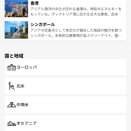
香港
とつ。フォーやバインミー、ベトナムコーヒーなどは、ぜ
の活気が交差している。北部ではチェンマイなどの山岳地
ひ現地で味わいたい。どの地域を訪れてもあたたかい人々
帯で自然と触れ合い、南部ではプーケットやクラビの美し
アジアと西洋の文化が交わる香港は、特有のエネルギーを
が旅行者を迎えてくれるので、きっと忘れられない旅にな
いビーチでリゾート気分を楽しむことができる。タイ料理
もっている。ヴィクトリア湾に広がる壮大な景色、近未来
るはずだ。 なお、新着のベトナム情報は
コンテンツ一覧
を
は世界的に有名で、屋台から高級レストランまで味覚を刺
的なアートスポット、そして歴史と現代が融合した町並
参照してほしい。
シンガポール
激する。気候は一年中温暖で、どの季節にも異なる楽しみ
み、どこを訪れても感動するはず。観光スポットが密集し
が待っている。親しみやすいタイの人々、仏教を中心とし
ており、効率よく見どころを回れるのも魅力。息をのむよ
アジアの交差点として多文化が融合した独自の魅力を放つ
た文化、そして多様な観光資源が、訪れる旅人を魅了し続
うな絶景から文化的な体験まで、香港を存分に楽しみ尽く
シンガポール。未来的な建築物が並ぶマリーナベイ、歴史
ける。 なお、新着のタイ情報は
コンテンツ一覧
を参照して
そう。 なお、新着の香港情報は
コンテンツ一覧
を参照して
と伝統を感じられるエスニックタウン、多数の緑豊かな公
ほしい。
ほしい。
園や自然保護区など、自然が調和した近代的な景観と文化
の多様性あふれるカラフルな町は、どこを歩いても新しい
国と地域
発見がある。さらに、治安のよさや充実した公共交通機関
も、旅行者にとっては魅力的なポイント。グルメも豊富
で、ホーカーズは地元の風情を楽しめる外せないスポット
ヨーロッパ
だ。訪れる人を飽きさせないシンガポールで、多様な魅力
を体感しよう。 なお、新着のシンガポール情報は
コンテン
ツ一覧
を参照してほしい。
北米
中南米
オセアニア