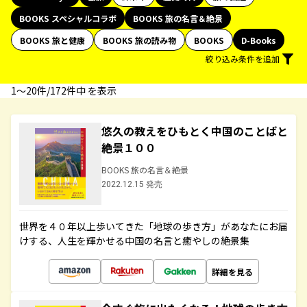
BOOKS スペシャルコラボ
BOOKS 旅の名言＆絶景
BOOKS 旅と健康
BOOKS 旅の読み物
BOOKS
D-Books
絞り込み条件を追加
1〜20件/172件中 を表示
悠久の教えをひもとく中国のことばと
絶景１００
BOOKS 旅の名言＆絶景
2022.12.15 発売
世界を４０年以上歩いてきた「地球の歩き方」があなたにお届
けする、人生を輝かせる中国の名言と癒やしの絶景集
詳細を見る