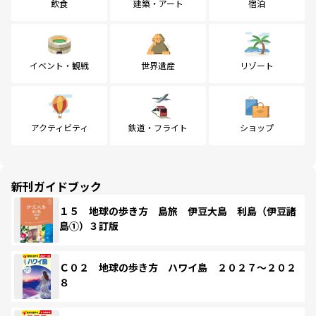
飲食
建築・アート
宿泊
イベント・観戦
世界遺産
リゾート
アクティビティ
鉄道・フライト
ショップ
新刊ガイドブック
１５ 地球の歩き方 島旅 伊豆大島 利島（伊豆諸
島①）３訂版
Ｃ０２ 地球の歩き方 ハワイ島 ２０２７～２０２
８