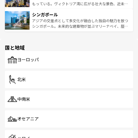
が旅行者を迎えてくれるので、きっと忘れられない旅にな
いビーチでリゾート気分を楽しむことができる。タイ料理
もっている。ヴィクトリア湾に広がる壮大な景色、近未来
るはずだ。 なお、新着のベトナム情報は
コンテンツ一覧
を
は世界的に有名で、屋台から高級レストランまで味覚を刺
的なアートスポット、そして歴史と現代が融合した町並
参照してほしい。
シンガポール
激する。気候は一年中温暖で、どの季節にも異なる楽しみ
み、どこを訪れても感動するはず。観光スポットが密集し
が待っている。親しみやすいタイの人々、仏教を中心とし
ており、効率よく見どころを回れるのも魅力。息をのむよ
アジアの交差点として多文化が融合した独自の魅力を放つ
た文化、そして多様な観光資源が、訪れる旅人を魅了し続
うな絶景から文化的な体験まで、香港を存分に楽しみ尽く
シンガポール。未来的な建築物が並ぶマリーナベイ、歴史
ける。 なお、新着のタイ情報は
コンテンツ一覧
を参照して
そう。 なお、新着の香港情報は
コンテンツ一覧
を参照して
と伝統を感じられるエスニックタウン、多数の緑豊かな公
ほしい。
ほしい。
園や自然保護区など、自然が調和した近代的な景観と文化
の多様性あふれるカラフルな町は、どこを歩いても新しい
国と地域
発見がある。さらに、治安のよさや充実した公共交通機関
も、旅行者にとっては魅力的なポイント。グルメも豊富
で、ホーカーズは地元の風情を楽しめる外せないスポット
ヨーロッパ
だ。訪れる人を飽きさせないシンガポールで、多様な魅力
を体感しよう。 なお、新着のシンガポール情報は
コンテン
ツ一覧
を参照してほしい。
北米
中南米
オセアニア