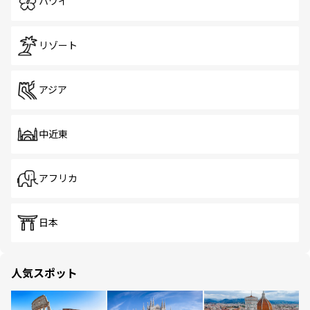
ハワイ
リゾート
アジア
中近東
アフリカ
日本
人気スポット