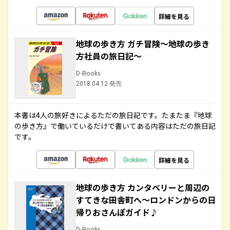
詳細を見る
地球の歩き方 ガチ冒険～地球の歩き
方社員の旅日記～
D-Books
2018.04.12 発売
本書は4人の旅好きによるただの旅日記です。たまたま『地球
の歩き方』で働いているだけで書いてある内容はただの旅日記
です。
詳細を見る
地球の歩き方 カンタベリーと周辺の
すてきな田舎町へ～ロンドンからの日
帰りおさんぽガイド♪
D-Books