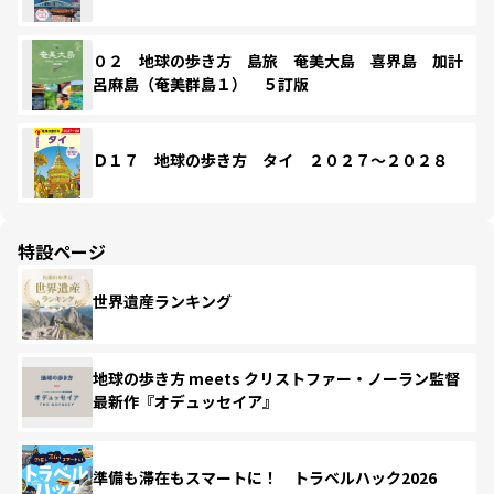
０２ 地球の歩き方 島旅 奄美大島 喜界島 加計
呂麻島（奄美群島１） ５訂版
Ｄ１７ 地球の歩き方 タイ ２０２７～２０２８
特設ページ
世界遺産ランキング
地球の歩き方 meets クリストファー・ノーラン監督
最新作『オデュッセイア』
準備も滞在もスマートに！ トラベルハック2026