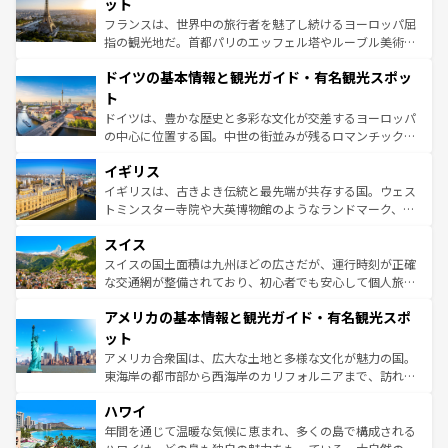
れる闘牛、そして美味しいタパスが生活の一部となってい
ット
る。首都マドリードの洗練された雰囲気や、バルセロナの
フランスは、世界中の旅行者を魅了し続けるヨーロッパ屈
アートに溢れた街角から、地方では古代ローマ遺跡や中世
指の観光地だ。首都パリのエッフェル塔やルーブル美術館
の城塞都市、穏やかなビーチリゾートまで多彩な表情を見
といった象徴的なスポットから、田舎町の古風な美しさま
せる。地方によって風土や気候が異なるスペインはその個
ドイツの基本情報と観光ガイド・有名観光スポッ
で、幅広い魅力が詰まっている。華麗な宮殿、歴史的な大
性で訪れる人を魅了する。 なお、新着のスペイン情報は
コ
聖堂、美しいビーチ、そして豊かな自然が、訪れる者を心
ト
ンテンツ一覧
を参照してほしい。
から魅了する。また、フランスは美食の国としても知ら
ドイツは、豊かな歴史と多彩な文化が交差するヨーロッパ
れ、フランス料理はユネスコ無形文化遺産にも登録されて
の中心に位置する国。中世の街並みが残るロマンチック街
いる。シャンパンの発祥地であるランス、プロヴァンスの
道から、未来を先取りするようなモダンな都市まで多様な
香り高いラベンダー畑など、多彩な楽しみ方が可能だ。さ
イギリス
顔を持つこの国は、どこを歩いても飽きることがない。ベ
らに、パリ以外の地域にも魅力が溢れており、どの街角に
ルリンの文化的活気、バイエルン州のアルプスの絶景、そ
イギリスは、古きよき伝統と最先端が共存する国。ウェス
も豊かな歴史と文化が息づいている。パリ以外の個性あふ
してライン川沿いのワイン畑といった風景は必見。ビール
トミンスター寺院や大英博物館のようなランドマーク、歴
れる地方に足を運ぶとそれぞれで全く異なる文化を体験で
とソーセージを味わいながら地元の人と過ごす楽しい時間
史ある大学都市、美しい丘陵地帯や牧歌的な風景など、エ
きるだろう。 なお、新着のフランス情報は
コンテンツ一覧
スイス
は、お酒好きな人にはぜひ体験してほしい。 なお、新着の
リアごとに異なる魅力がある。また、優雅なアフタヌーン
を参照してほしい。
ドイツ情報は
コンテンツ一覧
を参照してほしい。
ティー、ビール好きにはたまらない英国パブ、サッカー観
スイスの国土面積は九州ほどの広さだが、運行時刻が正確
戦など、本場だからこそできる体験も豊富。イギリスを旅
な交通網が整備されており、初心者でも安心して個人旅行
して楽しみつくそう。 なお、新着のイギリス情報は
コンテ
を楽しめる。日本同様に時刻表どおりの旅が可能だ。中世
アメリカの基本情報と観光ガイド・有名観光スポ
ンツ一覧
を参照してほしい。
の建物がそのまま残る町や、スイスならではのユニークな
博物館もあり、アルプス観光だけでなく町歩きも満喫する
ット
ことができる。国民の所得が高いため物価も高いが、旅行
アメリカ合衆国は、広大な土地と多様な文化が魅力の国。
者向けの交通パス提供のサービスもあり、うまく活用すれ
東海岸の都市部から西海岸のカリフォルニアまで、訪れる
ば市内交通費無料で観光を楽しむこともできる。 なお、新
場所ごとに異なる風景と体験が待っている。ニューヨーク
着のスイス情報は
コンテンツ一覧
を参照してほしい。
ハワイ
のような巨大都市は、観光、ショッピング、エンターテイ
ンメントが詰まった刺激的なスポットだ。一方、アメリカ
年間を通じて温暖な気候に恵まれ、多くの島で構成される
西部には大自然が広がり、グランドキャニオンやイエロー