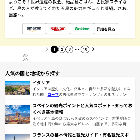
ようこそ！世界遺産の教会、絶品島ごはん、古民家ステイな
ど、島の人が教えてくれた五島の魅力をギュッと凝縮。さあ、
島旅へ。
詳細を見る
…
1
2
3
10
AD
AD
人気の国と地域から探す
イタリア
イタリアは歴史、文化、グルメ、自然と多彩な魅力にあふ
れた国。
ローマ
の古代遺跡やフィレンツェのルネッサンス
美術、ヴェネツィアの運河など、歴史あるスポットはもち
スペインの観光ポイントと人気スポット・知ってお
ろん、トスカーナの美しい田園風景やアマルフィ海岸の絶
景など、自然景観も見逃せない。観光の合間には、本場の
くべき基本情報
ピザやパスタなど、絶品のイタリア料理を堪能することも
イベリア半島のほぼ80％を占めるスペインは、太陽が降り
できる。朝目覚めてから夜眠るまで、すべての瞬間を楽し
注ぐ地中海沿岸から雄大なピレネー山脈まで、多彩な自然
ませてくれるイタリアで、忘れられない旅をしてみよう！
と文化が詰まったヨーロッパ屈指の旅行先だ。多様な地域
なお、新着のイタリア情報は
コンテンツ一覧
を参照してほ
フランスの基本情報と観光ガイド・有名観光スポ
文化が根付くこの国では、情熱的なフラメンコ、熱気あふ
しい。