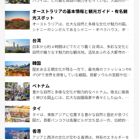
ハワイは、どの島も独自の魅力をもっている。大自然の神
ストーン国立公園といった絶景が堪能できる。さらに、南
秘を感じたいなら、火山が生み出した壮大な景観を誇るハ
オーストラリアの基本情報と観光ガイド・有名観
部のニューオーリンズでは、音楽と美食が融合した独特の
ワイ島は見逃せない。また、定番の観光地といえばオアフ
文化が魅力。旅行者はアメリカの各地域で異なる魅力を楽
島だが、静かな自然を求めるならマウイ島やカウアイ島が
光スポット
しみながら、その多様性と豊かな歴史を感じることができ
おすすめ。エメラルドグリーンに輝く海をはじめ、豊かな
オーストラリアは、壮大な自然と多様な文化が魅力の国。
るだろう。車でのロードトリップや列車の旅も、アメリカ
文化や歴史が息づいている。「アロハスピリット」と呼ば
シドニーのシンボルであるシドニー・オペラハウス、オー
ならではの贅沢な旅のスタイルだ。 なお、新着のアメリカ
れるおもてなしの心で訪れる人々を迎えてくれるハワイの
ストラリア東海岸北部に広がる大サンゴ礁地帯グレートバ
情報は
コンテンツ一覧
を参照してほしい。
人々、おいしいローカルフードやハワイアンミュージッ
台湾
リアリーフや大陸中央部にそびえるウルル（エアーズロッ
ク、伝統的なフラダンスなど、すべてがハワイの魅力を彩
ク）、タスマニアの美しい原生林やケアンズの熱帯雨林な
日本から約４時間ほどでたどり着く台湾は、多彩な文化と
っている。訪れるたびに新しい発見と感動が待っているハ
ど、見どころがたくさん。また、カフェやワイン、オージ
自然が織りなす魅力的な観光地。活気あふれる大都市の台
ワイを、存分に味わってほしい。 なお、新着のハワイ情報
ービーフなどの食文化も豊かで、美味しいものであふれて
北やノスタルジックな町並みが人気な九份（ジォウフェ
は
コンテンツ一覧
を参照してほしい。
韓国
いる。アクティビティも充実しており、サーフィンやダイ
ン）、静ひつな山岳地帯である台湾東部など、都市の喧騒
ビング、ハイキングなど、アウトドア好きにはたまらな
と山間の静けさが共存しており、訪れる人に新しい発見と
歴史ある王朝文化が残る一方で、最先端のファッションやK
い。オーストラリアの多彩な魅力を存分に味わいつくそ
驚きをもたらしてくれる。また、奥深い台湾の食文化も魅
-POPで世界を席巻している韓国。首都ソウルの宮殿や伝統
う。 なお、新着のオーストラリア情報は
コンテンツ一覧
を
力で、夜市などの屋台グルメから高級料理、ヘルシーで美
家屋が並ぶエリアでは韓国の歴史と文化に浸ることがで
参照してほしい。
ベトナム
容にもいいと評判のスイーツなど、バラエティ豊かな料理
き、地方に足を延ばせば四季折々の自然美を楽しむことが
が味わえる。 なお、新着の台湾情報は
コンテンツ一覧
を参
できる。そして、キムチや焼肉、絶品のストリートフード
豊かな自然と多様な文化が魅力的なベトナム。南北に細長
照してほしい。
まで、さまざまな韓国料理が待っている。夜には、韓国な
く伸びる国土には、広大な田園風景や青々とした山々、世
らではのナイトライフも堪能できる。あたたかいホスピタ
界遺産に登録された壮大な自然景観が点在し、都市部では
タイ
リティに包まれながら、韓国の多彩な魅力を心ゆくまで味
急速な発展と共に伝統が息づく。ハノイの古い町並みやホ
わってみてほしい。 なお、新着の韓国情報は
コンテンツ一
ーチミン市のフランス統治時代の建物も、独特の雰囲気を
タイは、東南アジアに位置する豊かな自然と歴史が息づく
覧
を参照してほしい。
醸し出している。また、バラエティの豊かさとおいしさで
国だ。首都バンコクは高層ビルが立ち並ぶ一方、伝統的な
世界中の食通を魅了してやまないベトナム料理も魅力のひ
寺院や市場がいたるところに点在し、古きよき文化と現代
香港
とつ。フォーやバインミー、ベトナムコーヒーなどは、ぜ
の活気が交差している。北部ではチェンマイなどの山岳地
ひ現地で味わいたい。どの地域を訪れてもあたたかい人々
帯で自然と触れ合い、南部ではプーケットやクラビの美し
アジアと西洋の文化が交わる香港は、特有のエネルギーを