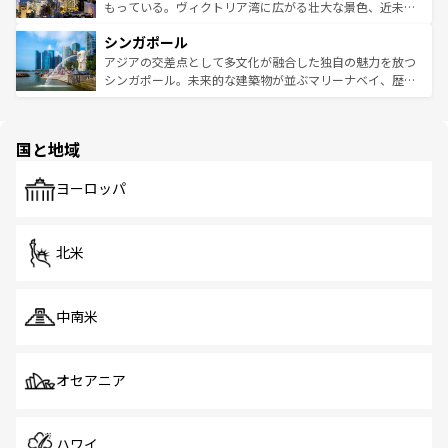
が旅行者を迎えてくれるので、きっと忘れられない旅にな
いビーチでリゾート気分を楽しむことができる。タイ料理
もっている。ヴィクトリア湾に広がる壮大な景色、近未来
るはずだ。 なお、新着のベトナム情報は
コンテンツ一覧
を
は世界的に有名で、屋台から高級レストランまで味覚を刺
的なアートスポット、そして歴史と現代が融合した町並
参照してほしい。
シンガポール
激する。気候は一年中温暖で、どの季節にも異なる楽しみ
み、どこを訪れても感動するはず。観光スポットが密集し
が待っている。親しみやすいタイの人々、仏教を中心とし
ており、効率よく見どころを回れるのも魅力。息をのむよ
アジアの交差点として多文化が融合した独自の魅力を放つ
た文化、そして多様な観光資源が、訪れる旅人を魅了し続
うな絶景から文化的な体験まで、香港を存分に楽しみ尽く
シンガポール。未来的な建築物が並ぶマリーナベイ、歴史
ける。 なお、新着のタイ情報は
コンテンツ一覧
を参照して
そう。 なお、新着の香港情報は
コンテンツ一覧
を参照して
と伝統を感じられるエスニックタウン、多数の緑豊かな公
ほしい。
ほしい。
園や自然保護区など、自然が調和した近代的な景観と文化
の多様性あふれるカラフルな町は、どこを歩いても新しい
国と地域
発見がある。さらに、治安のよさや充実した公共交通機関
も、旅行者にとっては魅力的なポイント。グルメも豊富
で、ホーカーズは地元の風情を楽しめる外せないスポット
ヨーロッパ
だ。訪れる人を飽きさせないシンガポールで、多様な魅力
を体感しよう。 なお、新着のシンガポール情報は
コンテン
ツ一覧
を参照してほしい。
北米
中南米
オセアニア
ハワイ