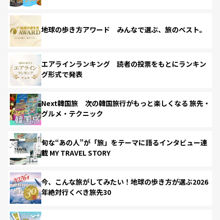
地球の歩き方アワード みんなで選ぶ、旅のベスト。
エアラインランキング 読者の投票をもとにランキン
グ形式で発表
Next韓国旅 次の韓国旅行がもっと楽しくなる 旅先・
グルメ・テクニック
旬な“あの人”が「旅」をテーマに語るインタビュー連
載 MY TRAVEL STORY
今、こんな旅がしてみたい！地球の歩き方が選ぶ2026
年絶対行くべき旅先30