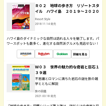
Ｒ０２ 地球の歩き方 リゾートスタ
イル ハワイ島 ２０１９～２０２０
Resort Style
2018.11.14 発売
ハワイ島のダイナミックな自然は訪れる人々を魅了します。パ
ワースポットも数多く、進化する自然派グルメも見逃せない！
詳細を見る
Ｗ０３ 世界の魅力的な奇岩と巨石１
３９選
不思議とロマンに満ちた岩石の謎を旅の雑
学とともに解説
旅の図鑑
2021.03.18 発売
「地球の歩き方」図鑑シリーズ第３弾は、謎だらけの奇岩と巨