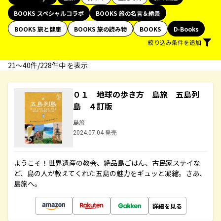
BOOKS スペシャルコラボ
BOOKS 旅の名言＆絶景
BOOKS 旅と健康
BOOKS 旅の読み物
BOOKS
D-Books
絞り込み条件を追加
21〜40件/228件中 を表示
０１ 地球の歩き方 島旅 五島列
島 ４訂版
島旅
2024.07.04 発売
ようこそ！世界遺産の教会、絶品島ごはん、古民家ステイな
ど、島の人が教えてくれた五島の魅力をギュッと凝縮。さあ、
島旅へ。
詳細を見る