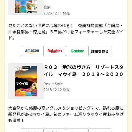
島旅
2025.12.11 発売
見たことのない世界に心奪われる！ 奄美群島南部「与論島・
沖永良部島・徳之島」の三島だけをフィーチャーした完全ガイ
ド。
詳細を見る
Ｒ０３ 地球の歩き方 リゾートスタ
イル マウイ島 ２０１９～２０２０
Resort Style
2018.12.12 発売
大自然から感度の高いグルメ＆ショッピングまで、訪れる度に
新発見があるマウイ島。旬のファーム巡りやマウイ産おみやげ
も満載！