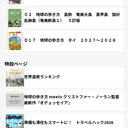
０２ 地球の歩き方 島旅 奄美大島 喜界島 加計
呂麻島（奄美群島１） ５訂版
Ｄ１７ 地球の歩き方 タイ ２０２７～２０２８
特設ページ
世界遺産ランキング
地球の歩き方 meets クリストファー・ノーラン監督
最新作『オデュッセイア』
準備も滞在もスマートに！ トラベルハック2026