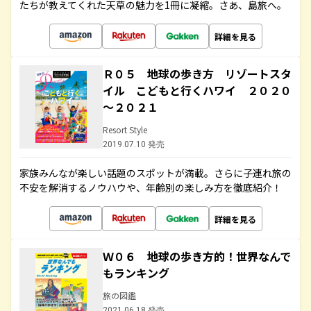
たちが教えてくれた天草の魅力を1冊に凝縮。さあ、島旅へ。
詳細を見る
Ｒ０５ 地球の歩き方 リゾートスタ
イル こどもと行くハワイ ２０２０
～２０２１
Resort Style
2019.07.10 発売
家族みんなが楽しい話題のスポットが満載。さらに子連れ旅の
不安を解消するノウハウや、年齢別の楽しみ方を徹底紹介！
詳細を見る
Ｗ０６ 地球の歩き方的！世界なんで
もランキング
旅の図鑑
2021.06.18 発売