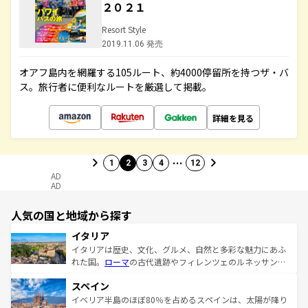
２０２１
Resort Style
2019.11.06 発売
オアフ島内を網羅する105ルート、約4000停留所を持つザ・バ
ス。旅行者に便利なルートを厳選して掲載。
詳細を見る
…
1
2
3
4
12
AD
AD
人気の国と地域から探す
イタリア
イタリアは歴史、文化、グルメ、自然と多彩な魅力にあふ
れた国。
ローマ
の古代遺跡やフィレンツェのルネッサンス
美術、ヴェネツィアの運河など、歴史あるスポットはもち
スペイン
ろん、トスカーナの美しい田園風景やアマルフィ海岸の絶
景など、自然景観も見逃せない。観光の合間には、本場の
イベリア半島のほぼ80％を占めるスペインは、太陽が降り