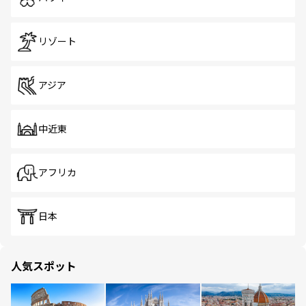
リゾート
アジア
中近東
アフリカ
日本
人気スポット