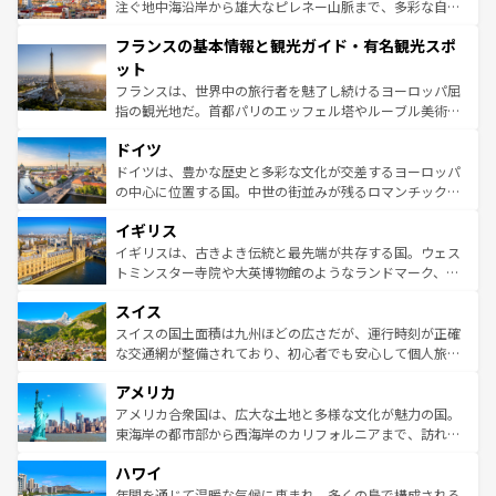
ピザやパスタなど、絶品のイタリア料理を堪能することも
注ぐ地中海沿岸から雄大なピレネー山脈まで、多彩な自然
できる。朝目覚めてから夜眠るまで、すべての瞬間を楽し
と文化が詰まったヨーロッパ屈指の旅行先だ。多様な地域
フランスの基本情報と観光ガイド・有名観光スポ
ませてくれるイタリアで、忘れられない旅をしてみよう！
文化が根付くこの国では、情熱的なフラメンコ、熱気あふ
なお、新着のイタリア情報は
コンテンツ一覧
を参照してほ
れる闘牛、そして美味しいタパスが生活の一部となってい
ット
しい。
る。首都マドリードの洗練された雰囲気や、バルセロナの
フランスは、世界中の旅行者を魅了し続けるヨーロッパ屈
アートに溢れた街角から、地方では古代ローマ遺跡や中世
指の観光地だ。首都パリのエッフェル塔やルーブル美術館
の城塞都市、穏やかなビーチリゾートまで多彩な表情を見
といった象徴的なスポットから、田舎町の古風な美しさま
せる。地方によって風土や気候が異なるスペインはその個
ドイツ
で、幅広い魅力が詰まっている。華麗な宮殿、歴史的な大
性で訪れる人を魅了する。 なお、新着のスペイン情報は
コ
聖堂、美しいビーチ、そして豊かな自然が、訪れる者を心
ドイツは、豊かな歴史と多彩な文化が交差するヨーロッパ
ンテンツ一覧
を参照してほしい。
から魅了する。また、フランスは美食の国としても知ら
の中心に位置する国。中世の街並みが残るロマンチック街
れ、フランス料理はユネスコ無形文化遺産にも登録されて
道から、未来を先取りするようなモダンな都市まで多様な
イギリス
いる。シャンパンの発祥地であるランス、プロヴァンスの
顔を持つこの国は、どこを歩いても飽きることがない。ベ
香り高いラベンダー畑など、多彩な楽しみ方が可能だ。さ
ルリンの文化的活気、バイエルン州のアルプスの絶景、そ
イギリスは、古きよき伝統と最先端が共存する国。ウェス
らに、パリ以外の地域にも魅力が溢れており、どの街角に
してライン川沿いのワイン畑といった風景は必見。ビール
トミンスター寺院や大英博物館のようなランドマーク、歴
も豊かな歴史と文化が息づいている。パリ以外の個性あふ
とソーセージを味わいながら地元の人と過ごす楽しい時間
史ある大学都市、美しい丘陵地帯や牧歌的な風景など、エ
れる地方に足を運ぶとそれぞれで全く異なる文化を体験で
スイス
は、お酒好きな人にはぜひ体験してほしい。 なお、新着の
リアごとに異なる魅力がある。また、優雅なアフタヌーン
きるだろう。 なお、新着のフランス情報は
コンテンツ一覧
ドイツ情報は
コンテンツ一覧
を参照してほしい。
ティー、ビール好きにはたまらない英国パブ、サッカー観
スイスの国土面積は九州ほどの広さだが、運行時刻が正確
を参照してほしい。
戦など、本場だからこそできる体験も豊富。イギリスを旅
な交通網が整備されており、初心者でも安心して個人旅行
して楽しみつくそう。 なお、新着のイギリス情報は
コンテ
を楽しめる。日本同様に時刻表どおりの旅が可能だ。中世
アメリカ
ンツ一覧
を参照してほしい。
の建物がそのまま残る町や、スイスならではのユニークな
博物館もあり、アルプス観光だけでなく町歩きも満喫する
アメリカ合衆国は、広大な土地と多様な文化が魅力の国。
ことができる。国民の所得が高いため物価も高いが、旅行
東海岸の都市部から西海岸のカリフォルニアまで、訪れる
者向けの交通パス提供のサービスもあり、うまく活用すれ
場所ごとに異なる風景と体験が待っている。ニューヨーク
ハワイ
ば市内交通費無料で観光を楽しむこともできる。 なお、新
のような巨大都市は、観光、ショッピング、エンターテイ
着のスイス情報は
コンテンツ一覧
を参照してほしい。
ンメントが詰まった刺激的なスポットだ。一方、アメリカ
年間を通じて温暖な気候に恵まれ、多くの島で構成される