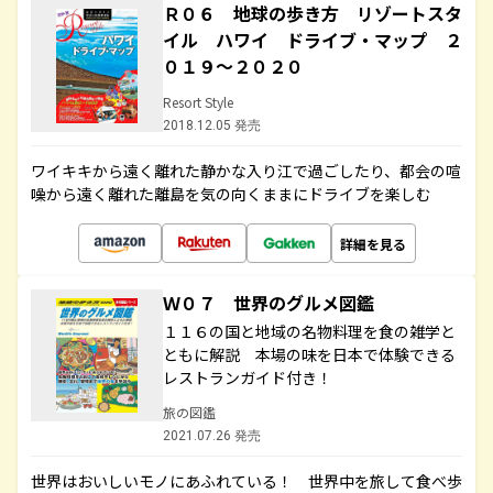
Ｒ０６ 地球の歩き方 リゾートスタ
イル ハワイ ドライブ・マップ ２
０１９～２０２０
Resort Style
2018.12.05 発売
ワイキキから遠く離れた静かな入り江で過ごしたり、都会の喧
噪から遠く離れた離島を気の向くままにドライブを楽しむ
詳細を見る
Ｗ０７ 世界のグルメ図鑑
１１６の国と地域の名物料理を食の雑学と
ともに解説 本場の味を日本で体験できる
レストランガイド付き！
旅の図鑑
2021.07.26 発売
世界はおいしいモノにあふれている！ 世界中を旅して食べ歩