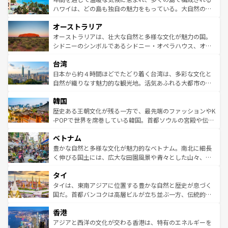
西部には大自然が広がり、グランドキャニオンやイエロー
ハワイは、どの島も独自の魅力をもっている。大自然の神
ストーン国立公園といった絶景が堪能できる。さらに、南
秘を感じたいなら、火山が生み出した壮大な景観を誇るハ
オーストラリア
部のニューオーリンズでは、音楽と美食が融合した独特の
ワイ島は見逃せない。また、定番の観光地といえばオアフ
文化が魅力。旅行者はアメリカの各地域で異なる魅力を楽
島だが、静かな自然を求めるならマウイ島やカウアイ島が
オーストラリアは、壮大な自然と多様な文化が魅力の国。
しみながら、その多様性と豊かな歴史を感じることができ
おすすめ。エメラルドグリーンに輝く海をはじめ、豊かな
シドニーのシンボルであるシドニー・オペラハウス、オー
るだろう。車でのロードトリップや列車の旅も、アメリカ
文化や歴史が息づいている。「アロハスピリット」と呼ば
ストラリア東海岸北部に広がる大サンゴ礁地帯グレートバ
ならではの贅沢な旅のスタイルだ。 なお、新着のアメリカ
台湾
れるおもてなしの心で訪れる人々を迎えてくれるハワイの
リアリーフや大陸中央部にそびえるウルル（エアーズロッ
情報は
コンテンツ一覧
を参照してほしい。
人々、おいしいローカルフードやハワイアンミュージッ
ク）、タスマニアの美しい原生林やケアンズの熱帯雨林な
日本から約４時間ほどでたどり着く台湾は、多彩な文化と
ク、伝統的なフラダンスなど、すべてがハワイの魅力を彩
ど、見どころがたくさん。また、カフェやワイン、オージ
自然が織りなす魅力的な観光地。活気あふれる大都市の台
っている。訪れるたびに新しい発見と感動が待っているハ
ービーフなどの食文化も豊かで、美味しいものであふれて
北やノスタルジックな町並みが人気な九份（ジォウフェ
ワイを、存分に味わってほしい。 なお、新着のハワイ情報
韓国
いる。アクティビティも充実しており、サーフィンやダイ
ン）、静ひつな山岳地帯である台湾東部など、都市の喧騒
は
コンテンツ一覧
を参照してほしい。
ビング、ハイキングなど、アウトドア好きにはたまらな
と山間の静けさが共存しており、訪れる人に新しい発見と
歴史ある王朝文化が残る一方で、最先端のファッションやK
い。オーストラリアの多彩な魅力を存分に味わいつくそ
驚きをもたらしてくれる。また、奥深い台湾の食文化も魅
-POPで世界を席巻している韓国。首都ソウルの宮殿や伝統
う。 なお、新着のオーストラリア情報は
コンテンツ一覧
を
力で、夜市などの屋台グルメから高級料理、ヘルシーで美
家屋が並ぶエリアでは韓国の歴史と文化に浸ることがで
参照してほしい。
ベトナム
容にもいいと評判のスイーツなど、バラエティ豊かな料理
き、地方に足を延ばせば四季折々の自然美を楽しむことが
が味わえる。 なお、新着の台湾情報は
コンテンツ一覧
を参
できる。そして、キムチや焼肉、絶品のストリートフード
豊かな自然と多様な文化が魅力的なベトナム。南北に細長
照してほしい。
まで、さまざまな韓国料理が待っている。夜には、韓国な
く伸びる国土には、広大な田園風景や青々とした山々、世
らではのナイトライフも堪能できる。あたたかいホスピタ
界遺産に登録された壮大な自然景観が点在し、都市部では
タイ
リティに包まれながら、韓国の多彩な魅力を心ゆくまで味
急速な発展と共に伝統が息づく。ハノイの古い町並みやホ
わってみてほしい。 なお、新着の韓国情報は
コンテンツ一
ーチミン市のフランス統治時代の建物も、独特の雰囲気を
タイは、東南アジアに位置する豊かな自然と歴史が息づく
覧
を参照してほしい。
醸し出している。また、バラエティの豊かさとおいしさで
国だ。首都バンコクは高層ビルが立ち並ぶ一方、伝統的な
世界中の食通を魅了してやまないベトナム料理も魅力のひ
寺院や市場がいたるところに点在し、古きよき文化と現代
香港
とつ。フォーやバインミー、ベトナムコーヒーなどは、ぜ
の活気が交差している。北部ではチェンマイなどの山岳地
ひ現地で味わいたい。どの地域を訪れてもあたたかい人々
帯で自然と触れ合い、南部ではプーケットやクラビの美し
アジアと西洋の文化が交わる香港は、特有のエネルギーを