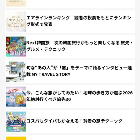
エアラインランキング 読者の投票をもとにランキン
グ形式で発表
Next韓国旅 次の韓国旅行がもっと楽しくなる 旅先・
グルメ・テクニック
旬な“あの人”が「旅」をテーマに語るインタビュー連
載 MY TRAVEL STORY
今、こんな旅がしてみたい！地球の歩き方が選ぶ2026
年絶対行くべき旅先30
コスパもタイパもかなえる！賢者の旅テクニック