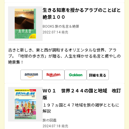
生きる知恵を授かるアラブのことばと
絶景１００
BOOKS 旅の名言＆絶景
2022.07.14 発売
古きと新しき、東と西が調和するオリエンタルな世界、アラ
ブ。「地球の歩き方」が贈る、人生を輝かせる名言と癒やしの
絶景集！
詳細を見る
Ｗ０１ 世界２４４の国と地域 改訂
版
１９７ヵ国と４７地域を旅の雑学とともに
解説
旅の図鑑
2024.07.18 発売