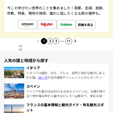
今こそ学びたい世界のことを集めました！首都、言語、民族、
宗教、特長、現地の挨拶、誰かに話したくなる旅の雑学も。
詳細を見る
…
1
2
3
11
AD
AD
人気の国と地域から探す
イタリア
イタリアは歴史、文化、グルメ、自然と多彩な魅力にあふ
れた国。
ローマ
の古代遺跡やフィレンツェのルネッサンス
美術、ヴェネツィアの運河など、歴史あるスポットはもち
スペイン
ろん、トスカーナの美しい田園風景やアマルフィ海岸の絶
景など、自然景観も見逃せない。観光の合間には、本場の
イベリア半島のほぼ80％を占めるスペインは、太陽が降り
ピザやパスタなど、絶品のイタリア料理を堪能することも
注ぐ地中海沿岸から雄大なピレネー山脈まで、多彩な自然
できる。朝目覚めてから夜眠るまで、すべての瞬間を楽し
と文化が詰まったヨーロッパ屈指の旅行先だ。多様な地域
フランスの基本情報と観光ガイド・有名観光スポ
ませてくれるイタリアで、忘れられない旅をしてみよう！
文化が根付くこの国では、情熱的なフラメンコ、熱気あふ
なお、新着のイタリア情報は
コンテンツ一覧
を参照してほ
れる闘牛、そして美味しいタパスが生活の一部となってい
ット