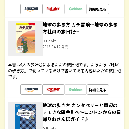
詳細を見る
地球の歩き方 ガチ冒険～地球の歩き
方社員の旅日記～
D-Books
2018.04.12 発売
本書は4人の旅好きによるただの旅日記です。たまたま『地球
の歩き方』で働いているだけで書いてある内容はただの旅日記
です。
詳細を見る
地球の歩き方 カンタベリーと周辺の
すてきな田舎町へ～ロンドンからの日
帰りおさんぽガイド♪
D-Books