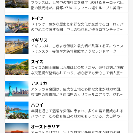
しい。
る。首都マドリードの洗練された雰囲気や、バルセロナの
フランスは、世界中の旅行者を魅了し続けるヨーロッパ屈
アートに溢れた街角から、地方では古代ローマ遺跡や中世
指の観光地だ。首都パリのエッフェル塔やルーブル美術館
の城塞都市、穏やかなビーチリゾートまで多彩な表情を見
といった象徴的なスポットから、田舎町の古風な美しさま
せる。地方によって風土や気候が異なるスペインはその個
ドイツ
で、幅広い魅力が詰まっている。華麗な宮殿、歴史的な大
性で訪れる人を魅了する。 なお、新着のスペイン情報は
コ
聖堂、美しいビーチ、そして豊かな自然が、訪れる者を心
ドイツは、豊かな歴史と多彩な文化が交差するヨーロッパ
ンテンツ一覧
を参照してほしい。
から魅了する。また、フランスは美食の国としても知ら
の中心に位置する国。中世の街並みが残るロマンチック街
れ、フランス料理はユネスコ無形文化遺産にも登録されて
道から、未来を先取りするようなモダンな都市まで多様な
イギリス
いる。シャンパンの発祥地であるランス、プロヴァンスの
顔を持つこの国は、どこを歩いても飽きることがない。ベ
香り高いラベンダー畑など、多彩な楽しみ方が可能だ。さ
ルリンの文化的活気、バイエルン州のアルプスの絶景、そ
イギリスは、古きよき伝統と最先端が共存する国。ウェス
らに、パリ以外の地域にも魅力が溢れており、どの街角に
してライン川沿いのワイン畑といった風景は必見。ビール
トミンスター寺院や大英博物館のようなランドマーク、歴
も豊かな歴史と文化が息づいている。パリ以外の個性あふ
とソーセージを味わいながら地元の人と過ごす楽しい時間
史ある大学都市、美しい丘陵地帯や牧歌的な風景など、エ
れる地方に足を運ぶとそれぞれで全く異なる文化を体験で
スイス
は、お酒好きな人にはぜひ体験してほしい。 なお、新着の
リアごとに異なる魅力がある。また、優雅なアフタヌーン
きるだろう。 なお、新着のフランス情報は
コンテンツ一覧
ドイツ情報は
コンテンツ一覧
を参照してほしい。
ティー、ビール好きにはたまらない英国パブ、サッカー観
スイスの国土面積は九州ほどの広さだが、運行時刻が正確
を参照してほしい。
戦など、本場だからこそできる体験も豊富。イギリスを旅
な交通網が整備されており、初心者でも安心して個人旅行
して楽しみつくそう。 なお、新着のイギリス情報は
コンテ
を楽しめる。日本同様に時刻表どおりの旅が可能だ。中世
アメリカ
ンツ一覧
を参照してほしい。
の建物がそのまま残る町や、スイスならではのユニークな
博物館もあり、アルプス観光だけでなく町歩きも満喫する
アメリカ合衆国は、広大な土地と多様な文化が魅力の国。
ことができる。国民の所得が高いため物価も高いが、旅行
東海岸の都市部から西海岸のカリフォルニアまで、訪れる
者向けの交通パス提供のサービスもあり、うまく活用すれ
場所ごとに異なる風景と体験が待っている。ニューヨーク
ハワイ
ば市内交通費無料で観光を楽しむこともできる。 なお、新
のような巨大都市は、観光、ショッピング、エンターテイ
着のスイス情報は
コンテンツ一覧
を参照してほしい。
ンメントが詰まった刺激的なスポットだ。一方、アメリカ
年間を通じて温暖な気候に恵まれ、多くの島で構成される
西部には大自然が広がり、グランドキャニオンやイエロー
ハワイは、どの島も独自の魅力をもっている。大自然の神
ストーン国立公園といった絶景が堪能できる。さらに、南
秘を感じたいなら、火山が生み出した壮大な景観を誇るハ
オーストラリア
部のニューオーリンズでは、音楽と美食が融合した独特の
ワイ島は見逃せない。また、定番の観光地といえばオアフ
文化が魅力。旅行者はアメリカの各地域で異なる魅力を楽
島だが、静かな自然を求めるならマウイ島やカウアイ島が
オーストラリアは、壮大な自然と多様な文化が魅力の国。