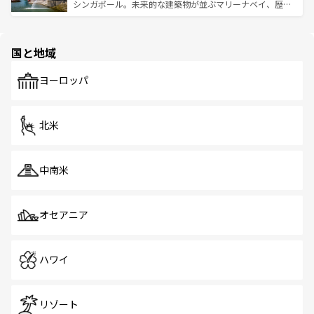
た文化、そして多様な観光資源が、訪れる旅人を魅了し続
うな絶景から文化的な体験まで、香港を存分に楽しみ尽く
シンガポール。未来的な建築物が並ぶマリーナベイ、歴史
ける。 なお、新着のタイ情報は
コンテンツ一覧
を参照して
そう。 なお、新着の香港情報は
コンテンツ一覧
を参照して
と伝統を感じられるエスニックタウン、多数の緑豊かな公
ほしい。
ほしい。
園や自然保護区など、自然が調和した近代的な景観と文化
の多様性あふれるカラフルな町は、どこを歩いても新しい
国と地域
発見がある。さらに、治安のよさや充実した公共交通機関
も、旅行者にとっては魅力的なポイント。グルメも豊富
で、ホーカーズは地元の風情を楽しめる外せないスポット
ヨーロッパ
だ。訪れる人を飽きさせないシンガポールで、多様な魅力
を体感しよう。 なお、新着のシンガポール情報は
コンテン
ツ一覧
を参照してほしい。
北米
中南米
オセアニア
ハワイ
リゾート