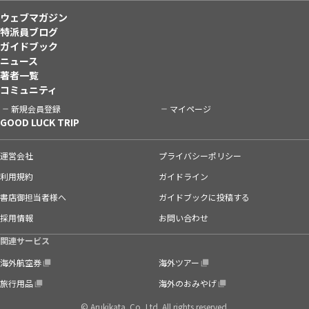
ウェブマガジン
特派員ブログ
ガイドブック
ニュース
著者一覧
コミュニティ
新規会員登録
マイページ
GOOD LUCK TRIP
運営会社
プライバシーポリシー
利用規約
ガイドライン
書店御担当者様へ
ガイドブックに投稿する
採用情報
お問い合わせ
関連サービス
海外航空券
海外ツアー
旅行用品
海外のおみやげ
© Arukikata. Co.,Ltd. All rights reserved.