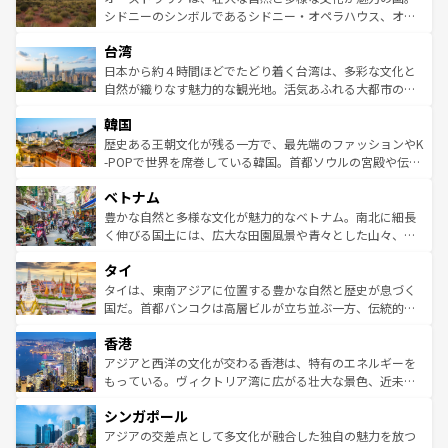
しみながら、その多様性と豊かな歴史を感じることができ
おすすめ。エメラルドグリーンに輝く海をはじめ、豊かな
シドニーのシンボルであるシドニー・オペラハウス、オー
るだろう。車でのロードトリップや列車の旅も、アメリカ
文化や歴史が息づいている。「アロハスピリット」と呼ば
ストラリア東海岸北部に広がる大サンゴ礁地帯グレートバ
ならではの贅沢な旅のスタイルだ。 なお、新着のアメリカ
台湾
れるおもてなしの心で訪れる人々を迎えてくれるハワイの
リアリーフや大陸中央部にそびえるウルル（エアーズロッ
情報は
コンテンツ一覧
を参照してほしい。
人々、おいしいローカルフードやハワイアンミュージッ
ク）、タスマニアの美しい原生林やケアンズの熱帯雨林な
日本から約４時間ほどでたどり着く台湾は、多彩な文化と
ク、伝統的なフラダンスなど、すべてがハワイの魅力を彩
ど、見どころがたくさん。また、カフェやワイン、オージ
自然が織りなす魅力的な観光地。活気あふれる大都市の台
っている。訪れるたびに新しい発見と感動が待っているハ
ービーフなどの食文化も豊かで、美味しいものであふれて
北やノスタルジックな町並みが人気な九份（ジォウフェ
ワイを、存分に味わってほしい。 なお、新着のハワイ情報
韓国
いる。アクティビティも充実しており、サーフィンやダイ
ン）、静ひつな山岳地帯である台湾東部など、都市の喧騒
は
コンテンツ一覧
を参照してほしい。
ビング、ハイキングなど、アウトドア好きにはたまらな
と山間の静けさが共存しており、訪れる人に新しい発見と
歴史ある王朝文化が残る一方で、最先端のファッションやK
い。オーストラリアの多彩な魅力を存分に味わいつくそ
驚きをもたらしてくれる。また、奥深い台湾の食文化も魅
-POPで世界を席巻している韓国。首都ソウルの宮殿や伝統
う。 なお、新着のオーストラリア情報は
コンテンツ一覧
を
力で、夜市などの屋台グルメから高級料理、ヘルシーで美
家屋が並ぶエリアでは韓国の歴史と文化に浸ることがで
参照してほしい。
ベトナム
容にもいいと評判のスイーツなど、バラエティ豊かな料理
き、地方に足を延ばせば四季折々の自然美を楽しむことが
が味わえる。 なお、新着の台湾情報は
コンテンツ一覧
を参
できる。そして、キムチや焼肉、絶品のストリートフード
豊かな自然と多様な文化が魅力的なベトナム。南北に細長
照してほしい。
まで、さまざまな韓国料理が待っている。夜には、韓国な
く伸びる国土には、広大な田園風景や青々とした山々、世
らではのナイトライフも堪能できる。あたたかいホスピタ
界遺産に登録された壮大な自然景観が点在し、都市部では
タイ
リティに包まれながら、韓国の多彩な魅力を心ゆくまで味
急速な発展と共に伝統が息づく。ハノイの古い町並みやホ
わってみてほしい。 なお、新着の韓国情報は
コンテンツ一
ーチミン市のフランス統治時代の建物も、独特の雰囲気を
タイは、東南アジアに位置する豊かな自然と歴史が息づく
覧
を参照してほしい。
醸し出している。また、バラエティの豊かさとおいしさで
国だ。首都バンコクは高層ビルが立ち並ぶ一方、伝統的な
世界中の食通を魅了してやまないベトナム料理も魅力のひ
寺院や市場がいたるところに点在し、古きよき文化と現代
香港
とつ。フォーやバインミー、ベトナムコーヒーなどは、ぜ
の活気が交差している。北部ではチェンマイなどの山岳地
ひ現地で味わいたい。どの地域を訪れてもあたたかい人々
帯で自然と触れ合い、南部ではプーケットやクラビの美し
アジアと西洋の文化が交わる香港は、特有のエネルギーを
が旅行者を迎えてくれるので、きっと忘れられない旅にな
いビーチでリゾート気分を楽しむことができる。タイ料理
もっている。ヴィクトリア湾に広がる壮大な景色、近未来
るはずだ。 なお、新着のベトナム情報は
コンテンツ一覧
を
は世界的に有名で、屋台から高級レストランまで味覚を刺
的なアートスポット、そして歴史と現代が融合した町並
参照してほしい。
シンガポール
激する。気候は一年中温暖で、どの季節にも異なる楽しみ
み、どこを訪れても感動するはず。観光スポットが密集し
が待っている。親しみやすいタイの人々、仏教を中心とし
ており、効率よく見どころを回れるのも魅力。息をのむよ
アジアの交差点として多文化が融合した独自の魅力を放つ