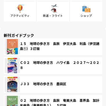
アクティビティ
鉄道・フライト
ショップ
新刊ガイドブック
１５ 地球の歩き方 島旅 伊豆大島 利島（伊豆諸
島①）３訂版
Ｃ０２ 地球の歩き方 ハワイ島 ２０２７～２０２
８
Ｊ３３ 地球の歩き方 墨田区
０２ 地球の歩き方 島旅 奄美大島 喜界島 加計
呂麻島（奄美群島１） ５訂版