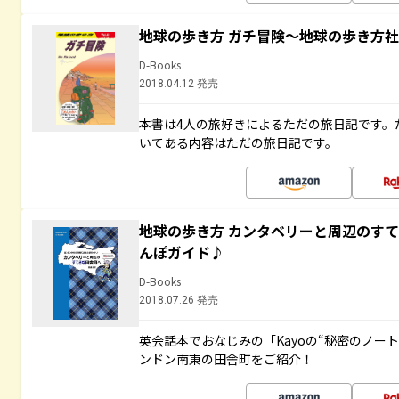
地球の歩き方 ガチ冒険～地球の歩き方
D-Books
2018.04.12 発売
本書は4人の旅好きによるただの旅日記です。
いてある内容はただの旅日記です。
地球の歩き方 カンタベリーと周辺のす
んぽガイド♪
D-Books
2018.07.26 発売
英会話本でおなじみの「Kayoの“秘密のノー
ンドン南東の田舎町をご紹介！