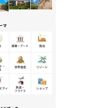
ーマ
食
建築・アート
宿泊
ト・
世界遺産
リゾート
戦
鉄道・
ビティ
ショップ
フライト