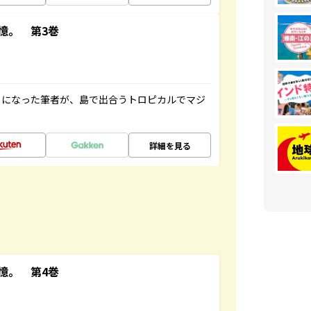
憶。 第3巻
とになった筆者が、島で出合うトロピカルでマジ
詳細を見る
憶。 第4巻