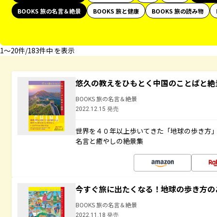
BOOKS 旅の名言＆絶景
BOOKS 旅と健康
BOOKS 旅の読み物
1〜20件/183件中 を表示
悠久の教えをひもとく中国のことばと絶
BOOKS 旅の名言＆絶景
2022.12.15 発売
世界を４０年以上歩いてきた「地球の歩き方
名言と癒やしの絶景集
今すぐ旅に出たくなる！地球の歩き方の
BOOKS 旅の名言＆絶景
2022.11.18 発売