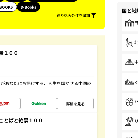
BOOKS
D-Books
国と地
絞り込み条件を追加
景１００
」があなたにお届けする、人生を輝かせる中国の
詳細を見る
ことばと絶景１００