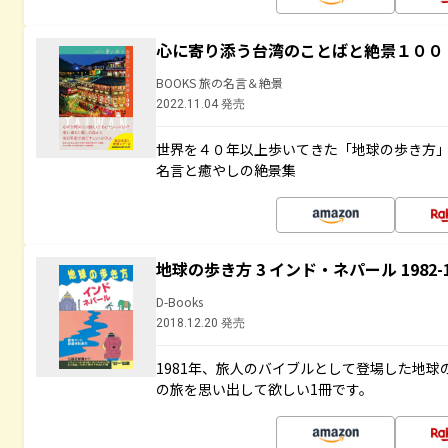
心に寄り添う台湾のことばと絶景１００
BOOKS 旅の名言＆絶景
2022.11.04 発売
世界を４０年以上歩いてきた「地球の歩き方
名言と癒やしの絶景集
地球の歩き方 3 インド・ネパール 1982
D-Books
2018.12.20 発売
1981年、旅人のバイブルとして登場した地
の旅を思い出して欲しい1冊です。