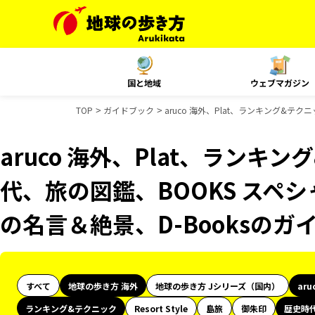
国と地域
ウェブマガジン
TOP
ガイドブック
aruco 海外、Plat、ランキング&テ
aruco 海外、Plat、ランキ
代、旅の図鑑、BOOKS スペシ
の名言＆絶景、D-Booksのガ
すべて
地球の歩き方 海外
地球の歩き方 Jシリーズ（国内）
aru
ランキング&テクニック
Resort Style
島旅
御朱印
歴史時