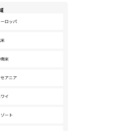
域
ヨーロッパ
北米
中南米
オセアニア
ハワイ
リゾート