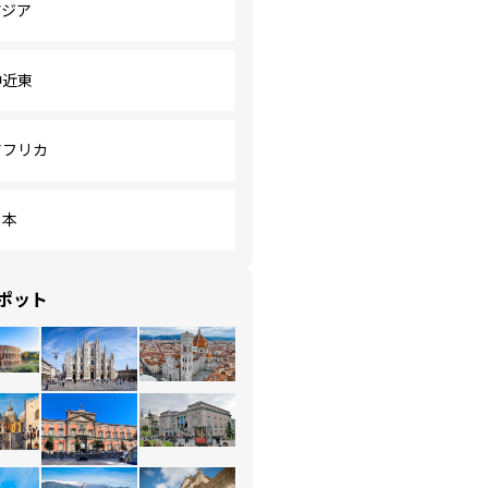
アジア
中近東
アフリカ
日本
ポット