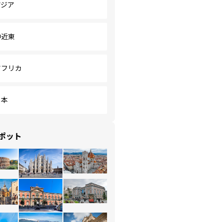
アジア
中近東
アフリカ
日本
ポット