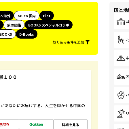
国と地
co 海外
aruco 国内
Plat
旅の図鑑
BOOKS スペシャルコラボ
BOOKS
D-Books
絞り込み条件を追加
景１００
」があなたにお届けする、人生を輝かせる中国の
詳細を見る