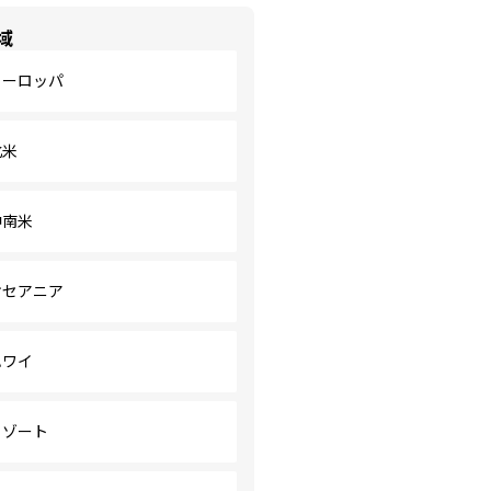
域
ヨーロッパ
北米
中南米
オセアニア
ハワイ
リゾート