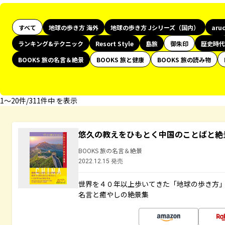
すべて
地球の歩き方 海外
地球の歩き方 Jシリーズ（国内）
aru
ランキング&テクニック
Resort Style
島旅
御朱印
歴史時代
BOOKS 旅の名言＆絶景
BOOKS 旅と健康
BOOKS 旅の読み物
1〜20件/311件中 を表示
悠久の教えをひもとく中国のことばと絶
BOOKS 旅の名言＆絶景
2022.12.15 発売
世界を４０年以上歩いてきた「地球の歩き方
名言と癒やしの絶景集