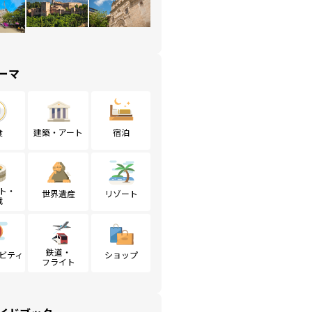
ーマ
食
建築・アート
宿泊
ト・
世界遺産
リゾート
戦
鉄道・
ビティ
ショップ
フライト