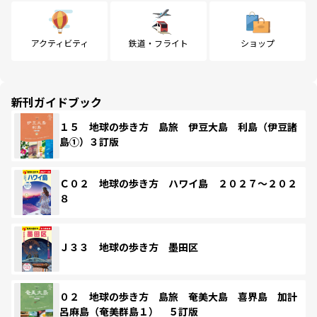
アクティビティ
鉄道・フライト
ショップ
新刊ガイドブック
１５ 地球の歩き方 島旅 伊豆大島 利島（伊豆諸
島①）３訂版
Ｃ０２ 地球の歩き方 ハワイ島 ２０２７～２０２
８
Ｊ３３ 地球の歩き方 墨田区
０２ 地球の歩き方 島旅 奄美大島 喜界島 加計
呂麻島（奄美群島１） ５訂版