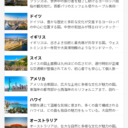
フランスは、世界中の旅行者を魅了し続けるヨーロッパ屈
アートに溢れた街角から、地方では古代ローマ遺跡や中世
指の観光地だ。首都パリのエッフェル塔やルーブル美術館
の城塞都市、穏やかなビーチリゾートまで多彩な表情を見
といった象徴的なスポットから、田舎町の古風な美しさま
せる。地方によって風土や気候が異なるスペインはその個
ドイツ
で、幅広い魅力が詰まっている。華麗な宮殿、歴史的な大
性で訪れる人を魅了する。 なお、新着のスペイン情報は
コ
聖堂、美しいビーチ、そして豊かな自然が、訪れる者を心
ドイツは、豊かな歴史と多彩な文化が交差するヨーロッパ
ンテンツ一覧
を参照してほしい。
から魅了する。また、フランスは美食の国としても知ら
の中心に位置する国。中世の街並みが残るロマンチック街
れ、フランス料理はユネスコ無形文化遺産にも登録されて
道から、未来を先取りするようなモダンな都市まで多様な
イギリス
いる。シャンパンの発祥地であるランス、プロヴァンスの
顔を持つこの国は、どこを歩いても飽きることがない。ベ
香り高いラベンダー畑など、多彩な楽しみ方が可能だ。さ
ルリンの文化的活気、バイエルン州のアルプスの絶景、そ
イギリスは、古きよき伝統と最先端が共存する国。ウェス
らに、パリ以外の地域にも魅力が溢れており、どの街角に
してライン川沿いのワイン畑といった風景は必見。ビール
トミンスター寺院や大英博物館のようなランドマーク、歴
も豊かな歴史と文化が息づいている。パリ以外の個性あふ
とソーセージを味わいながら地元の人と過ごす楽しい時間
史ある大学都市、美しい丘陵地帯や牧歌的な風景など、エ
れる地方に足を運ぶとそれぞれで全く異なる文化を体験で
スイス
は、お酒好きな人にはぜひ体験してほしい。 なお、新着の
リアごとに異なる魅力がある。また、優雅なアフタヌーン
きるだろう。 なお、新着のフランス情報は
コンテンツ一覧
ドイツ情報は
コンテンツ一覧
を参照してほしい。
ティー、ビール好きにはたまらない英国パブ、サッカー観
スイスの国土面積は九州ほどの広さだが、運行時刻が正確
を参照してほしい。
戦など、本場だからこそできる体験も豊富。イギリスを旅
な交通網が整備されており、初心者でも安心して個人旅行
して楽しみつくそう。 なお、新着のイギリス情報は
コンテ
を楽しめる。日本同様に時刻表どおりの旅が可能だ。中世
アメリカ
ンツ一覧
を参照してほしい。
の建物がそのまま残る町や、スイスならではのユニークな
博物館もあり、アルプス観光だけでなく町歩きも満喫する
アメリカ合衆国は、広大な土地と多様な文化が魅力の国。
ことができる。国民の所得が高いため物価も高いが、旅行
東海岸の都市部から西海岸のカリフォルニアまで、訪れる
者向けの交通パス提供のサービスもあり、うまく活用すれ
場所ごとに異なる風景と体験が待っている。ニューヨーク
ハワイ
ば市内交通費無料で観光を楽しむこともできる。 なお、新
のような巨大都市は、観光、ショッピング、エンターテイ
着のスイス情報は
コンテンツ一覧
を参照してほしい。
ンメントが詰まった刺激的なスポットだ。一方、アメリカ
年間を通じて温暖な気候に恵まれ、多くの島で構成される
西部には大自然が広がり、グランドキャニオンやイエロー
ハワイは、どの島も独自の魅力をもっている。大自然の神
ストーン国立公園といった絶景が堪能できる。さらに、南
秘を感じたいなら、火山が生み出した壮大な景観を誇るハ
オーストラリア
部のニューオーリンズでは、音楽と美食が融合した独特の
ワイ島は見逃せない。また、定番の観光地といえばオアフ
文化が魅力。旅行者はアメリカの各地域で異なる魅力を楽
島だが、静かな自然を求めるならマウイ島やカウアイ島が
オーストラリアは、壮大な自然と多様な文化が魅力の国。