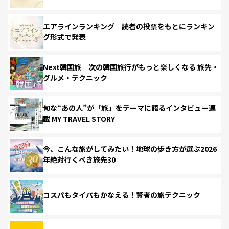
エアラインランキング 読者の投票をもとにランキン
グ形式で発表
Next韓国旅 次の韓国旅行がもっと楽しくなる 旅先・
グルメ・テクニック
旬な“あの人”が「旅」をテーマに語るインタビュー連
載 MY TRAVEL STORY
今、こんな旅がしてみたい！地球の歩き方が選ぶ2026
年絶対行くべき旅先30
コスパもタイパもかなえる！賢者の旅テクニック