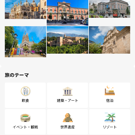
旅のテーマ
飲食
建築・アート
宿泊
イベント・観戦
世界遺産
リゾート