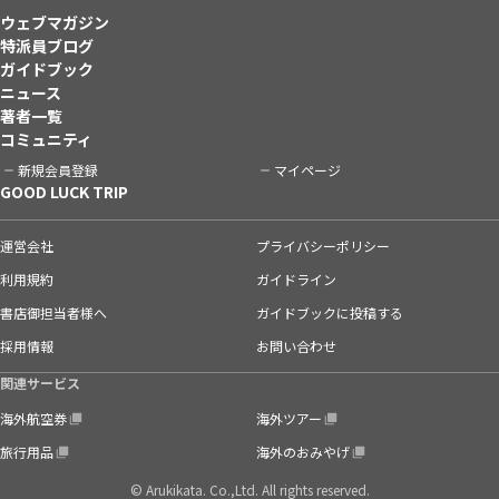
ウェブマガジン
特派員ブログ
ガイドブック
ニュース
著者一覧
コミュニティ
新規会員登録
マイページ
GOOD LUCK TRIP
運営会社
プライバシーポリシー
利用規約
ガイドライン
書店御担当者様へ
ガイドブックに投稿する
採用情報
お問い合わせ
関連サービス
海外航空券
海外ツアー
旅行用品
海外のおみやげ
© Arukikata. Co.,Ltd. All rights reserved.