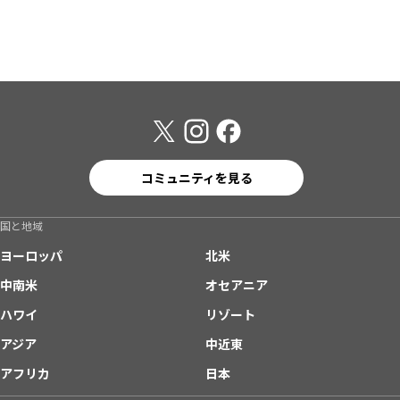
コミュニティを見る
国と地域
ヨーロッパ
北米
中南米
オセアニア
ハワイ
リゾート
アジア
中近東
アフリカ
日本