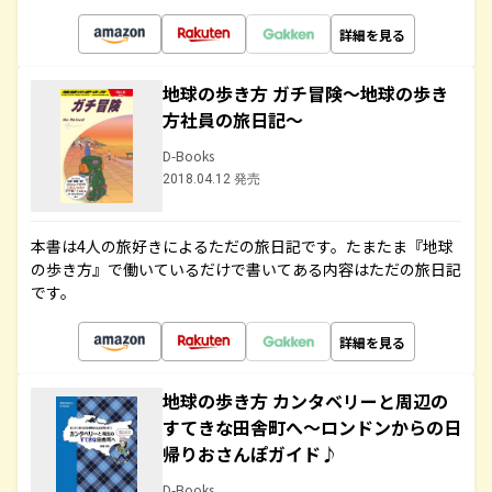
詳細を見る
地球の歩き方 ガチ冒険～地球の歩き
方社員の旅日記～
D-Books
2018.04.12 発売
本書は4人の旅好きによるただの旅日記です。たまたま『地球
の歩き方』で働いているだけで書いてある内容はただの旅日記
です。
詳細を見る
地球の歩き方 カンタベリーと周辺の
すてきな田舎町へ～ロンドンからの日
帰りおさんぽガイド♪
D-Books