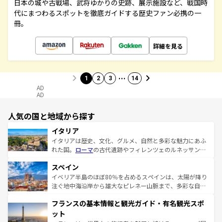
日本の城や古戦場、武将ゆかりの史跡、展示施設など、戦国時
代にまつわるスポットを徹底ガイドする歴史ファン必携の一
冊。
詳細を見る
…
1
2
3
14
AD
AD
人気の国と地域から探す
イタリア
イタリアは歴史、文化、グルメ、自然と多彩な魅力にあふ
れた国。
ローマ
の古代遺跡やフィレンツェのルネッサンス
美術、ヴェネツィアの運河など、歴史あるスポットはもち
スペイン
ろん、トスカーナの美しい田園風景やアマルフィ海岸の絶
景など、自然景観も見逃せない。観光の合間には、本場の
イベリア半島のほぼ80％を占めるスペインは、太陽が降り
ピザやパスタなど、絶品のイタリア料理を堪能することも
注ぐ地中海沿岸から雄大なピレネー山脈まで、多彩な自然
できる。朝目覚めてから夜眠るまで、すべての瞬間を楽し
と文化が詰まったヨーロッパ屈指の旅行先だ。多様な地域
フランスの基本情報と観光ガイド・有名観光スポ
ませてくれるイタリアで、忘れられない旅をしてみよう！
文化が根付くこの国では、情熱的なフラメンコ、熱気あふ
なお、新着のイタリア情報は
コンテンツ一覧
を参照してほ
れる闘牛、そして美味しいタパスが生活の一部となってい
ット
しい。
る。首都マドリードの洗練された雰囲気や、バルセロナの