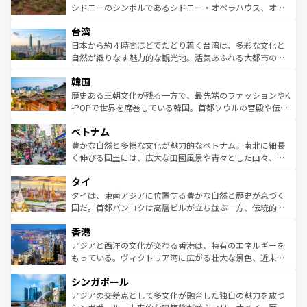
しみながら、その多様性と豊かな歴史を感じることができ
おすすめ。エメラルドグリーンに輝く海をはじめ、豊かな
シドニーのシンボルであるシドニー・オペラハウス、オー
るだろう。車でのロードトリップや列車の旅も、アメリカ
文化や歴史が息づいている。「アロハスピリット」と呼ば
ストラリア東海岸北部に広がる大サンゴ礁地帯グレートバ
ならではの贅沢な旅のスタイルだ。 なお、新着のアメリカ
台湾
れるおもてなしの心で訪れる人々を迎えてくれるハワイの
リアリーフや大陸中央部にそびえるウルル（エアーズロッ
情報は
コンテンツ一覧
を参照してほしい。
人々、おいしいローカルフードやハワイアンミュージッ
ク）、タスマニアの美しい原生林やケアンズの熱帯雨林な
日本から約４時間ほどでたどり着く台湾は、多彩な文化と
ク、伝統的なフラダンスなど、すべてがハワイの魅力を彩
ど、見どころがたくさん。また、カフェやワイン、オージ
自然が織りなす魅力的な観光地。活気あふれる大都市の台
っている。訪れるたびに新しい発見と感動が待っているハ
ービーフなどの食文化も豊かで、美味しいものであふれて
北やノスタルジックな町並みが人気な九份（ジォウフェ
ワイを、存分に味わってほしい。 なお、新着のハワイ情報
韓国
いる。アクティビティも充実しており、サーフィンやダイ
ン）、静ひつな山岳地帯である台湾東部など、都市の喧騒
は
コンテンツ一覧
を参照してほしい。
ビング、ハイキングなど、アウトドア好きにはたまらな
と山間の静けさが共存しており、訪れる人に新しい発見と
歴史ある王朝文化が残る一方で、最先端のファッションやK
い。オーストラリアの多彩な魅力を存分に味わいつくそ
驚きをもたらしてくれる。また、奥深い台湾の食文化も魅
-POPで世界を席巻している韓国。首都ソウルの宮殿や伝統
う。 なお、新着のオーストラリア情報は
コンテンツ一覧
を
力で、夜市などの屋台グルメから高級料理、ヘルシーで美
家屋が並ぶエリアでは韓国の歴史と文化に浸ることがで
参照してほしい。
ベトナム
容にもいいと評判のスイーツなど、バラエティ豊かな料理
き、地方に足を延ばせば四季折々の自然美を楽しむことが
が味わえる。 なお、新着の台湾情報は
コンテンツ一覧
を参
できる。そして、キムチや焼肉、絶品のストリートフード
豊かな自然と多様な文化が魅力的なベトナム。南北に細長
照してほしい。
まで、さまざまな韓国料理が待っている。夜には、韓国な
く伸びる国土には、広大な田園風景や青々とした山々、世
らではのナイトライフも堪能できる。あたたかいホスピタ
界遺産に登録された壮大な自然景観が点在し、都市部では
タイ
リティに包まれながら、韓国の多彩な魅力を心ゆくまで味
急速な発展と共に伝統が息づく。ハノイの古い町並みやホ
わってみてほしい。 なお、新着の韓国情報は
コンテンツ一
ーチミン市のフランス統治時代の建物も、独特の雰囲気を
タイは、東南アジアに位置する豊かな自然と歴史が息づく
覧
を参照してほしい。
醸し出している。また、バラエティの豊かさとおいしさで
国だ。首都バンコクは高層ビルが立ち並ぶ一方、伝統的な
世界中の食通を魅了してやまないベトナム料理も魅力のひ
寺院や市場がいたるところに点在し、古きよき文化と現代
香港
とつ。フォーやバインミー、ベトナムコーヒーなどは、ぜ
の活気が交差している。北部ではチェンマイなどの山岳地
ひ現地で味わいたい。どの地域を訪れてもあたたかい人々
帯で自然と触れ合い、南部ではプーケットやクラビの美し
アジアと西洋の文化が交わる香港は、特有のエネルギーを
が旅行者を迎えてくれるので、きっと忘れられない旅にな
いビーチでリゾート気分を楽しむことができる。タイ料理
もっている。ヴィクトリア湾に広がる壮大な景色、近未来
るはずだ。 なお、新着のベトナム情報は
コンテンツ一覧
を
は世界的に有名で、屋台から高級レストランまで味覚を刺
的なアートスポット、そして歴史と現代が融合した町並
参照してほしい。
シンガポール
激する。気候は一年中温暖で、どの季節にも異なる楽しみ
み、どこを訪れても感動するはず。観光スポットが密集し
が待っている。親しみやすいタイの人々、仏教を中心とし
ており、効率よく見どころを回れるのも魅力。息をのむよ
アジアの交差点として多文化が融合した独自の魅力を放つ
た文化、そして多様な観光資源が、訪れる旅人を魅了し続
うな絶景から文化的な体験まで、香港を存分に楽しみ尽く