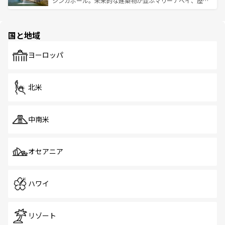
シンガポール。未来的な建築物が並ぶマリーナベイ、歴史
ける。 なお、新着のタイ情報は
コンテンツ一覧
を参照して
そう。 なお、新着の香港情報は
コンテンツ一覧
を参照して
と伝統を感じられるエスニックタウン、多数の緑豊かな公
ほしい。
ほしい。
園や自然保護区など、自然が調和した近代的な景観と文化
の多様性あふれるカラフルな町は、どこを歩いても新しい
国と地域
発見がある。さらに、治安のよさや充実した公共交通機関
も、旅行者にとっては魅力的なポイント。グルメも豊富
で、ホーカーズは地元の風情を楽しめる外せないスポット
ヨーロッパ
だ。訪れる人を飽きさせないシンガポールで、多様な魅力
を体感しよう。 なお、新着のシンガポール情報は
コンテン
ツ一覧
を参照してほしい。
北米
中南米
オセアニア
ハワイ
リゾート