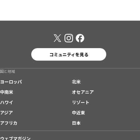
コミュニティを見る
国と地域
ヨーロッパ
北米
中南米
オセアニア
ハワイ
リゾート
アジア
中近東
アフリカ
日本
ウェブマガジン