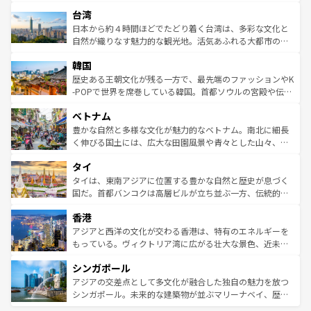
るだろう。車でのロードトリップや列車の旅も、アメリカ
文化や歴史が息づいている。「アロハスピリット」と呼ば
ストラリア東海岸北部に広がる大サンゴ礁地帯グレートバ
ならではの贅沢な旅のスタイルだ。 なお、新着のアメリカ
台湾
れるおもてなしの心で訪れる人々を迎えてくれるハワイの
リアリーフや大陸中央部にそびえるウルル（エアーズロッ
情報は
コンテンツ一覧
を参照してほしい。
人々、おいしいローカルフードやハワイアンミュージッ
ク）、タスマニアの美しい原生林やケアンズの熱帯雨林な
日本から約４時間ほどでたどり着く台湾は、多彩な文化と
ク、伝統的なフラダンスなど、すべてがハワイの魅力を彩
ど、見どころがたくさん。また、カフェやワイン、オージ
自然が織りなす魅力的な観光地。活気あふれる大都市の台
っている。訪れるたびに新しい発見と感動が待っているハ
ービーフなどの食文化も豊かで、美味しいものであふれて
北やノスタルジックな町並みが人気な九份（ジォウフェ
ワイを、存分に味わってほしい。 なお、新着のハワイ情報
韓国
いる。アクティビティも充実しており、サーフィンやダイ
ン）、静ひつな山岳地帯である台湾東部など、都市の喧騒
は
コンテンツ一覧
を参照してほしい。
ビング、ハイキングなど、アウトドア好きにはたまらな
と山間の静けさが共存しており、訪れる人に新しい発見と
歴史ある王朝文化が残る一方で、最先端のファッションやK
い。オーストラリアの多彩な魅力を存分に味わいつくそ
驚きをもたらしてくれる。また、奥深い台湾の食文化も魅
-POPで世界を席巻している韓国。首都ソウルの宮殿や伝統
う。 なお、新着のオーストラリア情報は
コンテンツ一覧
を
力で、夜市などの屋台グルメから高級料理、ヘルシーで美
家屋が並ぶエリアでは韓国の歴史と文化に浸ることがで
参照してほしい。
ベトナム
容にもいいと評判のスイーツなど、バラエティ豊かな料理
き、地方に足を延ばせば四季折々の自然美を楽しむことが
が味わえる。 なお、新着の台湾情報は
コンテンツ一覧
を参
できる。そして、キムチや焼肉、絶品のストリートフード
豊かな自然と多様な文化が魅力的なベトナム。南北に細長
照してほしい。
まで、さまざまな韓国料理が待っている。夜には、韓国な
く伸びる国土には、広大な田園風景や青々とした山々、世
らではのナイトライフも堪能できる。あたたかいホスピタ
界遺産に登録された壮大な自然景観が点在し、都市部では
タイ
リティに包まれながら、韓国の多彩な魅力を心ゆくまで味
急速な発展と共に伝統が息づく。ハノイの古い町並みやホ
わってみてほしい。 なお、新着の韓国情報は
コンテンツ一
ーチミン市のフランス統治時代の建物も、独特の雰囲気を
タイは、東南アジアに位置する豊かな自然と歴史が息づく
覧
を参照してほしい。
醸し出している。また、バラエティの豊かさとおいしさで
国だ。首都バンコクは高層ビルが立ち並ぶ一方、伝統的な
世界中の食通を魅了してやまないベトナム料理も魅力のひ
寺院や市場がいたるところに点在し、古きよき文化と現代
香港
とつ。フォーやバインミー、ベトナムコーヒーなどは、ぜ
の活気が交差している。北部ではチェンマイなどの山岳地
ひ現地で味わいたい。どの地域を訪れてもあたたかい人々
帯で自然と触れ合い、南部ではプーケットやクラビの美し
アジアと西洋の文化が交わる香港は、特有のエネルギーを
が旅行者を迎えてくれるので、きっと忘れられない旅にな
いビーチでリゾート気分を楽しむことができる。タイ料理
もっている。ヴィクトリア湾に広がる壮大な景色、近未来
るはずだ。 なお、新着のベトナム情報は
コンテンツ一覧
を
は世界的に有名で、屋台から高級レストランまで味覚を刺
的なアートスポット、そして歴史と現代が融合した町並
参照してほしい。
シンガポール
激する。気候は一年中温暖で、どの季節にも異なる楽しみ
み、どこを訪れても感動するはず。観光スポットが密集し
が待っている。親しみやすいタイの人々、仏教を中心とし
ており、効率よく見どころを回れるのも魅力。息をのむよ
アジアの交差点として多文化が融合した独自の魅力を放つ
た文化、そして多様な観光資源が、訪れる旅人を魅了し続
うな絶景から文化的な体験まで、香港を存分に楽しみ尽く
シンガポール。未来的な建築物が並ぶマリーナベイ、歴史
ける。 なお、新着のタイ情報は
コンテンツ一覧
を参照して
そう。 なお、新着の香港情報は
コンテンツ一覧
を参照して
と伝統を感じられるエスニックタウン、多数の緑豊かな公