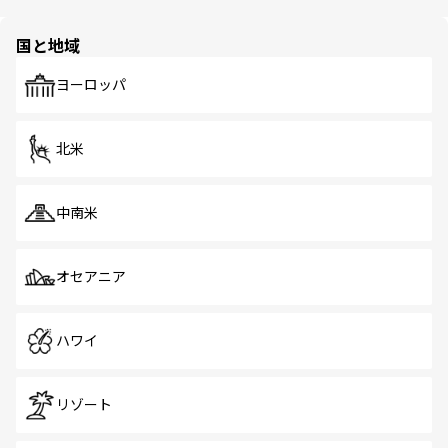
ほしい。
ほしい。
園や自然保護区など、自然が調和した近代的な景観と文化
の多様性あふれるカラフルな町は、どこを歩いても新しい
国と地域
発見がある。さらに、治安のよさや充実した公共交通機関
も、旅行者にとっては魅力的なポイント。グルメも豊富
で、ホーカーズは地元の風情を楽しめる外せないスポット
ヨーロッパ
だ。訪れる人を飽きさせないシンガポールで、多様な魅力
を体感しよう。 なお、新着のシンガポール情報は
コンテン
ツ一覧
を参照してほしい。
北米
中南米
オセアニア
ハワイ
リゾート