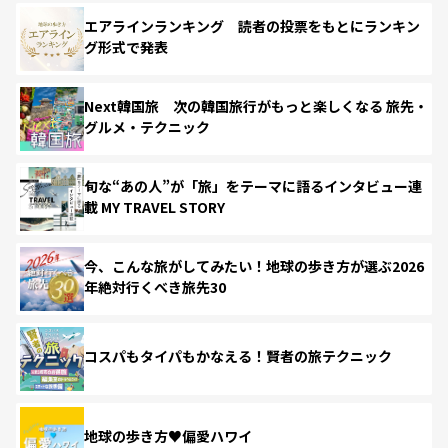
エアラインランキング 読者の投票をもとにランキン
グ形式で発表
Next韓国旅 次の韓国旅行がもっと楽しくなる 旅先・
グルメ・テクニック
旬な“あの人”が「旅」をテーマに語るインタビュー連
載 MY TRAVEL STORY
今、こんな旅がしてみたい！地球の歩き方が選ぶ2026
年絶対行くべき旅先30
コスパもタイパもかなえる！賢者の旅テクニック
地球の歩き方♥偏愛ハワイ