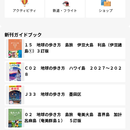
アクティビティ
鉄道・フライト
ショップ
新刊ガイドブック
１５ 地球の歩き方 島旅 伊豆大島 利島（伊豆諸
島①）３訂版
Ｃ０２ 地球の歩き方 ハワイ島 ２０２７～２０２
８
Ｊ３３ 地球の歩き方 墨田区
０２ 地球の歩き方 島旅 奄美大島 喜界島 加計
呂麻島（奄美群島１） ５訂版