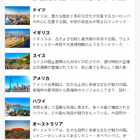
の城塞都市、穏やかなビーチリゾートまで多彩な表情を見
といった象徴的なスポットから、田舎町の古風な美しさま
せる。地方によって風土や気候が異なるスペインはその個
ドイツ
で、幅広い魅力が詰まっている。華麗な宮殿、歴史的な大
性で訪れる人を魅了する。 なお、新着のスペイン情報は
コ
聖堂、美しいビーチ、そして豊かな自然が、訪れる者を心
ドイツは、豊かな歴史と多彩な文化が交差するヨーロッパ
ンテンツ一覧
を参照してほしい。
から魅了する。また、フランスは美食の国としても知ら
の中心に位置する国。中世の街並みが残るロマンチック街
れ、フランス料理はユネスコ無形文化遺産にも登録されて
道から、未来を先取りするようなモダンな都市まで多様な
イギリス
いる。シャンパンの発祥地であるランス、プロヴァンスの
顔を持つこの国は、どこを歩いても飽きることがない。ベ
香り高いラベンダー畑など、多彩な楽しみ方が可能だ。さ
ルリンの文化的活気、バイエルン州のアルプスの絶景、そ
イギリスは、古きよき伝統と最先端が共存する国。ウェス
らに、パリ以外の地域にも魅力が溢れており、どの街角に
してライン川沿いのワイン畑といった風景は必見。ビール
トミンスター寺院や大英博物館のようなランドマーク、歴
も豊かな歴史と文化が息づいている。パリ以外の個性あふ
とソーセージを味わいながら地元の人と過ごす楽しい時間
史ある大学都市、美しい丘陵地帯や牧歌的な風景など、エ
れる地方に足を運ぶとそれぞれで全く異なる文化を体験で
スイス
は、お酒好きな人にはぜひ体験してほしい。 なお、新着の
リアごとに異なる魅力がある。また、優雅なアフタヌーン
きるだろう。 なお、新着のフランス情報は
コンテンツ一覧
ドイツ情報は
コンテンツ一覧
を参照してほしい。
ティー、ビール好きにはたまらない英国パブ、サッカー観
スイスの国土面積は九州ほどの広さだが、運行時刻が正確
を参照してほしい。
戦など、本場だからこそできる体験も豊富。イギリスを旅
な交通網が整備されており、初心者でも安心して個人旅行
して楽しみつくそう。 なお、新着のイギリス情報は
コンテ
を楽しめる。日本同様に時刻表どおりの旅が可能だ。中世
アメリカ
ンツ一覧
を参照してほしい。
の建物がそのまま残る町や、スイスならではのユニークな
博物館もあり、アルプス観光だけでなく町歩きも満喫する
アメリカ合衆国は、広大な土地と多様な文化が魅力の国。
ことができる。国民の所得が高いため物価も高いが、旅行
東海岸の都市部から西海岸のカリフォルニアまで、訪れる
者向けの交通パス提供のサービスもあり、うまく活用すれ
場所ごとに異なる風景と体験が待っている。ニューヨーク
ハワイ
ば市内交通費無料で観光を楽しむこともできる。 なお、新
のような巨大都市は、観光、ショッピング、エンターテイ
着のスイス情報は
コンテンツ一覧
を参照してほしい。
ンメントが詰まった刺激的なスポットだ。一方、アメリカ
年間を通じて温暖な気候に恵まれ、多くの島で構成される
西部には大自然が広がり、グランドキャニオンやイエロー
ハワイは、どの島も独自の魅力をもっている。大自然の神
ストーン国立公園といった絶景が堪能できる。さらに、南
秘を感じたいなら、火山が生み出した壮大な景観を誇るハ
オーストラリア
部のニューオーリンズでは、音楽と美食が融合した独特の
ワイ島は見逃せない。また、定番の観光地といえばオアフ
文化が魅力。旅行者はアメリカの各地域で異なる魅力を楽
島だが、静かな自然を求めるならマウイ島やカウアイ島が
オーストラリアは、壮大な自然と多様な文化が魅力の国。
しみながら、その多様性と豊かな歴史を感じることができ
おすすめ。エメラルドグリーンに輝く海をはじめ、豊かな
シドニーのシンボルであるシドニー・オペラハウス、オー