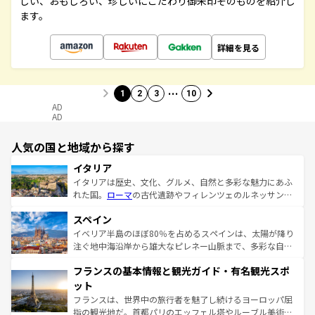
しい、おもしろい、珍しいにこだわり御朱印そのものを紹介し
ます。
詳細を見る
…
1
2
3
10
AD
AD
人気の国と地域から探す
イタリア
イタリアは歴史、文化、グルメ、自然と多彩な魅力にあふ
れた国。
ローマ
の古代遺跡やフィレンツェのルネッサンス
美術、ヴェネツィアの運河など、歴史あるスポットはもち
スペイン
ろん、トスカーナの美しい田園風景やアマルフィ海岸の絶
景など、自然景観も見逃せない。観光の合間には、本場の
イベリア半島のほぼ80％を占めるスペインは、太陽が降り
ピザやパスタなど、絶品のイタリア料理を堪能することも
注ぐ地中海沿岸から雄大なピレネー山脈まで、多彩な自然
できる。朝目覚めてから夜眠るまで、すべての瞬間を楽し
と文化が詰まったヨーロッパ屈指の旅行先だ。多様な地域
フランスの基本情報と観光ガイド・有名観光スポ
ませてくれるイタリアで、忘れられない旅をしてみよう！
文化が根付くこの国では、情熱的なフラメンコ、熱気あふ
なお、新着のイタリア情報は
コンテンツ一覧
を参照してほ
れる闘牛、そして美味しいタパスが生活の一部となってい
ット
しい。
る。首都マドリードの洗練された雰囲気や、バルセロナの
フランスは、世界中の旅行者を魅了し続けるヨーロッパ屈
アートに溢れた街角から、地方では古代ローマ遺跡や中世
指の観光地だ。首都パリのエッフェル塔やルーブル美術館