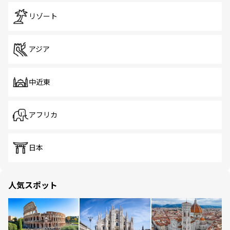
リゾート
アジア
中近東
アフリカ
日本
人気スポット