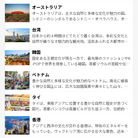
ストーン国立公園といった絶景が堪能できる。さらに、南
秘を感じたいなら、火山が生み出した壮大な景観を誇るハ
オーストラリア
部のニューオーリンズでは、音楽と美食が融合した独特の
ワイ島は見逃せない。また、定番の観光地といえばオアフ
文化が魅力。旅行者はアメリカの各地域で異なる魅力を楽
島だが、静かな自然を求めるならマウイ島やカウアイ島が
オーストラリアは、壮大な自然と多様な文化が魅力の国。
しみながら、その多様性と豊かな歴史を感じることができ
おすすめ。エメラルドグリーンに輝く海をはじめ、豊かな
シドニーのシンボルであるシドニー・オペラハウス、オー
るだろう。車でのロードトリップや列車の旅も、アメリカ
文化や歴史が息づいている。「アロハスピリット」と呼ば
ストラリア東海岸北部に広がる大サンゴ礁地帯グレートバ
ならではの贅沢な旅のスタイルだ。 なお、新着のアメリカ
台湾
れるおもてなしの心で訪れる人々を迎えてくれるハワイの
リアリーフや大陸中央部にそびえるウルル（エアーズロッ
情報は
コンテンツ一覧
を参照してほしい。
人々、おいしいローカルフードやハワイアンミュージッ
ク）、タスマニアの美しい原生林やケアンズの熱帯雨林な
日本から約４時間ほどでたどり着く台湾は、多彩な文化と
ク、伝統的なフラダンスなど、すべてがハワイの魅力を彩
ど、見どころがたくさん。また、カフェやワイン、オージ
自然が織りなす魅力的な観光地。活気あふれる大都市の台
っている。訪れるたびに新しい発見と感動が待っているハ
ービーフなどの食文化も豊かで、美味しいものであふれて
北やノスタルジックな町並みが人気な九份（ジォウフェ
ワイを、存分に味わってほしい。 なお、新着のハワイ情報
韓国
いる。アクティビティも充実しており、サーフィンやダイ
ン）、静ひつな山岳地帯である台湾東部など、都市の喧騒
は
コンテンツ一覧
を参照してほしい。
ビング、ハイキングなど、アウトドア好きにはたまらな
と山間の静けさが共存しており、訪れる人に新しい発見と
歴史ある王朝文化が残る一方で、最先端のファッションやK
い。オーストラリアの多彩な魅力を存分に味わいつくそ
驚きをもたらしてくれる。また、奥深い台湾の食文化も魅
-POPで世界を席巻している韓国。首都ソウルの宮殿や伝統
う。 なお、新着のオーストラリア情報は
コンテンツ一覧
を
力で、夜市などの屋台グルメから高級料理、ヘルシーで美
家屋が並ぶエリアでは韓国の歴史と文化に浸ることがで
参照してほしい。
ベトナム
容にもいいと評判のスイーツなど、バラエティ豊かな料理
き、地方に足を延ばせば四季折々の自然美を楽しむことが
が味わえる。 なお、新着の台湾情報は
コンテンツ一覧
を参
できる。そして、キムチや焼肉、絶品のストリートフード
豊かな自然と多様な文化が魅力的なベトナム。南北に細長
照してほしい。
まで、さまざまな韓国料理が待っている。夜には、韓国な
く伸びる国土には、広大な田園風景や青々とした山々、世
らではのナイトライフも堪能できる。あたたかいホスピタ
界遺産に登録された壮大な自然景観が点在し、都市部では
タイ
リティに包まれながら、韓国の多彩な魅力を心ゆくまで味
急速な発展と共に伝統が息づく。ハノイの古い町並みやホ
わってみてほしい。 なお、新着の韓国情報は
コンテンツ一
ーチミン市のフランス統治時代の建物も、独特の雰囲気を
タイは、東南アジアに位置する豊かな自然と歴史が息づく
覧
を参照してほしい。
醸し出している。また、バラエティの豊かさとおいしさで
国だ。首都バンコクは高層ビルが立ち並ぶ一方、伝統的な
世界中の食通を魅了してやまないベトナム料理も魅力のひ
寺院や市場がいたるところに点在し、古きよき文化と現代
香港
とつ。フォーやバインミー、ベトナムコーヒーなどは、ぜ
の活気が交差している。北部ではチェンマイなどの山岳地
ひ現地で味わいたい。どの地域を訪れてもあたたかい人々
帯で自然と触れ合い、南部ではプーケットやクラビの美し
アジアと西洋の文化が交わる香港は、特有のエネルギーを
が旅行者を迎えてくれるので、きっと忘れられない旅にな
いビーチでリゾート気分を楽しむことができる。タイ料理
もっている。ヴィクトリア湾に広がる壮大な景色、近未来
るはずだ。 なお、新着のベトナム情報は
コンテンツ一覧
を
は世界的に有名で、屋台から高級レストランまで味覚を刺
的なアートスポット、そして歴史と現代が融合した町並