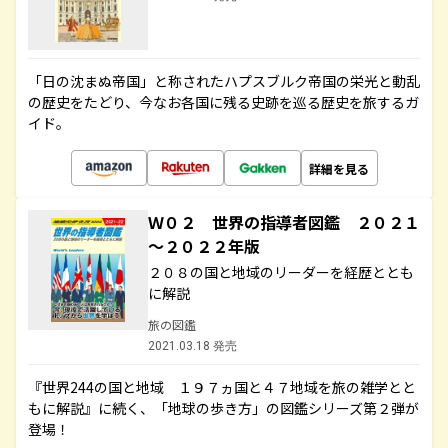
「日の沈まぬ帝国」と称されたハプスブルク帝国の栄光と動乱
の歴史をたどり、今なお各国に残る史跡を巡る歴史を旅するガ
イド。
詳細を見る
Ｗ０２ 世界の指導者図鑑 ２０２１
～２０２２年版
２０８の国と地域のリーダーを経歴ととも
に解説
旅の図鑑
2021.03.18 発売
『世界244の国と地域 １９７ヵ国と４７地域を旅の雑学とと
もに解説』に続く、「地球の歩き方」の図鑑シリーズ第２弾が
登場！