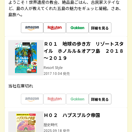
ようこそ！世界遺産の教会、絶品島ごはん、古民家ステイな
ど、島の人が教えてくれた五島の魅力をギュッと凝縮。さあ、
島旅へ。
詳細を見る
Ｒ０１ 地球の歩き方 リゾートスタ
イル ホノルル＆オアフ島 ２０１８
～２０１９
Resort Style
2017.10.04 発売
当社在庫切れ
詳細を見る
Ｈ０２ ハプスブルク帝国
歴史時代
2025.09.18 発売