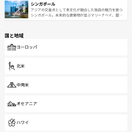
参照してほしい。
シンガポール
激する。気候は一年中温暖で、どの季節にも異なる楽しみ
み、どこを訪れても感動するはず。観光スポットが密集し
が待っている。親しみやすいタイの人々、仏教を中心とし
ており、効率よく見どころを回れるのも魅力。息をのむよ
アジアの交差点として多文化が融合した独自の魅力を放つ
た文化、そして多様な観光資源が、訪れる旅人を魅了し続
うな絶景から文化的な体験まで、香港を存分に楽しみ尽く
シンガポール。未来的な建築物が並ぶマリーナベイ、歴史
ける。 なお、新着のタイ情報は
コンテンツ一覧
を参照して
そう。 なお、新着の香港情報は
コンテンツ一覧
を参照して
と伝統を感じられるエスニックタウン、多数の緑豊かな公
ほしい。
ほしい。
園や自然保護区など、自然が調和した近代的な景観と文化
の多様性あふれるカラフルな町は、どこを歩いても新しい
国と地域
発見がある。さらに、治安のよさや充実した公共交通機関
も、旅行者にとっては魅力的なポイント。グルメも豊富
で、ホーカーズは地元の風情を楽しめる外せないスポット
ヨーロッパ
だ。訪れる人を飽きさせないシンガポールで、多様な魅力
を体感しよう。 なお、新着のシンガポール情報は
コンテン
ツ一覧
を参照してほしい。
北米
中南米
オセアニア
ハワイ