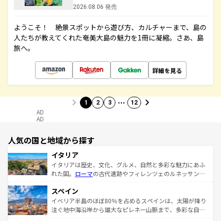
2026.08.06 発売
ようこそ！ 絶景スポットから遊び方、カルチャーまで、島の
人たちが教えてくれた奄美大島の魅力を1冊に凝縮。さあ、島
旅へ。
詳細を見る
…
1
2
3
12
AD
AD
人気の国と地域から探す
イタリア
イタリアは歴史、文化、グルメ、自然と多彩な魅力にあふ
れた国。
ローマ
の古代遺跡やフィレンツェのルネッサンス
美術、ヴェネツィアの運河など、歴史あるスポットはもち
スペイン
ろん、トスカーナの美しい田園風景やアマルフィ海岸の絶
景など、自然景観も見逃せない。観光の合間には、本場の
イベリア半島のほぼ80％を占めるスペインは、太陽が降り
ピザやパスタなど、絶品のイタリア料理を堪能することも
注ぐ地中海沿岸から雄大なピレネー山脈まで、多彩な自然
できる。朝目覚めてから夜眠るまで、すべての瞬間を楽し
と文化が詰まったヨーロッパ屈指の旅行先だ。多様な地域