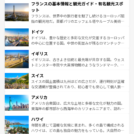
フランスの基本情報と観光ガイド・有名観光スポ
ませてくれるイタリアで、忘れられない旅をしてみよう！
文化が根付くこの国では、情熱的なフラメンコ、熱気あふ
なお、新着のイタリア情報は
コンテンツ一覧
を参照してほ
れる闘牛、そして美味しいタパスが生活の一部となってい
ット
しい。
る。首都マドリードの洗練された雰囲気や、バルセロナの
フランスは、世界中の旅行者を魅了し続けるヨーロッパ屈
アートに溢れた街角から、地方では古代ローマ遺跡や中世
指の観光地だ。首都パリのエッフェル塔やルーブル美術館
の城塞都市、穏やかなビーチリゾートまで多彩な表情を見
といった象徴的なスポットから、田舎町の古風な美しさま
せる。地方によって風土や気候が異なるスペインはその個
ドイツ
で、幅広い魅力が詰まっている。華麗な宮殿、歴史的な大
性で訪れる人を魅了する。 なお、新着のスペイン情報は
コ
聖堂、美しいビーチ、そして豊かな自然が、訪れる者を心
ドイツは、豊かな歴史と多彩な文化が交差するヨーロッパ
ンテンツ一覧
を参照してほしい。
から魅了する。また、フランスは美食の国としても知ら
の中心に位置する国。中世の街並みが残るロマンチック街
れ、フランス料理はユネスコ無形文化遺産にも登録されて
道から、未来を先取りするようなモダンな都市まで多様な
イギリス
いる。シャンパンの発祥地であるランス、プロヴァンスの
顔を持つこの国は、どこを歩いても飽きることがない。ベ
香り高いラベンダー畑など、多彩な楽しみ方が可能だ。さ
ルリンの文化的活気、バイエルン州のアルプスの絶景、そ
イギリスは、古きよき伝統と最先端が共存する国。ウェス
らに、パリ以外の地域にも魅力が溢れており、どの街角に
してライン川沿いのワイン畑といった風景は必見。ビール
トミンスター寺院や大英博物館のようなランドマーク、歴
も豊かな歴史と文化が息づいている。パリ以外の個性あふ
とソーセージを味わいながら地元の人と過ごす楽しい時間
史ある大学都市、美しい丘陵地帯や牧歌的な風景など、エ
れる地方に足を運ぶとそれぞれで全く異なる文化を体験で
スイス
は、お酒好きな人にはぜひ体験してほしい。 なお、新着の
リアごとに異なる魅力がある。また、優雅なアフタヌーン
きるだろう。 なお、新着のフランス情報は
コンテンツ一覧
ドイツ情報は
コンテンツ一覧
を参照してほしい。
ティー、ビール好きにはたまらない英国パブ、サッカー観
スイスの国土面積は九州ほどの広さだが、運行時刻が正確
を参照してほしい。
戦など、本場だからこそできる体験も豊富。イギリスを旅
な交通網が整備されており、初心者でも安心して個人旅行
して楽しみつくそう。 なお、新着のイギリス情報は
コンテ
を楽しめる。日本同様に時刻表どおりの旅が可能だ。中世
アメリカ
ンツ一覧
を参照してほしい。
の建物がそのまま残る町や、スイスならではのユニークな
博物館もあり、アルプス観光だけでなく町歩きも満喫する
アメリカ合衆国は、広大な土地と多様な文化が魅力の国。
ことができる。国民の所得が高いため物価も高いが、旅行
東海岸の都市部から西海岸のカリフォルニアまで、訪れる
者向けの交通パス提供のサービスもあり、うまく活用すれ
場所ごとに異なる風景と体験が待っている。ニューヨーク
ハワイ
ば市内交通費無料で観光を楽しむこともできる。 なお、新
のような巨大都市は、観光、ショッピング、エンターテイ
着のスイス情報は
コンテンツ一覧
を参照してほしい。
ンメントが詰まった刺激的なスポットだ。一方、アメリカ
年間を通じて温暖な気候に恵まれ、多くの島で構成される
西部には大自然が広がり、グランドキャニオンやイエロー
ハワイは、どの島も独自の魅力をもっている。大自然の神