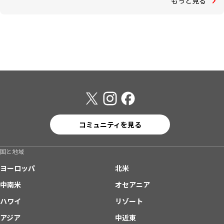
もっと見る
コミュニティを見る
国と地域
ヨーロッパ
北米
中南米
オセアニア
ハワイ
リゾート
アジア
中近東