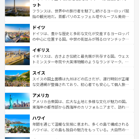
なお、新着のイタリア情報は
コンテンツ一覧
を参照してほ
れる闘牛、そして美味しいタパスが生活の一部となってい
ット
しい。
る。首都マドリードの洗練された雰囲気や、バルセロナの
フランスは、世界中の旅行者を魅了し続けるヨーロッパ屈
アートに溢れた街角から、地方では古代ローマ遺跡や中世
指の観光地だ。首都パリのエッフェル塔やルーブル美術館
の城塞都市、穏やかなビーチリゾートまで多彩な表情を見
といった象徴的なスポットから、田舎町の古風な美しさま
せる。地方によって風土や気候が異なるスペインはその個
ドイツ
で、幅広い魅力が詰まっている。華麗な宮殿、歴史的な大
性で訪れる人を魅了する。 なお、新着のスペイン情報は
コ
聖堂、美しいビーチ、そして豊かな自然が、訪れる者を心
ドイツは、豊かな歴史と多彩な文化が交差するヨーロッパ
ンテンツ一覧
を参照してほしい。
から魅了する。また、フランスは美食の国としても知ら
の中心に位置する国。中世の街並みが残るロマンチック街
れ、フランス料理はユネスコ無形文化遺産にも登録されて
道から、未来を先取りするようなモダンな都市まで多様な
イギリス
いる。シャンパンの発祥地であるランス、プロヴァンスの
顔を持つこの国は、どこを歩いても飽きることがない。ベ
香り高いラベンダー畑など、多彩な楽しみ方が可能だ。さ
ルリンの文化的活気、バイエルン州のアルプスの絶景、そ
イギリスは、古きよき伝統と最先端が共存する国。ウェス
らに、パリ以外の地域にも魅力が溢れており、どの街角に
してライン川沿いのワイン畑といった風景は必見。ビール
トミンスター寺院や大英博物館のようなランドマーク、歴
も豊かな歴史と文化が息づいている。パリ以外の個性あふ
とソーセージを味わいながら地元の人と過ごす楽しい時間
史ある大学都市、美しい丘陵地帯や牧歌的な風景など、エ
れる地方に足を運ぶとそれぞれで全く異なる文化を体験で
スイス
は、お酒好きな人にはぜひ体験してほしい。 なお、新着の
リアごとに異なる魅力がある。また、優雅なアフタヌーン
きるだろう。 なお、新着のフランス情報は
コンテンツ一覧
ドイツ情報は
コンテンツ一覧
を参照してほしい。
ティー、ビール好きにはたまらない英国パブ、サッカー観
スイスの国土面積は九州ほどの広さだが、運行時刻が正確
を参照してほしい。
戦など、本場だからこそできる体験も豊富。イギリスを旅
な交通網が整備されており、初心者でも安心して個人旅行
して楽しみつくそう。 なお、新着のイギリス情報は
コンテ
を楽しめる。日本同様に時刻表どおりの旅が可能だ。中世
アメリカ
ンツ一覧
を参照してほしい。
の建物がそのまま残る町や、スイスならではのユニークな
博物館もあり、アルプス観光だけでなく町歩きも満喫する
アメリカ合衆国は、広大な土地と多様な文化が魅力の国。
ことができる。国民の所得が高いため物価も高いが、旅行
東海岸の都市部から西海岸のカリフォルニアまで、訪れる
者向けの交通パス提供のサービスもあり、うまく活用すれ
場所ごとに異なる風景と体験が待っている。ニューヨーク
ハワイ
ば市内交通費無料で観光を楽しむこともできる。 なお、新
のような巨大都市は、観光、ショッピング、エンターテイ
着のスイス情報は
コンテンツ一覧
を参照してほしい。
ンメントが詰まった刺激的なスポットだ。一方、アメリカ
年間を通じて温暖な気候に恵まれ、多くの島で構成される
西部には大自然が広がり、グランドキャニオンやイエロー
ハワイは、どの島も独自の魅力をもっている。大自然の神
ストーン国立公園といった絶景が堪能できる。さらに、南
秘を感じたいなら、火山が生み出した壮大な景観を誇るハ