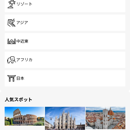
リゾート
アジア
中近東
アフリカ
日本
人気スポット