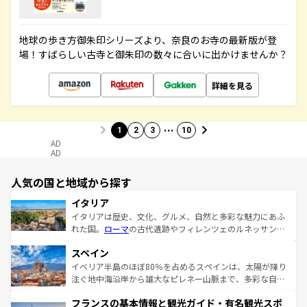
地球の歩き方御朱印シリーズより、奈良のお寺の最新版が登
場！すばらしい古寺と御朱印の数々に合いに出かけませんか？
詳細を見る
…
1
2
3
10
AD
AD
人気の国と地域から探す
イタリア
イタリアは歴史、文化、グルメ、自然と多彩な魅力にあふ
れた国。
ローマ
の古代遺跡やフィレンツェのルネッサンス
美術、ヴェネツィアの運河など、歴史あるスポットはもち
スペイン
ろん、トスカーナの美しい田園風景やアマルフィ海岸の絶
景など、自然景観も見逃せない。観光の合間には、本場の
イベリア半島のほぼ80％を占めるスペインは、太陽が降り
ピザやパスタなど、絶品のイタリア料理を堪能することも
注ぐ地中海沿岸から雄大なピレネー山脈まで、多彩な自然
できる。朝目覚めてから夜眠るまで、すべての瞬間を楽し
と文化が詰まったヨーロッパ屈指の旅行先だ。多様な地域
フランスの基本情報と観光ガイド・有名観光スポ
ませてくれるイタリアで、忘れられない旅をしてみよう！
文化が根付くこの国では、情熱的なフラメンコ、熱気あふ