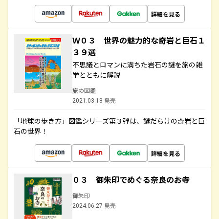
詳細を見る
Ｗ０３ 世界の魅力的な奇岩と巨石１
３９選
不思議とロマンに満ちた岩石の謎を旅の雑
学とともに解説
旅の図鑑
2021.03.18 発売
「地球の歩き方」図鑑シリーズ第３弾は、謎だらけの奇岩と巨
石の世界！
詳細を見る
０３ 御朱印でめぐる奈良のお寺
御朱印
2024.06.27 発売