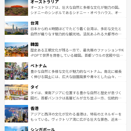
オーストラリア
部のニューオーリンズでは、音楽と美食が融合した独特の
ワイ島は見逃せない。また、定番の観光地といえばオアフ
文化が魅力。旅行者はアメリカの各地域で異なる魅力を楽
島だが、静かな自然を求めるならマウイ島やカウアイ島が
オーストラリアは、壮大な自然と多様な文化が魅力の国。
しみながら、その多様性と豊かな歴史を感じることができ
おすすめ。エメラルドグリーンに輝く海をはじめ、豊かな
シドニーのシンボルであるシドニー・オペラハウス、オー
るだろう。車でのロードトリップや列車の旅も、アメリカ
文化や歴史が息づいている。「アロハスピリット」と呼ば
ストラリア東海岸北部に広がる大サンゴ礁地帯グレートバ
ならではの贅沢な旅のスタイルだ。 なお、新着のアメリカ
台湾
れるおもてなしの心で訪れる人々を迎えてくれるハワイの
リアリーフや大陸中央部にそびえるウルル（エアーズロッ
情報は
コンテンツ一覧
を参照してほしい。
人々、おいしいローカルフードやハワイアンミュージッ
ク）、タスマニアの美しい原生林やケアンズの熱帯雨林な
日本から約４時間ほどでたどり着く台湾は、多彩な文化と
ク、伝統的なフラダンスなど、すべてがハワイの魅力を彩
ど、見どころがたくさん。また、カフェやワイン、オージ
自然が織りなす魅力的な観光地。活気あふれる大都市の台
っている。訪れるたびに新しい発見と感動が待っているハ
ービーフなどの食文化も豊かで、美味しいものであふれて
北やノスタルジックな町並みが人気な九份（ジォウフェ
ワイを、存分に味わってほしい。 なお、新着のハワイ情報
韓国
いる。アクティビティも充実しており、サーフィンやダイ
ン）、静ひつな山岳地帯である台湾東部など、都市の喧騒
は
コンテンツ一覧
を参照してほしい。
ビング、ハイキングなど、アウトドア好きにはたまらな
と山間の静けさが共存しており、訪れる人に新しい発見と
歴史ある王朝文化が残る一方で、最先端のファッションやK
い。オーストラリアの多彩な魅力を存分に味わいつくそ
驚きをもたらしてくれる。また、奥深い台湾の食文化も魅
-POPで世界を席巻している韓国。首都ソウルの宮殿や伝統
う。 なお、新着のオーストラリア情報は
コンテンツ一覧
を
力で、夜市などの屋台グルメから高級料理、ヘルシーで美
家屋が並ぶエリアでは韓国の歴史と文化に浸ることがで
参照してほしい。
ベトナム
容にもいいと評判のスイーツなど、バラエティ豊かな料理
き、地方に足を延ばせば四季折々の自然美を楽しむことが
が味わえる。 なお、新着の台湾情報は
コンテンツ一覧
を参
できる。そして、キムチや焼肉、絶品のストリートフード
豊かな自然と多様な文化が魅力的なベトナム。南北に細長
照してほしい。
まで、さまざまな韓国料理が待っている。夜には、韓国な
く伸びる国土には、広大な田園風景や青々とした山々、世
らではのナイトライフも堪能できる。あたたかいホスピタ
界遺産に登録された壮大な自然景観が点在し、都市部では
タイ
リティに包まれながら、韓国の多彩な魅力を心ゆくまで味
急速な発展と共に伝統が息づく。ハノイの古い町並みやホ
わってみてほしい。 なお、新着の韓国情報は
コンテンツ一
ーチミン市のフランス統治時代の建物も、独特の雰囲気を
タイは、東南アジアに位置する豊かな自然と歴史が息づく
覧
を参照してほしい。
醸し出している。また、バラエティの豊かさとおいしさで
国だ。首都バンコクは高層ビルが立ち並ぶ一方、伝統的な
世界中の食通を魅了してやまないベトナム料理も魅力のひ
寺院や市場がいたるところに点在し、古きよき文化と現代
香港
とつ。フォーやバインミー、ベトナムコーヒーなどは、ぜ
の活気が交差している。北部ではチェンマイなどの山岳地
ひ現地で味わいたい。どの地域を訪れてもあたたかい人々
帯で自然と触れ合い、南部ではプーケットやクラビの美し
アジアと西洋の文化が交わる香港は、特有のエネルギーを
が旅行者を迎えてくれるので、きっと忘れられない旅にな
いビーチでリゾート気分を楽しむことができる。タイ料理
もっている。ヴィクトリア湾に広がる壮大な景色、近未来
るはずだ。 なお、新着のベトナム情報は
コンテンツ一覧
を
は世界的に有名で、屋台から高級レストランまで味覚を刺
的なアートスポット、そして歴史と現代が融合した町並
参照してほしい。
シンガポール
激する。気候は一年中温暖で、どの季節にも異なる楽しみ
み、どこを訪れても感動するはず。観光スポットが密集し