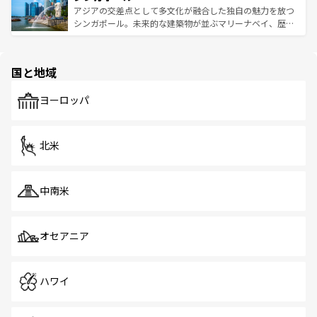
が待っている。親しみやすいタイの人々、仏教を中心とし
ており、効率よく見どころを回れるのも魅力。息をのむよ
アジアの交差点として多文化が融合した独自の魅力を放つ
た文化、そして多様な観光資源が、訪れる旅人を魅了し続
うな絶景から文化的な体験まで、香港を存分に楽しみ尽く
シンガポール。未来的な建築物が並ぶマリーナベイ、歴史
ける。 なお、新着のタイ情報は
コンテンツ一覧
を参照して
そう。 なお、新着の香港情報は
コンテンツ一覧
を参照して
と伝統を感じられるエスニックタウン、多数の緑豊かな公
ほしい。
ほしい。
園や自然保護区など、自然が調和した近代的な景観と文化
の多様性あふれるカラフルな町は、どこを歩いても新しい
国と地域
発見がある。さらに、治安のよさや充実した公共交通機関
も、旅行者にとっては魅力的なポイント。グルメも豊富
で、ホーカーズは地元の風情を楽しめる外せないスポット
ヨーロッパ
だ。訪れる人を飽きさせないシンガポールで、多様な魅力
を体感しよう。 なお、新着のシンガポール情報は
コンテン
ツ一覧
を参照してほしい。
北米
中南米
オセアニア
ハワイ