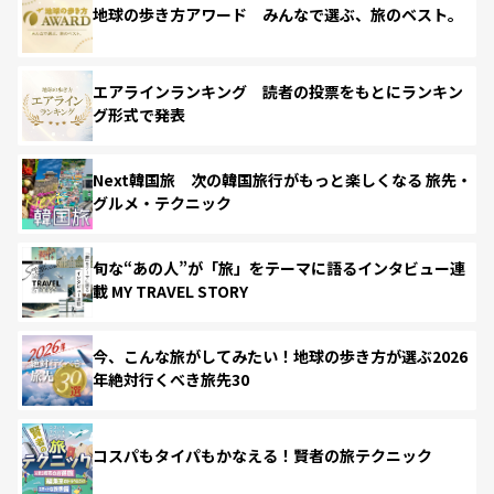
地球の歩き方アワード みんなで選ぶ、旅のベスト。
エアラインランキング 読者の投票をもとにランキン
グ形式で発表
Next韓国旅 次の韓国旅行がもっと楽しくなる 旅先・
グルメ・テクニック
旬な“あの人”が「旅」をテーマに語るインタビュー連
載 MY TRAVEL STORY
今、こんな旅がしてみたい！地球の歩き方が選ぶ2026
年絶対行くべき旅先30
コスパもタイパもかなえる！賢者の旅テクニック