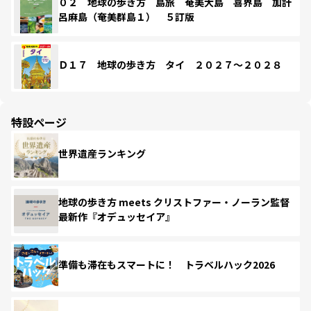
０２ 地球の歩き方 島旅 奄美大島 喜界島 加計
呂麻島（奄美群島１） ５訂版
Ｄ１７ 地球の歩き方 タイ ２０２７～２０２８
特設ページ
世界遺産ランキング
地球の歩き方 meets クリストファー・ノーラン監督
最新作『オデュッセイア』
準備も滞在もスマートに！ トラベルハック2026