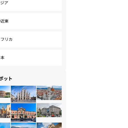
アジア
中近東
アフリカ
日本
ポット