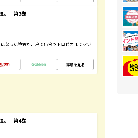
憶。 第3巻
とになった筆者が、島で出合うトロピカルでマジ
詳細を見る
憶。 第4巻