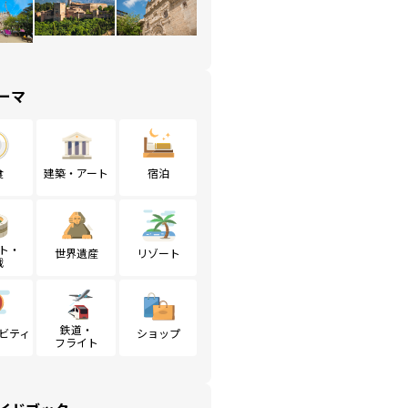
ーマ
食
建築・アート
宿泊
ト・
世界遺産
リゾート
戦
鉄道・
ビティ
ショップ
フライト