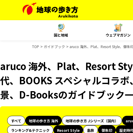
国と地域
ウェブマガジン
TOP
ガイドブック
aruco 海外、Plat、Resort St
aruco 海外、Plat、Resort
代、BOOKS スペシャルコラボ
景、D-Booksのガイドブック
すべて
地球の歩き方 海外
地球の歩き方 Jシリーズ（国内）
aru
ランキング&テクニック
Resort Style
島旅
御朱印
歴史時