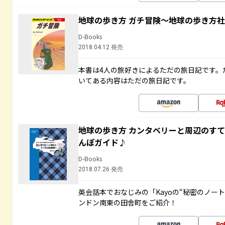
地球の歩き方 ガチ冒険～地球の歩き方
D-Books
2018.04.12 発売
本書は4人の旅好きによるただの旅日記です。
いてある内容はただの旅日記です。
地球の歩き方 カンタベリーと周辺のす
んぽガイド♪
D-Books
2018.07.26 発売
英会話本でおなじみの「Kayoの“秘密のノー
ンドン南東の田舎町をご紹介！