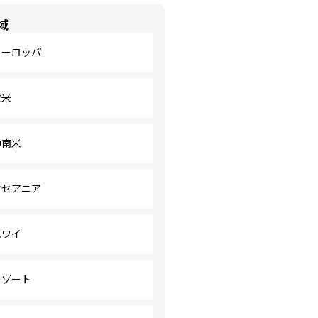
域
ヨーロッパ
北米
中南米
オセアニア
ハワイ
リゾート