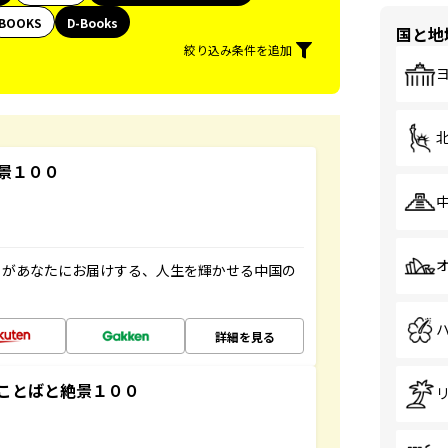
BOOKS
D-Books
国と地
絞り込み条件を追加
景１００
」があなたにお届けする、人生を輝かせる中国の
詳細を見る
ことばと絶景１００