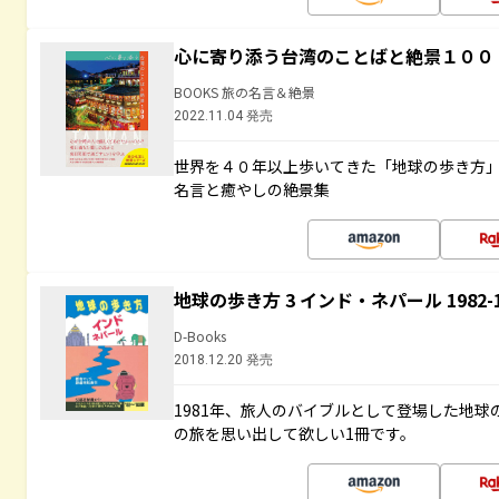
心に寄り添う台湾のことばと絶景１００
BOOKS 旅の名言＆絶景
2022.11.04 発売
世界を４０年以上歩いてきた「地球の歩き方
名言と癒やしの絶景集
地球の歩き方 3 インド・ネパール 1982
D-Books
2018.12.20 発売
1981年、旅人のバイブルとして登場した地
の旅を思い出して欲しい1冊です。