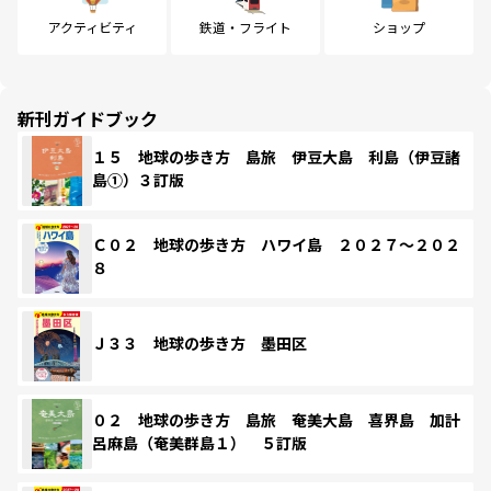
アクティビティ
鉄道・フライト
ショップ
新刊ガイドブック
１５ 地球の歩き方 島旅 伊豆大島 利島（伊豆諸
島①）３訂版
Ｃ０２ 地球の歩き方 ハワイ島 ２０２７～２０２
８
Ｊ３３ 地球の歩き方 墨田区
０２ 地球の歩き方 島旅 奄美大島 喜界島 加計
呂麻島（奄美群島１） ５訂版