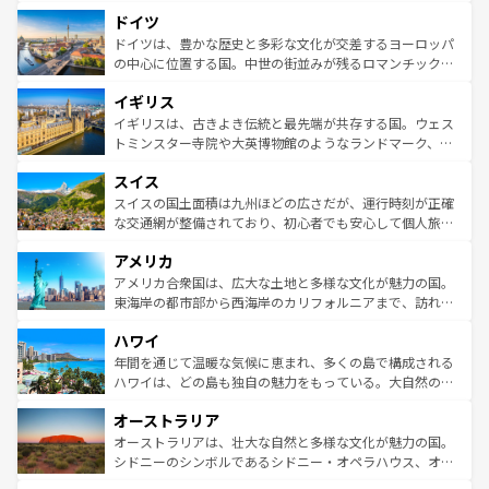
といった象徴的なスポットから、田舎町の古風な美しさま
せる。地方によって風土や気候が異なるスペインはその個
ドイツ
で、幅広い魅力が詰まっている。華麗な宮殿、歴史的な大
性で訪れる人を魅了する。 なお、新着のスペイン情報は
コ
聖堂、美しいビーチ、そして豊かな自然が、訪れる者を心
ドイツは、豊かな歴史と多彩な文化が交差するヨーロッパ
ンテンツ一覧
を参照してほしい。
から魅了する。また、フランスは美食の国としても知ら
の中心に位置する国。中世の街並みが残るロマンチック街
れ、フランス料理はユネスコ無形文化遺産にも登録されて
道から、未来を先取りするようなモダンな都市まで多様な
イギリス
いる。シャンパンの発祥地であるランス、プロヴァンスの
顔を持つこの国は、どこを歩いても飽きることがない。ベ
香り高いラベンダー畑など、多彩な楽しみ方が可能だ。さ
ルリンの文化的活気、バイエルン州のアルプスの絶景、そ
イギリスは、古きよき伝統と最先端が共存する国。ウェス
らに、パリ以外の地域にも魅力が溢れており、どの街角に
してライン川沿いのワイン畑といった風景は必見。ビール
トミンスター寺院や大英博物館のようなランドマーク、歴
も豊かな歴史と文化が息づいている。パリ以外の個性あふ
とソーセージを味わいながら地元の人と過ごす楽しい時間
史ある大学都市、美しい丘陵地帯や牧歌的な風景など、エ
れる地方に足を運ぶとそれぞれで全く異なる文化を体験で
スイス
は、お酒好きな人にはぜひ体験してほしい。 なお、新着の
リアごとに異なる魅力がある。また、優雅なアフタヌーン
きるだろう。 なお、新着のフランス情報は
コンテンツ一覧
ドイツ情報は
コンテンツ一覧
を参照してほしい。
ティー、ビール好きにはたまらない英国パブ、サッカー観
スイスの国土面積は九州ほどの広さだが、運行時刻が正確
を参照してほしい。
戦など、本場だからこそできる体験も豊富。イギリスを旅
な交通網が整備されており、初心者でも安心して個人旅行
して楽しみつくそう。 なお、新着のイギリス情報は
コンテ
を楽しめる。日本同様に時刻表どおりの旅が可能だ。中世
アメリカ
ンツ一覧
を参照してほしい。
の建物がそのまま残る町や、スイスならではのユニークな
博物館もあり、アルプス観光だけでなく町歩きも満喫する
アメリカ合衆国は、広大な土地と多様な文化が魅力の国。
ことができる。国民の所得が高いため物価も高いが、旅行
東海岸の都市部から西海岸のカリフォルニアまで、訪れる
者向けの交通パス提供のサービスもあり、うまく活用すれ
場所ごとに異なる風景と体験が待っている。ニューヨーク
ハワイ
ば市内交通費無料で観光を楽しむこともできる。 なお、新
のような巨大都市は、観光、ショッピング、エンターテイ
着のスイス情報は
コンテンツ一覧
を参照してほしい。
ンメントが詰まった刺激的なスポットだ。一方、アメリカ
年間を通じて温暖な気候に恵まれ、多くの島で構成される
西部には大自然が広がり、グランドキャニオンやイエロー
ハワイは、どの島も独自の魅力をもっている。大自然の神
ストーン国立公園といった絶景が堪能できる。さらに、南
秘を感じたいなら、火山が生み出した壮大な景観を誇るハ
オーストラリア
部のニューオーリンズでは、音楽と美食が融合した独特の
ワイ島は見逃せない。また、定番の観光地といえばオアフ
文化が魅力。旅行者はアメリカの各地域で異なる魅力を楽
島だが、静かな自然を求めるならマウイ島やカウアイ島が
オーストラリアは、壮大な自然と多様な文化が魅力の国。
しみながら、その多様性と豊かな歴史を感じることができ
おすすめ。エメラルドグリーンに輝く海をはじめ、豊かな
シドニーのシンボルであるシドニー・オペラハウス、オー
るだろう。車でのロードトリップや列車の旅も、アメリカ
文化や歴史が息づいている。「アロハスピリット」と呼ば
ストラリア東海岸北部に広がる大サンゴ礁地帯グレートバ