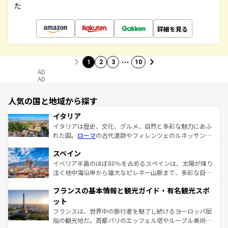
た
詳細を見る
…
1
2
3
10
AD
AD
人気の国と地域から探す
イタリア
イタリアは歴史、文化、グルメ、自然と多彩な魅力にあふ
れた国。
ローマ
の古代遺跡やフィレンツェのルネッサンス
美術、ヴェネツィアの運河など、歴史あるスポットはもち
スペイン
ろん、トスカーナの美しい田園風景やアマルフィ海岸の絶
景など、自然景観も見逃せない。観光の合間には、本場の
イベリア半島のほぼ80％を占めるスペインは、太陽が降り
ピザやパスタなど、絶品のイタリア料理を堪能することも
注ぐ地中海沿岸から雄大なピレネー山脈まで、多彩な自然
できる。朝目覚めてから夜眠るまで、すべての瞬間を楽し
と文化が詰まったヨーロッパ屈指の旅行先だ。多様な地域
フランスの基本情報と観光ガイド・有名観光スポ
ませてくれるイタリアで、忘れられない旅をしてみよう！
文化が根付くこの国では、情熱的なフラメンコ、熱気あふ
なお、新着のイタリア情報は
コンテンツ一覧
を参照してほ
れる闘牛、そして美味しいタパスが生活の一部となってい
ット
しい。
る。首都マドリードの洗練された雰囲気や、バルセロナの
フランスは、世界中の旅行者を魅了し続けるヨーロッパ屈
アートに溢れた街角から、地方では古代ローマ遺跡や中世
指の観光地だ。首都パリのエッフェル塔やルーブル美術館
の城塞都市、穏やかなビーチリゾートまで多彩な表情を見