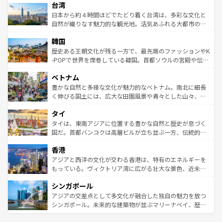
ならではの贅沢な旅のスタイルだ。 なお、新着のアメリカ
台湾
れるおもてなしの心で訪れる人々を迎えてくれるハワイの
リアリーフや大陸中央部にそびえるウルル（エアーズロッ
情報は
コンテンツ一覧
を参照してほしい。
人々、おいしいローカルフードやハワイアンミュージッ
ク）、タスマニアの美しい原生林やケアンズの熱帯雨林な
日本から約４時間ほどでたどり着く台湾は、多彩な文化と
ク、伝統的なフラダンスなど、すべてがハワイの魅力を彩
ど、見どころがたくさん。また、カフェやワイン、オージ
自然が織りなす魅力的な観光地。活気あふれる大都市の台
っている。訪れるたびに新しい発見と感動が待っているハ
ービーフなどの食文化も豊かで、美味しいものであふれて
北やノスタルジックな町並みが人気な九份（ジォウフェ
ワイを、存分に味わってほしい。 なお、新着のハワイ情報
韓国
いる。アクティビティも充実しており、サーフィンやダイ
ン）、静ひつな山岳地帯である台湾東部など、都市の喧騒
は
コンテンツ一覧
を参照してほしい。
ビング、ハイキングなど、アウトドア好きにはたまらな
と山間の静けさが共存しており、訪れる人に新しい発見と
歴史ある王朝文化が残る一方で、最先端のファッションやK
い。オーストラリアの多彩な魅力を存分に味わいつくそ
驚きをもたらしてくれる。また、奥深い台湾の食文化も魅
-POPで世界を席巻している韓国。首都ソウルの宮殿や伝統
う。 なお、新着のオーストラリア情報は
コンテンツ一覧
を
力で、夜市などの屋台グルメから高級料理、ヘルシーで美
家屋が並ぶエリアでは韓国の歴史と文化に浸ることがで
参照してほしい。
ベトナム
容にもいいと評判のスイーツなど、バラエティ豊かな料理
き、地方に足を延ばせば四季折々の自然美を楽しむことが
が味わえる。 なお、新着の台湾情報は
コンテンツ一覧
を参
できる。そして、キムチや焼肉、絶品のストリートフード
豊かな自然と多様な文化が魅力的なベトナム。南北に細長
照してほしい。
まで、さまざまな韓国料理が待っている。夜には、韓国な
く伸びる国土には、広大な田園風景や青々とした山々、世
らではのナイトライフも堪能できる。あたたかいホスピタ
界遺産に登録された壮大な自然景観が点在し、都市部では
タイ
リティに包まれながら、韓国の多彩な魅力を心ゆくまで味
急速な発展と共に伝統が息づく。ハノイの古い町並みやホ
わってみてほしい。 なお、新着の韓国情報は
コンテンツ一
ーチミン市のフランス統治時代の建物も、独特の雰囲気を
タイは、東南アジアに位置する豊かな自然と歴史が息づく
覧
を参照してほしい。
醸し出している。また、バラエティの豊かさとおいしさで
国だ。首都バンコクは高層ビルが立ち並ぶ一方、伝統的な
世界中の食通を魅了してやまないベトナム料理も魅力のひ
寺院や市場がいたるところに点在し、古きよき文化と現代
香港
とつ。フォーやバインミー、ベトナムコーヒーなどは、ぜ
の活気が交差している。北部ではチェンマイなどの山岳地
ひ現地で味わいたい。どの地域を訪れてもあたたかい人々
帯で自然と触れ合い、南部ではプーケットやクラビの美し
アジアと西洋の文化が交わる香港は、特有のエネルギーを
が旅行者を迎えてくれるので、きっと忘れられない旅にな
いビーチでリゾート気分を楽しむことができる。タイ料理
もっている。ヴィクトリア湾に広がる壮大な景色、近未来
るはずだ。 なお、新着のベトナム情報は
コンテンツ一覧
を
は世界的に有名で、屋台から高級レストランまで味覚を刺
的なアートスポット、そして歴史と現代が融合した町並
参照してほしい。
シンガポール
激する。気候は一年中温暖で、どの季節にも異なる楽しみ
み、どこを訪れても感動するはず。観光スポットが密集し
が待っている。親しみやすいタイの人々、仏教を中心とし
ており、効率よく見どころを回れるのも魅力。息をのむよ
アジアの交差点として多文化が融合した独自の魅力を放つ
た文化、そして多様な観光資源が、訪れる旅人を魅了し続
うな絶景から文化的な体験まで、香港を存分に楽しみ尽く
シンガポール。未来的な建築物が並ぶマリーナベイ、歴史
ける。 なお、新着のタイ情報は
コンテンツ一覧
を参照して
そう。 なお、新着の香港情報は
コンテンツ一覧
を参照して
と伝統を感じられるエスニックタウン、多数の緑豊かな公
ほしい。
ほしい。