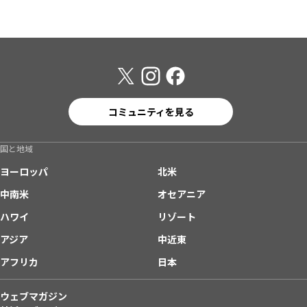
コミュニティを見る
国と地域
ヨーロッパ
北米
中南米
オセアニア
ハワイ
リゾート
アジア
中近東
アフリカ
日本
ウェブマガジン