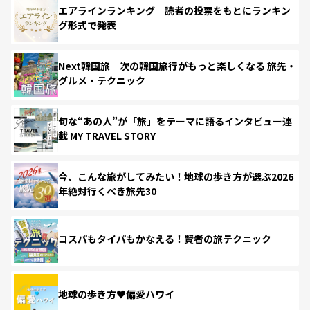
エアラインランキング 読者の投票をもとにランキン
グ形式で発表
Next韓国旅 次の韓国旅行がもっと楽しくなる 旅先・
グルメ・テクニック
旬な“あの人”が「旅」をテーマに語るインタビュー連
載 MY TRAVEL STORY
今、こんな旅がしてみたい！地球の歩き方が選ぶ2026
年絶対行くべき旅先30
コスパもタイパもかなえる！賢者の旅テクニック
地球の歩き方♥偏愛ハワイ