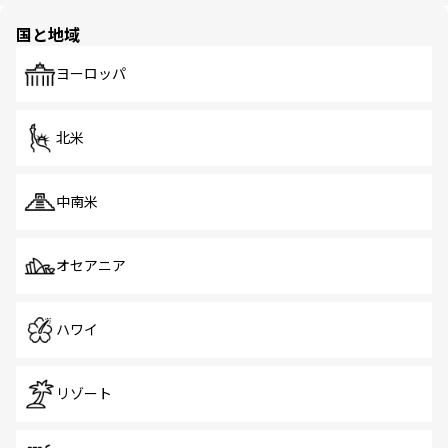
園や自然保護区など、自然が調和した近代的な景観と文化
の多様性あふれるカラフルな町は、どこを歩いても新しい
国と地域
発見がある。さらに、治安のよさや充実した公共交通機関
も、旅行者にとっては魅力的なポイント。グルメも豊富
で、ホーカーズは地元の風情を楽しめる外せないスポット
ヨーロッパ
だ。訪れる人を飽きさせないシンガポールで、多様な魅力
を体感しよう。 なお、新着のシンガポール情報は
コンテン
ツ一覧
を参照してほしい。
北米
中南米
オセアニア
ハワイ
リゾート