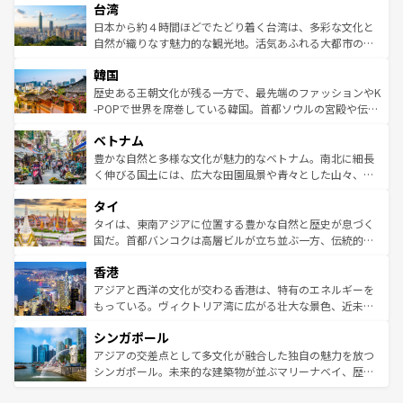
ならではの贅沢な旅のスタイルだ。 なお、新着のアメリカ
台湾
れるおもてなしの心で訪れる人々を迎えてくれるハワイの
リアリーフや大陸中央部にそびえるウルル（エアーズロッ
情報は
コンテンツ一覧
を参照してほしい。
人々、おいしいローカルフードやハワイアンミュージッ
ク）、タスマニアの美しい原生林やケアンズの熱帯雨林な
日本から約４時間ほどでたどり着く台湾は、多彩な文化と
ク、伝統的なフラダンスなど、すべてがハワイの魅力を彩
ど、見どころがたくさん。また、カフェやワイン、オージ
自然が織りなす魅力的な観光地。活気あふれる大都市の台
っている。訪れるたびに新しい発見と感動が待っているハ
ービーフなどの食文化も豊かで、美味しいものであふれて
北やノスタルジックな町並みが人気な九份（ジォウフェ
ワイを、存分に味わってほしい。 なお、新着のハワイ情報
韓国
いる。アクティビティも充実しており、サーフィンやダイ
ン）、静ひつな山岳地帯である台湾東部など、都市の喧騒
は
コンテンツ一覧
を参照してほしい。
ビング、ハイキングなど、アウトドア好きにはたまらな
と山間の静けさが共存しており、訪れる人に新しい発見と
歴史ある王朝文化が残る一方で、最先端のファッションやK
い。オーストラリアの多彩な魅力を存分に味わいつくそ
驚きをもたらしてくれる。また、奥深い台湾の食文化も魅
-POPで世界を席巻している韓国。首都ソウルの宮殿や伝統
う。 なお、新着のオーストラリア情報は
コンテンツ一覧
を
力で、夜市などの屋台グルメから高級料理、ヘルシーで美
家屋が並ぶエリアでは韓国の歴史と文化に浸ることがで
参照してほしい。
ベトナム
容にもいいと評判のスイーツなど、バラエティ豊かな料理
き、地方に足を延ばせば四季折々の自然美を楽しむことが
が味わえる。 なお、新着の台湾情報は
コンテンツ一覧
を参
できる。そして、キムチや焼肉、絶品のストリートフード
豊かな自然と多様な文化が魅力的なベトナム。南北に細長
照してほしい。
まで、さまざまな韓国料理が待っている。夜には、韓国な
く伸びる国土には、広大な田園風景や青々とした山々、世
らではのナイトライフも堪能できる。あたたかいホスピタ
界遺産に登録された壮大な自然景観が点在し、都市部では
タイ
リティに包まれながら、韓国の多彩な魅力を心ゆくまで味
急速な発展と共に伝統が息づく。ハノイの古い町並みやホ
わってみてほしい。 なお、新着の韓国情報は
コンテンツ一
ーチミン市のフランス統治時代の建物も、独特の雰囲気を
タイは、東南アジアに位置する豊かな自然と歴史が息づく
覧
を参照してほしい。
醸し出している。また、バラエティの豊かさとおいしさで
国だ。首都バンコクは高層ビルが立ち並ぶ一方、伝統的な
世界中の食通を魅了してやまないベトナム料理も魅力のひ
寺院や市場がいたるところに点在し、古きよき文化と現代
香港
とつ。フォーやバインミー、ベトナムコーヒーなどは、ぜ
の活気が交差している。北部ではチェンマイなどの山岳地
ひ現地で味わいたい。どの地域を訪れてもあたたかい人々
帯で自然と触れ合い、南部ではプーケットやクラビの美し
アジアと西洋の文化が交わる香港は、特有のエネルギーを
が旅行者を迎えてくれるので、きっと忘れられない旅にな
いビーチでリゾート気分を楽しむことができる。タイ料理
もっている。ヴィクトリア湾に広がる壮大な景色、近未来
るはずだ。 なお、新着のベトナム情報は
コンテンツ一覧
を
は世界的に有名で、屋台から高級レストランまで味覚を刺
的なアートスポット、そして歴史と現代が融合した町並
参照してほしい。
シンガポール
激する。気候は一年中温暖で、どの季節にも異なる楽しみ
み、どこを訪れても感動するはず。観光スポットが密集し
が待っている。親しみやすいタイの人々、仏教を中心とし
ており、効率よく見どころを回れるのも魅力。息をのむよ
アジアの交差点として多文化が融合した独自の魅力を放つ
た文化、そして多様な観光資源が、訪れる旅人を魅了し続
うな絶景から文化的な体験まで、香港を存分に楽しみ尽く
シンガポール。未来的な建築物が並ぶマリーナベイ、歴史
ける。 なお、新着のタイ情報は
コンテンツ一覧
を参照して
そう。 なお、新着の香港情報は
コンテンツ一覧
を参照して
と伝統を感じられるエスニックタウン、多数の緑豊かな公
ほしい。
ほしい。