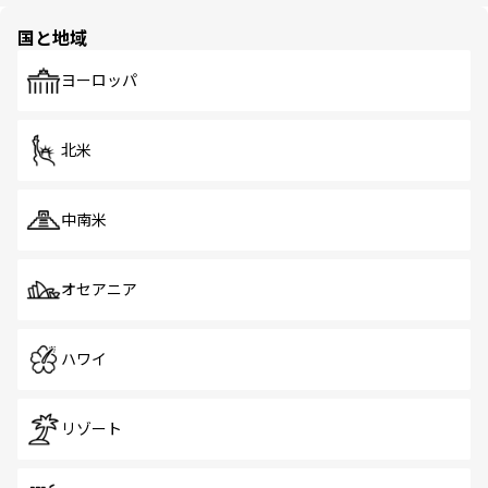
園や自然保護区など、自然が調和した近代的な景観と文化
の多様性あふれるカラフルな町は、どこを歩いても新しい
国と地域
発見がある。さらに、治安のよさや充実した公共交通機関
も、旅行者にとっては魅力的なポイント。グルメも豊富
で、ホーカーズは地元の風情を楽しめる外せないスポット
ヨーロッパ
だ。訪れる人を飽きさせないシンガポールで、多様な魅力
を体感しよう。 なお、新着のシンガポール情報は
コンテン
ツ一覧
を参照してほしい。
北米
中南米
オセアニア
ハワイ
リゾート