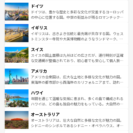
といった象徴的なスポットから、田舎町の古風な美しさま
せる。地方によって風土や気候が異なるスペインはその個
ドイツ
で、幅広い魅力が詰まっている。華麗な宮殿、歴史的な大
性で訪れる人を魅了する。 なお、新着のスペイン情報は
コ
聖堂、美しいビーチ、そして豊かな自然が、訪れる者を心
ドイツは、豊かな歴史と多彩な文化が交差するヨーロッパ
ンテンツ一覧
を参照してほしい。
から魅了する。また、フランスは美食の国としても知ら
の中心に位置する国。中世の街並みが残るロマンチック街
れ、フランス料理はユネスコ無形文化遺産にも登録されて
道から、未来を先取りするようなモダンな都市まで多様な
イギリス
いる。シャンパンの発祥地であるランス、プロヴァンスの
顔を持つこの国は、どこを歩いても飽きることがない。ベ
香り高いラベンダー畑など、多彩な楽しみ方が可能だ。さ
ルリンの文化的活気、バイエルン州のアルプスの絶景、そ
イギリスは、古きよき伝統と最先端が共存する国。ウェス
らに、パリ以外の地域にも魅力が溢れており、どの街角に
してライン川沿いのワイン畑といった風景は必見。ビール
トミンスター寺院や大英博物館のようなランドマーク、歴
も豊かな歴史と文化が息づいている。パリ以外の個性あふ
とソーセージを味わいながら地元の人と過ごす楽しい時間
史ある大学都市、美しい丘陵地帯や牧歌的な風景など、エ
れる地方に足を運ぶとそれぞれで全く異なる文化を体験で
スイス
は、お酒好きな人にはぜひ体験してほしい。 なお、新着の
リアごとに異なる魅力がある。また、優雅なアフタヌーン
きるだろう。 なお、新着のフランス情報は
コンテンツ一覧
ドイツ情報は
コンテンツ一覧
を参照してほしい。
ティー、ビール好きにはたまらない英国パブ、サッカー観
スイスの国土面積は九州ほどの広さだが、運行時刻が正確
を参照してほしい。
戦など、本場だからこそできる体験も豊富。イギリスを旅
な交通網が整備されており、初心者でも安心して個人旅行
して楽しみつくそう。 なお、新着のイギリス情報は
コンテ
を楽しめる。日本同様に時刻表どおりの旅が可能だ。中世
アメリカ
ンツ一覧
を参照してほしい。
の建物がそのまま残る町や、スイスならではのユニークな
博物館もあり、アルプス観光だけでなく町歩きも満喫する
アメリカ合衆国は、広大な土地と多様な文化が魅力の国。
ことができる。国民の所得が高いため物価も高いが、旅行
東海岸の都市部から西海岸のカリフォルニアまで、訪れる
者向けの交通パス提供のサービスもあり、うまく活用すれ
場所ごとに異なる風景と体験が待っている。ニューヨーク
ハワイ
ば市内交通費無料で観光を楽しむこともできる。 なお、新
のような巨大都市は、観光、ショッピング、エンターテイ
着のスイス情報は
コンテンツ一覧
を参照してほしい。
ンメントが詰まった刺激的なスポットだ。一方、アメリカ
年間を通じて温暖な気候に恵まれ、多くの島で構成される
西部には大自然が広がり、グランドキャニオンやイエロー
ハワイは、どの島も独自の魅力をもっている。大自然の神
ストーン国立公園といった絶景が堪能できる。さらに、南
秘を感じたいなら、火山が生み出した壮大な景観を誇るハ
オーストラリア
部のニューオーリンズでは、音楽と美食が融合した独特の
ワイ島は見逃せない。また、定番の観光地といえばオアフ
文化が魅力。旅行者はアメリカの各地域で異なる魅力を楽
島だが、静かな自然を求めるならマウイ島やカウアイ島が
オーストラリアは、壮大な自然と多様な文化が魅力の国。
しみながら、その多様性と豊かな歴史を感じることができ
おすすめ。エメラルドグリーンに輝く海をはじめ、豊かな
シドニーのシンボルであるシドニー・オペラハウス、オー
るだろう。車でのロードトリップや列車の旅も、アメリカ
文化や歴史が息づいている。「アロハスピリット」と呼ば
ストラリア東海岸北部に広がる大サンゴ礁地帯グレートバ