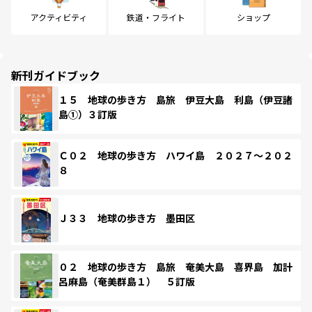
アクティビティ
鉄道・フライト
ショップ
新刊ガイドブック
１５ 地球の歩き方 島旅 伊豆大島 利島（伊豆諸
島①）３訂版
Ｃ０２ 地球の歩き方 ハワイ島 ２０２７～２０２
８
Ｊ３３ 地球の歩き方 墨田区
０２ 地球の歩き方 島旅 奄美大島 喜界島 加計
呂麻島（奄美群島１） ５訂版