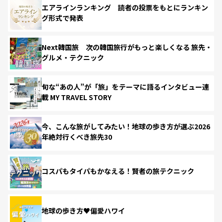
エアラインランキング 読者の投票をもとにランキン
グ形式で発表
Next韓国旅 次の韓国旅行がもっと楽しくなる 旅先・
グルメ・テクニック
旬な“あの人”が「旅」をテーマに語るインタビュー連
載 MY TRAVEL STORY
今、こんな旅がしてみたい！地球の歩き方が選ぶ2026
年絶対行くべき旅先30
コスパもタイパもかなえる！賢者の旅テクニック
地球の歩き方♥偏愛ハワイ