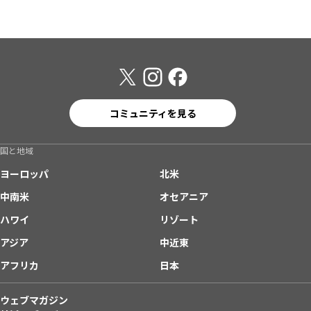
コミュニティを見る
国と地域
ヨーロッパ
北米
中南米
オセアニア
ハワイ
リゾート
アジア
中近東
アフリカ
日本
ウェブマガジン