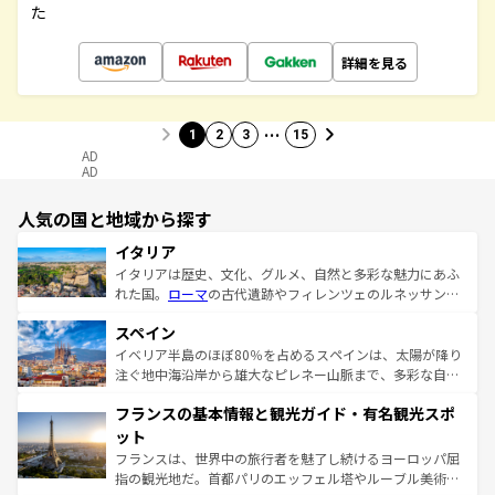
た
詳細を見る
…
1
2
3
15
AD
AD
人気の国と地域から探す
イタリア
イタリアは歴史、文化、グルメ、自然と多彩な魅力にあふ
れた国。
ローマ
の古代遺跡やフィレンツェのルネッサンス
美術、ヴェネツィアの運河など、歴史あるスポットはもち
スペイン
ろん、トスカーナの美しい田園風景やアマルフィ海岸の絶
景など、自然景観も見逃せない。観光の合間には、本場の
イベリア半島のほぼ80％を占めるスペインは、太陽が降り
ピザやパスタなど、絶品のイタリア料理を堪能することも
注ぐ地中海沿岸から雄大なピレネー山脈まで、多彩な自然
できる。朝目覚めてから夜眠るまで、すべての瞬間を楽し
と文化が詰まったヨーロッパ屈指の旅行先だ。多様な地域
フランスの基本情報と観光ガイド・有名観光スポ
ませてくれるイタリアで、忘れられない旅をしてみよう！
文化が根付くこの国では、情熱的なフラメンコ、熱気あふ
なお、新着のイタリア情報は
コンテンツ一覧
を参照してほ
れる闘牛、そして美味しいタパスが生活の一部となってい
ット
しい。
る。首都マドリードの洗練された雰囲気や、バルセロナの
フランスは、世界中の旅行者を魅了し続けるヨーロッパ屈
アートに溢れた街角から、地方では古代ローマ遺跡や中世
指の観光地だ。首都パリのエッフェル塔やルーブル美術館
の城塞都市、穏やかなビーチリゾートまで多彩な表情を見