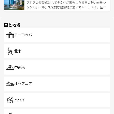
が待っている。親しみやすいタイの人々、仏教を中心とし
ており、効率よく見どころを回れるのも魅力。息をのむよ
アジアの交差点として多文化が融合した独自の魅力を放つ
た文化、そして多様な観光資源が、訪れる旅人を魅了し続
うな絶景から文化的な体験まで、香港を存分に楽しみ尽く
シンガポール。未来的な建築物が並ぶマリーナベイ、歴史
ける。 なお、新着のタイ情報は
コンテンツ一覧
を参照して
そう。 なお、新着の香港情報は
コンテンツ一覧
を参照して
と伝統を感じられるエスニックタウン、多数の緑豊かな公
ほしい。
ほしい。
園や自然保護区など、自然が調和した近代的な景観と文化
の多様性あふれるカラフルな町は、どこを歩いても新しい
国と地域
発見がある。さらに、治安のよさや充実した公共交通機関
も、旅行者にとっては魅力的なポイント。グルメも豊富
で、ホーカーズは地元の風情を楽しめる外せないスポット
ヨーロッパ
だ。訪れる人を飽きさせないシンガポールで、多様な魅力
を体感しよう。 なお、新着のシンガポール情報は
コンテン
ツ一覧
を参照してほしい。
北米
中南米
オセアニア
ハワイ