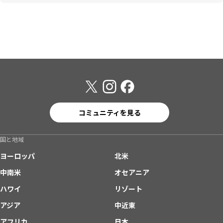
コミュニティを見る
国と地域
ヨーロッパ
北米
中南米
オセアニア
ハワイ
リゾート
アジア
中近東
アフリカ
日本