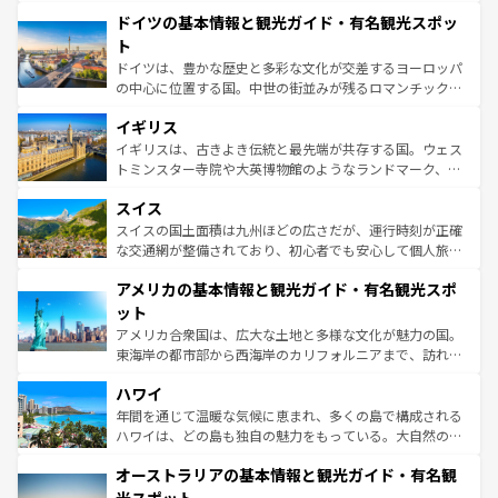
といった象徴的なスポットから、田舎町の古風な美しさま
せる。地方によって風土や気候が異なるスペインはその個
ドイツの基本情報と観光ガイド・有名観光スポッ
で、幅広い魅力が詰まっている。華麗な宮殿、歴史的な大
性で訪れる人を魅了する。 なお、新着のスペイン情報は
コ
聖堂、美しいビーチ、そして豊かな自然が、訪れる者を心
ト
ンテンツ一覧
を参照してほしい。
から魅了する。また、フランスは美食の国としても知ら
ドイツは、豊かな歴史と多彩な文化が交差するヨーロッパ
れ、フランス料理はユネスコ無形文化遺産にも登録されて
の中心に位置する国。中世の街並みが残るロマンチック街
いる。シャンパンの発祥地であるランス、プロヴァンスの
道から、未来を先取りするようなモダンな都市まで多様な
香り高いラベンダー畑など、多彩な楽しみ方が可能だ。さ
イギリス
顔を持つこの国は、どこを歩いても飽きることがない。ベ
らに、パリ以外の地域にも魅力が溢れており、どの街角に
ルリンの文化的活気、バイエルン州のアルプスの絶景、そ
イギリスは、古きよき伝統と最先端が共存する国。ウェス
も豊かな歴史と文化が息づいている。パリ以外の個性あふ
してライン川沿いのワイン畑といった風景は必見。ビール
トミンスター寺院や大英博物館のようなランドマーク、歴
れる地方に足を運ぶとそれぞれで全く異なる文化を体験で
とソーセージを味わいながら地元の人と過ごす楽しい時間
史ある大学都市、美しい丘陵地帯や牧歌的な風景など、エ
きるだろう。 なお、新着のフランス情報は
コンテンツ一覧
スイス
は、お酒好きな人にはぜひ体験してほしい。 なお、新着の
リアごとに異なる魅力がある。また、優雅なアフタヌーン
を参照してほしい。
ドイツ情報は
コンテンツ一覧
を参照してほしい。
ティー、ビール好きにはたまらない英国パブ、サッカー観
スイスの国土面積は九州ほどの広さだが、運行時刻が正確
戦など、本場だからこそできる体験も豊富。イギリスを旅
な交通網が整備されており、初心者でも安心して個人旅行
して楽しみつくそう。 なお、新着のイギリス情報は
コンテ
を楽しめる。日本同様に時刻表どおりの旅が可能だ。中世
アメリカの基本情報と観光ガイド・有名観光スポ
ンツ一覧
を参照してほしい。
の建物がそのまま残る町や、スイスならではのユニークな
博物館もあり、アルプス観光だけでなく町歩きも満喫する
ット
ことができる。国民の所得が高いため物価も高いが、旅行
アメリカ合衆国は、広大な土地と多様な文化が魅力の国。
者向けの交通パス提供のサービスもあり、うまく活用すれ
東海岸の都市部から西海岸のカリフォルニアまで、訪れる
ば市内交通費無料で観光を楽しむこともできる。 なお、新
場所ごとに異なる風景と体験が待っている。ニューヨーク
着のスイス情報は
コンテンツ一覧
を参照してほしい。
ハワイ
のような巨大都市は、観光、ショッピング、エンターテイ
ンメントが詰まった刺激的なスポットだ。一方、アメリカ
年間を通じて温暖な気候に恵まれ、多くの島で構成される
西部には大自然が広がり、グランドキャニオンやイエロー
ハワイは、どの島も独自の魅力をもっている。大自然の神
ストーン国立公園といった絶景が堪能できる。さらに、南
秘を感じたいなら、火山が生み出した壮大な景観を誇るハ
オーストラリアの基本情報と観光ガイド・有名観
部のニューオーリンズでは、音楽と美食が融合した独特の
ワイ島は見逃せない。また、定番の観光地といえばオアフ
文化が魅力。旅行者はアメリカの各地域で異なる魅力を楽
島だが、静かな自然を求めるならマウイ島やカウアイ島が