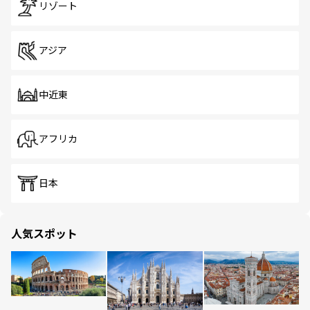
リゾート
アジア
中近東
アフリカ
日本
人気スポット