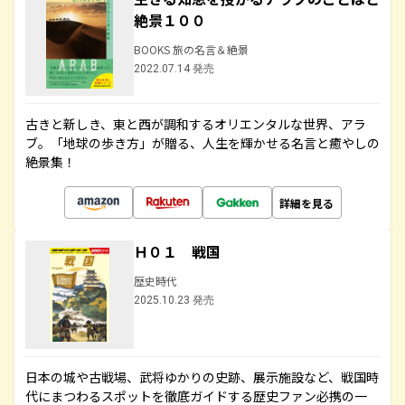
絶景１００
BOOKS 旅の名言＆絶景
2022.07.14 発売
古きと新しき、東と西が調和するオリエンタルな世界、アラ
ブ。「地球の歩き方」が贈る、人生を輝かせる名言と癒やしの
絶景集！
詳細を見る
Ｈ０１ 戦国
歴史時代
2025.10.23 発売
日本の城や古戦場、武将ゆかりの史跡、展示施設など、戦国時
代にまつわるスポットを徹底ガイドする歴史ファン必携の一