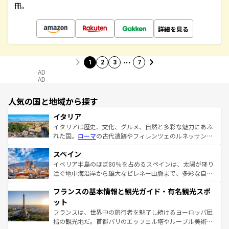
冊。
詳細を見る
…
1
2
3
7
AD
AD
人気の国と地域から探す
イタリア
イタリアは歴史、文化、グルメ、自然と多彩な魅力にあふ
れた国。
ローマ
の古代遺跡やフィレンツェのルネッサンス
美術、ヴェネツィアの運河など、歴史あるスポットはもち
スペイン
ろん、トスカーナの美しい田園風景やアマルフィ海岸の絶
景など、自然景観も見逃せない。観光の合間には、本場の
イベリア半島のほぼ80％を占めるスペインは、太陽が降り
ピザやパスタなど、絶品のイタリア料理を堪能することも
注ぐ地中海沿岸から雄大なピレネー山脈まで、多彩な自然
できる。朝目覚めてから夜眠るまで、すべての瞬間を楽し
と文化が詰まったヨーロッパ屈指の旅行先だ。多様な地域
フランスの基本情報と観光ガイド・有名観光スポ
ませてくれるイタリアで、忘れられない旅をしてみよう！
文化が根付くこの国では、情熱的なフラメンコ、熱気あふ
なお、新着のイタリア情報は
コンテンツ一覧
を参照してほ
れる闘牛、そして美味しいタパスが生活の一部となってい
ット
しい。
る。首都マドリードの洗練された雰囲気や、バルセロナの
フランスは、世界中の旅行者を魅了し続けるヨーロッパ屈
アートに溢れた街角から、地方では古代ローマ遺跡や中世
指の観光地だ。首都パリのエッフェル塔やルーブル美術館
の城塞都市、穏やかなビーチリゾートまで多彩な表情を見