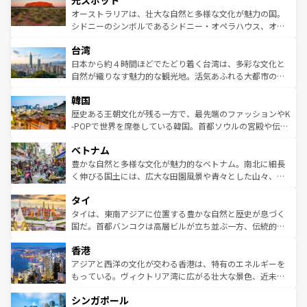
光スポット
しみながら、その多様性と豊かな歴史を感じることができ
おすすめ。エメラルドグリーンに輝く海をはじめ、豊かな
オーストラリアは、壮大な自然と多様な文化が魅力の国。
るだろう。車でのロードトリップや列車の旅も、アメリカ
文化や歴史が息づいている。「アロハスピリット」と呼ば
シドニーのシンボルであるシドニー・オペラハウス、オー
ならではの贅沢な旅のスタイルだ。 なお、新着のアメリカ
れるおもてなしの心で訪れる人々を迎えてくれるハワイの
ストラリア東海岸北部に広がる大サンゴ礁地帯グレートバ
情報は
コンテンツ一覧
を参照してほしい。
人々、おいしいローカルフードやハワイアンミュージッ
台湾
リアリーフや大陸中央部にそびえるウルル（エアーズロッ
ク、伝統的なフラダンスなど、すべてがハワイの魅力を彩
ク）、タスマニアの美しい原生林やケアンズの熱帯雨林な
日本から約４時間ほどでたどり着く台湾は、多彩な文化と
っている。訪れるたびに新しい発見と感動が待っているハ
ど、見どころがたくさん。また、カフェやワイン、オージ
自然が織りなす魅力的な観光地。活気あふれる大都市の台
ワイを、存分に味わってほしい。 なお、新着のハワイ情報
ービーフなどの食文化も豊かで、美味しいものであふれて
北やノスタルジックな町並みが人気な九份（ジォウフェ
は
コンテンツ一覧
を参照してほしい。
韓国
いる。アクティビティも充実しており、サーフィンやダイ
ン）、静ひつな山岳地帯である台湾東部など、都市の喧騒
ビング、ハイキングなど、アウトドア好きにはたまらな
と山間の静けさが共存しており、訪れる人に新しい発見と
歴史ある王朝文化が残る一方で、最先端のファッションやK
い。オーストラリアの多彩な魅力を存分に味わいつくそ
驚きをもたらしてくれる。また、奥深い台湾の食文化も魅
-POPで世界を席巻している韓国。首都ソウルの宮殿や伝統
う。 なお、新着のオーストラリア情報は
コンテンツ一覧
を
力で、夜市などの屋台グルメから高級料理、ヘルシーで美
家屋が並ぶエリアでは韓国の歴史と文化に浸ることがで
参照してほしい。
ベトナム
容にもいいと評判のスイーツなど、バラエティ豊かな料理
き、地方に足を延ばせば四季折々の自然美を楽しむことが
が味わえる。 なお、新着の台湾情報は
コンテンツ一覧
を参
できる。そして、キムチや焼肉、絶品のストリートフード
豊かな自然と多様な文化が魅力的なベトナム。南北に細長
照してほしい。
まで、さまざまな韓国料理が待っている。夜には、韓国な
く伸びる国土には、広大な田園風景や青々とした山々、世
らではのナイトライフも堪能できる。あたたかいホスピタ
界遺産に登録された壮大な自然景観が点在し、都市部では
タイ
リティに包まれながら、韓国の多彩な魅力を心ゆくまで味
急速な発展と共に伝統が息づく。ハノイの古い町並みやホ
わってみてほしい。 なお、新着の韓国情報は
コンテンツ一
ーチミン市のフランス統治時代の建物も、独特の雰囲気を
タイは、東南アジアに位置する豊かな自然と歴史が息づく
覧
を参照してほしい。
醸し出している。また、バラエティの豊かさとおいしさで
国だ。首都バンコクは高層ビルが立ち並ぶ一方、伝統的な
世界中の食通を魅了してやまないベトナム料理も魅力のひ
寺院や市場がいたるところに点在し、古きよき文化と現代
香港
とつ。フォーやバインミー、ベトナムコーヒーなどは、ぜ
の活気が交差している。北部ではチェンマイなどの山岳地
ひ現地で味わいたい。どの地域を訪れてもあたたかい人々
帯で自然と触れ合い、南部ではプーケットやクラビの美し
アジアと西洋の文化が交わる香港は、特有のエネルギーを
が旅行者を迎えてくれるので、きっと忘れられない旅にな
いビーチでリゾート気分を楽しむことができる。タイ料理
もっている。ヴィクトリア湾に広がる壮大な景色、近未来
るはずだ。 なお、新着のベトナム情報は
コンテンツ一覧
を
は世界的に有名で、屋台から高級レストランまで味覚を刺
的なアートスポット、そして歴史と現代が融合した町並
参照してほしい。
シンガポール
激する。気候は一年中温暖で、どの季節にも異なる楽しみ
み、どこを訪れても感動するはず。観光スポットが密集し