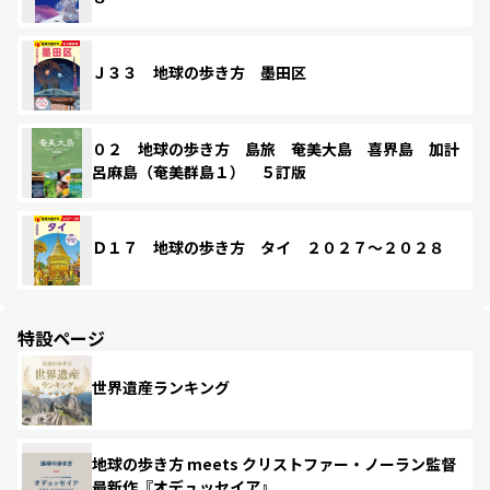
Ｊ３３ 地球の歩き方 墨田区
０２ 地球の歩き方 島旅 奄美大島 喜界島 加計
呂麻島（奄美群島１） ５訂版
Ｄ１７ 地球の歩き方 タイ ２０２７～２０２８
特設ページ
世界遺産ランキング
地球の歩き方 meets クリストファー・ノーラン監督
最新作『オデュッセイア』