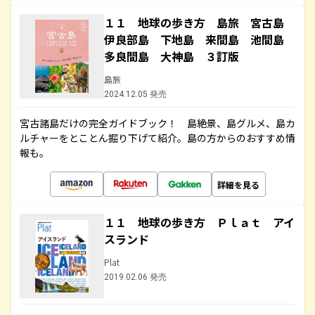
１１ 地球の歩き方 島旅 宮古島
伊良部島 下地島 来間島 池間島
多良間島 大神島 ３訂版
島旅
2024.12.05 発売
宮古諸島だけの完全ガイドブック！ 島絶景、島グルメ、島カ
ルチャーをとことん掘り下げて紹介。島の方からのおすすめ情
報も。
詳細を見る
１１ 地球の歩き方 Ｐｌａｔ アイ
スランド
Plat
2019.02.06 発売