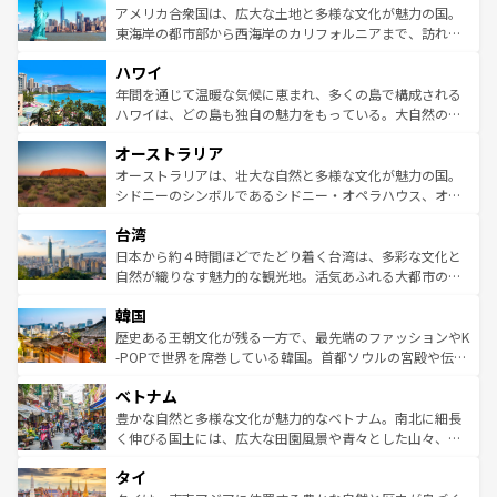
博物館もあり、アルプス観光だけでなく町歩きも満喫する
アメリカ合衆国は、広大な土地と多様な文化が魅力の国。
ことができる。国民の所得が高いため物価も高いが、旅行
東海岸の都市部から西海岸のカリフォルニアまで、訪れる
者向けの交通パス提供のサービスもあり、うまく活用すれ
場所ごとに異なる風景と体験が待っている。ニューヨーク
ハワイ
ば市内交通費無料で観光を楽しむこともできる。 なお、新
のような巨大都市は、観光、ショッピング、エンターテイ
着のスイス情報は
コンテンツ一覧
を参照してほしい。
ンメントが詰まった刺激的なスポットだ。一方、アメリカ
年間を通じて温暖な気候に恵まれ、多くの島で構成される
西部には大自然が広がり、グランドキャニオンやイエロー
ハワイは、どの島も独自の魅力をもっている。大自然の神
ストーン国立公園といった絶景が堪能できる。さらに、南
秘を感じたいなら、火山が生み出した壮大な景観を誇るハ
オーストラリア
部のニューオーリンズでは、音楽と美食が融合した独特の
ワイ島は見逃せない。また、定番の観光地といえばオアフ
文化が魅力。旅行者はアメリカの各地域で異なる魅力を楽
島だが、静かな自然を求めるならマウイ島やカウアイ島が
オーストラリアは、壮大な自然と多様な文化が魅力の国。
しみながら、その多様性と豊かな歴史を感じることができ
おすすめ。エメラルドグリーンに輝く海をはじめ、豊かな
シドニーのシンボルであるシドニー・オペラハウス、オー
るだろう。車でのロードトリップや列車の旅も、アメリカ
文化や歴史が息づいている。「アロハスピリット」と呼ば
ストラリア東海岸北部に広がる大サンゴ礁地帯グレートバ
ならではの贅沢な旅のスタイルだ。 なお、新着のアメリカ
台湾
れるおもてなしの心で訪れる人々を迎えてくれるハワイの
リアリーフや大陸中央部にそびえるウルル（エアーズロッ
情報は
コンテンツ一覧
を参照してほしい。
人々、おいしいローカルフードやハワイアンミュージッ
ク）、タスマニアの美しい原生林やケアンズの熱帯雨林な
日本から約４時間ほどでたどり着く台湾は、多彩な文化と
ク、伝統的なフラダンスなど、すべてがハワイの魅力を彩
ど、見どころがたくさん。また、カフェやワイン、オージ
自然が織りなす魅力的な観光地。活気あふれる大都市の台
っている。訪れるたびに新しい発見と感動が待っているハ
ービーフなどの食文化も豊かで、美味しいものであふれて
北やノスタルジックな町並みが人気な九份（ジォウフェ
ワイを、存分に味わってほしい。 なお、新着のハワイ情報
韓国
いる。アクティビティも充実しており、サーフィンやダイ
ン）、静ひつな山岳地帯である台湾東部など、都市の喧騒
は
コンテンツ一覧
を参照してほしい。
ビング、ハイキングなど、アウトドア好きにはたまらな
と山間の静けさが共存しており、訪れる人に新しい発見と
歴史ある王朝文化が残る一方で、最先端のファッションやK
い。オーストラリアの多彩な魅力を存分に味わいつくそ
驚きをもたらしてくれる。また、奥深い台湾の食文化も魅
-POPで世界を席巻している韓国。首都ソウルの宮殿や伝統
う。 なお、新着のオーストラリア情報は
コンテンツ一覧
を
力で、夜市などの屋台グルメから高級料理、ヘルシーで美
家屋が並ぶエリアでは韓国の歴史と文化に浸ることがで
参照してほしい。
ベトナム
容にもいいと評判のスイーツなど、バラエティ豊かな料理
き、地方に足を延ばせば四季折々の自然美を楽しむことが
が味わえる。 なお、新着の台湾情報は
コンテンツ一覧
を参
できる。そして、キムチや焼肉、絶品のストリートフード
豊かな自然と多様な文化が魅力的なベトナム。南北に細長
照してほしい。
まで、さまざまな韓国料理が待っている。夜には、韓国な
く伸びる国土には、広大な田園風景や青々とした山々、世
らではのナイトライフも堪能できる。あたたかいホスピタ
界遺産に登録された壮大な自然景観が点在し、都市部では
タイ
リティに包まれながら、韓国の多彩な魅力を心ゆくまで味
急速な発展と共に伝統が息づく。ハノイの古い町並みやホ
わってみてほしい。 なお、新着の韓国情報は
コンテンツ一