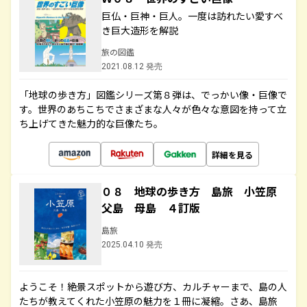
巨仏・巨神・巨人。一度は訪れたい愛すべ
き巨大造形を解説
旅の図鑑
2021.08.12 発売
「地球の歩き方」図鑑シリーズ第８弾は、でっかい像・巨像で
す。世界のあちこちでさまざまな人々が色々な意図を持って立
ち上げてきた魅力的な巨像たち。
詳細を見る
０８ 地球の歩き方 島旅 小笠原
父島 母島 ４訂版
島旅
2025.04.10 発売
ようこそ！絶景スポットから遊び方、カルチャーまで、島の人
たちが教えてくれた小笠原の魅力を１冊に凝縮。さあ、島旅