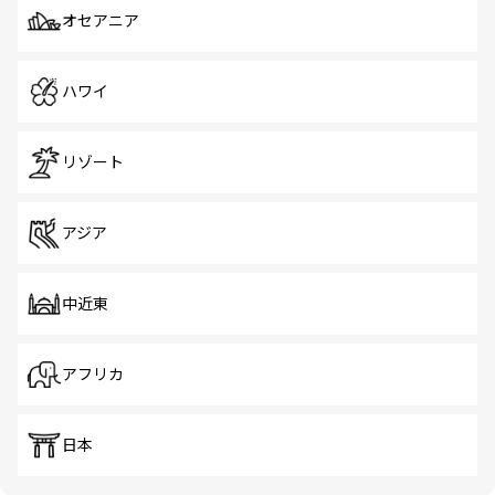
オセアニア
ハワイ
リゾート
アジア
中近東
アフリカ
日本