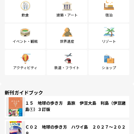
飲食
建築・アート
宿泊
イベント・観戦
世界遺産
リゾート
アクティビティ
鉄道・フライト
ショップ
新刊ガイドブック
１５ 地球の歩き方 島旅 伊豆大島 利島（伊豆諸
島①）３訂版
Ｃ０２ 地球の歩き方 ハワイ島 ２０２７～２０２
８