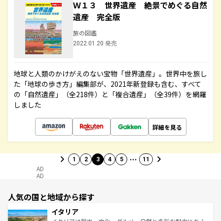
Ｗ１３ 世界遺産 絶景でめぐる自然
遺産 完全版
旅の図鑑
2022.01.20 発売
地球と人類のかけがえのない宝物「世界遺産」。世界中を旅し
た「地球の歩き方」編集部が、2021年新登録も含む、すべて
の「自然遺産」（全218件）と「複合遺産」（全39件）を網羅
しました
詳細を見る
…
1
2
3
4
5
11
AD
AD
人気の国と地域から探す
イタリア