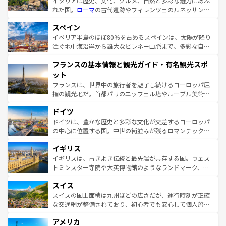
イタリアは歴史、文化、グルメ、自然と多彩な魅力にあふ
れた国。
ローマ
の古代遺跡やフィレンツェのルネッサンス
美術、ヴェネツィアの運河など、歴史あるスポットはもち
スペイン
ろん、トスカーナの美しい田園風景やアマルフィ海岸の絶
景など、自然景観も見逃せない。観光の合間には、本場の
イベリア半島のほぼ80％を占めるスペインは、太陽が降り
ピザやパスタなど、絶品のイタリア料理を堪能することも
注ぐ地中海沿岸から雄大なピレネー山脈まで、多彩な自然
できる。朝目覚めてから夜眠るまで、すべての瞬間を楽し
と文化が詰まったヨーロッパ屈指の旅行先だ。多様な地域
フランスの基本情報と観光ガイド・有名観光スポ
ませてくれるイタリアで、忘れられない旅をしてみよう！
文化が根付くこの国では、情熱的なフラメンコ、熱気あふ
なお、新着のイタリア情報は
コンテンツ一覧
を参照してほ
れる闘牛、そして美味しいタパスが生活の一部となってい
ット
しい。
る。首都マドリードの洗練された雰囲気や、バルセロナの
フランスは、世界中の旅行者を魅了し続けるヨーロッパ屈
アートに溢れた街角から、地方では古代ローマ遺跡や中世
指の観光地だ。首都パリのエッフェル塔やルーブル美術館
の城塞都市、穏やかなビーチリゾートまで多彩な表情を見
といった象徴的なスポットから、田舎町の古風な美しさま
せる。地方によって風土や気候が異なるスペインはその個
ドイツ
で、幅広い魅力が詰まっている。華麗な宮殿、歴史的な大
性で訪れる人を魅了する。 なお、新着のスペイン情報は
コ
聖堂、美しいビーチ、そして豊かな自然が、訪れる者を心
ドイツは、豊かな歴史と多彩な文化が交差するヨーロッパ
ンテンツ一覧
を参照してほしい。
から魅了する。また、フランスは美食の国としても知ら
の中心に位置する国。中世の街並みが残るロマンチック街
れ、フランス料理はユネスコ無形文化遺産にも登録されて
道から、未来を先取りするようなモダンな都市まで多様な
イギリス
いる。シャンパンの発祥地であるランス、プロヴァンスの
顔を持つこの国は、どこを歩いても飽きることがない。ベ
香り高いラベンダー畑など、多彩な楽しみ方が可能だ。さ
ルリンの文化的活気、バイエルン州のアルプスの絶景、そ
イギリスは、古きよき伝統と最先端が共存する国。ウェス
らに、パリ以外の地域にも魅力が溢れており、どの街角に
してライン川沿いのワイン畑といった風景は必見。ビール
トミンスター寺院や大英博物館のようなランドマーク、歴
も豊かな歴史と文化が息づいている。パリ以外の個性あふ
とソーセージを味わいながら地元の人と過ごす楽しい時間
史ある大学都市、美しい丘陵地帯や牧歌的な風景など、エ
れる地方に足を運ぶとそれぞれで全く異なる文化を体験で
スイス
は、お酒好きな人にはぜひ体験してほしい。 なお、新着の
リアごとに異なる魅力がある。また、優雅なアフタヌーン
きるだろう。 なお、新着のフランス情報は
コンテンツ一覧
ドイツ情報は
コンテンツ一覧
を参照してほしい。
ティー、ビール好きにはたまらない英国パブ、サッカー観
スイスの国土面積は九州ほどの広さだが、運行時刻が正確
を参照してほしい。
戦など、本場だからこそできる体験も豊富。イギリスを旅
な交通網が整備されており、初心者でも安心して個人旅行
して楽しみつくそう。 なお、新着のイギリス情報は
コンテ
を楽しめる。日本同様に時刻表どおりの旅が可能だ。中世
アメリカ
ンツ一覧
を参照してほしい。
の建物がそのまま残る町や、スイスならではのユニークな