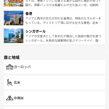
ーチミン市のフランス統治時代の建物も、独特の雰囲気を
タイは、東南アジアに位置する豊かな自然と歴史が息づく
覧
を参照してほしい。
醸し出している。また、バラエティの豊かさとおいしさで
国だ。首都バンコクは高層ビルが立ち並ぶ一方、伝統的な
世界中の食通を魅了してやまないベトナム料理も魅力のひ
寺院や市場がいたるところに点在し、古きよき文化と現代
香港
とつ。フォーやバインミー、ベトナムコーヒーなどは、ぜ
の活気が交差している。北部ではチェンマイなどの山岳地
ひ現地で味わいたい。どの地域を訪れてもあたたかい人々
帯で自然と触れ合い、南部ではプーケットやクラビの美し
アジアと西洋の文化が交わる香港は、特有のエネルギーを
が旅行者を迎えてくれるので、きっと忘れられない旅にな
いビーチでリゾート気分を楽しむことができる。タイ料理
もっている。ヴィクトリア湾に広がる壮大な景色、近未来
るはずだ。 なお、新着のベトナム情報は
コンテンツ一覧
を
は世界的に有名で、屋台から高級レストランまで味覚を刺
的なアートスポット、そして歴史と現代が融合した町並
参照してほしい。
シンガポール
激する。気候は一年中温暖で、どの季節にも異なる楽しみ
み、どこを訪れても感動するはず。観光スポットが密集し
が待っている。親しみやすいタイの人々、仏教を中心とし
ており、効率よく見どころを回れるのも魅力。息をのむよ
アジアの交差点として多文化が融合した独自の魅力を放つ
た文化、そして多様な観光資源が、訪れる旅人を魅了し続
うな絶景から文化的な体験まで、香港を存分に楽しみ尽く
シンガポール。未来的な建築物が並ぶマリーナベイ、歴史
ける。 なお、新着のタイ情報は
コンテンツ一覧
を参照して
そう。 なお、新着の香港情報は
コンテンツ一覧
を参照して
と伝統を感じられるエスニックタウン、多数の緑豊かな公
ほしい。
ほしい。
園や自然保護区など、自然が調和した近代的な景観と文化
の多様性あふれるカラフルな町は、どこを歩いても新しい
国と地域
発見がある。さらに、治安のよさや充実した公共交通機関
も、旅行者にとっては魅力的なポイント。グルメも豊富
で、ホーカーズは地元の風情を楽しめる外せないスポット
ヨーロッパ
だ。訪れる人を飽きさせないシンガポールで、多様な魅力
を体感しよう。 なお、新着のシンガポール情報は
コンテン
ツ一覧
を参照してほしい。
北米
中南米