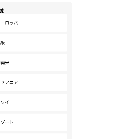
域
ヨーロッパ
北米
中南米
オセアニア
ハワイ
リゾート