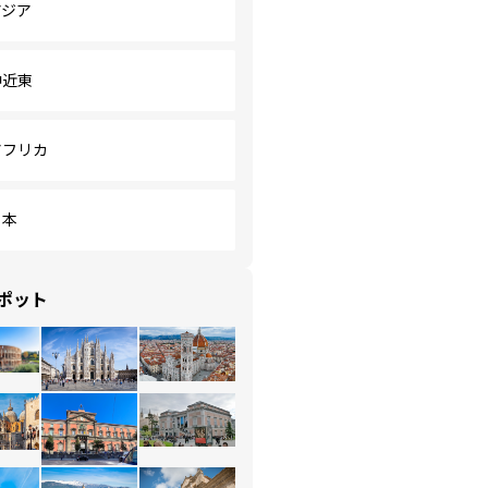
アジア
中近東
アフリカ
日本
ポット