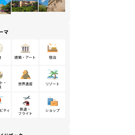
ーマ
食
建築・アート
宿泊
ト・
世界遺産
リゾート
戦
鉄道・
ビティ
ショップ
フライト