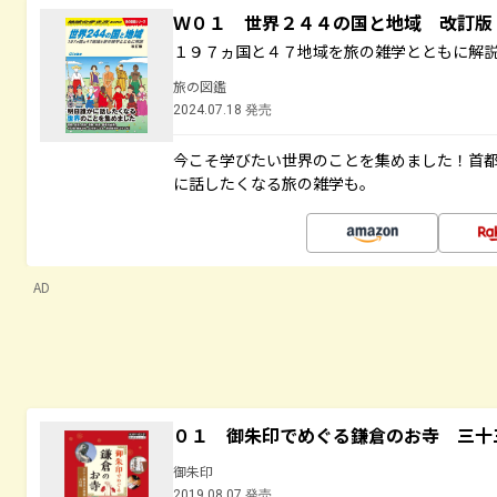
Ｗ０１ 世界２４４の国と地域 改訂版
１９７ヵ国と４７地域を旅の雑学とともに解
旅の図鑑
2024.07.18 発売
今こそ学びたい世界のことを集めました！首
に話したくなる旅の雑学も。
AD
０１ 御朱印でめぐる鎌倉のお寺 三十
御朱印
2019.08.07 発売