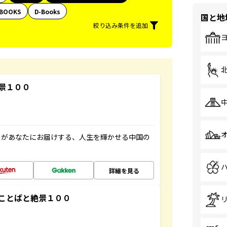
BOOKS
D-Books
国と地
絞り込み条件を追加
景１００
」があなたにお届けする、人生を輝かせる中国の
詳細を見る
ことばと絶景１００