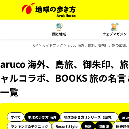
国と地域
ウェブマガジン
TOP
ガイドブック
aruco 海外、島旅、御朱印、旅の図鑑
aruco 海外、島旅、御朱印、旅
ャルコラボ、BOOKS 旅の名
一覧
すべて
地球の歩き方 海外
地球の歩き方 Jシリーズ（国内）
aru
ランキング&テクニック
Resort Style
島旅
御朱印
歴史時