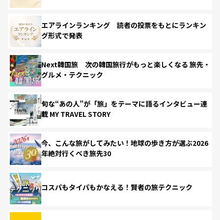
エアラインランキング 読者の投票をもとにランキン
グ形式で発表
Next韓国旅 次の韓国旅行がもっと楽しくなる 旅先・
グルメ・テクニック
旬な“あの人”が「旅」をテーマに語るインタビュー連
載 MY TRAVEL STORY
今、こんな旅がしてみたい！地球の歩き方が選ぶ2026
年絶対行くべき旅先30
コスパもタイパもかなえる！賢者の旅テクニック