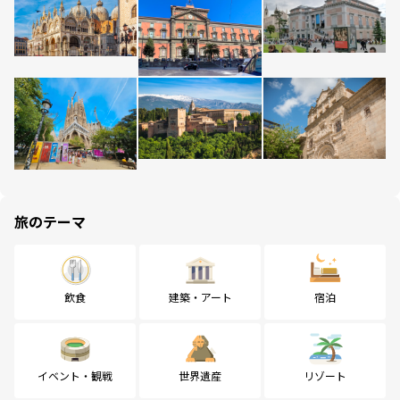
旅のテーマ
飲食
建築・アート
宿泊
イベント・観戦
世界遺産
リゾート