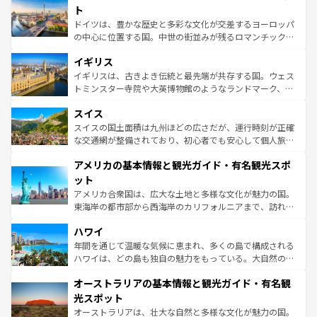
性で訪れる人を魅了する。 なお、新着のスペイン情報は
コ
聖堂、美しいビーチ、そして豊かな自然が、訪れる者を心
ト
ンテンツ一覧
を参照してほしい。
から魅了する。また、フランスは美食の国としても知ら
ドイツは、豊かな歴史と多彩な文化が交差するヨーロッパ
れ、フランス料理はユネスコ無形文化遺産にも登録されて
の中心に位置する国。中世の街並みが残るロマンチック街
いる。シャンパンの発祥地であるランス、プロヴァンスの
道から、未来を先取りするようなモダンな都市まで多様な
香り高いラベンダー畑など、多彩な楽しみ方が可能だ。さ
イギリス
顔を持つこの国は、どこを歩いても飽きることがない。ベ
らに、パリ以外の地域にも魅力が溢れており、どの街角に
ルリンの文化的活気、バイエルン州のアルプスの絶景、そ
イギリスは、古きよき伝統と最先端が共存する国。ウェス
も豊かな歴史と文化が息づいている。パリ以外の個性あふ
してライン川沿いのワイン畑といった風景は必見。ビール
トミンスター寺院や大英博物館のようなランドマーク、歴
れる地方に足を運ぶとそれぞれで全く異なる文化を体験で
とソーセージを味わいながら地元の人と過ごす楽しい時間
史ある大学都市、美しい丘陵地帯や牧歌的な風景など、エ
きるだろう。 なお、新着のフランス情報は
コンテンツ一覧
スイス
は、お酒好きな人にはぜひ体験してほしい。 なお、新着の
リアごとに異なる魅力がある。また、優雅なアフタヌーン
を参照してほしい。
ドイツ情報は
コンテンツ一覧
を参照してほしい。
ティー、ビール好きにはたまらない英国パブ、サッカー観
スイスの国土面積は九州ほどの広さだが、運行時刻が正確
戦など、本場だからこそできる体験も豊富。イギリスを旅
な交通網が整備されており、初心者でも安心して個人旅行
して楽しみつくそう。 なお、新着のイギリス情報は
コンテ
を楽しめる。日本同様に時刻表どおりの旅が可能だ。中世
アメリカの基本情報と観光ガイド・有名観光スポ
ンツ一覧
を参照してほしい。
の建物がそのまま残る町や、スイスならではのユニークな
博物館もあり、アルプス観光だけでなく町歩きも満喫する
ット
ことができる。国民の所得が高いため物価も高いが、旅行
アメリカ合衆国は、広大な土地と多様な文化が魅力の国。
者向けの交通パス提供のサービスもあり、うまく活用すれ
東海岸の都市部から西海岸のカリフォルニアまで、訪れる
ば市内交通費無料で観光を楽しむこともできる。 なお、新
場所ごとに異なる風景と体験が待っている。ニューヨーク
着のスイス情報は
コンテンツ一覧
を参照してほしい。
ハワイ
のような巨大都市は、観光、ショッピング、エンターテイ
ンメントが詰まった刺激的なスポットだ。一方、アメリカ
年間を通じて温暖な気候に恵まれ、多くの島で構成される
西部には大自然が広がり、グランドキャニオンやイエロー
ハワイは、どの島も独自の魅力をもっている。大自然の神
ストーン国立公園といった絶景が堪能できる。さらに、南
秘を感じたいなら、火山が生み出した壮大な景観を誇るハ
オーストラリアの基本情報と観光ガイド・有名観
部のニューオーリンズでは、音楽と美食が融合した独特の
ワイ島は見逃せない。また、定番の観光地といえばオアフ
文化が魅力。旅行者はアメリカの各地域で異なる魅力を楽
島だが、静かな自然を求めるならマウイ島やカウアイ島が
光スポット
しみながら、その多様性と豊かな歴史を感じることができ
おすすめ。エメラルドグリーンに輝く海をはじめ、豊かな
オーストラリアは、壮大な自然と多様な文化が魅力の国。