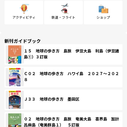
アクティビティ
鉄道・フライト
ショップ
新刊ガイドブック
１５ 地球の歩き方 島旅 伊豆大島 利島（伊豆諸
島①）３訂版
Ｃ０２ 地球の歩き方 ハワイ島 ２０２７～２０２
８
Ｊ３３ 地球の歩き方 墨田区
０２ 地球の歩き方 島旅 奄美大島 喜界島 加計
呂麻島（奄美群島１） ５訂版