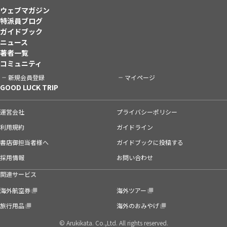
ウェブマガジン
特派員ブログ
ガイドブック
ニュース
著者一覧
コミュニティ
新規会員登録
マイページ
GOOD LUCK TRIP
運営会社
プライバシーポリシー
利用規約
ガイドライン
書店御担当者様へ
ガイドブックに投稿する
採用情報
お問い合わせ
関連サービス
海外航空券
海外ツアー
旅行用品
海外のおみやげ
© Arukikata. Co.,Ltd. All rights reserved.