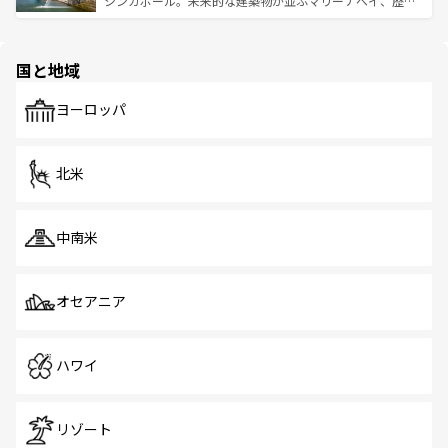
シンガポール。未来的な建築物が並ぶマリーナベイ、歴史
ける。 なお、新着のタイ情報は
コンテンツ一覧
を参照して
そう。 なお、新着の香港情報は
コンテンツ一覧
を参照して
と伝統を感じられるエスニックタウン、多数の緑豊かな公
ほしい。
ほしい。
園や自然保護区など、自然が調和した近代的な景観と文化
の多様性あふれるカラフルな町は、どこを歩いても新しい
国と地域
発見がある。さらに、治安のよさや充実した公共交通機関
も、旅行者にとっては魅力的なポイント。グルメも豊富
で、ホーカーズは地元の風情を楽しめる外せないスポット
ヨーロッパ
だ。訪れる人を飽きさせないシンガポールで、多様な魅力
を体感しよう。 なお、新着のシンガポール情報は
コンテン
ツ一覧
を参照してほしい。
北米
中南米
オセアニア
ハワイ
リゾート