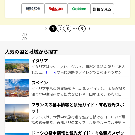
詳細を見る
…
1
2
3
9
AD
AD
人気の国と地域から探す
イタリア
イタリアは歴史、文化、グルメ、自然と多彩な魅力にあふ
れた国。
ローマ
の古代遺跡やフィレンツェのルネッサンス
美術、ヴェネツィアの運河など、歴史あるスポットはもち
スペイン
ろん、トスカーナの美しい田園風景やアマルフィ海岸の絶
景など、自然景観も見逃せない。観光の合間には、本場の
イベリア半島のほぼ80％を占めるスペインは、太陽が降り
ピザやパスタなど、絶品のイタリア料理を堪能することも
注ぐ地中海沿岸から雄大なピレネー山脈まで、多彩な自然
できる。朝目覚めてから夜眠るまで、すべての瞬間を楽し
と文化が詰まったヨーロッパ屈指の旅行先だ。多様な地域
フランスの基本情報と観光ガイド・有名観光スポ
ませてくれるイタリアで、忘れられない旅をしてみよう！
文化が根付くこの国では、情熱的なフラメンコ、熱気あふ
なお、新着のイタリア情報は
コンテンツ一覧
を参照してほ
れる闘牛、そして美味しいタパスが生活の一部となってい
ット
しい。
る。首都マドリードの洗練された雰囲気や、バルセロナの
フランスは、世界中の旅行者を魅了し続けるヨーロッパ屈
アートに溢れた街角から、地方では古代ローマ遺跡や中世
指の観光地だ。首都パリのエッフェル塔やルーブル美術館
の城塞都市、穏やかなビーチリゾートまで多彩な表情を見
といった象徴的なスポットから、田舎町の古風な美しさま
せる。地方によって風土や気候が異なるスペインはその個
ドイツの基本情報と観光ガイド・有名観光スポッ
で、幅広い魅力が詰まっている。華麗な宮殿、歴史的な大