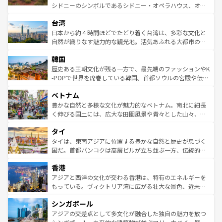
るだろう。車でのロードトリップや列車の旅も、アメリカ
文化や歴史が息づいている。「アロハスピリット」と呼ば
シドニーのシンボルであるシドニー・オペラハウス、オー
ならではの贅沢な旅のスタイルだ。 なお、新着のアメリカ
れるおもてなしの心で訪れる人々を迎えてくれるハワイの
ストラリア東海岸北部に広がる大サンゴ礁地帯グレートバ
情報は
コンテンツ一覧
を参照してほしい。
人々、おいしいローカルフードやハワイアンミュージッ
台湾
リアリーフや大陸中央部にそびえるウルル（エアーズロッ
ク、伝統的なフラダンスなど、すべてがハワイの魅力を彩
ク）、タスマニアの美しい原生林やケアンズの熱帯雨林な
日本から約４時間ほどでたどり着く台湾は、多彩な文化と
っている。訪れるたびに新しい発見と感動が待っているハ
ど、見どころがたくさん。また、カフェやワイン、オージ
自然が織りなす魅力的な観光地。活気あふれる大都市の台
ワイを、存分に味わってほしい。 なお、新着のハワイ情報
ービーフなどの食文化も豊かで、美味しいものであふれて
北やノスタルジックな町並みが人気な九份（ジォウフェ
は
コンテンツ一覧
を参照してほしい。
韓国
いる。アクティビティも充実しており、サーフィンやダイ
ン）、静ひつな山岳地帯である台湾東部など、都市の喧騒
ビング、ハイキングなど、アウトドア好きにはたまらな
と山間の静けさが共存しており、訪れる人に新しい発見と
歴史ある王朝文化が残る一方で、最先端のファッションやK
い。オーストラリアの多彩な魅力を存分に味わいつくそ
驚きをもたらしてくれる。また、奥深い台湾の食文化も魅
-POPで世界を席巻している韓国。首都ソウルの宮殿や伝統
う。 なお、新着のオーストラリア情報は
コンテンツ一覧
を
力で、夜市などの屋台グルメから高級料理、ヘルシーで美
家屋が並ぶエリアでは韓国の歴史と文化に浸ることがで
参照してほしい。
ベトナム
容にもいいと評判のスイーツなど、バラエティ豊かな料理
き、地方に足を延ばせば四季折々の自然美を楽しむことが
が味わえる。 なお、新着の台湾情報は
コンテンツ一覧
を参
できる。そして、キムチや焼肉、絶品のストリートフード
豊かな自然と多様な文化が魅力的なベトナム。南北に細長
照してほしい。
まで、さまざまな韓国料理が待っている。夜には、韓国な
く伸びる国土には、広大な田園風景や青々とした山々、世
らではのナイトライフも堪能できる。あたたかいホスピタ
界遺産に登録された壮大な自然景観が点在し、都市部では
タイ
リティに包まれながら、韓国の多彩な魅力を心ゆくまで味
急速な発展と共に伝統が息づく。ハノイの古い町並みやホ
わってみてほしい。 なお、新着の韓国情報は
コンテンツ一
ーチミン市のフランス統治時代の建物も、独特の雰囲気を
タイは、東南アジアに位置する豊かな自然と歴史が息づく
覧
を参照してほしい。
醸し出している。また、バラエティの豊かさとおいしさで
国だ。首都バンコクは高層ビルが立ち並ぶ一方、伝統的な
世界中の食通を魅了してやまないベトナム料理も魅力のひ
寺院や市場がいたるところに点在し、古きよき文化と現代
香港
とつ。フォーやバインミー、ベトナムコーヒーなどは、ぜ
の活気が交差している。北部ではチェンマイなどの山岳地
ひ現地で味わいたい。どの地域を訪れてもあたたかい人々
帯で自然と触れ合い、南部ではプーケットやクラビの美し
アジアと西洋の文化が交わる香港は、特有のエネルギーを
が旅行者を迎えてくれるので、きっと忘れられない旅にな
いビーチでリゾート気分を楽しむことができる。タイ料理
もっている。ヴィクトリア湾に広がる壮大な景色、近未来
るはずだ。 なお、新着のベトナム情報は
コンテンツ一覧
を
は世界的に有名で、屋台から高級レストランまで味覚を刺
的なアートスポット、そして歴史と現代が融合した町並
参照してほしい。
シンガポール
激する。気候は一年中温暖で、どの季節にも異なる楽しみ
み、どこを訪れても感動するはず。観光スポットが密集し
が待っている。親しみやすいタイの人々、仏教を中心とし
ており、効率よく見どころを回れるのも魅力。息をのむよ
アジアの交差点として多文化が融合した独自の魅力を放つ
た文化、そして多様な観光資源が、訪れる旅人を魅了し続
うな絶景から文化的な体験まで、香港を存分に楽しみ尽く