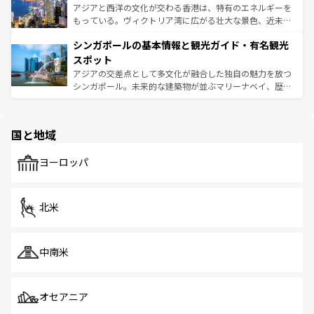
ひ現地で味わいたい。どの地域を訪れてもあたたかい人々
帯で自然と触れ合い、南部ではプーケットやクラビの美し
アジアと西洋の文化が交わる香港は、特有のエネルギーを
が旅行者を迎えてくれるので、きっと忘れられない旅にな
いビーチでリゾート気分を楽しむことができる。タイ料理
もっている。ヴィクトリア湾に広がる壮大な景色、近未来
るはずだ。 なお、新着のベトナム情報は
コンテンツ一覧
を
は世界的に有名で、屋台から高級レストランまで味覚を刺
的なアートスポット、そして歴史と現代が融合した町並
参照してほしい。
シンガポールの基本情報と観光ガイド・有名観光
激する。気候は一年中温暖で、どの季節にも異なる楽しみ
み、どこを訪れても感動するはず。観光スポットが密集し
が待っている。親しみやすいタイの人々、仏教を中心とし
ており、効率よく見どころを回れるのも魅力。息をのむよ
スポット
た文化、そして多様な観光資源が、訪れる旅人を魅了し続
うな絶景から文化的な体験まで、香港を存分に楽しみ尽く
アジアの交差点として多文化が融合した独自の魅力を放つ
ける。 なお、新着のタイ情報は
コンテンツ一覧
を参照して
そう。 なお、新着の香港情報は
コンテンツ一覧
を参照して
シンガポール。未来的な建築物が並ぶマリーナベイ、歴史
ほしい。
ほしい。
と伝統を感じられるエスニックタウン、多数の緑豊かな公
園や自然保護区など、自然が調和した近代的な景観と文化
の多様性あふれるカラフルな町は、どこを歩いても新しい
国と地域
発見がある。さらに、治安のよさや充実した公共交通機関
も、旅行者にとっては魅力的なポイント。グルメも豊富
で、ホーカーズは地元の風情を楽しめる外せないスポット
ヨーロッパ
だ。訪れる人を飽きさせないシンガポールで、多様な魅力
を体感しよう。 なお、新着のシンガポール情報は
コンテン
ツ一覧
を参照してほしい。
北米
中南米
オセアニア