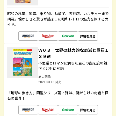
昭和の風景、家電、乗り物、駄菓子、喫茶店、カルチャーまで
網羅。懐かしさと驚きが詰まった昭和レトロの魅力を旅するガ
イド。
詳細を見る
Ｗ０３ 世界の魅力的な奇岩と巨石１
３９選
不思議とロマンに満ちた岩石の謎を旅の雑
学とともに解説
旅の図鑑
2021.03.18 発売
「地球の歩き方」図鑑シリーズ第３弾は、謎だらけの奇岩と巨
石の世界！
詳細を見る