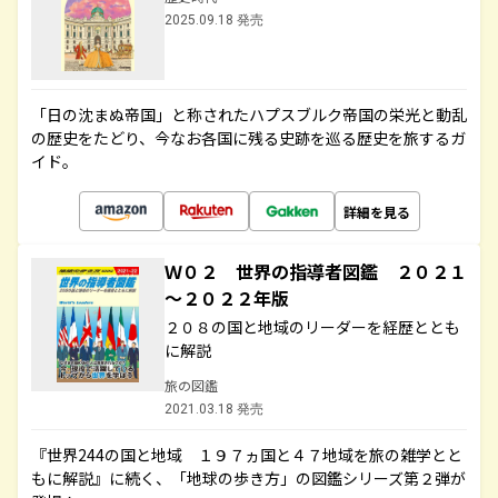
2025.09.18 発売
「日の沈まぬ帝国」と称されたハプスブルク帝国の栄光と動乱
の歴史をたどり、今なお各国に残る史跡を巡る歴史を旅するガ
イド。
詳細を見る
Ｗ０２ 世界の指導者図鑑 ２０２１
～２０２２年版
２０８の国と地域のリーダーを経歴ととも
に解説
旅の図鑑
2021.03.18 発売
『世界244の国と地域 １９７ヵ国と４７地域を旅の雑学とと
もに解説』に続く、「地球の歩き方」の図鑑シリーズ第２弾が