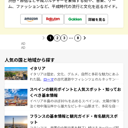
渋谷・原宿など平成カルチャーを象徴する街や、音楽、ゲー
ム、ファッションなど、平成時代の流行と文化を巡るガイド。
詳細を見る
…
1
2
3
8
AD
AD
人気の国と地域から探す
イタリア
イタリアは歴史、文化、グルメ、自然と多彩な魅力にあふ
れた国。
ローマ
の古代遺跡やフィレンツェのルネッサンス
美術、ヴェネツィアの運河など、歴史あるスポットはもち
スペインの観光ポイントと人気スポット・知ってお
ろん、トスカーナの美しい田園風景やアマルフィ海岸の絶
景など、自然景観も見逃せない。観光の合間には、本場の
くべき基本情報
ピザやパスタなど、絶品のイタリア料理を堪能することも
イベリア半島のほぼ80％を占めるスペインは、太陽が降り
できる。朝目覚めてから夜眠るまで、すべての瞬間を楽し
注ぐ地中海沿岸から雄大なピレネー山脈まで、多彩な自然
ませてくれるイタリアで、忘れられない旅をしてみよう！
と文化が詰まったヨーロッパ屈指の旅行先だ。多様な地域
なお、新着のイタリア情報は
コンテンツ一覧
を参照してほ
フランスの基本情報と観光ガイド・有名観光スポ
文化が根付くこの国では、情熱的なフラメンコ、熱気あふ
しい。
れる闘牛、そして美味しいタパスが生活の一部となってい
ット
る。首都マドリードの洗練された雰囲気や、バルセロナの
フランスは、世界中の旅行者を魅了し続けるヨーロッパ屈