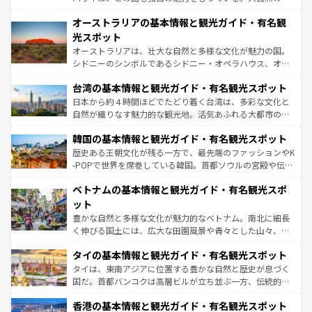
部のニューオーリンズでは、音楽と美食が融合した独特の
秘を感じたいなら、火山が生み出した壮大な景観を誇るハ
文化が魅力。旅行者はアメリカの各地域で異なる魅力を楽
オーストラリアの基本情報と観光ガイド・有名観
ワイ島は見逃せない。また、定番の観光地といえばオアフ
しみながら、その多様性と豊かな歴史を感じることができ
島だが、静かな自然を求めるならマウイ島やカウアイ島が
光スポット
るだろう。車でのロードトリップや列車の旅も、アメリカ
おすすめ。エメラルドグリーンに輝く海をはじめ、豊かな
オーストラリアは、壮大な自然と多様な文化が魅力の国。
ならではの贅沢な旅のスタイルだ。 なお、新着のアメリカ
文化や歴史が息づいている。「アロハスピリット」と呼ば
シドニーのシンボルであるシドニー・オペラハウス、オー
情報は
コンテンツ一覧
を参照してほしい。
れるおもてなしの心で訪れる人々を迎えてくれるハワイの
ストラリア東海岸北部に広がる大サンゴ礁地帯グレートバ
人々、おいしいローカルフードやハワイアンミュージッ
台湾の基本情報と観光ガイド・有名観光スポット
リアリーフや大陸中央部にそびえるウルル（エアーズロッ
ク、伝統的なフラダンスなど、すべてがハワイの魅力を彩
ク）、タスマニアの美しい原生林やケアンズの熱帯雨林な
日本から約４時間ほどでたどり着く台湾は、多彩な文化と
っている。訪れるたびに新しい発見と感動が待っているハ
ど、見どころがたくさん。また、カフェやワイン、オージ
自然が織りなす魅力的な観光地。活気あふれる大都市の台
ワイを、存分に味わってほしい。 なお、新着のハワイ情報
ービーフなどの食文化も豊かで、美味しいものであふれて
北やノスタルジックな町並みが人気な九份（ジォウフェ
は
コンテンツ一覧
を参照してほしい。
韓国の基本情報と観光ガイド・有名観光スポット
いる。アクティビティも充実しており、サーフィンやダイ
ン）、静ひつな山岳地帯である台湾東部など、都市の喧騒
ビング、ハイキングなど、アウトドア好きにはたまらな
と山間の静けさが共存しており、訪れる人に新しい発見と
歴史ある王朝文化が残る一方で、最先端のファッションやK
い。オーストラリアの多彩な魅力を存分に味わいつくそ
驚きをもたらしてくれる。また、奥深い台湾の食文化も魅
-POPで世界を席巻している韓国。首都ソウルの宮殿や伝統
う。 なお、新着のオーストラリア情報は
コンテンツ一覧
を
力で、夜市などの屋台グルメから高級料理、ヘルシーで美
家屋が並ぶエリアでは韓国の歴史と文化に浸ることがで
参照してほしい。
ベトナムの基本情報と観光ガイド・有名観光スポ
容にもいいと評判のスイーツなど、バラエティ豊かな料理
き、地方に足を延ばせば四季折々の自然美を楽しむことが
が味わえる。 なお、新着の台湾情報は
コンテンツ一覧
を参
できる。そして、キムチや焼肉、絶品のストリートフード
ット
照してほしい。
まで、さまざまな韓国料理が待っている。夜には、韓国な
豊かな自然と多様な文化が魅力的なベトナム。南北に細長
らではのナイトライフも堪能できる。あたたかいホスピタ
く伸びる国土には、広大な田園風景や青々とした山々、世
リティに包まれながら、韓国の多彩な魅力を心ゆくまで味
界遺産に登録された壮大な自然景観が点在し、都市部では
わってみてほしい。 なお、新着の韓国情報は
コンテンツ一
タイの基本情報と観光ガイド・有名観光スポット
急速な発展と共に伝統が息づく。ハノイの古い町並みやホ
覧
を参照してほしい。
ーチミン市のフランス統治時代の建物も、独特の雰囲気を
タイは、東南アジアに位置する豊かな自然と歴史が息づく
醸し出している。また、バラエティの豊かさとおいしさで
国だ。首都バンコクは高層ビルが立ち並ぶ一方、伝統的な
世界中の食通を魅了してやまないベトナム料理も魅力のひ
寺院や市場がいたるところに点在し、古きよき文化と現代
香港の基本情報と観光ガイド・有名観光スポット
とつ。フォーやバインミー、ベトナムコーヒーなどは、ぜ
の活気が交差している。北部ではチェンマイなどの山岳地