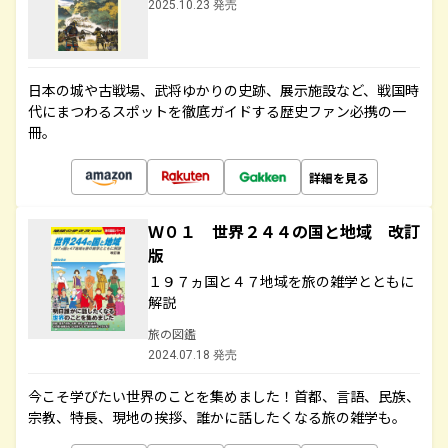
2025.10.23 発売
日本の城や古戦場、武将ゆかりの史跡、展示施設など、戦国時
代にまつわるスポットを徹底ガイドする歴史ファン必携の一
冊。
詳細を見る
Ｗ０１ 世界２４４の国と地域 改訂
版
１９７ヵ国と４７地域を旅の雑学とともに
解説
旅の図鑑
2024.07.18 発売
今こそ学びたい世界のことを集めました！首都、言語、民族、
宗教、特長、現地の挨拶、誰かに話したくなる旅の雑学も。