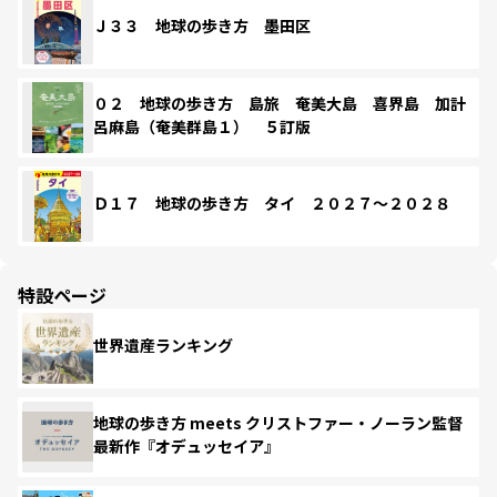
Ｊ３３ 地球の歩き方 墨田区
０２ 地球の歩き方 島旅 奄美大島 喜界島 加計
呂麻島（奄美群島１） ５訂版
Ｄ１７ 地球の歩き方 タイ ２０２７～２０２８
特設ページ
世界遺産ランキング
地球の歩き方 meets クリストファー・ノーラン監督
最新作『オデュッセイア』