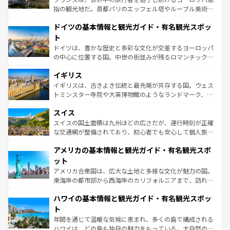
アートに溢れた街角から、地方では古代ローマ遺跡や中世
指の観光地だ。首都パリのエッフェル塔やルーブル美術館
の城塞都市、穏やかなビーチリゾートまで多彩な表情を見
といった象徴的なスポットから、田舎町の古風な美しさま
せる。地方によって風土や気候が異なるスペインはその個
ドイツの基本情報と観光ガイド・有名観光スポッ
で、幅広い魅力が詰まっている。華麗な宮殿、歴史的な大
性で訪れる人を魅了する。 なお、新着のスペイン情報は
コ
聖堂、美しいビーチ、そして豊かな自然が、訪れる者を心
ト
ンテンツ一覧
を参照してほしい。
から魅了する。また、フランスは美食の国としても知ら
ドイツは、豊かな歴史と多彩な文化が交差するヨーロッパ
れ、フランス料理はユネスコ無形文化遺産にも登録されて
の中心に位置する国。中世の街並みが残るロマンチック街
いる。シャンパンの発祥地であるランス、プロヴァンスの
道から、未来を先取りするようなモダンな都市まで多様な
香り高いラベンダー畑など、多彩な楽しみ方が可能だ。さ
イギリス
顔を持つこの国は、どこを歩いても飽きることがない。ベ
らに、パリ以外の地域にも魅力が溢れており、どの街角に
ルリンの文化的活気、バイエルン州のアルプスの絶景、そ
イギリスは、古きよき伝統と最先端が共存する国。ウェス
も豊かな歴史と文化が息づいている。パリ以外の個性あふ
してライン川沿いのワイン畑といった風景は必見。ビール
トミンスター寺院や大英博物館のようなランドマーク、歴
れる地方に足を運ぶとそれぞれで全く異なる文化を体験で
とソーセージを味わいながら地元の人と過ごす楽しい時間
史ある大学都市、美しい丘陵地帯や牧歌的な風景など、エ
きるだろう。 なお、新着のフランス情報は
コンテンツ一覧
スイス
は、お酒好きな人にはぜひ体験してほしい。 なお、新着の
リアごとに異なる魅力がある。また、優雅なアフタヌーン
を参照してほしい。
ドイツ情報は
コンテンツ一覧
を参照してほしい。
ティー、ビール好きにはたまらない英国パブ、サッカー観
スイスの国土面積は九州ほどの広さだが、運行時刻が正確
戦など、本場だからこそできる体験も豊富。イギリスを旅
な交通網が整備されており、初心者でも安心して個人旅行
して楽しみつくそう。 なお、新着のイギリス情報は
コンテ
を楽しめる。日本同様に時刻表どおりの旅が可能だ。中世
アメリカの基本情報と観光ガイド・有名観光スポ
ンツ一覧
を参照してほしい。
の建物がそのまま残る町や、スイスならではのユニークな
博物館もあり、アルプス観光だけでなく町歩きも満喫する
ット
ことができる。国民の所得が高いため物価も高いが、旅行
アメリカ合衆国は、広大な土地と多様な文化が魅力の国。
者向けの交通パス提供のサービスもあり、うまく活用すれ
東海岸の都市部から西海岸のカリフォルニアまで、訪れる
ば市内交通費無料で観光を楽しむこともできる。 なお、新
場所ごとに異なる風景と体験が待っている。ニューヨーク
着のスイス情報は
コンテンツ一覧
を参照してほしい。
ハワイの基本情報と観光ガイド・有名観光スポッ
のような巨大都市は、観光、ショッピング、エンターテイ
ンメントが詰まった刺激的なスポットだ。一方、アメリカ
ト
西部には大自然が広がり、グランドキャニオンやイエロー
年間を通じて温暖な気候に恵まれ、多くの島で構成される
ストーン国立公園といった絶景が堪能できる。さらに、南
ハワイは、どの島も独自の魅力をもっている。大自然の神