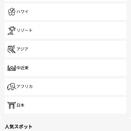
ハワイ
リゾート
アジア
中近東
アフリカ
日本
人気スポット