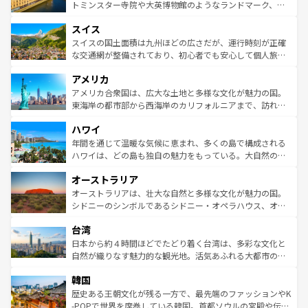
らに、パリ以外の地域にも魅力が溢れており、どの街角に
してライン川沿いのワイン畑といった風景は必見。ビール
トミンスター寺院や大英博物館のようなランドマーク、歴
も豊かな歴史と文化が息づいている。パリ以外の個性あふ
とソーセージを味わいながら地元の人と過ごす楽しい時間
史ある大学都市、美しい丘陵地帯や牧歌的な風景など、エ
れる地方に足を運ぶとそれぞれで全く異なる文化を体験で
スイス
は、お酒好きな人にはぜひ体験してほしい。 なお、新着の
リアごとに異なる魅力がある。また、優雅なアフタヌーン
きるだろう。 なお、新着のフランス情報は
コンテンツ一覧
ドイツ情報は
コンテンツ一覧
を参照してほしい。
ティー、ビール好きにはたまらない英国パブ、サッカー観
スイスの国土面積は九州ほどの広さだが、運行時刻が正確
を参照してほしい。
戦など、本場だからこそできる体験も豊富。イギリスを旅
な交通網が整備されており、初心者でも安心して個人旅行
して楽しみつくそう。 なお、新着のイギリス情報は
コンテ
を楽しめる。日本同様に時刻表どおりの旅が可能だ。中世
アメリカ
ンツ一覧
を参照してほしい。
の建物がそのまま残る町や、スイスならではのユニークな
博物館もあり、アルプス観光だけでなく町歩きも満喫する
アメリカ合衆国は、広大な土地と多様な文化が魅力の国。
ことができる。国民の所得が高いため物価も高いが、旅行
東海岸の都市部から西海岸のカリフォルニアまで、訪れる
者向けの交通パス提供のサービスもあり、うまく活用すれ
場所ごとに異なる風景と体験が待っている。ニューヨーク
ハワイ
ば市内交通費無料で観光を楽しむこともできる。 なお、新
のような巨大都市は、観光、ショッピング、エンターテイ
着のスイス情報は
コンテンツ一覧
を参照してほしい。
ンメントが詰まった刺激的なスポットだ。一方、アメリカ
年間を通じて温暖な気候に恵まれ、多くの島で構成される
西部には大自然が広がり、グランドキャニオンやイエロー
ハワイは、どの島も独自の魅力をもっている。大自然の神
ストーン国立公園といった絶景が堪能できる。さらに、南
秘を感じたいなら、火山が生み出した壮大な景観を誇るハ
オーストラリア
部のニューオーリンズでは、音楽と美食が融合した独特の
ワイ島は見逃せない。また、定番の観光地といえばオアフ
文化が魅力。旅行者はアメリカの各地域で異なる魅力を楽
島だが、静かな自然を求めるならマウイ島やカウアイ島が
オーストラリアは、壮大な自然と多様な文化が魅力の国。
しみながら、その多様性と豊かな歴史を感じることができ
おすすめ。エメラルドグリーンに輝く海をはじめ、豊かな
シドニーのシンボルであるシドニー・オペラハウス、オー
るだろう。車でのロードトリップや列車の旅も、アメリカ
文化や歴史が息づいている。「アロハスピリット」と呼ば
ストラリア東海岸北部に広がる大サンゴ礁地帯グレートバ
ならではの贅沢な旅のスタイルだ。 なお、新着のアメリカ
台湾
れるおもてなしの心で訪れる人々を迎えてくれるハワイの
リアリーフや大陸中央部にそびえるウルル（エアーズロッ
情報は
コンテンツ一覧
を参照してほしい。
人々、おいしいローカルフードやハワイアンミュージッ
ク）、タスマニアの美しい原生林やケアンズの熱帯雨林な
日本から約４時間ほどでたどり着く台湾は、多彩な文化と
ク、伝統的なフラダンスなど、すべてがハワイの魅力を彩
ど、見どころがたくさん。また、カフェやワイン、オージ
自然が織りなす魅力的な観光地。活気あふれる大都市の台
っている。訪れるたびに新しい発見と感動が待っているハ
ービーフなどの食文化も豊かで、美味しいものであふれて
北やノスタルジックな町並みが人気な九份（ジォウフェ
ワイを、存分に味わってほしい。 なお、新着のハワイ情報
韓国
いる。アクティビティも充実しており、サーフィンやダイ
ン）、静ひつな山岳地帯である台湾東部など、都市の喧騒
は
コンテンツ一覧
を参照してほしい。
ビング、ハイキングなど、アウトドア好きにはたまらな
と山間の静けさが共存しており、訪れる人に新しい発見と
歴史ある王朝文化が残る一方で、最先端のファッションやK
い。オーストラリアの多彩な魅力を存分に味わいつくそ
驚きをもたらしてくれる。また、奥深い台湾の食文化も魅
-POPで世界を席巻している韓国。首都ソウルの宮殿や伝統