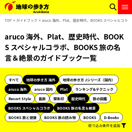
TOP
ガイドブック
aruco 海外、Plat、歴史時代、BOOKS スペシャルコ
aruco 海外、Plat、歴史時代、BOOK
S スペシャルコラボ、BOOKS 旅の名
言＆絶景のガイドブック一覧
すべて
地球の歩き方 海外
地球の歩き方 Jシリーズ（国内）
aruco 海外
aruco 国内
Plat
ランキング&テクニック
Resort Style
島旅
御朱印
歴史時代
旅の図鑑
BOOKS スペシャルコラボ
BOOKS 旅の名言＆絶景
BOOKS 旅と健康
BOOKS 旅の読み物
BOOKS
D-Books
絞り込み条件を追加