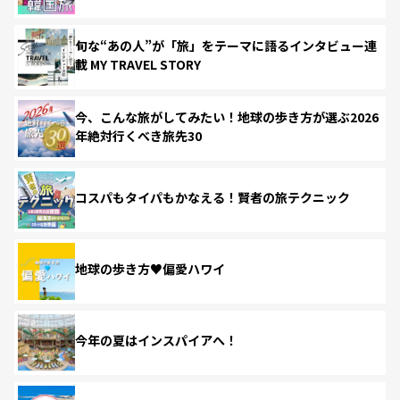
旬な“あの人”が「旅」をテーマに語るインタビュー連
載 MY TRAVEL STORY
今、こんな旅がしてみたい！地球の歩き方が選ぶ2026
年絶対行くべき旅先30
コスパもタイパもかなえる！賢者の旅テクニック
地球の歩き方♥偏愛ハワイ
今年の夏はインスパイアへ！