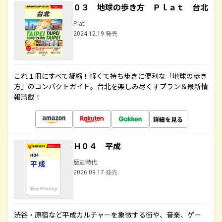
０３ 地球の歩き方 Ｐｌａｔ 台北
Plat
2024.12.19 発売
これ１冊にすべて凝縮！軽くて持ち歩きに便利な「地球の歩き
方」のコンパクトガイド。台北を楽しみ尽くすプラン＆最新情
報満載！
詳細を見る
Ｈ０４ 平成
歴史時代
2026.09.17 発売
渋谷・原宿など平成カルチャーを象徴する街や、音楽、ゲー