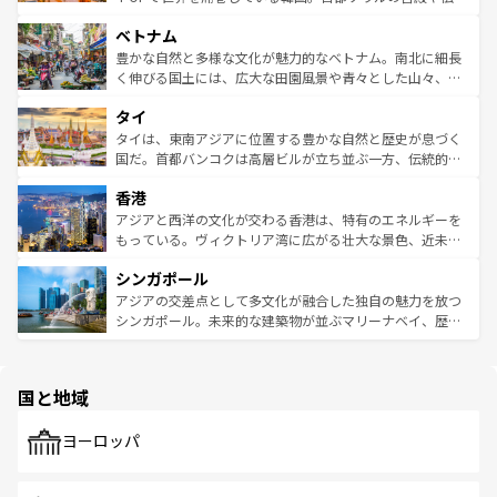
う。 なお、新着のオーストラリア情報は
コンテンツ一覧
を
力で、夜市などの屋台グルメから高級料理、ヘルシーで美
家屋が並ぶエリアでは韓国の歴史と文化に浸ることがで
参照してほしい。
ベトナム
容にもいいと評判のスイーツなど、バラエティ豊かな料理
き、地方に足を延ばせば四季折々の自然美を楽しむことが
が味わえる。 なお、新着の台湾情報は
コンテンツ一覧
を参
できる。そして、キムチや焼肉、絶品のストリートフード
豊かな自然と多様な文化が魅力的なベトナム。南北に細長
照してほしい。
まで、さまざまな韓国料理が待っている。夜には、韓国な
く伸びる国土には、広大な田園風景や青々とした山々、世
らではのナイトライフも堪能できる。あたたかいホスピタ
界遺産に登録された壮大な自然景観が点在し、都市部では
タイ
リティに包まれながら、韓国の多彩な魅力を心ゆくまで味
急速な発展と共に伝統が息づく。ハノイの古い町並みやホ
わってみてほしい。 なお、新着の韓国情報は
コンテンツ一
ーチミン市のフランス統治時代の建物も、独特の雰囲気を
タイは、東南アジアに位置する豊かな自然と歴史が息づく
覧
を参照してほしい。
醸し出している。また、バラエティの豊かさとおいしさで
国だ。首都バンコクは高層ビルが立ち並ぶ一方、伝統的な
世界中の食通を魅了してやまないベトナム料理も魅力のひ
寺院や市場がいたるところに点在し、古きよき文化と現代
香港
とつ。フォーやバインミー、ベトナムコーヒーなどは、ぜ
の活気が交差している。北部ではチェンマイなどの山岳地
ひ現地で味わいたい。どの地域を訪れてもあたたかい人々
帯で自然と触れ合い、南部ではプーケットやクラビの美し
アジアと西洋の文化が交わる香港は、特有のエネルギーを
が旅行者を迎えてくれるので、きっと忘れられない旅にな
いビーチでリゾート気分を楽しむことができる。タイ料理
もっている。ヴィクトリア湾に広がる壮大な景色、近未来
るはずだ。 なお、新着のベトナム情報は
コンテンツ一覧
を
は世界的に有名で、屋台から高級レストランまで味覚を刺
的なアートスポット、そして歴史と現代が融合した町並
参照してほしい。
シンガポール
激する。気候は一年中温暖で、どの季節にも異なる楽しみ
み、どこを訪れても感動するはず。観光スポットが密集し
が待っている。親しみやすいタイの人々、仏教を中心とし
ており、効率よく見どころを回れるのも魅力。息をのむよ
アジアの交差点として多文化が融合した独自の魅力を放つ
た文化、そして多様な観光資源が、訪れる旅人を魅了し続
うな絶景から文化的な体験まで、香港を存分に楽しみ尽く
シンガポール。未来的な建築物が並ぶマリーナベイ、歴史
ける。 なお、新着のタイ情報は
コンテンツ一覧
を参照して
そう。 なお、新着の香港情報は
コンテンツ一覧
を参照して
と伝統を感じられるエスニックタウン、多数の緑豊かな公
ほしい。
ほしい。
園や自然保護区など、自然が調和した近代的な景観と文化
の多様性あふれるカラフルな町は、どこを歩いても新しい
国と地域
発見がある。さらに、治安のよさや充実した公共交通機関
も、旅行者にとっては魅力的なポイント。グルメも豊富
で、ホーカーズは地元の風情を楽しめる外せないスポット
ヨーロッパ
だ。訪れる人を飽きさせないシンガポールで、多様な魅力
を体感しよう。 なお、新着のシンガポール情報は
コンテン