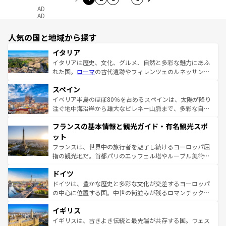
AD
AD
人気の国と地域から探す
イタリア
イタリアは歴史、文化、グルメ、自然と多彩な魅力にあふ
れた国。
ローマ
の古代遺跡やフィレンツェのルネッサンス
美術、ヴェネツィアの運河など、歴史あるスポットはもち
スペイン
ろん、トスカーナの美しい田園風景やアマルフィ海岸の絶
景など、自然景観も見逃せない。観光の合間には、本場の
イベリア半島のほぼ80％を占めるスペインは、太陽が降り
ピザやパスタなど、絶品のイタリア料理を堪能することも
注ぐ地中海沿岸から雄大なピレネー山脈まで、多彩な自然
できる。朝目覚めてから夜眠るまで、すべての瞬間を楽し
と文化が詰まったヨーロッパ屈指の旅行先だ。多様な地域
フランスの基本情報と観光ガイド・有名観光スポ
ませてくれるイタリアで、忘れられない旅をしてみよう！
文化が根付くこの国では、情熱的なフラメンコ、熱気あふ
なお、新着のイタリア情報は
コンテンツ一覧
を参照してほ
れる闘牛、そして美味しいタパスが生活の一部となってい
ット
しい。
る。首都マドリードの洗練された雰囲気や、バルセロナの
フランスは、世界中の旅行者を魅了し続けるヨーロッパ屈
アートに溢れた街角から、地方では古代ローマ遺跡や中世
指の観光地だ。首都パリのエッフェル塔やルーブル美術館
の城塞都市、穏やかなビーチリゾートまで多彩な表情を見
といった象徴的なスポットから、田舎町の古風な美しさま
せる。地方によって風土や気候が異なるスペインはその個
ドイツ
で、幅広い魅力が詰まっている。華麗な宮殿、歴史的な大
性で訪れる人を魅了する。 なお、新着のスペイン情報は
コ
聖堂、美しいビーチ、そして豊かな自然が、訪れる者を心
ドイツは、豊かな歴史と多彩な文化が交差するヨーロッパ
ンテンツ一覧
を参照してほしい。
から魅了する。また、フランスは美食の国としても知ら
の中心に位置する国。中世の街並みが残るロマンチック街
れ、フランス料理はユネスコ無形文化遺産にも登録されて
道から、未来を先取りするようなモダンな都市まで多様な
イギリス
いる。シャンパンの発祥地であるランス、プロヴァンスの
顔を持つこの国は、どこを歩いても飽きることがない。ベ
香り高いラベンダー畑など、多彩な楽しみ方が可能だ。さ
ルリンの文化的活気、バイエルン州のアルプスの絶景、そ
イギリスは、古きよき伝統と最先端が共存する国。ウェス