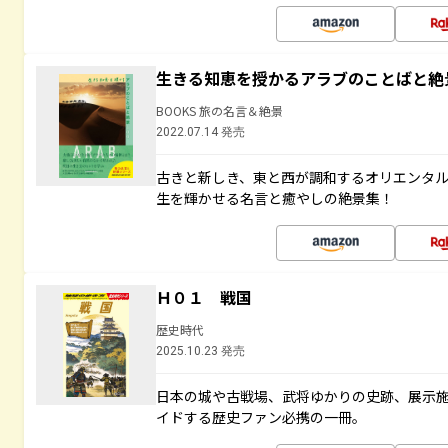
生きる知恵を授かるアラブのことばと絶
BOOKS 旅の名言＆絶景
2022.07.14 発売
古きと新しき、東と西が調和するオリエンタ
生を輝かせる名言と癒やしの絶景集！
Ｈ０１ 戦国
歴史時代
2025.10.23 発売
日本の城や古戦場、武将ゆかりの史跡、展示
イドする歴史ファン必携の一冊。