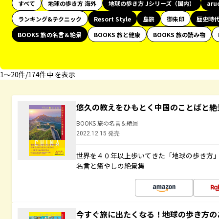
すべて
地球の歩き方 海外
地球の歩き方 Jシリーズ（国内）
aru
ランキング&テクニック
Resort Style
島旅
御朱印
歴史時
BOOKS 旅の名言＆絶景
BOOKS 旅と健康
BOOKS 旅の読み物
1〜20件/174件中 を表示
悠久の教えをひもとく中国のことばと絶
BOOKS 旅の名言＆絶景
2022.12.15 発売
世界を４０年以上歩いてきた「地球の歩き方
名言と癒やしの絶景集
今すぐ旅に出たくなる！地球の歩き方の