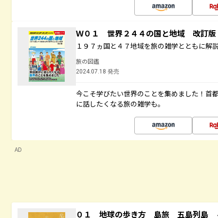
Ｗ０１ 世界２４４の国と地域 改訂版
１９７ヵ国と４７地域を旅の雑学とともに解
旅の図鑑
2024.07.18 発売
今こそ学びたい世界のことを集めました！首
に話したくなる旅の雑学も。
AD
０１ 地球の歩き方 島旅 五島列島 