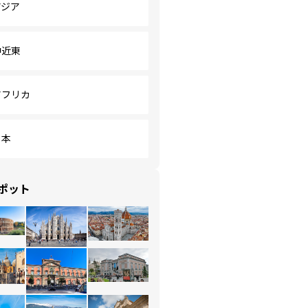
アジア
中近東
アフリカ
日本
ポット