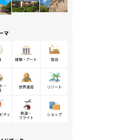
ーマ
食
建築・アート
宿泊
ト・
世界遺産
リゾート
戦
鉄道・
ビティ
ショップ
フライト