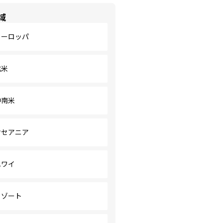
域
ヨーロッパ
北米
中南米
オセアニア
ハワイ
リゾート