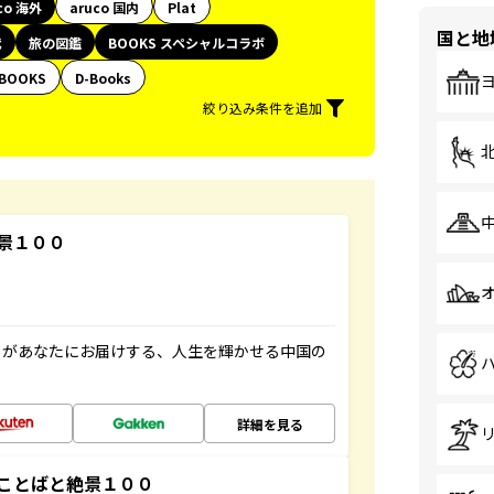
co 海外
aruco 国内
Plat
国と地
代
旅の図鑑
BOOKS スペシャルコラボ
BOOKS
D-Books
絞り込み条件を追加
景１００
」があなたにお届けする、人生を輝かせる中国の
詳細を見る
ことばと絶景１００