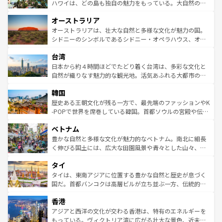
西部には大自然が広がり、グランドキャニオンやイエロー
ハワイは、どの島も独自の魅力をもっている。大自然の神
ストーン国立公園といった絶景が堪能できる。さらに、南
秘を感じたいなら、火山が生み出した壮大な景観を誇るハ
オーストラリア
部のニューオーリンズでは、音楽と美食が融合した独特の
ワイ島は見逃せない。また、定番の観光地といえばオアフ
文化が魅力。旅行者はアメリカの各地域で異なる魅力を楽
島だが、静かな自然を求めるならマウイ島やカウアイ島が
オーストラリアは、壮大な自然と多様な文化が魅力の国。
しみながら、その多様性と豊かな歴史を感じることができ
おすすめ。エメラルドグリーンに輝く海をはじめ、豊かな
シドニーのシンボルであるシドニー・オペラハウス、オー
るだろう。車でのロードトリップや列車の旅も、アメリカ
文化や歴史が息づいている。「アロハスピリット」と呼ば
ストラリア東海岸北部に広がる大サンゴ礁地帯グレートバ
ならではの贅沢な旅のスタイルだ。 なお、新着のアメリカ
台湾
れるおもてなしの心で訪れる人々を迎えてくれるハワイの
リアリーフや大陸中央部にそびえるウルル（エアーズロッ
情報は
コンテンツ一覧
を参照してほしい。
人々、おいしいローカルフードやハワイアンミュージッ
ク）、タスマニアの美しい原生林やケアンズの熱帯雨林な
日本から約４時間ほどでたどり着く台湾は、多彩な文化と
ク、伝統的なフラダンスなど、すべてがハワイの魅力を彩
ど、見どころがたくさん。また、カフェやワイン、オージ
自然が織りなす魅力的な観光地。活気あふれる大都市の台
っている。訪れるたびに新しい発見と感動が待っているハ
ービーフなどの食文化も豊かで、美味しいものであふれて
北やノスタルジックな町並みが人気な九份（ジォウフェ
ワイを、存分に味わってほしい。 なお、新着のハワイ情報
韓国
いる。アクティビティも充実しており、サーフィンやダイ
ン）、静ひつな山岳地帯である台湾東部など、都市の喧騒
は
コンテンツ一覧
を参照してほしい。
ビング、ハイキングなど、アウトドア好きにはたまらな
と山間の静けさが共存しており、訪れる人に新しい発見と
歴史ある王朝文化が残る一方で、最先端のファッションやK
い。オーストラリアの多彩な魅力を存分に味わいつくそ
驚きをもたらしてくれる。また、奥深い台湾の食文化も魅
-POPで世界を席巻している韓国。首都ソウルの宮殿や伝統
う。 なお、新着のオーストラリア情報は
コンテンツ一覧
を
力で、夜市などの屋台グルメから高級料理、ヘルシーで美
家屋が並ぶエリアでは韓国の歴史と文化に浸ることがで
参照してほしい。
ベトナム
容にもいいと評判のスイーツなど、バラエティ豊かな料理
き、地方に足を延ばせば四季折々の自然美を楽しむことが
が味わえる。 なお、新着の台湾情報は
コンテンツ一覧
を参
できる。そして、キムチや焼肉、絶品のストリートフード
豊かな自然と多様な文化が魅力的なベトナム。南北に細長
照してほしい。
まで、さまざまな韓国料理が待っている。夜には、韓国な
く伸びる国土には、広大な田園風景や青々とした山々、世
らではのナイトライフも堪能できる。あたたかいホスピタ
界遺産に登録された壮大な自然景観が点在し、都市部では
タイ
リティに包まれながら、韓国の多彩な魅力を心ゆくまで味
急速な発展と共に伝統が息づく。ハノイの古い町並みやホ
わってみてほしい。 なお、新着の韓国情報は
コンテンツ一
ーチミン市のフランス統治時代の建物も、独特の雰囲気を
タイは、東南アジアに位置する豊かな自然と歴史が息づく
覧
を参照してほしい。
醸し出している。また、バラエティの豊かさとおいしさで
国だ。首都バンコクは高層ビルが立ち並ぶ一方、伝統的な
世界中の食通を魅了してやまないベトナム料理も魅力のひ
寺院や市場がいたるところに点在し、古きよき文化と現代
香港
とつ。フォーやバインミー、ベトナムコーヒーなどは、ぜ
の活気が交差している。北部ではチェンマイなどの山岳地
ひ現地で味わいたい。どの地域を訪れてもあたたかい人々
帯で自然と触れ合い、南部ではプーケットやクラビの美し
アジアと西洋の文化が交わる香港は、特有のエネルギーを
が旅行者を迎えてくれるので、きっと忘れられない旅にな
いビーチでリゾート気分を楽しむことができる。タイ料理
もっている。ヴィクトリア湾に広がる壮大な景色、近未来