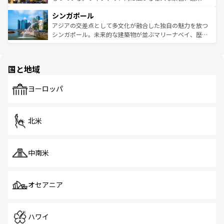
るはずだ。 なお、新着のベトナム情報は
コンテンツ一覧
を
は世界的に有名で、屋台から高級レストランまで味覚を刺
的なアートスポット、そして歴史と現代が融合した町並
参照してほしい。
シンガポール
激する。気候は一年中温暖で、どの季節にも異なる楽しみ
み、どこを訪れても感動するはず。観光スポットが密集し
が待っている。親しみやすいタイの人々、仏教を中心とし
ており、効率よく見どころを回れるのも魅力。息をのむよ
アジアの交差点として多文化が融合した独自の魅力を放つ
た文化、そして多様な観光資源が、訪れる旅人を魅了し続
うな絶景から文化的な体験まで、香港を存分に楽しみ尽く
シンガポール。未来的な建築物が並ぶマリーナベイ、歴史
ける。 なお、新着のタイ情報は
コンテンツ一覧
を参照して
そう。 なお、新着の香港情報は
コンテンツ一覧
を参照して
と伝統を感じられるエスニックタウン、多数の緑豊かな公
ほしい。
ほしい。
園や自然保護区など、自然が調和した近代的な景観と文化
の多様性あふれるカラフルな町は、どこを歩いても新しい
国と地域
発見がある。さらに、治安のよさや充実した公共交通機関
も、旅行者にとっては魅力的なポイント。グルメも豊富
で、ホーカーズは地元の風情を楽しめる外せないスポット
ヨーロッパ
だ。訪れる人を飽きさせないシンガポールで、多様な魅力
を体感しよう。 なお、新着のシンガポール情報は
コンテン
ツ一覧
を参照してほしい。
北米
中南米
オセアニア
ハワイ