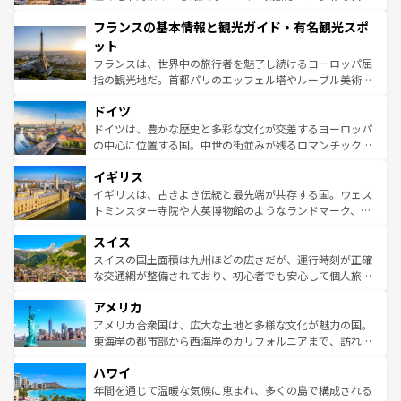
できる。朝目覚めてから夜眠るまで、すべての瞬間を楽し
と文化が詰まったヨーロッパ屈指の旅行先だ。多様な地域
フランスの基本情報と観光ガイド・有名観光スポ
ませてくれるイタリアで、忘れられない旅をしてみよう！
文化が根付くこの国では、情熱的なフラメンコ、熱気あふ
なお、新着のイタリア情報は
コンテンツ一覧
を参照してほ
れる闘牛、そして美味しいタパスが生活の一部となってい
ット
しい。
る。首都マドリードの洗練された雰囲気や、バルセロナの
フランスは、世界中の旅行者を魅了し続けるヨーロッパ屈
アートに溢れた街角から、地方では古代ローマ遺跡や中世
指の観光地だ。首都パリのエッフェル塔やルーブル美術館
の城塞都市、穏やかなビーチリゾートまで多彩な表情を見
といった象徴的なスポットから、田舎町の古風な美しさま
せる。地方によって風土や気候が異なるスペインはその個
ドイツ
で、幅広い魅力が詰まっている。華麗な宮殿、歴史的な大
性で訪れる人を魅了する。 なお、新着のスペイン情報は
コ
聖堂、美しいビーチ、そして豊かな自然が、訪れる者を心
ドイツは、豊かな歴史と多彩な文化が交差するヨーロッパ
ンテンツ一覧
を参照してほしい。
から魅了する。また、フランスは美食の国としても知ら
の中心に位置する国。中世の街並みが残るロマンチック街
れ、フランス料理はユネスコ無形文化遺産にも登録されて
道から、未来を先取りするようなモダンな都市まで多様な
イギリス
いる。シャンパンの発祥地であるランス、プロヴァンスの
顔を持つこの国は、どこを歩いても飽きることがない。ベ
香り高いラベンダー畑など、多彩な楽しみ方が可能だ。さ
ルリンの文化的活気、バイエルン州のアルプスの絶景、そ
イギリスは、古きよき伝統と最先端が共存する国。ウェス
らに、パリ以外の地域にも魅力が溢れており、どの街角に
してライン川沿いのワイン畑といった風景は必見。ビール
トミンスター寺院や大英博物館のようなランドマーク、歴
も豊かな歴史と文化が息づいている。パリ以外の個性あふ
とソーセージを味わいながら地元の人と過ごす楽しい時間
史ある大学都市、美しい丘陵地帯や牧歌的な風景など、エ
れる地方に足を運ぶとそれぞれで全く異なる文化を体験で
スイス
は、お酒好きな人にはぜひ体験してほしい。 なお、新着の
リアごとに異なる魅力がある。また、優雅なアフタヌーン
きるだろう。 なお、新着のフランス情報は
コンテンツ一覧
ドイツ情報は
コンテンツ一覧
を参照してほしい。
ティー、ビール好きにはたまらない英国パブ、サッカー観
スイスの国土面積は九州ほどの広さだが、運行時刻が正確
を参照してほしい。
戦など、本場だからこそできる体験も豊富。イギリスを旅
な交通網が整備されており、初心者でも安心して個人旅行
して楽しみつくそう。 なお、新着のイギリス情報は
コンテ
を楽しめる。日本同様に時刻表どおりの旅が可能だ。中世
アメリカ
ンツ一覧
を参照してほしい。
の建物がそのまま残る町や、スイスならではのユニークな
博物館もあり、アルプス観光だけでなく町歩きも満喫する
アメリカ合衆国は、広大な土地と多様な文化が魅力の国。
ことができる。国民の所得が高いため物価も高いが、旅行
東海岸の都市部から西海岸のカリフォルニアまで、訪れる
者向けの交通パス提供のサービスもあり、うまく活用すれ
場所ごとに異なる風景と体験が待っている。ニューヨーク
ハワイ
ば市内交通費無料で観光を楽しむこともできる。 なお、新
のような巨大都市は、観光、ショッピング、エンターテイ
着のスイス情報は
コンテンツ一覧
を参照してほしい。
ンメントが詰まった刺激的なスポットだ。一方、アメリカ
年間を通じて温暖な気候に恵まれ、多くの島で構成される