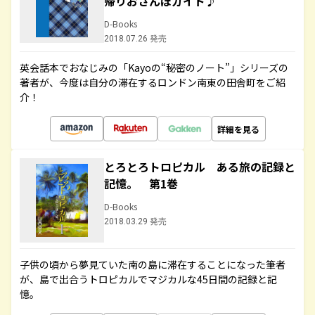
帰りおさんぽガイド♪
D-Books
2018.07.26 発売
英会話本でおなじみの「Kayoの“秘密のノート”」シリーズの
著者が、今度は自分の滞在するロンドン南東の田舎町をご紹
介！
詳細を見る
とろとろトロピカル ある旅の記録と
記憶。 第1巻
D-Books
2018.03.29 発売
子供の頃から夢見ていた南の島に滞在することになった筆者
が、島で出合うトロピカルでマジカルな45日間の記録と記
憶。