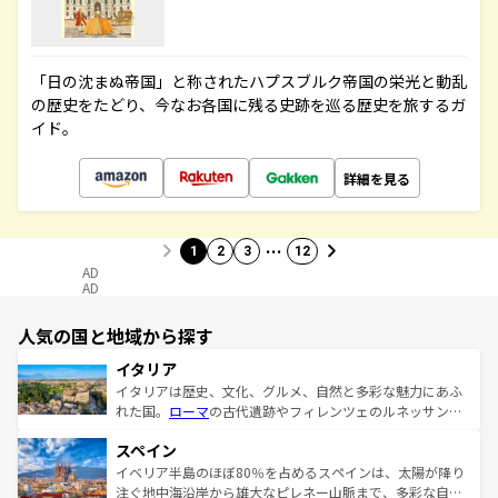
「日の沈まぬ帝国」と称されたハプスブルク帝国の栄光と動乱
の歴史をたどり、今なお各国に残る史跡を巡る歴史を旅するガ
イド。
詳細を見る
…
1
2
3
12
AD
AD
人気の国と地域から探す
イタリア
イタリアは歴史、文化、グルメ、自然と多彩な魅力にあふ
れた国。
ローマ
の古代遺跡やフィレンツェのルネッサンス
美術、ヴェネツィアの運河など、歴史あるスポットはもち
スペイン
ろん、トスカーナの美しい田園風景やアマルフィ海岸の絶
景など、自然景観も見逃せない。観光の合間には、本場の
イベリア半島のほぼ80％を占めるスペインは、太陽が降り
ピザやパスタなど、絶品のイタリア料理を堪能することも
注ぐ地中海沿岸から雄大なピレネー山脈まで、多彩な自然