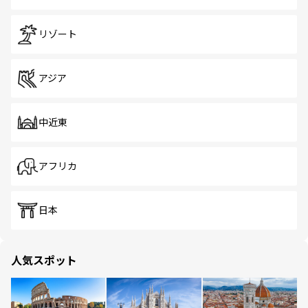
リゾート
アジア
中近東
アフリカ
日本
人気スポット