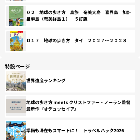
０２ 地球の歩き方 島旅 奄美大島 喜界島 加計
呂麻島（奄美群島１） ５訂版
Ｄ１７ 地球の歩き方 タイ ２０２７～２０２８
特設ページ
世界遺産ランキング
地球の歩き方 meets クリストファー・ノーラン監督
最新作『オデュッセイア』
準備も滞在もスマートに！ トラベルハック2026