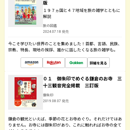
版
１９７ヵ国と４７地域を旅の雑学とともに
解説
旅の図鑑
2024.07.18 発売
今こそ学びたい世界のことを集めました！首都、言語、民族、
宗教、特長、現地の挨拶、誰かに話したくなる旅の雑学も。
詳細を見る
０１ 御朱印でめぐる鎌倉のお寺 三
十三観音完全掲載 三訂版
御朱印
2019.08.07 発売
鎌倉の観光といえば、季節の花とお寺めぐり。それだけではあ
りません。お寺には御朱印があり、これに触れればお寺の全て