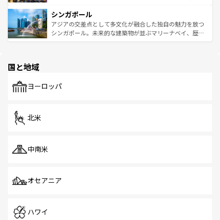
るはずだ。 なお、新着のベトナム情報は
コンテンツ一覧
を
は世界的に有名で、屋台から高級レストランまで味覚を刺
的なアートスポット、そして歴史と現代が融合した町並
参照してほしい。
シンガポール
激する。気候は一年中温暖で、どの季節にも異なる楽しみ
み、どこを訪れても感動するはず。観光スポットが密集し
が待っている。親しみやすいタイの人々、仏教を中心とし
ており、効率よく見どころを回れるのも魅力。息をのむよ
アジアの交差点として多文化が融合した独自の魅力を放つ
た文化、そして多様な観光資源が、訪れる旅人を魅了し続
うな絶景から文化的な体験まで、香港を存分に楽しみ尽く
シンガポール。未来的な建築物が並ぶマリーナベイ、歴史
ける。 なお、新着のタイ情報は
コンテンツ一覧
を参照して
そう。 なお、新着の香港情報は
コンテンツ一覧
を参照して
と伝統を感じられるエスニックタウン、多数の緑豊かな公
ほしい。
ほしい。
園や自然保護区など、自然が調和した近代的な景観と文化
の多様性あふれるカラフルな町は、どこを歩いても新しい
国と地域
発見がある。さらに、治安のよさや充実した公共交通機関
も、旅行者にとっては魅力的なポイント。グルメも豊富
で、ホーカーズは地元の風情を楽しめる外せないスポット
ヨーロッパ
だ。訪れる人を飽きさせないシンガポールで、多様な魅力
を体感しよう。 なお、新着のシンガポール情報は
コンテン
ツ一覧
を参照してほしい。
北米
中南米
オセアニア
ハワイ