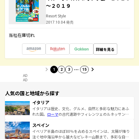
～２０１９
Resort Style
2017.10.04 発売
当社在庫切れ
詳細を見る
…
1
2
3
15
AD
AD
人気の国と地域から探す
イタリア
イタリアは歴史、文化、グルメ、自然と多彩な魅力にあふ
れた国。
ローマ
の古代遺跡やフィレンツェのルネッサンス
美術、ヴェネツィアの運河など、歴史あるスポットはもち
スペイン
ろん、トスカーナの美しい田園風景やアマルフィ海岸の絶
景など、自然景観も見逃せない。観光の合間には、本場の
イベリア半島のほぼ80％を占めるスペインは、太陽が降り
ピザやパスタなど、絶品のイタリア料理を堪能することも
注ぐ地中海沿岸から雄大なピレネー山脈まで、多彩な自然