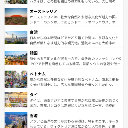
西部には大自然が広がり、グランドキャニオンやイエロー
ハワイは、どの島も独自の魅力をもっている。大自然の神
ストーン国立公園といった絶景が堪能できる。さらに、南
秘を感じたいなら、火山が生み出した壮大な景観を誇るハ
オーストラリア
部のニューオーリンズでは、音楽と美食が融合した独特の
ワイ島は見逃せない。また、定番の観光地といえばオアフ
文化が魅力。旅行者はアメリカの各地域で異なる魅力を楽
島だが、静かな自然を求めるならマウイ島やカウアイ島が
オーストラリアは、壮大な自然と多様な文化が魅力の国。
しみながら、その多様性と豊かな歴史を感じることができ
おすすめ。エメラルドグリーンに輝く海をはじめ、豊かな
シドニーのシンボルであるシドニー・オペラハウス、オー
るだろう。車でのロードトリップや列車の旅も、アメリカ
文化や歴史が息づいている。「アロハスピリット」と呼ば
ストラリア東海岸北部に広がる大サンゴ礁地帯グレートバ
ならではの贅沢な旅のスタイルだ。 なお、新着のアメリカ
台湾
れるおもてなしの心で訪れる人々を迎えてくれるハワイの
リアリーフや大陸中央部にそびえるウルル（エアーズロッ
情報は
コンテンツ一覧
を参照してほしい。
人々、おいしいローカルフードやハワイアンミュージッ
ク）、タスマニアの美しい原生林やケアンズの熱帯雨林な
日本から約４時間ほどでたどり着く台湾は、多彩な文化と
ク、伝統的なフラダンスなど、すべてがハワイの魅力を彩
ど、見どころがたくさん。また、カフェやワイン、オージ
自然が織りなす魅力的な観光地。活気あふれる大都市の台
っている。訪れるたびに新しい発見と感動が待っているハ
ービーフなどの食文化も豊かで、美味しいものであふれて
北やノスタルジックな町並みが人気な九份（ジォウフェ
ワイを、存分に味わってほしい。 なお、新着のハワイ情報
韓国
いる。アクティビティも充実しており、サーフィンやダイ
ン）、静ひつな山岳地帯である台湾東部など、都市の喧騒
は
コンテンツ一覧
を参照してほしい。
ビング、ハイキングなど、アウトドア好きにはたまらな
と山間の静けさが共存しており、訪れる人に新しい発見と
歴史ある王朝文化が残る一方で、最先端のファッションやK
い。オーストラリアの多彩な魅力を存分に味わいつくそ
驚きをもたらしてくれる。また、奥深い台湾の食文化も魅
-POPで世界を席巻している韓国。首都ソウルの宮殿や伝統
う。 なお、新着のオーストラリア情報は
コンテンツ一覧
を
力で、夜市などの屋台グルメから高級料理、ヘルシーで美
家屋が並ぶエリアでは韓国の歴史と文化に浸ることがで
参照してほしい。
ベトナム
容にもいいと評判のスイーツなど、バラエティ豊かな料理
き、地方に足を延ばせば四季折々の自然美を楽しむことが
が味わえる。 なお、新着の台湾情報は
コンテンツ一覧
を参
できる。そして、キムチや焼肉、絶品のストリートフード
豊かな自然と多様な文化が魅力的なベトナム。南北に細長
照してほしい。
まで、さまざまな韓国料理が待っている。夜には、韓国な
く伸びる国土には、広大な田園風景や青々とした山々、世
らではのナイトライフも堪能できる。あたたかいホスピタ
界遺産に登録された壮大な自然景観が点在し、都市部では
タイ
リティに包まれながら、韓国の多彩な魅力を心ゆくまで味
急速な発展と共に伝統が息づく。ハノイの古い町並みやホ
わってみてほしい。 なお、新着の韓国情報は
コンテンツ一
ーチミン市のフランス統治時代の建物も、独特の雰囲気を
タイは、東南アジアに位置する豊かな自然と歴史が息づく
覧
を参照してほしい。
醸し出している。また、バラエティの豊かさとおいしさで
国だ。首都バンコクは高層ビルが立ち並ぶ一方、伝統的な
世界中の食通を魅了してやまないベトナム料理も魅力のひ
寺院や市場がいたるところに点在し、古きよき文化と現代
香港
とつ。フォーやバインミー、ベトナムコーヒーなどは、ぜ
の活気が交差している。北部ではチェンマイなどの山岳地
ひ現地で味わいたい。どの地域を訪れてもあたたかい人々
帯で自然と触れ合い、南部ではプーケットやクラビの美し
アジアと西洋の文化が交わる香港は、特有のエネルギーを
が旅行者を迎えてくれるので、きっと忘れられない旅にな
いビーチでリゾート気分を楽しむことができる。タイ料理
もっている。ヴィクトリア湾に広がる壮大な景色、近未来