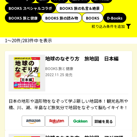
BOOKS スペシャルコラボ
BOOKS 旅の名言＆絶景
BOOKS 旅と健康
BOOKS 旅の読み物
BOOKS
D-Books
絞り込み条件を追加
1〜20件/283件中 を表示
地球のなぞり方 旅地図 日本編
BOOKS 旅と健康
2022.11.25 発売
日本の地形や造形物をなぞって学ぶ新しい地図本！観光名所や
橋、川、湖、半島など旅気分で地図をなぞって脳もイキイキ！
詳細を見る