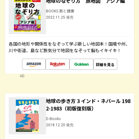
地球のなぞり方 旅地図 アジア編
BOOKS 旅と健康
2022.11.25 発売
各国の地形や関係性をなぞって学ぶ新しい地図本！国境や州、
川や街道、島など旅気分で地図をなぞって脳もイキイキ！
詳細を見る
AD
地球の歩き方 3 インド・ネパール 198
2-1983（初版復刻版）
D-Books
2018.12.20 発売