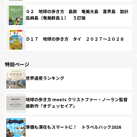
０２ 地球の歩き方 島旅 奄美大島 喜界島 加計
呂麻島（奄美群島１） ５訂版
Ｄ１７ 地球の歩き方 タイ ２０２７～２０２８
特設ページ
世界遺産ランキング
地球の歩き方 meets クリストファー・ノーラン監督
最新作『オデュッセイア』
準備も滞在もスマートに！ トラベルハック2026