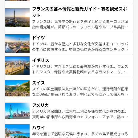
できる。朝目覚めてから夜眠るまで、すべての瞬間を楽し
と文化が詰まったヨーロッパ屈指の旅行先だ。多様な地域
フランスの基本情報と観光ガイド・有名観光スポ
ませてくれるイタリアで、忘れられない旅をしてみよう！
文化が根付くこの国では、情熱的なフラメンコ、熱気あふ
なお、新着のイタリア情報は
コンテンツ一覧
を参照してほ
れる闘牛、そして美味しいタパスが生活の一部となってい
ット
しい。
る。首都マドリードの洗練された雰囲気や、バルセロナの
フランスは、世界中の旅行者を魅了し続けるヨーロッパ屈
アートに溢れた街角から、地方では古代ローマ遺跡や中世
指の観光地だ。首都パリのエッフェル塔やルーブル美術館
の城塞都市、穏やかなビーチリゾートまで多彩な表情を見
といった象徴的なスポットから、田舎町の古風な美しさま
せる。地方によって風土や気候が異なるスペインはその個
ドイツ
で、幅広い魅力が詰まっている。華麗な宮殿、歴史的な大
性で訪れる人を魅了する。 なお、新着のスペイン情報は
コ
聖堂、美しいビーチ、そして豊かな自然が、訪れる者を心
ドイツは、豊かな歴史と多彩な文化が交差するヨーロッパ
ンテンツ一覧
を参照してほしい。
から魅了する。また、フランスは美食の国としても知ら
の中心に位置する国。中世の街並みが残るロマンチック街
れ、フランス料理はユネスコ無形文化遺産にも登録されて
道から、未来を先取りするようなモダンな都市まで多様な
イギリス
いる。シャンパンの発祥地であるランス、プロヴァンスの
顔を持つこの国は、どこを歩いても飽きることがない。ベ
香り高いラベンダー畑など、多彩な楽しみ方が可能だ。さ
ルリンの文化的活気、バイエルン州のアルプスの絶景、そ
イギリスは、古きよき伝統と最先端が共存する国。ウェス
らに、パリ以外の地域にも魅力が溢れており、どの街角に
してライン川沿いのワイン畑といった風景は必見。ビール
トミンスター寺院や大英博物館のようなランドマーク、歴
も豊かな歴史と文化が息づいている。パリ以外の個性あふ
とソーセージを味わいながら地元の人と過ごす楽しい時間
史ある大学都市、美しい丘陵地帯や牧歌的な風景など、エ
れる地方に足を運ぶとそれぞれで全く異なる文化を体験で
スイス
は、お酒好きな人にはぜひ体験してほしい。 なお、新着の
リアごとに異なる魅力がある。また、優雅なアフタヌーン
きるだろう。 なお、新着のフランス情報は
コンテンツ一覧
ドイツ情報は
コンテンツ一覧
を参照してほしい。
ティー、ビール好きにはたまらない英国パブ、サッカー観
スイスの国土面積は九州ほどの広さだが、運行時刻が正確
を参照してほしい。
戦など、本場だからこそできる体験も豊富。イギリスを旅
な交通網が整備されており、初心者でも安心して個人旅行
して楽しみつくそう。 なお、新着のイギリス情報は
コンテ
を楽しめる。日本同様に時刻表どおりの旅が可能だ。中世
アメリカ
ンツ一覧
を参照してほしい。
の建物がそのまま残る町や、スイスならではのユニークな
博物館もあり、アルプス観光だけでなく町歩きも満喫する
アメリカ合衆国は、広大な土地と多様な文化が魅力の国。
ことができる。国民の所得が高いため物価も高いが、旅行
東海岸の都市部から西海岸のカリフォルニアまで、訪れる
者向けの交通パス提供のサービスもあり、うまく活用すれ
場所ごとに異なる風景と体験が待っている。ニューヨーク
ハワイ
ば市内交通費無料で観光を楽しむこともできる。 なお、新
のような巨大都市は、観光、ショッピング、エンターテイ
着のスイス情報は
コンテンツ一覧
を参照してほしい。
ンメントが詰まった刺激的なスポットだ。一方、アメリカ
年間を通じて温暖な気候に恵まれ、多くの島で構成される