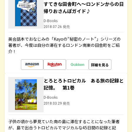
すてきな田舎町へ～ロンドンからの日
帰りおさんぽガイド♪
D-Books
2018.07.26 発売
英会話本でおなじみの「Kayoの“秘密のノート”」シリーズの
著者が、今度は自分の滞在するロンドン南東の田舎町をご紹
介！
詳細を見る
とろとろトロピカル ある旅の記録と
記憶。 第1巻
D-Books
2018.03.29 発売
子供の頃から夢見ていた南の島に滞在することになった筆者
が、島で出合うトロピカルでマジカルな45日間の記録と記