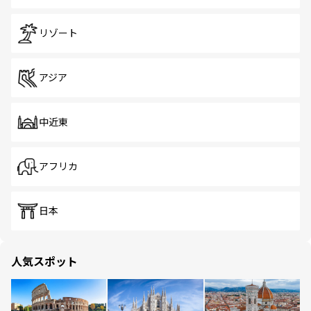
リゾート
アジア
中近東
アフリカ
日本
人気スポット