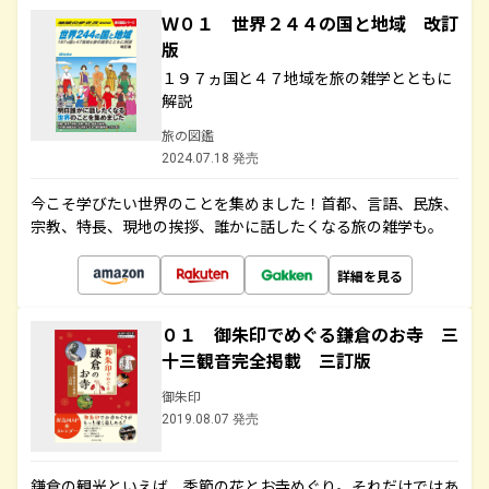
Ｗ０１ 世界２４４の国と地域 改訂
版
１９７ヵ国と４７地域を旅の雑学とともに
解説
旅の図鑑
2024.07.18 発売
今こそ学びたい世界のことを集めました！首都、言語、民族、
宗教、特長、現地の挨拶、誰かに話したくなる旅の雑学も。
詳細を見る
０１ 御朱印でめぐる鎌倉のお寺 三
十三観音完全掲載 三訂版
御朱印
2019.08.07 発売
鎌倉の観光といえば、季節の花とお寺めぐり。それだけではあ