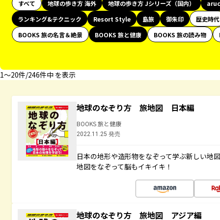
すべて
地球の歩き方 海外
地球の歩き方 Jシリーズ（国内）
aru
ランキング&テクニック
Resort Style
島旅
御朱印
歴史時代
BOOKS 旅の名言＆絶景
BOOKS 旅と健康
BOOKS 旅の読み物
1〜20件/246件中 を表示
地球のなぞり方 旅地図 日本編
BOOKS 旅と健康
2022.11.25 発売
日本の地形や造形物をなぞって学ぶ新しい地
地図をなぞって脳もイキイキ！
地球のなぞり方 旅地図 アジア編