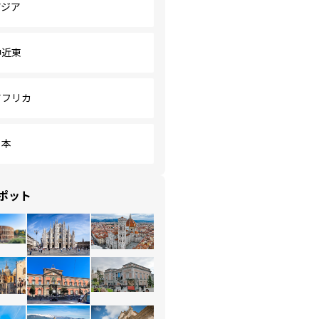
アジア
中近東
アフリカ
日本
ポット