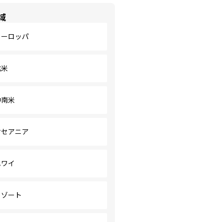
域
ヨーロッパ
北米
中南米
オセアニア
ハワイ
リゾート