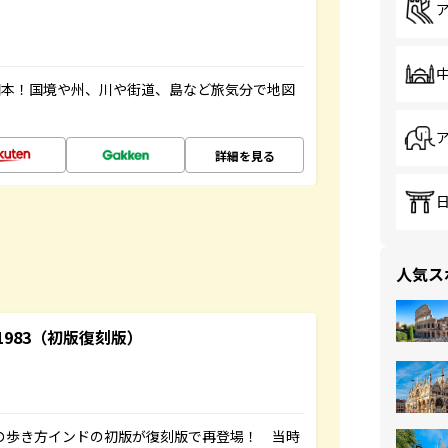
図本！国境や州、川や街道、島など旅気分で地図
詳細を見る
人気ス
-1983（初版復刻版）
球の歩き方インドの初版が復刻版で再登場！ 当時