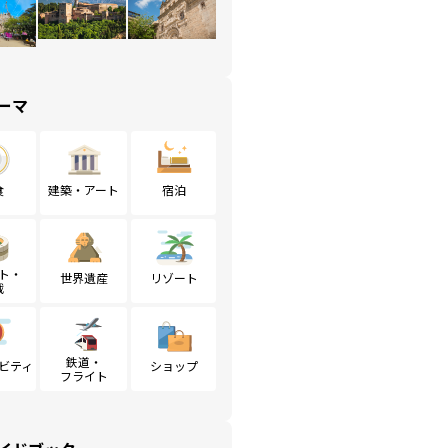
ーマ
食
建築・アート
宿泊
ト・
世界遺産
リゾート
戦
鉄道・
ビティ
ショップ
フライト