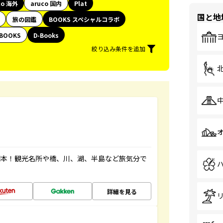
co 海外
aruco 国内
Plat
国と地
旅の図鑑
BOOKS スペシャルコラボ
BOOKS
D-Books
絞り込み条件を追加
図本！観光名所や橋、川、湖、半島など旅気分で
詳細を見る