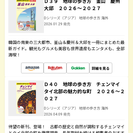
Ｄ３９ 地球の歩き方 釜山 慶州
大邱 ２０２６～２０２７
Dシリーズ（アジア） 地球の歩き方 海外
2026.01.29 発売
韓国の南東の三大都市、釜山＆慶州＆大邱を一冊にまとめた最
新ガイド。観光もグルメも美容も世界遺産もエンタメも、全部
満喫！
詳細を見る
Ｄ４０ 地球の歩き方 チェンマイ
タイ北部の魅力的な町 ２０２６～２
０２７
Dシリーズ（アジア） 地球の歩き方 海外
2026.04.09 発売
待望の新刊、登場！ 古都の歴史と自然が調和するチェンマイ
とタイ北部の町を徹底調査。長年取材を続ける編集者のおすす