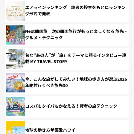
エアラインランキング 読者の投票をもとにランキン
グ形式で発表
Next韓国旅 次の韓国旅行がもっと楽しくなる 旅先・
グルメ・テクニック
旬な“あの人”が「旅」をテーマに語るインタビュー連
載 MY TRAVEL STORY
今、こんな旅がしてみたい！地球の歩き方が選ぶ2026
年絶対行くべき旅先30
コスパもタイパもかなえる！賢者の旅テクニック
地球の歩き方♥偏愛ハワイ