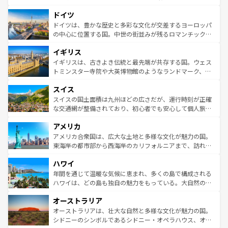
の城塞都市、穏やかなビーチリゾートまで多彩な表情を見
といった象徴的なスポットから、田舎町の古風な美しさま
せる。地方によって風土や気候が異なるスペインはその個
ドイツ
で、幅広い魅力が詰まっている。華麗な宮殿、歴史的な大
性で訪れる人を魅了する。 なお、新着のスペイン情報は
コ
聖堂、美しいビーチ、そして豊かな自然が、訪れる者を心
ドイツは、豊かな歴史と多彩な文化が交差するヨーロッパ
ンテンツ一覧
を参照してほしい。
から魅了する。また、フランスは美食の国としても知ら
の中心に位置する国。中世の街並みが残るロマンチック街
れ、フランス料理はユネスコ無形文化遺産にも登録されて
道から、未来を先取りするようなモダンな都市まで多様な
イギリス
いる。シャンパンの発祥地であるランス、プロヴァンスの
顔を持つこの国は、どこを歩いても飽きることがない。ベ
香り高いラベンダー畑など、多彩な楽しみ方が可能だ。さ
ルリンの文化的活気、バイエルン州のアルプスの絶景、そ
イギリスは、古きよき伝統と最先端が共存する国。ウェス
らに、パリ以外の地域にも魅力が溢れており、どの街角に
してライン川沿いのワイン畑といった風景は必見。ビール
トミンスター寺院や大英博物館のようなランドマーク、歴
も豊かな歴史と文化が息づいている。パリ以外の個性あふ
とソーセージを味わいながら地元の人と過ごす楽しい時間
史ある大学都市、美しい丘陵地帯や牧歌的な風景など、エ
れる地方に足を運ぶとそれぞれで全く異なる文化を体験で
スイス
は、お酒好きな人にはぜひ体験してほしい。 なお、新着の
リアごとに異なる魅力がある。また、優雅なアフタヌーン
きるだろう。 なお、新着のフランス情報は
コンテンツ一覧
ドイツ情報は
コンテンツ一覧
を参照してほしい。
ティー、ビール好きにはたまらない英国パブ、サッカー観
スイスの国土面積は九州ほどの広さだが、運行時刻が正確
を参照してほしい。
戦など、本場だからこそできる体験も豊富。イギリスを旅
な交通網が整備されており、初心者でも安心して個人旅行
して楽しみつくそう。 なお、新着のイギリス情報は
コンテ
を楽しめる。日本同様に時刻表どおりの旅が可能だ。中世
アメリカ
ンツ一覧
を参照してほしい。
の建物がそのまま残る町や、スイスならではのユニークな
博物館もあり、アルプス観光だけでなく町歩きも満喫する
アメリカ合衆国は、広大な土地と多様な文化が魅力の国。
ことができる。国民の所得が高いため物価も高いが、旅行
東海岸の都市部から西海岸のカリフォルニアまで、訪れる
者向けの交通パス提供のサービスもあり、うまく活用すれ
場所ごとに異なる風景と体験が待っている。ニューヨーク
ハワイ
ば市内交通費無料で観光を楽しむこともできる。 なお、新
のような巨大都市は、観光、ショッピング、エンターテイ
着のスイス情報は
コンテンツ一覧
を参照してほしい。
ンメントが詰まった刺激的なスポットだ。一方、アメリカ
年間を通じて温暖な気候に恵まれ、多くの島で構成される
西部には大自然が広がり、グランドキャニオンやイエロー
ハワイは、どの島も独自の魅力をもっている。大自然の神
ストーン国立公園といった絶景が堪能できる。さらに、南
秘を感じたいなら、火山が生み出した壮大な景観を誇るハ
オーストラリア
部のニューオーリンズでは、音楽と美食が融合した独特の
ワイ島は見逃せない。また、定番の観光地といえばオアフ
文化が魅力。旅行者はアメリカの各地域で異なる魅力を楽
島だが、静かな自然を求めるならマウイ島やカウアイ島が
オーストラリアは、壮大な自然と多様な文化が魅力の国。
しみながら、その多様性と豊かな歴史を感じることができ
おすすめ。エメラルドグリーンに輝く海をはじめ、豊かな
シドニーのシンボルであるシドニー・オペラハウス、オー
るだろう。車でのロードトリップや列車の旅も、アメリカ