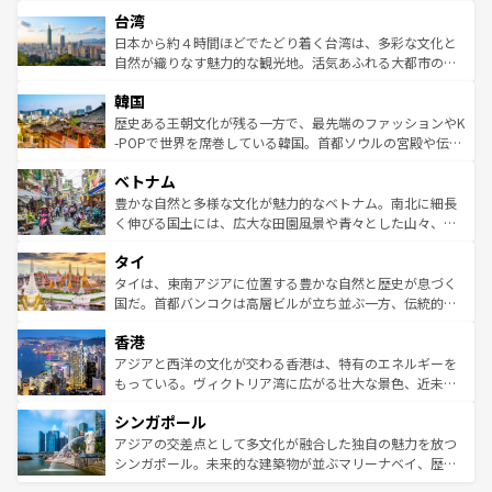
文化や歴史が息づいている。「アロハスピリット」と呼ば
ストラリア東海岸北部に広がる大サンゴ礁地帯グレートバ
ならではの贅沢な旅のスタイルだ。 なお、新着のアメリカ
台湾
れるおもてなしの心で訪れる人々を迎えてくれるハワイの
リアリーフや大陸中央部にそびえるウルル（エアーズロッ
情報は
コンテンツ一覧
を参照してほしい。
人々、おいしいローカルフードやハワイアンミュージッ
ク）、タスマニアの美しい原生林やケアンズの熱帯雨林な
日本から約４時間ほどでたどり着く台湾は、多彩な文化と
ク、伝統的なフラダンスなど、すべてがハワイの魅力を彩
ど、見どころがたくさん。また、カフェやワイン、オージ
自然が織りなす魅力的な観光地。活気あふれる大都市の台
っている。訪れるたびに新しい発見と感動が待っているハ
ービーフなどの食文化も豊かで、美味しいものであふれて
北やノスタルジックな町並みが人気な九份（ジォウフェ
ワイを、存分に味わってほしい。 なお、新着のハワイ情報
韓国
いる。アクティビティも充実しており、サーフィンやダイ
ン）、静ひつな山岳地帯である台湾東部など、都市の喧騒
は
コンテンツ一覧
を参照してほしい。
ビング、ハイキングなど、アウトドア好きにはたまらな
と山間の静けさが共存しており、訪れる人に新しい発見と
歴史ある王朝文化が残る一方で、最先端のファッションやK
い。オーストラリアの多彩な魅力を存分に味わいつくそ
驚きをもたらしてくれる。また、奥深い台湾の食文化も魅
-POPで世界を席巻している韓国。首都ソウルの宮殿や伝統
う。 なお、新着のオーストラリア情報は
コンテンツ一覧
を
力で、夜市などの屋台グルメから高級料理、ヘルシーで美
家屋が並ぶエリアでは韓国の歴史と文化に浸ることがで
参照してほしい。
ベトナム
容にもいいと評判のスイーツなど、バラエティ豊かな料理
き、地方に足を延ばせば四季折々の自然美を楽しむことが
が味わえる。 なお、新着の台湾情報は
コンテンツ一覧
を参
できる。そして、キムチや焼肉、絶品のストリートフード
豊かな自然と多様な文化が魅力的なベトナム。南北に細長
照してほしい。
まで、さまざまな韓国料理が待っている。夜には、韓国な
く伸びる国土には、広大な田園風景や青々とした山々、世
らではのナイトライフも堪能できる。あたたかいホスピタ
界遺産に登録された壮大な自然景観が点在し、都市部では
タイ
リティに包まれながら、韓国の多彩な魅力を心ゆくまで味
急速な発展と共に伝統が息づく。ハノイの古い町並みやホ
わってみてほしい。 なお、新着の韓国情報は
コンテンツ一
ーチミン市のフランス統治時代の建物も、独特の雰囲気を
タイは、東南アジアに位置する豊かな自然と歴史が息づく
覧
を参照してほしい。
醸し出している。また、バラエティの豊かさとおいしさで
国だ。首都バンコクは高層ビルが立ち並ぶ一方、伝統的な
世界中の食通を魅了してやまないベトナム料理も魅力のひ
寺院や市場がいたるところに点在し、古きよき文化と現代
香港
とつ。フォーやバインミー、ベトナムコーヒーなどは、ぜ
の活気が交差している。北部ではチェンマイなどの山岳地
ひ現地で味わいたい。どの地域を訪れてもあたたかい人々
帯で自然と触れ合い、南部ではプーケットやクラビの美し
アジアと西洋の文化が交わる香港は、特有のエネルギーを
が旅行者を迎えてくれるので、きっと忘れられない旅にな
いビーチでリゾート気分を楽しむことができる。タイ料理
もっている。ヴィクトリア湾に広がる壮大な景色、近未来
るはずだ。 なお、新着のベトナム情報は
コンテンツ一覧
を
は世界的に有名で、屋台から高級レストランまで味覚を刺
的なアートスポット、そして歴史と現代が融合した町並
参照してほしい。
シンガポール
激する。気候は一年中温暖で、どの季節にも異なる楽しみ
み、どこを訪れても感動するはず。観光スポットが密集し
が待っている。親しみやすいタイの人々、仏教を中心とし
ており、効率よく見どころを回れるのも魅力。息をのむよ
アジアの交差点として多文化が融合した独自の魅力を放つ
た文化、そして多様な観光資源が、訪れる旅人を魅了し続
うな絶景から文化的な体験まで、香港を存分に楽しみ尽く
シンガポール。未来的な建築物が並ぶマリーナベイ、歴史
ける。 なお、新着のタイ情報は
コンテンツ一覧
を参照して
そう。 なお、新着の香港情報は
コンテンツ一覧
を参照して
と伝統を感じられるエスニックタウン、多数の緑豊かな公