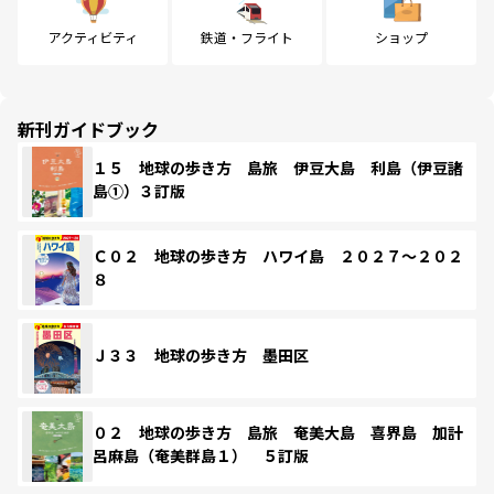
アクティビティ
鉄道・フライト
ショップ
新刊ガイドブック
１５ 地球の歩き方 島旅 伊豆大島 利島（伊豆諸
島①）３訂版
Ｃ０２ 地球の歩き方 ハワイ島 ２０２７～２０２
８
Ｊ３３ 地球の歩き方 墨田区
０２ 地球の歩き方 島旅 奄美大島 喜界島 加計
呂麻島（奄美群島１） ５訂版