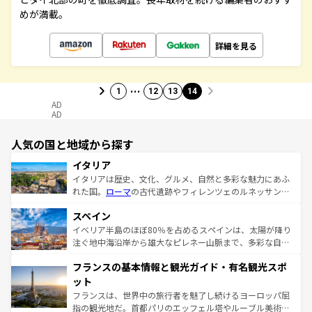
めが満載。
詳細を見る
…
1
12
13
14
AD
AD
人気の国と地域から探す
イタリア
イタリアは歴史、文化、グルメ、自然と多彩な魅力にあふ
れた国。
ローマ
の古代遺跡やフィレンツェのルネッサンス
美術、ヴェネツィアの運河など、歴史あるスポットはもち
スペイン
ろん、トスカーナの美しい田園風景やアマルフィ海岸の絶
景など、自然景観も見逃せない。観光の合間には、本場の
イベリア半島のほぼ80％を占めるスペインは、太陽が降り
ピザやパスタなど、絶品のイタリア料理を堪能することも
注ぐ地中海沿岸から雄大なピレネー山脈まで、多彩な自然
できる。朝目覚めてから夜眠るまで、すべての瞬間を楽し
と文化が詰まったヨーロッパ屈指の旅行先だ。多様な地域
フランスの基本情報と観光ガイド・有名観光スポ
ませてくれるイタリアで、忘れられない旅をしてみよう！
文化が根付くこの国では、情熱的なフラメンコ、熱気あふ
なお、新着のイタリア情報は
コンテンツ一覧
を参照してほ
れる闘牛、そして美味しいタパスが生活の一部となってい
ット
しい。
る。首都マドリードの洗練された雰囲気や、バルセロナの
フランスは、世界中の旅行者を魅了し続けるヨーロッパ屈
アートに溢れた街角から、地方では古代ローマ遺跡や中世
指の観光地だ。首都パリのエッフェル塔やルーブル美術館