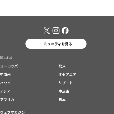
コミュニティを見る
国と地域
ヨーロッパ
北米
中南米
オセアニア
ハワイ
リゾート
アジア
中近東
アフリカ
日本
ウェブマガジン