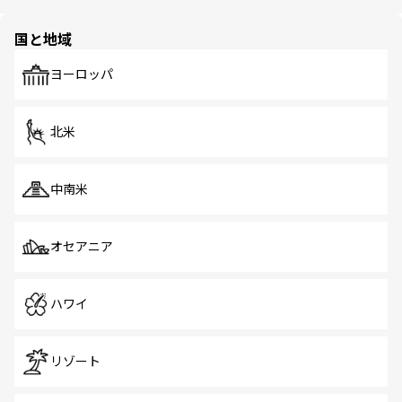
ほしい。
ほしい。
園や自然保護区など、自然が調和した近代的な景観と文化
の多様性あふれるカラフルな町は、どこを歩いても新しい
国と地域
発見がある。さらに、治安のよさや充実した公共交通機関
も、旅行者にとっては魅力的なポイント。グルメも豊富
で、ホーカーズは地元の風情を楽しめる外せないスポット
ヨーロッパ
だ。訪れる人を飽きさせないシンガポールで、多様な魅力
を体感しよう。 なお、新着のシンガポール情報は
コンテン
ツ一覧
を参照してほしい。
北米
中南米
オセアニア
ハワイ
リゾート