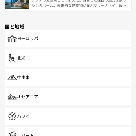
た文化、そして多様な観光資源が、訪れる旅人を魅了し続
うな絶景から文化的な体験まで、香港を存分に楽しみ尽く
シンガポール。未来的な建築物が並ぶマリーナベイ、歴史
ける。 なお、新着のタイ情報は
コンテンツ一覧
を参照して
そう。 なお、新着の香港情報は
コンテンツ一覧
を参照して
と伝統を感じられるエスニックタウン、多数の緑豊かな公
ほしい。
ほしい。
園や自然保護区など、自然が調和した近代的な景観と文化
の多様性あふれるカラフルな町は、どこを歩いても新しい
国と地域
発見がある。さらに、治安のよさや充実した公共交通機関
も、旅行者にとっては魅力的なポイント。グルメも豊富
で、ホーカーズは地元の風情を楽しめる外せないスポット
ヨーロッパ
だ。訪れる人を飽きさせないシンガポールで、多様な魅力
を体感しよう。 なお、新着のシンガポール情報は
コンテン
ツ一覧
を参照してほしい。
北米
中南米
オセアニア
ハワイ
リゾート