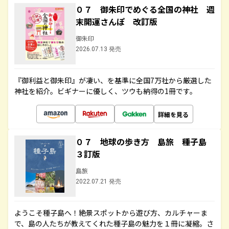
０７ 御朱印でめぐる全国の神社 週
末開運さんぽ 改訂版
御朱印
2026.07.13 発売
『御利益と御朱印』が凄い、を基準に全国7万社から厳選した
神社を紹介。ビギナーに優しく、ツウも納得の1冊です。
詳細を見る
０７ 地球の歩き方 島旅 種子島
３訂版
島旅
2022.07.21 発売
ようこそ種子島へ！絶景スポットから遊び方、カルチャーま
で、島の人たちが教えてくれた種子島の魅力を１冊に凝縮。さ