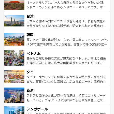
文化が魅力。旅行者はアメリカの各地域で異なる魅力を楽
島だが、静かな自然を求めるならマウイ島やカウアイ島が
オーストラリアは、壮大な自然と多様な文化が魅力の国。
しみながら、その多様性と豊かな歴史を感じることができ
おすすめ。エメラルドグリーンに輝く海をはじめ、豊かな
シドニーのシンボルであるシドニー・オペラハウス、オー
るだろう。車でのロードトリップや列車の旅も、アメリカ
文化や歴史が息づいている。「アロハスピリット」と呼ば
ストラリア東海岸北部に広がる大サンゴ礁地帯グレートバ
ならではの贅沢な旅のスタイルだ。 なお、新着のアメリカ
台湾
れるおもてなしの心で訪れる人々を迎えてくれるハワイの
リアリーフや大陸中央部にそびえるウルル（エアーズロッ
情報は
コンテンツ一覧
を参照してほしい。
人々、おいしいローカルフードやハワイアンミュージッ
ク）、タスマニアの美しい原生林やケアンズの熱帯雨林な
日本から約４時間ほどでたどり着く台湾は、多彩な文化と
ク、伝統的なフラダンスなど、すべてがハワイの魅力を彩
ど、見どころがたくさん。また、カフェやワイン、オージ
自然が織りなす魅力的な観光地。活気あふれる大都市の台
っている。訪れるたびに新しい発見と感動が待っているハ
ービーフなどの食文化も豊かで、美味しいものであふれて
北やノスタルジックな町並みが人気な九份（ジォウフェ
ワイを、存分に味わってほしい。 なお、新着のハワイ情報
韓国
いる。アクティビティも充実しており、サーフィンやダイ
ン）、静ひつな山岳地帯である台湾東部など、都市の喧騒
は
コンテンツ一覧
を参照してほしい。
ビング、ハイキングなど、アウトドア好きにはたまらな
と山間の静けさが共存しており、訪れる人に新しい発見と
歴史ある王朝文化が残る一方で、最先端のファッションやK
い。オーストラリアの多彩な魅力を存分に味わいつくそ
驚きをもたらしてくれる。また、奥深い台湾の食文化も魅
-POPで世界を席巻している韓国。首都ソウルの宮殿や伝統
う。 なお、新着のオーストラリア情報は
コンテンツ一覧
を
力で、夜市などの屋台グルメから高級料理、ヘルシーで美
家屋が並ぶエリアでは韓国の歴史と文化に浸ることがで
参照してほしい。
ベトナム
容にもいいと評判のスイーツなど、バラエティ豊かな料理
き、地方に足を延ばせば四季折々の自然美を楽しむことが
が味わえる。 なお、新着の台湾情報は
コンテンツ一覧
を参
できる。そして、キムチや焼肉、絶品のストリートフード
豊かな自然と多様な文化が魅力的なベトナム。南北に細長
照してほしい。
まで、さまざまな韓国料理が待っている。夜には、韓国な
く伸びる国土には、広大な田園風景や青々とした山々、世
らではのナイトライフも堪能できる。あたたかいホスピタ
界遺産に登録された壮大な自然景観が点在し、都市部では
タイ
リティに包まれながら、韓国の多彩な魅力を心ゆくまで味
急速な発展と共に伝統が息づく。ハノイの古い町並みやホ
わってみてほしい。 なお、新着の韓国情報は
コンテンツ一
ーチミン市のフランス統治時代の建物も、独特の雰囲気を
タイは、東南アジアに位置する豊かな自然と歴史が息づく
覧
を参照してほしい。
醸し出している。また、バラエティの豊かさとおいしさで
国だ。首都バンコクは高層ビルが立ち並ぶ一方、伝統的な
世界中の食通を魅了してやまないベトナム料理も魅力のひ
寺院や市場がいたるところに点在し、古きよき文化と現代
香港
とつ。フォーやバインミー、ベトナムコーヒーなどは、ぜ
の活気が交差している。北部ではチェンマイなどの山岳地
ひ現地で味わいたい。どの地域を訪れてもあたたかい人々
帯で自然と触れ合い、南部ではプーケットやクラビの美し
アジアと西洋の文化が交わる香港は、特有のエネルギーを
が旅行者を迎えてくれるので、きっと忘れられない旅にな
いビーチでリゾート気分を楽しむことができる。タイ料理
もっている。ヴィクトリア湾に広がる壮大な景色、近未来
るはずだ。 なお、新着のベトナム情報は
コンテンツ一覧
を
は世界的に有名で、屋台から高級レストランまで味覚を刺
的なアートスポット、そして歴史と現代が融合した町並
参照してほしい。
シンガポール
激する。気候は一年中温暖で、どの季節にも異なる楽しみ
み、どこを訪れても感動するはず。観光スポットが密集し
が待っている。親しみやすいタイの人々、仏教を中心とし
ており、効率よく見どころを回れるのも魅力。息をのむよ
アジアの交差点として多文化が融合した独自の魅力を放つ