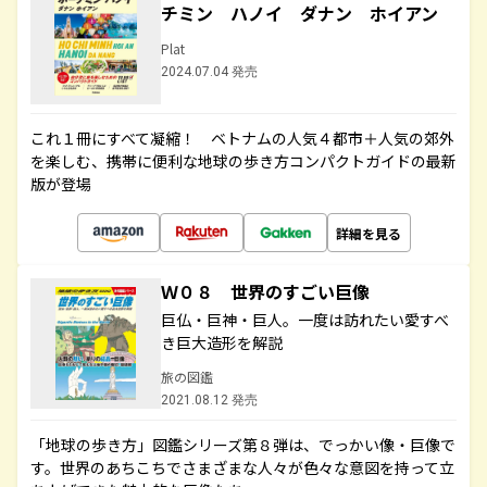
チミン ハノイ ダナン ホイアン
Plat
2024.07.04 発売
これ１冊にすべて凝縮！ ベトナムの人気４都市＋人気の郊外
を楽しむ、携帯に便利な地球の歩き方コンパクトガイドの最新
版が登場
詳細を見る
Ｗ０８ 世界のすごい巨像
巨仏・巨神・巨人。一度は訪れたい愛すべ
き巨大造形を解説
旅の図鑑
2021.08.12 発売
「地球の歩き方」図鑑シリーズ第８弾は、でっかい像・巨像で
す。世界のあちこちでさまざまな人々が色々な意図を持って立