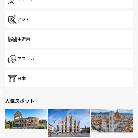
アジア
中近東
アフリカ
日本
人気スポット