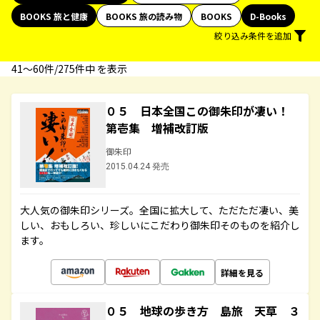
BOOKS 旅と健康
BOOKS 旅の読み物
BOOKS
D-Books
絞り込み条件を追加
41〜60件/275件中 を表示
０５ 日本全国この御朱印が凄い！
第壱集 増補改訂版
御朱印
2015.04.24 発売
大人気の御朱印シリーズ。全国に拡大して、ただただ凄い、美
しい、おもしろい、珍しいにこだわり御朱印そのものを紹介し
ます。
詳細を見る
０５ 地球の歩き方 島旅 天草 ３