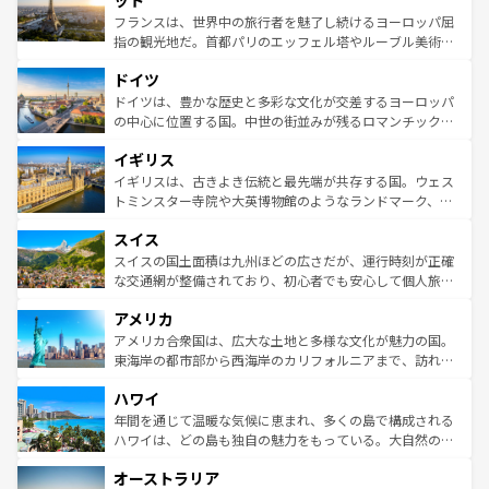
ット
しい。
る。首都マドリードの洗練された雰囲気や、バルセロナの
フランスは、世界中の旅行者を魅了し続けるヨーロッパ屈
アートに溢れた街角から、地方では古代ローマ遺跡や中世
指の観光地だ。首都パリのエッフェル塔やルーブル美術館
の城塞都市、穏やかなビーチリゾートまで多彩な表情を見
といった象徴的なスポットから、田舎町の古風な美しさま
せる。地方によって風土や気候が異なるスペインはその個
ドイツ
で、幅広い魅力が詰まっている。華麗な宮殿、歴史的な大
性で訪れる人を魅了する。 なお、新着のスペイン情報は
コ
聖堂、美しいビーチ、そして豊かな自然が、訪れる者を心
ドイツは、豊かな歴史と多彩な文化が交差するヨーロッパ
ンテンツ一覧
を参照してほしい。
から魅了する。また、フランスは美食の国としても知ら
の中心に位置する国。中世の街並みが残るロマンチック街
れ、フランス料理はユネスコ無形文化遺産にも登録されて
道から、未来を先取りするようなモダンな都市まで多様な
イギリス
いる。シャンパンの発祥地であるランス、プロヴァンスの
顔を持つこの国は、どこを歩いても飽きることがない。ベ
香り高いラベンダー畑など、多彩な楽しみ方が可能だ。さ
ルリンの文化的活気、バイエルン州のアルプスの絶景、そ
イギリスは、古きよき伝統と最先端が共存する国。ウェス
らに、パリ以外の地域にも魅力が溢れており、どの街角に
してライン川沿いのワイン畑といった風景は必見。ビール
トミンスター寺院や大英博物館のようなランドマーク、歴
も豊かな歴史と文化が息づいている。パリ以外の個性あふ
とソーセージを味わいながら地元の人と過ごす楽しい時間
史ある大学都市、美しい丘陵地帯や牧歌的な風景など、エ
れる地方に足を運ぶとそれぞれで全く異なる文化を体験で
スイス
は、お酒好きな人にはぜひ体験してほしい。 なお、新着の
リアごとに異なる魅力がある。また、優雅なアフタヌーン
きるだろう。 なお、新着のフランス情報は
コンテンツ一覧
ドイツ情報は
コンテンツ一覧
を参照してほしい。
ティー、ビール好きにはたまらない英国パブ、サッカー観
スイスの国土面積は九州ほどの広さだが、運行時刻が正確
を参照してほしい。
戦など、本場だからこそできる体験も豊富。イギリスを旅
な交通網が整備されており、初心者でも安心して個人旅行
して楽しみつくそう。 なお、新着のイギリス情報は
コンテ
を楽しめる。日本同様に時刻表どおりの旅が可能だ。中世
アメリカ
ンツ一覧
を参照してほしい。
の建物がそのまま残る町や、スイスならではのユニークな
博物館もあり、アルプス観光だけでなく町歩きも満喫する
アメリカ合衆国は、広大な土地と多様な文化が魅力の国。
ことができる。国民の所得が高いため物価も高いが、旅行
東海岸の都市部から西海岸のカリフォルニアまで、訪れる
者向けの交通パス提供のサービスもあり、うまく活用すれ
場所ごとに異なる風景と体験が待っている。ニューヨーク
ハワイ
ば市内交通費無料で観光を楽しむこともできる。 なお、新
のような巨大都市は、観光、ショッピング、エンターテイ
着のスイス情報は
コンテンツ一覧
を参照してほしい。
ンメントが詰まった刺激的なスポットだ。一方、アメリカ
年間を通じて温暖な気候に恵まれ、多くの島で構成される
西部には大自然が広がり、グランドキャニオンやイエロー
ハワイは、どの島も独自の魅力をもっている。大自然の神
ストーン国立公園といった絶景が堪能できる。さらに、南
秘を感じたいなら、火山が生み出した壮大な景観を誇るハ
オーストラリア
部のニューオーリンズでは、音楽と美食が融合した独特の
ワイ島は見逃せない。また、定番の観光地といえばオアフ