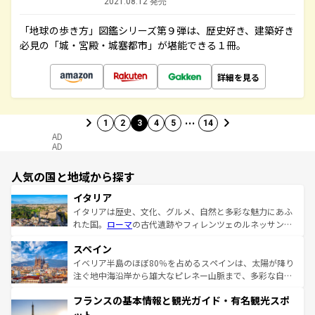
2021.08.12 発売
「地球の歩き方」図鑑シリーズ第９弾は、歴史好き、建築好き
必見の「城・宮殿・城塞都市」が堪能できる１冊。
詳細を見る
…
1
2
3
4
5
14
AD
AD
人気の国と地域から探す
イタリア
イタリアは歴史、文化、グルメ、自然と多彩な魅力にあふ
れた国。
ローマ
の古代遺跡やフィレンツェのルネッサンス
美術、ヴェネツィアの運河など、歴史あるスポットはもち
スペイン
ろん、トスカーナの美しい田園風景やアマルフィ海岸の絶
景など、自然景観も見逃せない。観光の合間には、本場の
イベリア半島のほぼ80％を占めるスペインは、太陽が降り
ピザやパスタなど、絶品のイタリア料理を堪能することも
注ぐ地中海沿岸から雄大なピレネー山脈まで、多彩な自然
できる。朝目覚めてから夜眠るまで、すべての瞬間を楽し
と文化が詰まったヨーロッパ屈指の旅行先だ。多様な地域
フランスの基本情報と観光ガイド・有名観光スポ
ませてくれるイタリアで、忘れられない旅をしてみよう！
文化が根付くこの国では、情熱的なフラメンコ、熱気あふ
なお、新着のイタリア情報は
コンテンツ一覧
を参照してほ
れる闘牛、そして美味しいタパスが生活の一部となってい