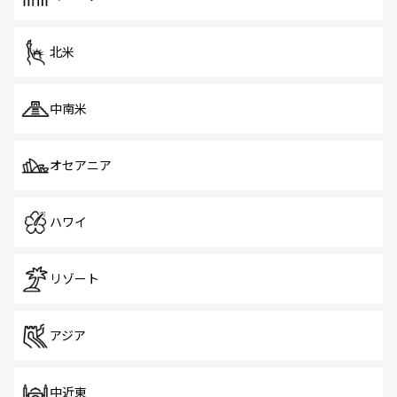
だ。訪れる人を飽きさせないシンガポールで、多様な魅力
を体感しよう。 なお、新着のシンガポール情報は
コンテン
ツ一覧
を参照してほしい。
北米
中南米
オセアニア
ハワイ
リゾート
アジア
中近東