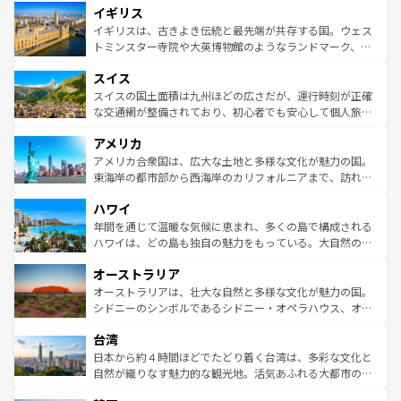
イギリス
いる。シャンパンの発祥地であるランス、プロヴァンスの
顔を持つこの国は、どこを歩いても飽きることがない。ベ
香り高いラベンダー畑など、多彩な楽しみ方が可能だ。さ
ルリンの文化的活気、バイエルン州のアルプスの絶景、そ
イギリスは、古きよき伝統と最先端が共存する国。ウェス
らに、パリ以外の地域にも魅力が溢れており、どの街角に
してライン川沿いのワイン畑といった風景は必見。ビール
トミンスター寺院や大英博物館のようなランドマーク、歴
も豊かな歴史と文化が息づいている。パリ以外の個性あふ
とソーセージを味わいながら地元の人と過ごす楽しい時間
史ある大学都市、美しい丘陵地帯や牧歌的な風景など、エ
れる地方に足を運ぶとそれぞれで全く異なる文化を体験で
スイス
は、お酒好きな人にはぜひ体験してほしい。 なお、新着の
リアごとに異なる魅力がある。また、優雅なアフタヌーン
きるだろう。 なお、新着のフランス情報は
コンテンツ一覧
ドイツ情報は
コンテンツ一覧
を参照してほしい。
ティー、ビール好きにはたまらない英国パブ、サッカー観
スイスの国土面積は九州ほどの広さだが、運行時刻が正確
を参照してほしい。
戦など、本場だからこそできる体験も豊富。イギリスを旅
な交通網が整備されており、初心者でも安心して個人旅行
して楽しみつくそう。 なお、新着のイギリス情報は
コンテ
を楽しめる。日本同様に時刻表どおりの旅が可能だ。中世
アメリカ
ンツ一覧
を参照してほしい。
の建物がそのまま残る町や、スイスならではのユニークな
博物館もあり、アルプス観光だけでなく町歩きも満喫する
アメリカ合衆国は、広大な土地と多様な文化が魅力の国。
ことができる。国民の所得が高いため物価も高いが、旅行
東海岸の都市部から西海岸のカリフォルニアまで、訪れる
者向けの交通パス提供のサービスもあり、うまく活用すれ
場所ごとに異なる風景と体験が待っている。ニューヨーク
ハワイ
ば市内交通費無料で観光を楽しむこともできる。 なお、新
のような巨大都市は、観光、ショッピング、エンターテイ
着のスイス情報は
コンテンツ一覧
を参照してほしい。
ンメントが詰まった刺激的なスポットだ。一方、アメリカ
年間を通じて温暖な気候に恵まれ、多くの島で構成される
西部には大自然が広がり、グランドキャニオンやイエロー
ハワイは、どの島も独自の魅力をもっている。大自然の神
ストーン国立公園といった絶景が堪能できる。さらに、南
秘を感じたいなら、火山が生み出した壮大な景観を誇るハ
オーストラリア
部のニューオーリンズでは、音楽と美食が融合した独特の
ワイ島は見逃せない。また、定番の観光地といえばオアフ
文化が魅力。旅行者はアメリカの各地域で異なる魅力を楽
島だが、静かな自然を求めるならマウイ島やカウアイ島が
オーストラリアは、壮大な自然と多様な文化が魅力の国。
しみながら、その多様性と豊かな歴史を感じることができ
おすすめ。エメラルドグリーンに輝く海をはじめ、豊かな
シドニーのシンボルであるシドニー・オペラハウス、オー
るだろう。車でのロードトリップや列車の旅も、アメリカ
文化や歴史が息づいている。「アロハスピリット」と呼ば
ストラリア東海岸北部に広がる大サンゴ礁地帯グレートバ
ならではの贅沢な旅のスタイルだ。 なお、新着のアメリカ
台湾
れるおもてなしの心で訪れる人々を迎えてくれるハワイの
リアリーフや大陸中央部にそびえるウルル（エアーズロッ
情報は
コンテンツ一覧
を参照してほしい。
人々、おいしいローカルフードやハワイアンミュージッ
ク）、タスマニアの美しい原生林やケアンズの熱帯雨林な
日本から約４時間ほどでたどり着く台湾は、多彩な文化と
ク、伝統的なフラダンスなど、すべてがハワイの魅力を彩
ど、見どころがたくさん。また、カフェやワイン、オージ
自然が織りなす魅力的な観光地。活気あふれる大都市の台
っている。訪れるたびに新しい発見と感動が待っているハ
ービーフなどの食文化も豊かで、美味しいものであふれて
北やノスタルジックな町並みが人気な九份（ジォウフェ