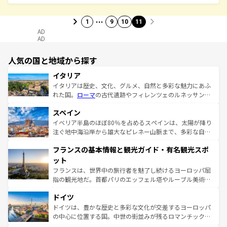
…
1
9
10
11
AD
AD
人気の国と地域から探す
イタリア
イタリアは歴史、文化、グルメ、自然と多彩な魅力にあふ
れた国。
ローマ
の古代遺跡やフィレンツェのルネッサンス
美術、ヴェネツィアの運河など、歴史あるスポットはもち
スペイン
ろん、トスカーナの美しい田園風景やアマルフィ海岸の絶
景など、自然景観も見逃せない。観光の合間には、本場の
イベリア半島のほぼ80％を占めるスペインは、太陽が降り
ピザやパスタなど、絶品のイタリア料理を堪能することも
注ぐ地中海沿岸から雄大なピレネー山脈まで、多彩な自然
できる。朝目覚めてから夜眠るまで、すべての瞬間を楽し
と文化が詰まったヨーロッパ屈指の旅行先だ。多様な地域
フランスの基本情報と観光ガイド・有名観光スポ
ませてくれるイタリアで、忘れられない旅をしてみよう！
文化が根付くこの国では、情熱的なフラメンコ、熱気あふ
なお、新着のイタリア情報は
コンテンツ一覧
を参照してほ
れる闘牛、そして美味しいタパスが生活の一部となってい
ット
しい。
る。首都マドリードの洗練された雰囲気や、バルセロナの
フランスは、世界中の旅行者を魅了し続けるヨーロッパ屈
アートに溢れた街角から、地方では古代ローマ遺跡や中世
指の観光地だ。首都パリのエッフェル塔やルーブル美術館
の城塞都市、穏やかなビーチリゾートまで多彩な表情を見
といった象徴的なスポットから、田舎町の古風な美しさま
せる。地方によって風土や気候が異なるスペインはその個
ドイツ
で、幅広い魅力が詰まっている。華麗な宮殿、歴史的な大
性で訪れる人を魅了する。 なお、新着のスペイン情報は
コ
聖堂、美しいビーチ、そして豊かな自然が、訪れる者を心
ドイツは、豊かな歴史と多彩な文化が交差するヨーロッパ
ンテンツ一覧
を参照してほしい。
から魅了する。また、フランスは美食の国としても知ら
の中心に位置する国。中世の街並みが残るロマンチック街
れ、フランス料理はユネスコ無形文化遺産にも登録されて
道から、未来を先取りするようなモダンな都市まで多様な