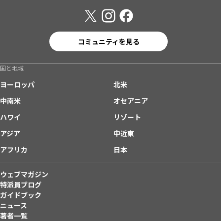
コミュニティを見る
国と地域
ヨーロッパ
北米
中南米
オセアニア
ハワイ
リゾート
アジア
中近東
アフリカ
日本
ウェブマガジン
特派員ブログ
ガイドブック
ニュース
著者一覧