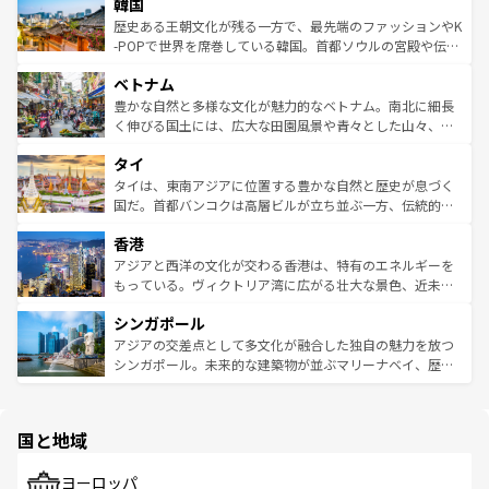
ワイを、存分に味わってほしい。 なお、新着のハワイ情報
韓国
いる。アクティビティも充実しており、サーフィンやダイ
ン）、静ひつな山岳地帯である台湾東部など、都市の喧騒
は
コンテンツ一覧
を参照してほしい。
ビング、ハイキングなど、アウトドア好きにはたまらな
と山間の静けさが共存しており、訪れる人に新しい発見と
歴史ある王朝文化が残る一方で、最先端のファッションやK
い。オーストラリアの多彩な魅力を存分に味わいつくそ
驚きをもたらしてくれる。また、奥深い台湾の食文化も魅
-POPで世界を席巻している韓国。首都ソウルの宮殿や伝統
う。 なお、新着のオーストラリア情報は
コンテンツ一覧
を
力で、夜市などの屋台グルメから高級料理、ヘルシーで美
家屋が並ぶエリアでは韓国の歴史と文化に浸ることがで
参照してほしい。
ベトナム
容にもいいと評判のスイーツなど、バラエティ豊かな料理
き、地方に足を延ばせば四季折々の自然美を楽しむことが
が味わえる。 なお、新着の台湾情報は
コンテンツ一覧
を参
できる。そして、キムチや焼肉、絶品のストリートフード
豊かな自然と多様な文化が魅力的なベトナム。南北に細長
照してほしい。
まで、さまざまな韓国料理が待っている。夜には、韓国な
く伸びる国土には、広大な田園風景や青々とした山々、世
らではのナイトライフも堪能できる。あたたかいホスピタ
界遺産に登録された壮大な自然景観が点在し、都市部では
タイ
リティに包まれながら、韓国の多彩な魅力を心ゆくまで味
急速な発展と共に伝統が息づく。ハノイの古い町並みやホ
わってみてほしい。 なお、新着の韓国情報は
コンテンツ一
ーチミン市のフランス統治時代の建物も、独特の雰囲気を
タイは、東南アジアに位置する豊かな自然と歴史が息づく
覧
を参照してほしい。
醸し出している。また、バラエティの豊かさとおいしさで
国だ。首都バンコクは高層ビルが立ち並ぶ一方、伝統的な
世界中の食通を魅了してやまないベトナム料理も魅力のひ
寺院や市場がいたるところに点在し、古きよき文化と現代
香港
とつ。フォーやバインミー、ベトナムコーヒーなどは、ぜ
の活気が交差している。北部ではチェンマイなどの山岳地
ひ現地で味わいたい。どの地域を訪れてもあたたかい人々
帯で自然と触れ合い、南部ではプーケットやクラビの美し
アジアと西洋の文化が交わる香港は、特有のエネルギーを
が旅行者を迎えてくれるので、きっと忘れられない旅にな
いビーチでリゾート気分を楽しむことができる。タイ料理
もっている。ヴィクトリア湾に広がる壮大な景色、近未来
るはずだ。 なお、新着のベトナム情報は
コンテンツ一覧
を
は世界的に有名で、屋台から高級レストランまで味覚を刺
的なアートスポット、そして歴史と現代が融合した町並
参照してほしい。
シンガポール
激する。気候は一年中温暖で、どの季節にも異なる楽しみ
み、どこを訪れても感動するはず。観光スポットが密集し
が待っている。親しみやすいタイの人々、仏教を中心とし
ており、効率よく見どころを回れるのも魅力。息をのむよ
アジアの交差点として多文化が融合した独自の魅力を放つ
た文化、そして多様な観光資源が、訪れる旅人を魅了し続
うな絶景から文化的な体験まで、香港を存分に楽しみ尽く
シンガポール。未来的な建築物が並ぶマリーナベイ、歴史
ける。 なお、新着のタイ情報は
コンテンツ一覧
を参照して
そう。 なお、新着の香港情報は
コンテンツ一覧
を参照して
と伝統を感じられるエスニックタウン、多数の緑豊かな公
ほしい。
ほしい。
園や自然保護区など、自然が調和した近代的な景観と文化
の多様性あふれるカラフルな町は、どこを歩いても新しい
国と地域
発見がある。さらに、治安のよさや充実した公共交通機関
も、旅行者にとっては魅力的なポイント。グルメも豊富
で、ホーカーズは地元の風情を楽しめる外せないスポット
ヨーロッパ