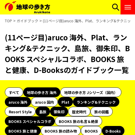
TOP
ガイドブック
(11ページ目)aruco 海外、Plat、ランキング&テクニ
(11ページ目)aruco 海外、Plat、ラン
キング&テクニック、島旅、御朱印、B
OOKS スペシャルコラボ、BOOKS 旅
と健康、D-Booksのガイドブック一覧
すべて
地球の歩き方 海外
地球の歩き方 Jシリーズ（国内）
aruco 海外
aruco 国内
Plat
ランキング&テクニック
Resort Style
島旅
御朱印
歴史時代
旅の図鑑
BOOKS スペシャルコラボ
BOOKS 旅の名言＆絶景
BOOKS 旅と健康
BOOKS 旅の読み物
BOOKS
D-Books