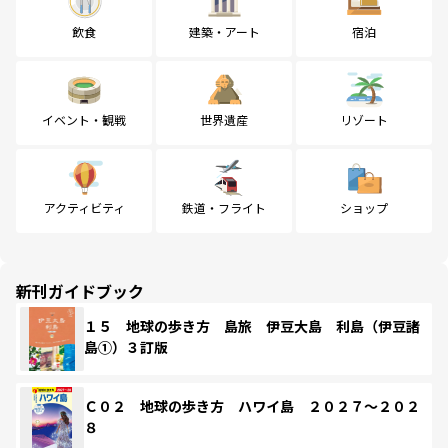
飲食
建築・アート
宿泊
イベント・観戦
世界遺産
リゾート
アクティビティ
鉄道・フライト
ショップ
新刊ガイドブック
１５ 地球の歩き方 島旅 伊豆大島 利島（伊豆諸
島①）３訂版
Ｃ０２ 地球の歩き方 ハワイ島 ２０２７～２０２
８