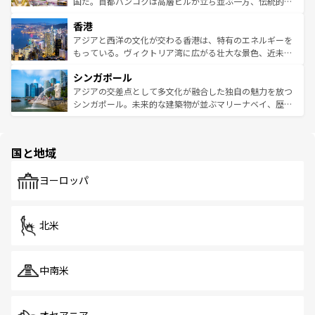
醸し出している。また、バラエティの豊かさとおいしさで
国だ。首都バンコクは高層ビルが立ち並ぶ一方、伝統的な
世界中の食通を魅了してやまないベトナム料理も魅力のひ
寺院や市場がいたるところに点在し、古きよき文化と現代
香港
とつ。フォーやバインミー、ベトナムコーヒーなどは、ぜ
の活気が交差している。北部ではチェンマイなどの山岳地
ひ現地で味わいたい。どの地域を訪れてもあたたかい人々
帯で自然と触れ合い、南部ではプーケットやクラビの美し
アジアと西洋の文化が交わる香港は、特有のエネルギーを
が旅行者を迎えてくれるので、きっと忘れられない旅にな
いビーチでリゾート気分を楽しむことができる。タイ料理
もっている。ヴィクトリア湾に広がる壮大な景色、近未来
るはずだ。 なお、新着のベトナム情報は
コンテンツ一覧
を
は世界的に有名で、屋台から高級レストランまで味覚を刺
的なアートスポット、そして歴史と現代が融合した町並
参照してほしい。
シンガポール
激する。気候は一年中温暖で、どの季節にも異なる楽しみ
み、どこを訪れても感動するはず。観光スポットが密集し
が待っている。親しみやすいタイの人々、仏教を中心とし
ており、効率よく見どころを回れるのも魅力。息をのむよ
アジアの交差点として多文化が融合した独自の魅力を放つ
た文化、そして多様な観光資源が、訪れる旅人を魅了し続
うな絶景から文化的な体験まで、香港を存分に楽しみ尽く
シンガポール。未来的な建築物が並ぶマリーナベイ、歴史
ける。 なお、新着のタイ情報は
コンテンツ一覧
を参照して
そう。 なお、新着の香港情報は
コンテンツ一覧
を参照して
と伝統を感じられるエスニックタウン、多数の緑豊かな公
ほしい。
ほしい。
園や自然保護区など、自然が調和した近代的な景観と文化
の多様性あふれるカラフルな町は、どこを歩いても新しい
国と地域
発見がある。さらに、治安のよさや充実した公共交通機関
も、旅行者にとっては魅力的なポイント。グルメも豊富
で、ホーカーズは地元の風情を楽しめる外せないスポット
ヨーロッパ
だ。訪れる人を飽きさせないシンガポールで、多様な魅力
を体感しよう。 なお、新着のシンガポール情報は
コンテン
ツ一覧
を参照してほしい。
北米
中南米