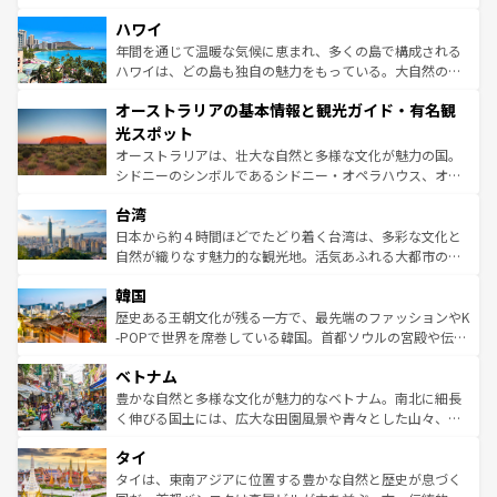
ば市内交通費無料で観光を楽しむこともできる。 なお、新
場所ごとに異なる風景と体験が待っている。ニューヨーク
着のスイス情報は
コンテンツ一覧
を参照してほしい。
ハワイ
のような巨大都市は、観光、ショッピング、エンターテイ
ンメントが詰まった刺激的なスポットだ。一方、アメリカ
年間を通じて温暖な気候に恵まれ、多くの島で構成される
西部には大自然が広がり、グランドキャニオンやイエロー
ハワイは、どの島も独自の魅力をもっている。大自然の神
ストーン国立公園といった絶景が堪能できる。さらに、南
秘を感じたいなら、火山が生み出した壮大な景観を誇るハ
オーストラリアの基本情報と観光ガイド・有名観
部のニューオーリンズでは、音楽と美食が融合した独特の
ワイ島は見逃せない。また、定番の観光地といえばオアフ
文化が魅力。旅行者はアメリカの各地域で異なる魅力を楽
島だが、静かな自然を求めるならマウイ島やカウアイ島が
光スポット
しみながら、その多様性と豊かな歴史を感じることができ
おすすめ。エメラルドグリーンに輝く海をはじめ、豊かな
オーストラリアは、壮大な自然と多様な文化が魅力の国。
るだろう。車でのロードトリップや列車の旅も、アメリカ
文化や歴史が息づいている。「アロハスピリット」と呼ば
シドニーのシンボルであるシドニー・オペラハウス、オー
ならではの贅沢な旅のスタイルだ。 なお、新着のアメリカ
れるおもてなしの心で訪れる人々を迎えてくれるハワイの
ストラリア東海岸北部に広がる大サンゴ礁地帯グレートバ
情報は
コンテンツ一覧
を参照してほしい。
人々、おいしいローカルフードやハワイアンミュージッ
台湾
リアリーフや大陸中央部にそびえるウルル（エアーズロッ
ク、伝統的なフラダンスなど、すべてがハワイの魅力を彩
ク）、タスマニアの美しい原生林やケアンズの熱帯雨林な
日本から約４時間ほどでたどり着く台湾は、多彩な文化と
っている。訪れるたびに新しい発見と感動が待っているハ
ど、見どころがたくさん。また、カフェやワイン、オージ
自然が織りなす魅力的な観光地。活気あふれる大都市の台
ワイを、存分に味わってほしい。 なお、新着のハワイ情報
ービーフなどの食文化も豊かで、美味しいものであふれて
北やノスタルジックな町並みが人気な九份（ジォウフェ
は
コンテンツ一覧
を参照してほしい。
韓国
いる。アクティビティも充実しており、サーフィンやダイ
ン）、静ひつな山岳地帯である台湾東部など、都市の喧騒
ビング、ハイキングなど、アウトドア好きにはたまらな
と山間の静けさが共存しており、訪れる人に新しい発見と
歴史ある王朝文化が残る一方で、最先端のファッションやK
い。オーストラリアの多彩な魅力を存分に味わいつくそ
驚きをもたらしてくれる。また、奥深い台湾の食文化も魅
-POPで世界を席巻している韓国。首都ソウルの宮殿や伝統
う。 なお、新着のオーストラリア情報は
コンテンツ一覧
を
力で、夜市などの屋台グルメから高級料理、ヘルシーで美
家屋が並ぶエリアでは韓国の歴史と文化に浸ることがで
参照してほしい。
ベトナム
容にもいいと評判のスイーツなど、バラエティ豊かな料理
き、地方に足を延ばせば四季折々の自然美を楽しむことが
が味わえる。 なお、新着の台湾情報は
コンテンツ一覧
を参
できる。そして、キムチや焼肉、絶品のストリートフード
豊かな自然と多様な文化が魅力的なベトナム。南北に細長
照してほしい。
まで、さまざまな韓国料理が待っている。夜には、韓国な
く伸びる国土には、広大な田園風景や青々とした山々、世
らではのナイトライフも堪能できる。あたたかいホスピタ
界遺産に登録された壮大な自然景観が点在し、都市部では
タイ
リティに包まれながら、韓国の多彩な魅力を心ゆくまで味
急速な発展と共に伝統が息づく。ハノイの古い町並みやホ
わってみてほしい。 なお、新着の韓国情報は
コンテンツ一
ーチミン市のフランス統治時代の建物も、独特の雰囲気を
タイは、東南アジアに位置する豊かな自然と歴史が息づく
覧
を参照してほしい。