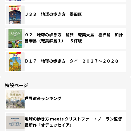
Ｊ３３ 地球の歩き方 墨田区
０２ 地球の歩き方 島旅 奄美大島 喜界島 加計
呂麻島（奄美群島１） ５訂版
Ｄ１７ 地球の歩き方 タイ ２０２７～２０２８
特設ページ
世界遺産ランキング
地球の歩き方 meets クリストファー・ノーラン監督
最新作『オデュッセイア』