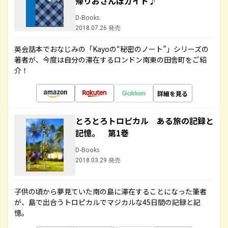
帰りおさんぽガイド♪
D-Books
2018.07.26 発売
英会話本でおなじみの「Kayoの“秘密のノート”」シリーズの
著者が、今度は自分の滞在するロンドン南東の田舎町をご紹
介！
詳細を見る
とろとろトロピカル ある旅の記録と
記憶。 第1巻
D-Books
2018.03.29 発売
子供の頃から夢見ていた南の島に滞在することになった筆者
が、島で出合うトロピカルでマジカルな45日間の記録と記
憶。