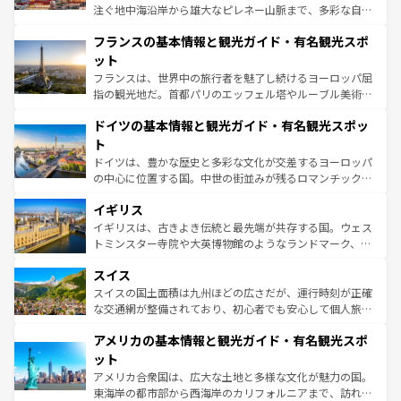
できる。朝目覚めてから夜眠るまで、すべての瞬間を楽し
注ぐ地中海沿岸から雄大なピレネー山脈まで、多彩な自然
ませてくれるイタリアで、忘れられない旅をしてみよう！
と文化が詰まったヨーロッパ屈指の旅行先だ。多様な地域
なお、新着のイタリア情報は
コンテンツ一覧
を参照してほ
フランスの基本情報と観光ガイド・有名観光スポ
文化が根付くこの国では、情熱的なフラメンコ、熱気あふ
しい。
れる闘牛、そして美味しいタパスが生活の一部となってい
ット
る。首都マドリードの洗練された雰囲気や、バルセロナの
フランスは、世界中の旅行者を魅了し続けるヨーロッパ屈
アートに溢れた街角から、地方では古代ローマ遺跡や中世
指の観光地だ。首都パリのエッフェル塔やルーブル美術館
の城塞都市、穏やかなビーチリゾートまで多彩な表情を見
といった象徴的なスポットから、田舎町の古風な美しさま
せる。地方によって風土や気候が異なるスペインはその個
ドイツの基本情報と観光ガイド・有名観光スポッ
で、幅広い魅力が詰まっている。華麗な宮殿、歴史的な大
性で訪れる人を魅了する。 なお、新着のスペイン情報は
コ
聖堂、美しいビーチ、そして豊かな自然が、訪れる者を心
ト
ンテンツ一覧
を参照してほしい。
から魅了する。また、フランスは美食の国としても知ら
ドイツは、豊かな歴史と多彩な文化が交差するヨーロッパ
れ、フランス料理はユネスコ無形文化遺産にも登録されて
の中心に位置する国。中世の街並みが残るロマンチック街
いる。シャンパンの発祥地であるランス、プロヴァンスの
道から、未来を先取りするようなモダンな都市まで多様な
香り高いラベンダー畑など、多彩な楽しみ方が可能だ。さ
イギリス
顔を持つこの国は、どこを歩いても飽きることがない。ベ
らに、パリ以外の地域にも魅力が溢れており、どの街角に
ルリンの文化的活気、バイエルン州のアルプスの絶景、そ
イギリスは、古きよき伝統と最先端が共存する国。ウェス
も豊かな歴史と文化が息づいている。パリ以外の個性あふ
してライン川沿いのワイン畑といった風景は必見。ビール
トミンスター寺院や大英博物館のようなランドマーク、歴
れる地方に足を運ぶとそれぞれで全く異なる文化を体験で
とソーセージを味わいながら地元の人と過ごす楽しい時間
史ある大学都市、美しい丘陵地帯や牧歌的な風景など、エ
きるだろう。 なお、新着のフランス情報は
コンテンツ一覧
スイス
は、お酒好きな人にはぜひ体験してほしい。 なお、新着の
リアごとに異なる魅力がある。また、優雅なアフタヌーン
を参照してほしい。
ドイツ情報は
コンテンツ一覧
を参照してほしい。
ティー、ビール好きにはたまらない英国パブ、サッカー観
スイスの国土面積は九州ほどの広さだが、運行時刻が正確
戦など、本場だからこそできる体験も豊富。イギリスを旅
な交通網が整備されており、初心者でも安心して個人旅行
して楽しみつくそう。 なお、新着のイギリス情報は
コンテ
を楽しめる。日本同様に時刻表どおりの旅が可能だ。中世
アメリカの基本情報と観光ガイド・有名観光スポ
ンツ一覧
を参照してほしい。
の建物がそのまま残る町や、スイスならではのユニークな
博物館もあり、アルプス観光だけでなく町歩きも満喫する
ット
ことができる。国民の所得が高いため物価も高いが、旅行
アメリカ合衆国は、広大な土地と多様な文化が魅力の国。
者向けの交通パス提供のサービスもあり、うまく活用すれ
東海岸の都市部から西海岸のカリフォルニアまで、訪れる