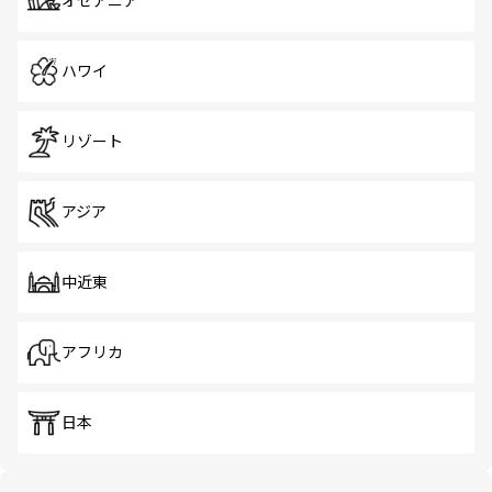
オセアニア
ハワイ
リゾート
アジア
中近東
アフリカ
日本