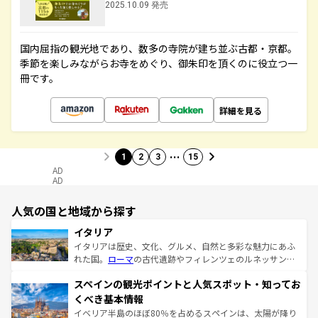
2025.10.09 発売
国内屈指の観光地であり、数多の寺院が建ち並ぶ古都・京都。
季節を楽しみながらお寺をめぐり、御朱印を頂くのに役立つ一
冊です。
詳細を見る
…
1
2
3
15
AD
AD
人気の国と地域から探す
イタリア
イタリアは歴史、文化、グルメ、自然と多彩な魅力にあふ
れた国。
ローマ
の古代遺跡やフィレンツェのルネッサンス
美術、ヴェネツィアの運河など、歴史あるスポットはもち
スペインの観光ポイントと人気スポット・知ってお
ろん、トスカーナの美しい田園風景やアマルフィ海岸の絶
景など、自然景観も見逃せない。観光の合間には、本場の
くべき基本情報
ピザやパスタなど、絶品のイタリア料理を堪能することも
イベリア半島のほぼ80％を占めるスペインは、太陽が降り