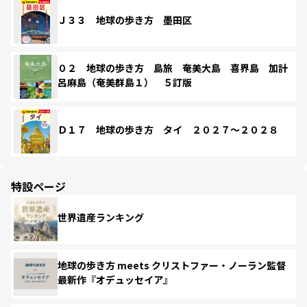
Ｊ３３ 地球の歩き方 墨田区
０２ 地球の歩き方 島旅 奄美大島 喜界島 加計
呂麻島（奄美群島１） ５訂版
Ｄ１７ 地球の歩き方 タイ ２０２７～２０２８
特設ページ
世界遺産ランキング
地球の歩き方 meets クリストファー・ノーラン監督
最新作『オデュッセイア』