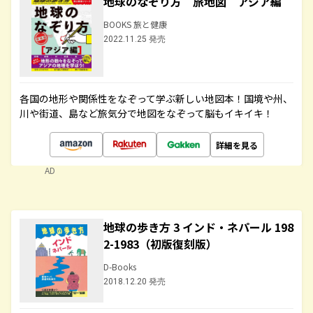
地球のなぞり方 旅地図 アジア編
BOOKS 旅と健康
2022.11.25 発売
各国の地形や関係性をなぞって学ぶ新しい地図本！国境や州、
川や街道、島など旅気分で地図をなぞって脳もイキイキ！
詳細を見る
AD
地球の歩き方 3 インド・ネパール 198
2-1983（初版復刻版）
D-Books
2018.12.20 発売