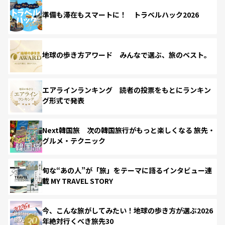
準備も滞在もスマートに！ トラベルハック2026
地球の歩き方アワード みんなで選ぶ、旅のベスト。
エアラインランキング 読者の投票をもとにランキン
グ形式で発表
Next韓国旅 次の韓国旅行がもっと楽しくなる 旅先・
グルメ・テクニック
旬な“あの人”が「旅」をテーマに語るインタビュー連
載 MY TRAVEL STORY
今、こんな旅がしてみたい！地球の歩き方が選ぶ2026
年絶対行くべき旅先30