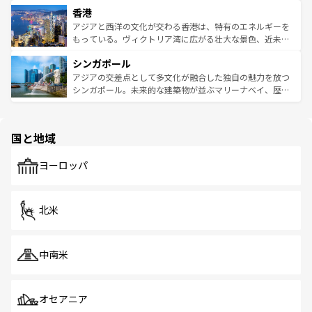
寺院や市場がいたるところに点在し、古きよき文化と現代
香港
とつ。フォーやバインミー、ベトナムコーヒーなどは、ぜ
の活気が交差している。北部ではチェンマイなどの山岳地
ひ現地で味わいたい。どの地域を訪れてもあたたかい人々
帯で自然と触れ合い、南部ではプーケットやクラビの美し
アジアと西洋の文化が交わる香港は、特有のエネルギーを
が旅行者を迎えてくれるので、きっと忘れられない旅にな
いビーチでリゾート気分を楽しむことができる。タイ料理
もっている。ヴィクトリア湾に広がる壮大な景色、近未来
るはずだ。 なお、新着のベトナム情報は
コンテンツ一覧
を
は世界的に有名で、屋台から高級レストランまで味覚を刺
的なアートスポット、そして歴史と現代が融合した町並
参照してほしい。
シンガポール
激する。気候は一年中温暖で、どの季節にも異なる楽しみ
み、どこを訪れても感動するはず。観光スポットが密集し
が待っている。親しみやすいタイの人々、仏教を中心とし
ており、効率よく見どころを回れるのも魅力。息をのむよ
アジアの交差点として多文化が融合した独自の魅力を放つ
た文化、そして多様な観光資源が、訪れる旅人を魅了し続
うな絶景から文化的な体験まで、香港を存分に楽しみ尽く
シンガポール。未来的な建築物が並ぶマリーナベイ、歴史
ける。 なお、新着のタイ情報は
コンテンツ一覧
を参照して
そう。 なお、新着の香港情報は
コンテンツ一覧
を参照して
と伝統を感じられるエスニックタウン、多数の緑豊かな公
ほしい。
ほしい。
園や自然保護区など、自然が調和した近代的な景観と文化
の多様性あふれるカラフルな町は、どこを歩いても新しい
国と地域
発見がある。さらに、治安のよさや充実した公共交通機関
も、旅行者にとっては魅力的なポイント。グルメも豊富
で、ホーカーズは地元の風情を楽しめる外せないスポット
ヨーロッパ
だ。訪れる人を飽きさせないシンガポールで、多様な魅力
を体感しよう。 なお、新着のシンガポール情報は
コンテン
ツ一覧
を参照してほしい。
北米
中南米
オセアニア