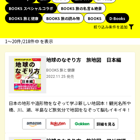
BOOKS スペシャルコラボ
BOOKS 旅の名言＆絶景
BOOKS 旅と健康
BOOKS 旅の読み物
BOOKS
D-Books
絞り込み条件を追加
1〜20件/218件中 を表示
地球のなぞり方 旅地図 日本編
BOOKS 旅と健康
2022.11.25 発売
日本の地形や造形物をなぞって学ぶ新しい地図本！観光名所や
橋、川、湖、半島など旅気分で地図をなぞって脳もイキイキ！
詳細を見る