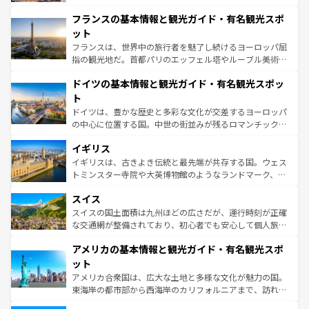
できる。朝目覚めてから夜眠るまで、すべての瞬間を楽し
と文化が詰まったヨーロッパ屈指の旅行先だ。多様な地域
フランスの基本情報と観光ガイド・有名観光スポ
ませてくれるイタリアで、忘れられない旅をしてみよう！
文化が根付くこの国では、情熱的なフラメンコ、熱気あふ
なお、新着のイタリア情報は
コンテンツ一覧
を参照してほ
れる闘牛、そして美味しいタパスが生活の一部となってい
ット
しい。
る。首都マドリードの洗練された雰囲気や、バルセロナの
フランスは、世界中の旅行者を魅了し続けるヨーロッパ屈
アートに溢れた街角から、地方では古代ローマ遺跡や中世
指の観光地だ。首都パリのエッフェル塔やルーブル美術館
の城塞都市、穏やかなビーチリゾートまで多彩な表情を見
といった象徴的なスポットから、田舎町の古風な美しさま
せる。地方によって風土や気候が異なるスペインはその個
ドイツの基本情報と観光ガイド・有名観光スポッ
で、幅広い魅力が詰まっている。華麗な宮殿、歴史的な大
性で訪れる人を魅了する。 なお、新着のスペイン情報は
コ
聖堂、美しいビーチ、そして豊かな自然が、訪れる者を心
ト
ンテンツ一覧
を参照してほしい。
から魅了する。また、フランスは美食の国としても知ら
ドイツは、豊かな歴史と多彩な文化が交差するヨーロッパ
れ、フランス料理はユネスコ無形文化遺産にも登録されて
の中心に位置する国。中世の街並みが残るロマンチック街
いる。シャンパンの発祥地であるランス、プロヴァンスの
道から、未来を先取りするようなモダンな都市まで多様な
香り高いラベンダー畑など、多彩な楽しみ方が可能だ。さ
イギリス
顔を持つこの国は、どこを歩いても飽きることがない。ベ
らに、パリ以外の地域にも魅力が溢れており、どの街角に
ルリンの文化的活気、バイエルン州のアルプスの絶景、そ
イギリスは、古きよき伝統と最先端が共存する国。ウェス
も豊かな歴史と文化が息づいている。パリ以外の個性あふ
してライン川沿いのワイン畑といった風景は必見。ビール
トミンスター寺院や大英博物館のようなランドマーク、歴
れる地方に足を運ぶとそれぞれで全く異なる文化を体験で
とソーセージを味わいながら地元の人と過ごす楽しい時間
史ある大学都市、美しい丘陵地帯や牧歌的な風景など、エ
きるだろう。 なお、新着のフランス情報は
コンテンツ一覧
スイス
は、お酒好きな人にはぜひ体験してほしい。 なお、新着の
リアごとに異なる魅力がある。また、優雅なアフタヌーン
を参照してほしい。
ドイツ情報は
コンテンツ一覧
を参照してほしい。
ティー、ビール好きにはたまらない英国パブ、サッカー観
スイスの国土面積は九州ほどの広さだが、運行時刻が正確
戦など、本場だからこそできる体験も豊富。イギリスを旅
な交通網が整備されており、初心者でも安心して個人旅行
して楽しみつくそう。 なお、新着のイギリス情報は
コンテ
を楽しめる。日本同様に時刻表どおりの旅が可能だ。中世
アメリカの基本情報と観光ガイド・有名観光スポ
ンツ一覧
を参照してほしい。
の建物がそのまま残る町や、スイスならではのユニークな
博物館もあり、アルプス観光だけでなく町歩きも満喫する
ット
ことができる。国民の所得が高いため物価も高いが、旅行
アメリカ合衆国は、広大な土地と多様な文化が魅力の国。
者向けの交通パス提供のサービスもあり、うまく活用すれ
東海岸の都市部から西海岸のカリフォルニアまで、訪れる
ば市内交通費無料で観光を楽しむこともできる。 なお、新
場所ごとに異なる風景と体験が待っている。ニューヨーク