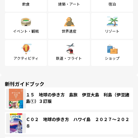
飲食
建築・アート
宿泊
イベント・観戦
世界遺産
リゾート
アクティビティ
鉄道・フライト
ショップ
新刊ガイドブック
１５ 地球の歩き方 島旅 伊豆大島 利島（伊豆諸
島①）３訂版
Ｃ０２ 地球の歩き方 ハワイ島 ２０２７～２０２
８