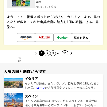
島旅
2026.08.06 発売
ようこそ！ 絶景スポットから遊び方、カルチャーまで、島の
人たちが教えてくれた奄美大島の魅力を1冊に凝縮。さあ、島
旅へ。
詳細を見る
…
1
2
3
11
AD
AD
人気の国と地域から探す
イタリア
イタリアは歴史、文化、グルメ、自然と多彩な魅力にあふ
れた国。
ローマ
の古代遺跡やフィレンツェのルネッサンス
美術、ヴェネツィアの運河など、歴史あるスポットはもち
スペイン
ろん、トスカーナの美しい田園風景やアマルフィ海岸の絶
景など、自然景観も見逃せない。観光の合間には、本場の
イベリア半島のほぼ80％を占めるスペインは、太陽が降り
ピザやパスタなど、絶品のイタリア料理を堪能することも
注ぐ地中海沿岸から雄大なピレネー山脈まで、多彩な自然