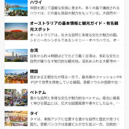
着のスイス情報は
コンテンツ一覧
を参照してほしい。
ハワイ
のような巨大都市は、観光、ショッピング、エンターテイ
ンメントが詰まった刺激的なスポットだ。一方、アメリカ
年間を通じて温暖な気候に恵まれ、多くの島で構成される
西部には大自然が広がり、グランドキャニオンやイエロー
ハワイは、どの島も独自の魅力をもっている。大自然の神
ストーン国立公園といった絶景が堪能できる。さらに、南
秘を感じたいなら、火山が生み出した壮大な景観を誇るハ
オーストラリアの基本情報と観光ガイド・有名観
部のニューオーリンズでは、音楽と美食が融合した独特の
ワイ島は見逃せない。また、定番の観光地といえばオアフ
文化が魅力。旅行者はアメリカの各地域で異なる魅力を楽
島だが、静かな自然を求めるならマウイ島やカウアイ島が
光スポット
しみながら、その多様性と豊かな歴史を感じることができ
おすすめ。エメラルドグリーンに輝く海をはじめ、豊かな
オーストラリアは、壮大な自然と多様な文化が魅力の国。
るだろう。車でのロードトリップや列車の旅も、アメリカ
文化や歴史が息づいている。「アロハスピリット」と呼ば
シドニーのシンボルであるシドニー・オペラハウス、オー
ならではの贅沢な旅のスタイルだ。 なお、新着のアメリカ
れるおもてなしの心で訪れる人々を迎えてくれるハワイの
ストラリア東海岸北部に広がる大サンゴ礁地帯グレートバ
情報は
コンテンツ一覧
を参照してほしい。
人々、おいしいローカルフードやハワイアンミュージッ
台湾
リアリーフや大陸中央部にそびえるウルル（エアーズロッ
ク、伝統的なフラダンスなど、すべてがハワイの魅力を彩
ク）、タスマニアの美しい原生林やケアンズの熱帯雨林な
日本から約４時間ほどでたどり着く台湾は、多彩な文化と
っている。訪れるたびに新しい発見と感動が待っているハ
ど、見どころがたくさん。また、カフェやワイン、オージ
自然が織りなす魅力的な観光地。活気あふれる大都市の台
ワイを、存分に味わってほしい。 なお、新着のハワイ情報
ービーフなどの食文化も豊かで、美味しいものであふれて
北やノスタルジックな町並みが人気な九份（ジォウフェ
は
コンテンツ一覧
を参照してほしい。
韓国
いる。アクティビティも充実しており、サーフィンやダイ
ン）、静ひつな山岳地帯である台湾東部など、都市の喧騒
ビング、ハイキングなど、アウトドア好きにはたまらな
と山間の静けさが共存しており、訪れる人に新しい発見と
歴史ある王朝文化が残る一方で、最先端のファッションやK
い。オーストラリアの多彩な魅力を存分に味わいつくそ
驚きをもたらしてくれる。また、奥深い台湾の食文化も魅
-POPで世界を席巻している韓国。首都ソウルの宮殿や伝統
う。 なお、新着のオーストラリア情報は
コンテンツ一覧
を
力で、夜市などの屋台グルメから高級料理、ヘルシーで美
家屋が並ぶエリアでは韓国の歴史と文化に浸ることがで
参照してほしい。
ベトナム
容にもいいと評判のスイーツなど、バラエティ豊かな料理
き、地方に足を延ばせば四季折々の自然美を楽しむことが
が味わえる。 なお、新着の台湾情報は
コンテンツ一覧
を参
できる。そして、キムチや焼肉、絶品のストリートフード
豊かな自然と多様な文化が魅力的なベトナム。南北に細長
照してほしい。
まで、さまざまな韓国料理が待っている。夜には、韓国な
く伸びる国土には、広大な田園風景や青々とした山々、世
らではのナイトライフも堪能できる。あたたかいホスピタ
界遺産に登録された壮大な自然景観が点在し、都市部では
タイ
リティに包まれながら、韓国の多彩な魅力を心ゆくまで味
急速な発展と共に伝統が息づく。ハノイの古い町並みやホ
わってみてほしい。 なお、新着の韓国情報は
コンテンツ一
ーチミン市のフランス統治時代の建物も、独特の雰囲気を
タイは、東南アジアに位置する豊かな自然と歴史が息づく
覧
を参照してほしい。
醸し出している。また、バラエティの豊かさとおいしさで
国だ。首都バンコクは高層ビルが立ち並ぶ一方、伝統的な
世界中の食通を魅了してやまないベトナム料理も魅力のひ