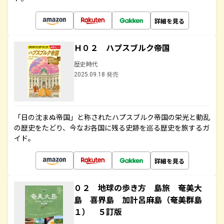
詳細を見る
Ｈ０２ ハプスブルク帝国
歴史時代
2025.09.18 発売
「日の沈まぬ帝国」と称されたハプスブルク帝国の栄光と動乱
の歴史をたどり、今なお各国に残る史跡を巡る歴史を旅するガ
イド。
詳細を見る
０２ 地球の歩き方 島旅 奄美大
島 喜界島 加計呂麻島（奄美群島
１） ５訂版