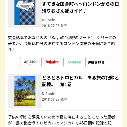
すてきな田舎町へ～ロンドンからの日
帰りおさんぽガイド♪
D-Books
2018.07.26 発売
英会話本でおなじみの「Kayoの“秘密のノート”」シリーズの
著者が、今度は自分の滞在するロンドン南東の田舎町をご紹
介！
詳細を見る
とろとろトロピカル ある旅の記録と
記憶。 第1巻
D-Books
2018.03.29 発売
子供の頃から夢見ていた南の島に滞在することになった筆者
が、島で出合うトロピカルでマジカルな45日間の記録と記