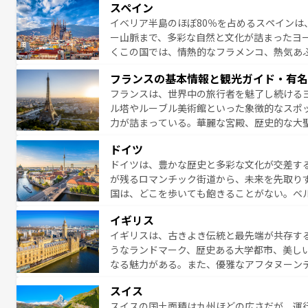
スペイン
夜眠るまで、すべての瞬間を楽しませてくれ
イベリア半島のほぼ80％を占めるスペインは
なお、新着のイタリア情報は
コンテンツ一覧
ー山脈まで、多彩な自然と文化が詰まったヨ
くこの国では、情熱的なフラメンコ、熱気あ
となっている。首都マドリードの洗練された
フランスの基本情報と観光ガイド・有名
ら、地方では古代ローマ遺跡や中世の城塞都
フランスは、世界中の旅行者を魅了し続ける
せる。地方によって風土や気候が異なるスペイン
ル塔やルーブル美術館といった象徴的なスポ
新着のスペイン情報は
コンテンツ一覧
を参照
力が詰まっている。華麗な宮殿、歴史的な大
る者を心から魅了する。また、フランスは美
ドイツ
無形文化遺産にも登録されている。シャンパ
ドイツは、豊かな歴史と多彩な文化が交差す
いラベンダー畑など、多彩な楽しみ方が可能
が残るロマンチック街道から、未来を先取り
り、どの街角にも豊かな歴史と文化が息づい
国は、どこを歩いても飽きることがない。ベ
絶景、そしてライン川沿いのワイン畑といっ
一覧
を参照してほしい。
イギリス
ら地元の人と過ごす楽しい時間は、お酒好きな人にはぜ
イギリスは、古きよき伝統と最先端が共存す
イツ情報は
コンテンツ一覧
を参照してほしい
うなランドマーク、歴史ある大学都市、美し
なる魅力がある。また、優雅なアフタヌーン
ッカー観戦など、本場だからこそできる体験も
スイス
お、新着のイギリス情報は
コンテンツ一覧
を
スイスの国土面積は九州ほどの広さだが、運