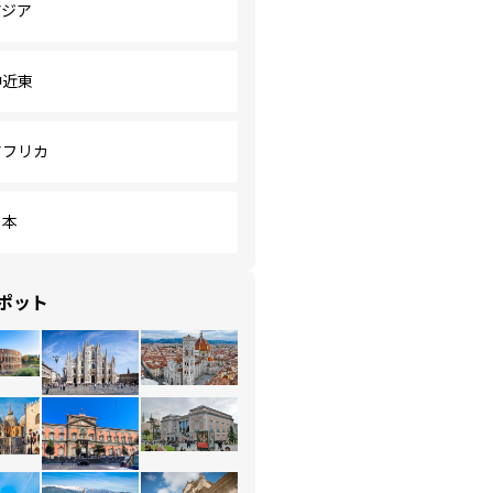
アジア
中近東
アフリカ
日本
ポット