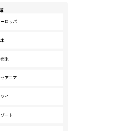
域
ヨーロッパ
北米
中南米
オセアニア
ハワイ
リゾート