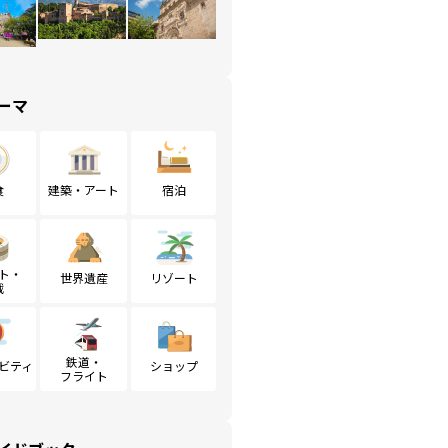
ーマ
食
建築・アート
宿泊
ト・
世界遺産
リゾート
戦
鉄道・
ビティ
ショップ
フライト