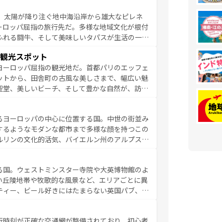
るイタリアで、忘れられない旅をしてみよう！
、太陽が降り注ぐ地中海沿岸から雄大なピレネ
を参照してほしい。
ーロッパ屈指の旅行先だ。多様な地域文化が根付
ふれる闘牛、そして美味しいタパスが生活の一部
雰囲気や、バルセロナのアートに溢れた街角か
観光スポット
市、穏やかなビーチリゾートまで多彩な表情を見
ヨーロッパ屈指の観光地だ。首都パリのエッフェ
はその個性で訪れる人を魅了する。 なお、
ットから、田舎町の古風な美しさまで、幅広い魅
してほしい。
聖堂、美しいビーチ、そして豊かな自然が、訪れ
食の国としても知られ、フランス料理はユネスコ
ンの発祥地であるランス、プロヴァンスの香り高
るヨーロッパの中心に位置する国。中世の街並み
だ。さらに、パリ以外の地域にも魅力が溢れてお
するようなモダンな都市まで多様な顔を持つこの
ている。パリ以外の個性あふれる地方に足を運ぶ
ルリンの文化的活気、バイエルン州のアルプスの
とそれぞれで全く異なる文化を体験できるだろう。 なお、新着のフランス情報は
コンテンツ
た風景は必見。ビールとソーセージを味わいなが
ひ体験してほしい。 なお、新着のド
る国。ウェストミンスター寺院や大英博物館のよ
。
い丘陵地帯や牧歌的な風景など、エリアごとに異
ティー、ビール好きにはたまらない英国パブ、サ
豊富。イギリスを旅して楽しみつくそう。 な
参照してほしい。
行時刻が正確な交通網が整備されており、初心者