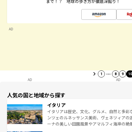
まで！？ 地球の歩き方が徹底深掘り！
AD
…
1
8
9
1
AD
AD
人気の国と地域から探す
イタリア
イタリアは歴史、文化、グルメ、自然と多彩
ンツェのルネッサンス美術、ヴェネツィアの
ーナの美しい田園風景やアマルフィ海岸の絶
は、本場のピザやパスタなど、絶品のイタリ