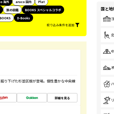
co 海外
aruco 国内
Plat
国と地
旅の図鑑
BOOKS スペシャルコラボ
BOOKS
D-Books
絞り込み条件を追加
く掘り下げた杉並区版が登場。個性豊かな中央線
詳細を見る