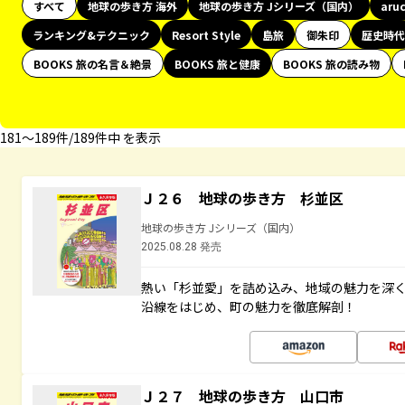
すべて
地球の歩き方 海外
地球の歩き方 Jシリーズ（国内）
aru
ランキング&テクニック
Resort Style
島旅
御朱印
歴史時代
BOOKS 旅の名言＆絶景
BOOKS 旅と健康
BOOKS 旅の読み物
181〜189件/189件中 を表示
Ｊ２６ 地球の歩き方 杉並区
地球の歩き方 Jシリーズ（国内）
2025.08.28 発売
熱い「杉並愛」を詰め込み、地域の魅力を深
沿線をはじめ、町の魅力を徹底解剖！
Ｊ２７ 地球の歩き方 山口市