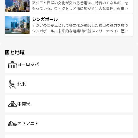
ひ現地で味わいたい。どの地域を訪れてもあたたかい人々
帯で自然と触れ合い、南部ではプーケットやクラビの美し
アジアと西洋の文化が交わる香港は、特有のエネルギーを
が旅行者を迎えてくれるので、きっと忘れられない旅にな
いビーチでリゾート気分を楽しむことができる。タイ料理
もっている。ヴィクトリア湾に広がる壮大な景色、近未来
るはずだ。 なお、新着のベトナム情報は
コンテンツ一覧
を
は世界的に有名で、屋台から高級レストランまで味覚を刺
的なアートスポット、そして歴史と現代が融合した町並
参照してほしい。
シンガポール
激する。気候は一年中温暖で、どの季節にも異なる楽しみ
み、どこを訪れても感動するはず。観光スポットが密集し
が待っている。親しみやすいタイの人々、仏教を中心とし
ており、効率よく見どころを回れるのも魅力。息をのむよ
アジアの交差点として多文化が融合した独自の魅力を放つ
た文化、そして多様な観光資源が、訪れる旅人を魅了し続
うな絶景から文化的な体験まで、香港を存分に楽しみ尽く
シンガポール。未来的な建築物が並ぶマリーナベイ、歴史
ける。 なお、新着のタイ情報は
コンテンツ一覧
を参照して
そう。 なお、新着の香港情報は
コンテンツ一覧
を参照して
と伝統を感じられるエスニックタウン、多数の緑豊かな公
ほしい。
ほしい。
園や自然保護区など、自然が調和した近代的な景観と文化
の多様性あふれるカラフルな町は、どこを歩いても新しい
国と地域
発見がある。さらに、治安のよさや充実した公共交通機関
も、旅行者にとっては魅力的なポイント。グルメも豊富
で、ホーカーズは地元の風情を楽しめる外せないスポット
ヨーロッパ
だ。訪れる人を飽きさせないシンガポールで、多様な魅力
を体感しよう。 なお、新着のシンガポール情報は
コンテン
ツ一覧
を参照してほしい。
北米
中南米
オセアニア