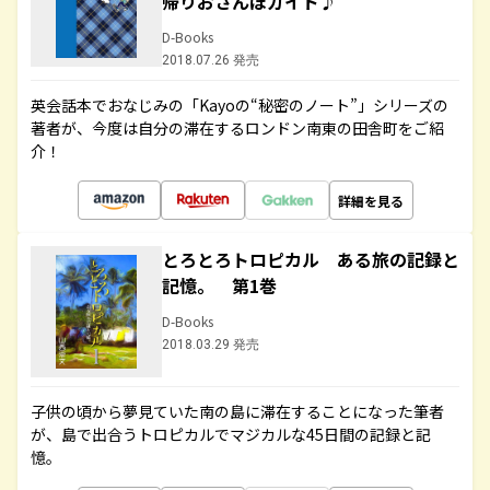
帰りおさんぽガイド♪
D-Books
2018.07.26 発売
英会話本でおなじみの「Kayoの“秘密のノート”」シリーズの
著者が、今度は自分の滞在するロンドン南東の田舎町をご紹
介！
詳細を見る
とろとろトロピカル ある旅の記録と
記憶。 第1巻
D-Books
2018.03.29 発売
子供の頃から夢見ていた南の島に滞在することになった筆者
が、島で出合うトロピカルでマジカルな45日間の記録と記
憶。