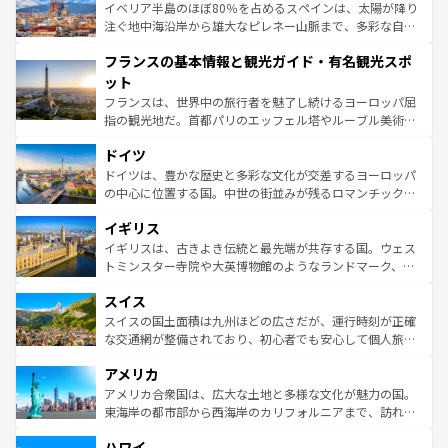
景など、自然景観も見逃せない。観光の合間には、本場の
イベリア半島のほぼ80％を占めるスペインは、太陽が降り
ピザやパスタなど、絶品のイタリア料理を堪能することも
注ぐ地中海沿岸から雄大なピレネー山脈まで、多彩な自然
できる。朝目覚めてから夜眠るまで、すべての瞬間を楽し
と文化が詰まったヨーロッパ屈指の旅行先だ。多様な地域
フランスの基本情報と観光ガイド・有名観光スポ
ませてくれるイタリアで、忘れられない旅をしてみよう！
文化が根付くこの国では、情熱的なフラメンコ、熱気あふ
なお、新着のイタリア情報は
コンテンツ一覧
を参照してほ
れる闘牛、そして美味しいタパスが生活の一部となってい
ット
しい。
る。首都マドリードの洗練された雰囲気や、バルセロナの
フランスは、世界中の旅行者を魅了し続けるヨーロッパ屈
アートに溢れた街角から、地方では古代ローマ遺跡や中世
指の観光地だ。首都パリのエッフェル塔やルーブル美術館
の城塞都市、穏やかなビーチリゾートまで多彩な表情を見
といった象徴的なスポットから、田舎町の古風な美しさま
せる。地方によって風土や気候が異なるスペインはその個
ドイツ
で、幅広い魅力が詰まっている。華麗な宮殿、歴史的な大
性で訪れる人を魅了する。 なお、新着のスペイン情報は
コ
聖堂、美しいビーチ、そして豊かな自然が、訪れる者を心
ドイツは、豊かな歴史と多彩な文化が交差するヨーロッパ
ンテンツ一覧
を参照してほしい。
から魅了する。また、フランスは美食の国としても知ら
の中心に位置する国。中世の街並みが残るロマンチック街
れ、フランス料理はユネスコ無形文化遺産にも登録されて
道から、未来を先取りするようなモダンな都市まで多様な
イギリス
いる。シャンパンの発祥地であるランス、プロヴァンスの
顔を持つこの国は、どこを歩いても飽きることがない。ベ
香り高いラベンダー畑など、多彩な楽しみ方が可能だ。さ
ルリンの文化的活気、バイエルン州のアルプスの絶景、そ
イギリスは、古きよき伝統と最先端が共存する国。ウェス
らに、パリ以外の地域にも魅力が溢れており、どの街角に
してライン川沿いのワイン畑といった風景は必見。ビール
トミンスター寺院や大英博物館のようなランドマーク、歴
も豊かな歴史と文化が息づいている。パリ以外の個性あふ
とソーセージを味わいながら地元の人と過ごす楽しい時間
史ある大学都市、美しい丘陵地帯や牧歌的な風景など、エ
れる地方に足を運ぶとそれぞれで全く異なる文化を体験で
スイス
は、お酒好きな人にはぜひ体験してほしい。 なお、新着の
リアごとに異なる魅力がある。また、優雅なアフタヌーン
きるだろう。 なお、新着のフランス情報は
コンテンツ一覧
ドイツ情報は
コンテンツ一覧
を参照してほしい。
ティー、ビール好きにはたまらない英国パブ、サッカー観
スイスの国土面積は九州ほどの広さだが、運行時刻が正確
を参照してほしい。
戦など、本場だからこそできる体験も豊富。イギリスを旅
な交通網が整備されており、初心者でも安心して個人旅行
して楽しみつくそう。 なお、新着のイギリス情報は
コンテ
を楽しめる。日本同様に時刻表どおりの旅が可能だ。中世
アメリカ
ンツ一覧
を参照してほしい。
の建物がそのまま残る町や、スイスならではのユニークな
博物館もあり、アルプス観光だけでなく町歩きも満喫する
アメリカ合衆国は、広大な土地と多様な文化が魅力の国。
ことができる。国民の所得が高いため物価も高いが、旅行
東海岸の都市部から西海岸のカリフォルニアまで、訪れる
者向けの交通パス提供のサービスもあり、うまく活用すれ
場所ごとに異なる風景と体験が待っている。ニューヨーク
ハワイ
ば市内交通費無料で観光を楽しむこともできる。 なお、新
のような巨大都市は、観光、ショッピング、エンターテイ