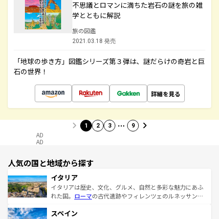
不思議とロマンに満ちた岩石の謎を旅の雑
学とともに解説
旅の図鑑
2021.03.18 発売
「地球の歩き方」図鑑シリーズ第３弾は、謎だらけの奇岩と巨
石の世界！
詳細を見る
…
1
2
3
9
AD
AD
人気の国と地域から探す
イタリア
イタリアは歴史、文化、グルメ、自然と多彩な魅力にあふ
れた国。
ローマ
の古代遺跡やフィレンツェのルネッサンス
美術、ヴェネツィアの運河など、歴史あるスポットはもち
スペイン
ろん、トスカーナの美しい田園風景やアマルフィ海岸の絶