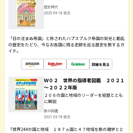
歴史時代
2025.09.18 発売
「日の沈まぬ帝国」と称されたハプスブルク帝国の栄光と動乱
の歴史をたどり、今なお各国に残る史跡を巡る歴史を旅するガ
イド。
詳細を見る
Ｗ０２ 世界の指導者図鑑 ２０２１
～２０２２年版
２０８の国と地域のリーダーを経歴ととも
に解説
旅の図鑑
2021.03.18 発売
『世界244の国と地域 １９７ヵ国と４７地域を旅の雑学とと