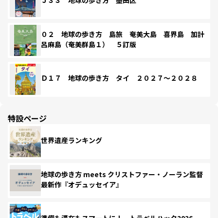
Ｊ３３ 地球の歩き方 墨田区
０２ 地球の歩き方 島旅 奄美大島 喜界島 加計
呂麻島（奄美群島１） ５訂版
Ｄ１７ 地球の歩き方 タイ ２０２７～２０２８
特設ページ
世界遺産ランキング
地球の歩き方 meets クリストファー・ノーラン監督
最新作『オデュッセイア』