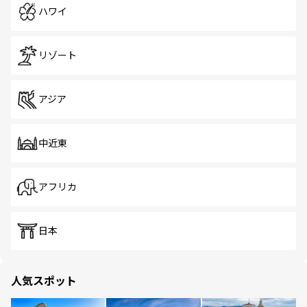
ハワイ
リゾート
アジア
中近東
アフリカ
日本
人気スポット