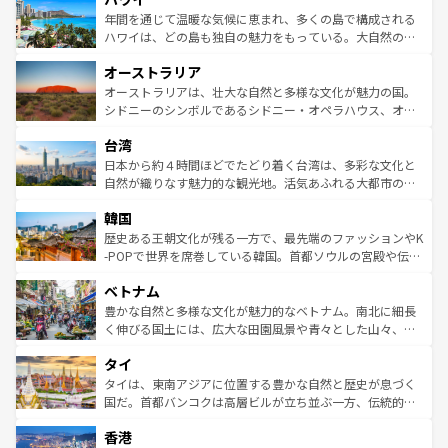
着のスイス情報は
コンテンツ一覧
を参照してほしい。
ンメントが詰まった刺激的なスポットだ。一方、アメリカ
年間を通じて温暖な気候に恵まれ、多くの島で構成される
西部には大自然が広がり、グランドキャニオンやイエロー
ハワイは、どの島も独自の魅力をもっている。大自然の神
ストーン国立公園といった絶景が堪能できる。さらに、南
秘を感じたいなら、火山が生み出した壮大な景観を誇るハ
オーストラリア
部のニューオーリンズでは、音楽と美食が融合した独特の
ワイ島は見逃せない。また、定番の観光地といえばオアフ
文化が魅力。旅行者はアメリカの各地域で異なる魅力を楽
島だが、静かな自然を求めるならマウイ島やカウアイ島が
オーストラリアは、壮大な自然と多様な文化が魅力の国。
しみながら、その多様性と豊かな歴史を感じることができ
おすすめ。エメラルドグリーンに輝く海をはじめ、豊かな
シドニーのシンボルであるシドニー・オペラハウス、オー
るだろう。車でのロードトリップや列車の旅も、アメリカ
文化や歴史が息づいている。「アロハスピリット」と呼ば
ストラリア東海岸北部に広がる大サンゴ礁地帯グレートバ
ならではの贅沢な旅のスタイルだ。 なお、新着のアメリカ
台湾
れるおもてなしの心で訪れる人々を迎えてくれるハワイの
リアリーフや大陸中央部にそびえるウルル（エアーズロッ
情報は
コンテンツ一覧
を参照してほしい。
人々、おいしいローカルフードやハワイアンミュージッ
ク）、タスマニアの美しい原生林やケアンズの熱帯雨林な
日本から約４時間ほどでたどり着く台湾は、多彩な文化と
ク、伝統的なフラダンスなど、すべてがハワイの魅力を彩
ど、見どころがたくさん。また、カフェやワイン、オージ
自然が織りなす魅力的な観光地。活気あふれる大都市の台
っている。訪れるたびに新しい発見と感動が待っているハ
ービーフなどの食文化も豊かで、美味しいものであふれて
北やノスタルジックな町並みが人気な九份（ジォウフェ
ワイを、存分に味わってほしい。 なお、新着のハワイ情報
韓国
いる。アクティビティも充実しており、サーフィンやダイ
ン）、静ひつな山岳地帯である台湾東部など、都市の喧騒
は
コンテンツ一覧
を参照してほしい。
ビング、ハイキングなど、アウトドア好きにはたまらな
と山間の静けさが共存しており、訪れる人に新しい発見と
歴史ある王朝文化が残る一方で、最先端のファッションやK
い。オーストラリアの多彩な魅力を存分に味わいつくそ
驚きをもたらしてくれる。また、奥深い台湾の食文化も魅
-POPで世界を席巻している韓国。首都ソウルの宮殿や伝統
う。 なお、新着のオーストラリア情報は
コンテンツ一覧
を
力で、夜市などの屋台グルメから高級料理、ヘルシーで美
家屋が並ぶエリアでは韓国の歴史と文化に浸ることがで
参照してほしい。
ベトナム
容にもいいと評判のスイーツなど、バラエティ豊かな料理
き、地方に足を延ばせば四季折々の自然美を楽しむことが
が味わえる。 なお、新着の台湾情報は
コンテンツ一覧
を参
できる。そして、キムチや焼肉、絶品のストリートフード
豊かな自然と多様な文化が魅力的なベトナム。南北に細長
照してほしい。
まで、さまざまな韓国料理が待っている。夜には、韓国な
く伸びる国土には、広大な田園風景や青々とした山々、世
らではのナイトライフも堪能できる。あたたかいホスピタ
界遺産に登録された壮大な自然景観が点在し、都市部では
タイ
リティに包まれながら、韓国の多彩な魅力を心ゆくまで味
急速な発展と共に伝統が息づく。ハノイの古い町並みやホ
わってみてほしい。 なお、新着の韓国情報は
コンテンツ一
ーチミン市のフランス統治時代の建物も、独特の雰囲気を
タイは、東南アジアに位置する豊かな自然と歴史が息づく
覧
を参照してほしい。
醸し出している。また、バラエティの豊かさとおいしさで
国だ。首都バンコクは高層ビルが立ち並ぶ一方、伝統的な
世界中の食通を魅了してやまないベトナム料理も魅力のひ
寺院や市場がいたるところに点在し、古きよき文化と現代
香港
とつ。フォーやバインミー、ベトナムコーヒーなどは、ぜ
の活気が交差している。北部ではチェンマイなどの山岳地