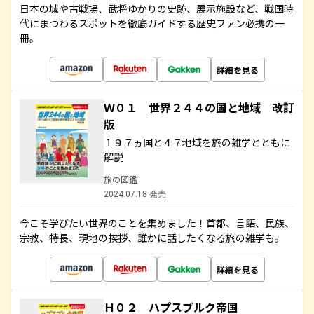
日本の城や古戦場、武将ゆかりの史跡、展示施設など、戦国時
代にまつわるスポットを徹底ガイドする歴史ファン必携の一
冊。
詳細を見る
Ｗ０１ 世界２４４の国と地域 改訂
版
１９７ヵ国と４７地域を旅の雑学とともに
解説
旅の図鑑
2024.07.18 発売
今こそ学びたい世界のことを集めました！首都、言語、民族、
宗教、特長、現地の挨拶、誰かに話したくなる旅の雑学も。
詳細を見る
Ｈ０２ ハプスブルク帝国