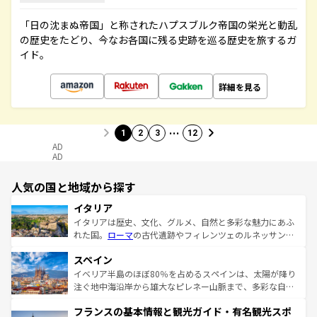
「日の沈まぬ帝国」と称されたハプスブルク帝国の栄光と動乱
の歴史をたどり、今なお各国に残る史跡を巡る歴史を旅するガ
イド。
詳細を見る
…
1
2
3
12
AD
AD
人気の国と地域から探す
イタリア
イタリアは歴史、文化、グルメ、自然と多彩な魅力にあふ
れた国。
ローマ
の古代遺跡やフィレンツェのルネッサンス
美術、ヴェネツィアの運河など、歴史あるスポットはもち
スペイン
ろん、トスカーナの美しい田園風景やアマルフィ海岸の絶
景など、自然景観も見逃せない。観光の合間には、本場の
イベリア半島のほぼ80％を占めるスペインは、太陽が降り
ピザやパスタなど、絶品のイタリア料理を堪能することも
注ぐ地中海沿岸から雄大なピレネー山脈まで、多彩な自然
できる。朝目覚めてから夜眠るまで、すべての瞬間を楽し
と文化が詰まったヨーロッパ屈指の旅行先だ。多様な地域
フランスの基本情報と観光ガイド・有名観光スポ
ませてくれるイタリアで、忘れられない旅をしてみよう！
文化が根付くこの国では、情熱的なフラメンコ、熱気あふ