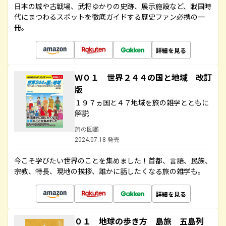
日本の城や古戦場、武将ゆかりの史跡、展示施設など、戦国時
代にまつわるスポットを徹底ガイドする歴史ファン必携の一
冊。
詳細を見る
Ｗ０１ 世界２４４の国と地域 改訂
版
１９７ヵ国と４７地域を旅の雑学とともに
解説
旅の図鑑
2024.07.18 発売
今こそ学びたい世界のことを集めました！首都、言語、民族、
宗教、特長、現地の挨拶、誰かに話したくなる旅の雑学も。
詳細を見る
０１ 地球の歩き方 島旅 五島列