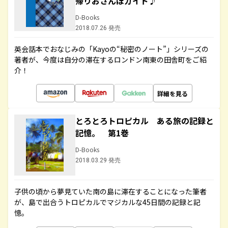
帰りおさんぽガイド♪
D-Books
2018.07.26 発売
英会話本でおなじみの「Kayoの“秘密のノート”」シリーズの
著者が、今度は自分の滞在するロンドン南東の田舎町をご紹
介！
詳細を見る
とろとろトロピカル ある旅の記録と
記憶。 第1巻
D-Books
2018.03.29 発売
子供の頃から夢見ていた南の島に滞在することになった筆者
が、島で出合うトロピカルでマジカルな45日間の記録と記
憶。