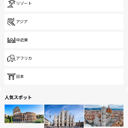
リゾート
アジア
中近東
アフリカ
日本
人気スポット