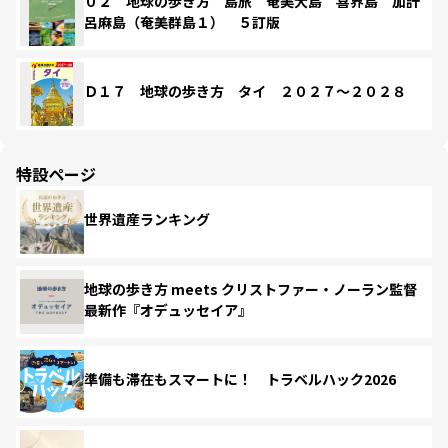
０２ 地球の歩き方 島旅 奄美大島 喜界島 加計
呂麻島（奄美群島１） ５訂版
Ｄ１７ 地球の歩き方 タイ ２０２７～２０２８
特設ページ
世界遺産ランキング
地球の歩き方 meets クリストファー・ノーラン監督
最新作『オデュッセイア』
準備も滞在もスマートに！ トラベルハック2026