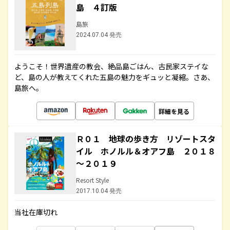
島 ４訂版
島旅
2024.07.04 発売
ようこそ！世界遺産の教会、絶品島ごはん、古民家ステイな
ど、島の人が教えてくれた五島の魅力をギュッと凝縮。さあ、
島旅へ。
詳細を見る
Ｒ０１ 地球の歩き方 リゾートスタ
イル ホノルル＆オアフ島 ２０１８
～２０１９
Resort Style
2017.10.04 発売
当社在庫切れ