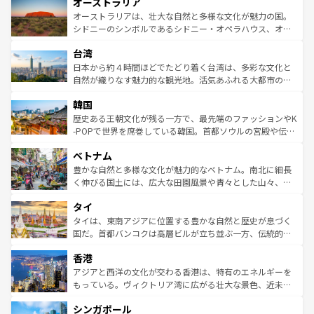
オーストラリア
部のニューオーリンズでは、音楽と美食が融合した独特の
ワイ島は見逃せない。また、定番の観光地といえばオアフ
文化が魅力。旅行者はアメリカの各地域で異なる魅力を楽
島だが、静かな自然を求めるならマウイ島やカウアイ島が
オーストラリアは、壮大な自然と多様な文化が魅力の国。
しみながら、その多様性と豊かな歴史を感じることができ
おすすめ。エメラルドグリーンに輝く海をはじめ、豊かな
シドニーのシンボルであるシドニー・オペラハウス、オー
るだろう。車でのロードトリップや列車の旅も、アメリカ
文化や歴史が息づいている。「アロハスピリット」と呼ば
ストラリア東海岸北部に広がる大サンゴ礁地帯グレートバ
ならではの贅沢な旅のスタイルだ。 なお、新着のアメリカ
台湾
れるおもてなしの心で訪れる人々を迎えてくれるハワイの
リアリーフや大陸中央部にそびえるウルル（エアーズロッ
情報は
コンテンツ一覧
を参照してほしい。
人々、おいしいローカルフードやハワイアンミュージッ
ク）、タスマニアの美しい原生林やケアンズの熱帯雨林な
日本から約４時間ほどでたどり着く台湾は、多彩な文化と
ク、伝統的なフラダンスなど、すべてがハワイの魅力を彩
ど、見どころがたくさん。また、カフェやワイン、オージ
自然が織りなす魅力的な観光地。活気あふれる大都市の台
っている。訪れるたびに新しい発見と感動が待っているハ
ービーフなどの食文化も豊かで、美味しいものであふれて
北やノスタルジックな町並みが人気な九份（ジォウフェ
ワイを、存分に味わってほしい。 なお、新着のハワイ情報
韓国
いる。アクティビティも充実しており、サーフィンやダイ
ン）、静ひつな山岳地帯である台湾東部など、都市の喧騒
は
コンテンツ一覧
を参照してほしい。
ビング、ハイキングなど、アウトドア好きにはたまらな
と山間の静けさが共存しており、訪れる人に新しい発見と
歴史ある王朝文化が残る一方で、最先端のファッションやK
い。オーストラリアの多彩な魅力を存分に味わいつくそ
驚きをもたらしてくれる。また、奥深い台湾の食文化も魅
-POPで世界を席巻している韓国。首都ソウルの宮殿や伝統
う。 なお、新着のオーストラリア情報は
コンテンツ一覧
を
力で、夜市などの屋台グルメから高級料理、ヘルシーで美
家屋が並ぶエリアでは韓国の歴史と文化に浸ることがで
参照してほしい。
ベトナム
容にもいいと評判のスイーツなど、バラエティ豊かな料理
き、地方に足を延ばせば四季折々の自然美を楽しむことが
が味わえる。 なお、新着の台湾情報は
コンテンツ一覧
を参
できる。そして、キムチや焼肉、絶品のストリートフード
豊かな自然と多様な文化が魅力的なベトナム。南北に細長
照してほしい。
まで、さまざまな韓国料理が待っている。夜には、韓国な
く伸びる国土には、広大な田園風景や青々とした山々、世
らではのナイトライフも堪能できる。あたたかいホスピタ
界遺産に登録された壮大な自然景観が点在し、都市部では
タイ
リティに包まれながら、韓国の多彩な魅力を心ゆくまで味
急速な発展と共に伝統が息づく。ハノイの古い町並みやホ
わってみてほしい。 なお、新着の韓国情報は
コンテンツ一
ーチミン市のフランス統治時代の建物も、独特の雰囲気を
タイは、東南アジアに位置する豊かな自然と歴史が息づく
覧
を参照してほしい。
醸し出している。また、バラエティの豊かさとおいしさで
国だ。首都バンコクは高層ビルが立ち並ぶ一方、伝統的な
世界中の食通を魅了してやまないベトナム料理も魅力のひ
寺院や市場がいたるところに点在し、古きよき文化と現代
香港
とつ。フォーやバインミー、ベトナムコーヒーなどは、ぜ
の活気が交差している。北部ではチェンマイなどの山岳地
ひ現地で味わいたい。どの地域を訪れてもあたたかい人々
帯で自然と触れ合い、南部ではプーケットやクラビの美し
アジアと西洋の文化が交わる香港は、特有のエネルギーを
が旅行者を迎えてくれるので、きっと忘れられない旅にな
いビーチでリゾート気分を楽しむことができる。タイ料理
もっている。ヴィクトリア湾に広がる壮大な景色、近未来
るはずだ。 なお、新着のベトナム情報は
コンテンツ一覧
を
は世界的に有名で、屋台から高級レストランまで味覚を刺
的なアートスポット、そして歴史と現代が融合した町並
参照してほしい。
シンガポール
激する。気候は一年中温暖で、どの季節にも異なる楽しみ
み、どこを訪れても感動するはず。観光スポットが密集し