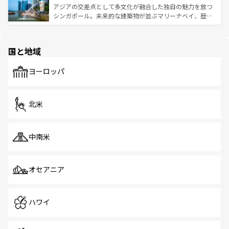
が待っている。親しみやすいタイの人々、仏教を中心とし
ており、効率よく見どころを回れるのも魅力。息をのむよ
アジアの交差点として多文化が融合した独自の魅力を放つ
た文化、そして多様な観光資源が、訪れる旅人を魅了し続
うな絶景から文化的な体験まで、香港を存分に楽しみ尽く
シンガポール。未来的な建築物が並ぶマリーナベイ、歴史
ける。 なお、新着のタイ情報は
コンテンツ一覧
を参照して
そう。 なお、新着の香港情報は
コンテンツ一覧
を参照して
と伝統を感じられるエスニックタウン、多数の緑豊かな公
ほしい。
ほしい。
園や自然保護区など、自然が調和した近代的な景観と文化
の多様性あふれるカラフルな町は、どこを歩いても新しい
国と地域
発見がある。さらに、治安のよさや充実した公共交通機関
も、旅行者にとっては魅力的なポイント。グルメも豊富
で、ホーカーズは地元の風情を楽しめる外せないスポット
ヨーロッパ
だ。訪れる人を飽きさせないシンガポールで、多様な魅力
を体感しよう。 なお、新着のシンガポール情報は
コンテン
ツ一覧
を参照してほしい。
北米
中南米
オセアニア
ハワイ