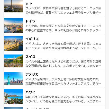
なお、新着のイタリア情報は
コンテンツ一覧
を参照してほ
れる闘牛、そして美味しいタパスが生活の一部となってい
ット
しい。
る。首都マドリードの洗練された雰囲気や、バルセロナの
フランスは、世界中の旅行者を魅了し続けるヨーロッパ屈
アートに溢れた街角から、地方では古代ローマ遺跡や中世
指の観光地だ。首都パリのエッフェル塔やルーブル美術館
の城塞都市、穏やかなビーチリゾートまで多彩な表情を見
といった象徴的なスポットから、田舎町の古風な美しさま
せる。地方によって風土や気候が異なるスペインはその個
ドイツ
で、幅広い魅力が詰まっている。華麗な宮殿、歴史的な大
性で訪れる人を魅了する。 なお、新着のスペイン情報は
コ
聖堂、美しいビーチ、そして豊かな自然が、訪れる者を心
ドイツは、豊かな歴史と多彩な文化が交差するヨーロッパ
ンテンツ一覧
を参照してほしい。
から魅了する。また、フランスは美食の国としても知ら
の中心に位置する国。中世の街並みが残るロマンチック街
れ、フランス料理はユネスコ無形文化遺産にも登録されて
道から、未来を先取りするようなモダンな都市まで多様な
イギリス
いる。シャンパンの発祥地であるランス、プロヴァンスの
顔を持つこの国は、どこを歩いても飽きることがない。ベ
香り高いラベンダー畑など、多彩な楽しみ方が可能だ。さ
ルリンの文化的活気、バイエルン州のアルプスの絶景、そ
イギリスは、古きよき伝統と最先端が共存する国。ウェス
らに、パリ以外の地域にも魅力が溢れており、どの街角に
してライン川沿いのワイン畑といった風景は必見。ビール
トミンスター寺院や大英博物館のようなランドマーク、歴
も豊かな歴史と文化が息づいている。パリ以外の個性あふ
とソーセージを味わいながら地元の人と過ごす楽しい時間
史ある大学都市、美しい丘陵地帯や牧歌的な風景など、エ
れる地方に足を運ぶとそれぞれで全く異なる文化を体験で
スイス
は、お酒好きな人にはぜひ体験してほしい。 なお、新着の
リアごとに異なる魅力がある。また、優雅なアフタヌーン
きるだろう。 なお、新着のフランス情報は
コンテンツ一覧
ドイツ情報は
コンテンツ一覧
を参照してほしい。
ティー、ビール好きにはたまらない英国パブ、サッカー観
スイスの国土面積は九州ほどの広さだが、運行時刻が正確
を参照してほしい。
戦など、本場だからこそできる体験も豊富。イギリスを旅
な交通網が整備されており、初心者でも安心して個人旅行
して楽しみつくそう。 なお、新着のイギリス情報は
コンテ
を楽しめる。日本同様に時刻表どおりの旅が可能だ。中世
アメリカ
ンツ一覧
を参照してほしい。
の建物がそのまま残る町や、スイスならではのユニークな
博物館もあり、アルプス観光だけでなく町歩きも満喫する
アメリカ合衆国は、広大な土地と多様な文化が魅力の国。
ことができる。国民の所得が高いため物価も高いが、旅行
東海岸の都市部から西海岸のカリフォルニアまで、訪れる
者向けの交通パス提供のサービスもあり、うまく活用すれ
場所ごとに異なる風景と体験が待っている。ニューヨーク
ハワイ
ば市内交通費無料で観光を楽しむこともできる。 なお、新
のような巨大都市は、観光、ショッピング、エンターテイ
着のスイス情報は
コンテンツ一覧
を参照してほしい。
ンメントが詰まった刺激的なスポットだ。一方、アメリカ
年間を通じて温暖な気候に恵まれ、多くの島で構成される
西部には大自然が広がり、グランドキャニオンやイエロー
ハワイは、どの島も独自の魅力をもっている。大自然の神
ストーン国立公園といった絶景が堪能できる。さらに、南
秘を感じたいなら、火山が生み出した壮大な景観を誇るハ