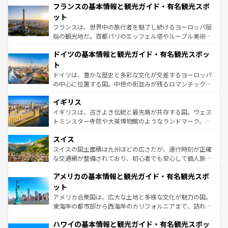
なお、新着のイタリア情報は
コンテンツ一覧
を参照してほ
フランスの基本情報と観光ガイド・有名観光スポ
文化が根付くこの国では、情熱的なフラメンコ、熱気あふ
しい。
れる闘牛、そして美味しいタパスが生活の一部となってい
ット
る。首都マドリードの洗練された雰囲気や、バルセロナの
フランスは、世界中の旅行者を魅了し続けるヨーロッパ屈
アートに溢れた街角から、地方では古代ローマ遺跡や中世
指の観光地だ。首都パリのエッフェル塔やルーブル美術館
の城塞都市、穏やかなビーチリゾートまで多彩な表情を見
といった象徴的なスポットから、田舎町の古風な美しさま
せる。地方によって風土や気候が異なるスペインはその個
ドイツの基本情報と観光ガイド・有名観光スポッ
で、幅広い魅力が詰まっている。華麗な宮殿、歴史的な大
性で訪れる人を魅了する。 なお、新着のスペイン情報は
コ
聖堂、美しいビーチ、そして豊かな自然が、訪れる者を心
ト
ンテンツ一覧
を参照してほしい。
から魅了する。また、フランスは美食の国としても知ら
ドイツは、豊かな歴史と多彩な文化が交差するヨーロッパ
れ、フランス料理はユネスコ無形文化遺産にも登録されて
の中心に位置する国。中世の街並みが残るロマンチック街
いる。シャンパンの発祥地であるランス、プロヴァンスの
道から、未来を先取りするようなモダンな都市まで多様な
香り高いラベンダー畑など、多彩な楽しみ方が可能だ。さ
イギリス
顔を持つこの国は、どこを歩いても飽きることがない。ベ
らに、パリ以外の地域にも魅力が溢れており、どの街角に
ルリンの文化的活気、バイエルン州のアルプスの絶景、そ
イギリスは、古きよき伝統と最先端が共存する国。ウェス
も豊かな歴史と文化が息づいている。パリ以外の個性あふ
してライン川沿いのワイン畑といった風景は必見。ビール
トミンスター寺院や大英博物館のようなランドマーク、歴
れる地方に足を運ぶとそれぞれで全く異なる文化を体験で
とソーセージを味わいながら地元の人と過ごす楽しい時間
史ある大学都市、美しい丘陵地帯や牧歌的な風景など、エ
きるだろう。 なお、新着のフランス情報は
コンテンツ一覧
スイス
は、お酒好きな人にはぜひ体験してほしい。 なお、新着の
リアごとに異なる魅力がある。また、優雅なアフタヌーン
を参照してほしい。
ドイツ情報は
コンテンツ一覧
を参照してほしい。
ティー、ビール好きにはたまらない英国パブ、サッカー観
スイスの国土面積は九州ほどの広さだが、運行時刻が正確
戦など、本場だからこそできる体験も豊富。イギリスを旅
な交通網が整備されており、初心者でも安心して個人旅行
して楽しみつくそう。 なお、新着のイギリス情報は
コンテ
を楽しめる。日本同様に時刻表どおりの旅が可能だ。中世
アメリカの基本情報と観光ガイド・有名観光スポ
ンツ一覧
を参照してほしい。
の建物がそのまま残る町や、スイスならではのユニークな
博物館もあり、アルプス観光だけでなく町歩きも満喫する
ット
ことができる。国民の所得が高いため物価も高いが、旅行
アメリカ合衆国は、広大な土地と多様な文化が魅力の国。
者向けの交通パス提供のサービスもあり、うまく活用すれ
東海岸の都市部から西海岸のカリフォルニアまで、訪れる
ば市内交通費無料で観光を楽しむこともできる。 なお、新
場所ごとに異なる風景と体験が待っている。ニューヨーク
着のスイス情報は
コンテンツ一覧
を参照してほしい。
ハワイの基本情報と観光ガイド・有名観光スポッ
のような巨大都市は、観光、ショッピング、エンターテイ