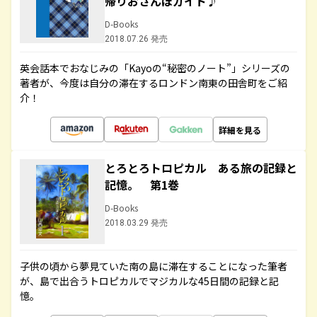
帰りおさんぽガイド♪
D-Books
2018.07.26 発売
英会話本でおなじみの「Kayoの“秘密のノート”」シリーズの
著者が、今度は自分の滞在するロンドン南東の田舎町をご紹
介！
詳細を見る
とろとろトロピカル ある旅の記録と
記憶。 第1巻
D-Books
2018.03.29 発売
子供の頃から夢見ていた南の島に滞在することになった筆者
が、島で出合うトロピカルでマジカルな45日間の記録と記
憶。