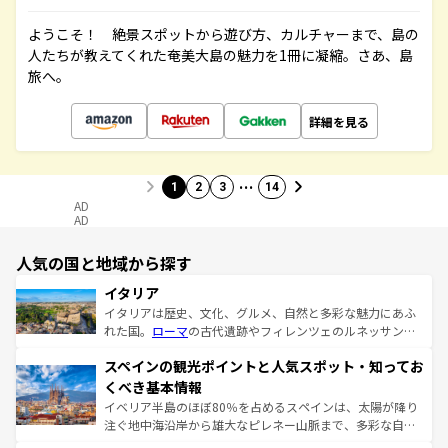
ようこそ！ 絶景スポットから遊び方、カルチャーまで、島の
人たちが教えてくれた奄美大島の魅力を1冊に凝縮。さあ、島
旅へ。
詳細を見る
…
1
2
3
14
AD
AD
人気の国と地域から探す
イタリア
イタリアは歴史、文化、グルメ、自然と多彩な魅力にあふ
れた国。
ローマ
の古代遺跡やフィレンツェのルネッサンス
美術、ヴェネツィアの運河など、歴史あるスポットはもち
スペインの観光ポイントと人気スポット・知ってお
ろん、トスカーナの美しい田園風景やアマルフィ海岸の絶
景など、自然景観も見逃せない。観光の合間には、本場の
くべき基本情報
ピザやパスタなど、絶品のイタリア料理を堪能することも
イベリア半島のほぼ80％を占めるスペインは、太陽が降り
できる。朝目覚めてから夜眠るまで、すべての瞬間を楽し
注ぐ地中海沿岸から雄大なピレネー山脈まで、多彩な自然
ませてくれるイタリアで、忘れられない旅をしてみよう！
と文化が詰まったヨーロッパ屈指の旅行先だ。多様な地域