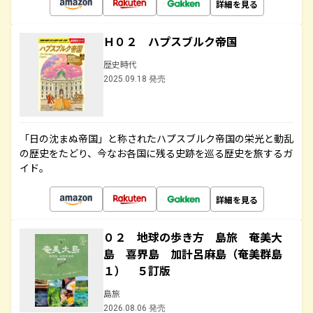
詳細を見る
Ｈ０２ ハプスブルク帝国
歴史時代
2025.09.18 発売
「日の沈まぬ帝国」と称されたハプスブルク帝国の栄光と動乱
の歴史をたどり、今なお各国に残る史跡を巡る歴史を旅するガ
イド。
詳細を見る
０２ 地球の歩き方 島旅 奄美大
島 喜界島 加計呂麻島（奄美群島
１） ５訂版
島旅
2026.08.06 発売