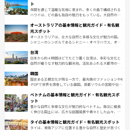
ンメントが詰まった刺激的なスポットだ。一方、アメリカ
ト
西部には大自然が広がり、グランドキャニオンやイエロー
年間を通じて温暖な気候に恵まれ、多くの島で構成される
ストーン国立公園といった絶景が堪能できる。さらに、南
ハワイは、どの島も独自の魅力をもっている。大自然の神
部のニューオーリンズでは、音楽と美食が融合した独特の
秘を感じたいなら、火山が生み出した壮大な景観を誇るハ
文化が魅力。旅行者はアメリカの各地域で異なる魅力を楽
オーストラリアの基本情報と観光ガイド・有名観
ワイ島は見逃せない。また、定番の観光地といえばオアフ
しみながら、その多様性と豊かな歴史を感じることができ
島だが、静かな自然を求めるならマウイ島やカウアイ島が
光スポット
るだろう。車でのロードトリップや列車の旅も、アメリカ
おすすめ。エメラルドグリーンに輝く海をはじめ、豊かな
オーストラリアは、壮大な自然と多様な文化が魅力の国。
ならではの贅沢な旅のスタイルだ。 なお、新着のアメリカ
文化や歴史が息づいている。「アロハスピリット」と呼ば
シドニーのシンボルであるシドニー・オペラハウス、オー
情報は
コンテンツ一覧
を参照してほしい。
れるおもてなしの心で訪れる人々を迎えてくれるハワイの
ストラリア東海岸北部に広がる大サンゴ礁地帯グレートバ
人々、おいしいローカルフードやハワイアンミュージッ
台湾
リアリーフや大陸中央部にそびえるウルル（エアーズロッ
ク、伝統的なフラダンスなど、すべてがハワイの魅力を彩
ク）、タスマニアの美しい原生林やケアンズの熱帯雨林な
日本から約４時間ほどでたどり着く台湾は、多彩な文化と
っている。訪れるたびに新しい発見と感動が待っているハ
ど、見どころがたくさん。また、カフェやワイン、オージ
自然が織りなす魅力的な観光地。活気あふれる大都市の台
ワイを、存分に味わってほしい。 なお、新着のハワイ情報
ービーフなどの食文化も豊かで、美味しいものであふれて
北やノスタルジックな町並みが人気な九份（ジォウフェ
は
コンテンツ一覧
を参照してほしい。
韓国
いる。アクティビティも充実しており、サーフィンやダイ
ン）、静ひつな山岳地帯である台湾東部など、都市の喧騒
ビング、ハイキングなど、アウトドア好きにはたまらな
と山間の静けさが共存しており、訪れる人に新しい発見と
歴史ある王朝文化が残る一方で、最先端のファッションやK
い。オーストラリアの多彩な魅力を存分に味わいつくそ
驚きをもたらしてくれる。また、奥深い台湾の食文化も魅
-POPで世界を席巻している韓国。首都ソウルの宮殿や伝統
う。 なお、新着のオーストラリア情報は
コンテンツ一覧
を
力で、夜市などの屋台グルメから高級料理、ヘルシーで美
家屋が並ぶエリアでは韓国の歴史と文化に浸ることがで
参照してほしい。
ベトナムの基本情報と観光ガイド・有名観光スポ
容にもいいと評判のスイーツなど、バラエティ豊かな料理
き、地方に足を延ばせば四季折々の自然美を楽しむことが
が味わえる。 なお、新着の台湾情報は
コンテンツ一覧
を参
できる。そして、キムチや焼肉、絶品のストリートフード
ット
照してほしい。
まで、さまざまな韓国料理が待っている。夜には、韓国な
豊かな自然と多様な文化が魅力的なベトナム。南北に細長
らではのナイトライフも堪能できる。あたたかいホスピタ
く伸びる国土には、広大な田園風景や青々とした山々、世
リティに包まれながら、韓国の多彩な魅力を心ゆくまで味
界遺産に登録された壮大な自然景観が点在し、都市部では
わってみてほしい。 なお、新着の韓国情報は
コンテンツ一
タイの基本情報と観光ガイド・有名観光スポット
急速な発展と共に伝統が息づく。ハノイの古い町並みやホ
覧
を参照してほしい。
ーチミン市のフランス統治時代の建物も、独特の雰囲気を
タイは、東南アジアに位置する豊かな自然と歴史が息づく