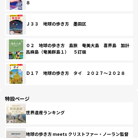
８
Ｊ３３ 地球の歩き方 墨田区
０２ 地球の歩き方 島旅 奄美大島 喜界島 加計
呂麻島（奄美群島１） ５訂版
Ｄ１７ 地球の歩き方 タイ ２０２７～２０２８
特設ページ
世界遺産ランキング
地球の歩き方 meets クリストファー・ノーラン監督