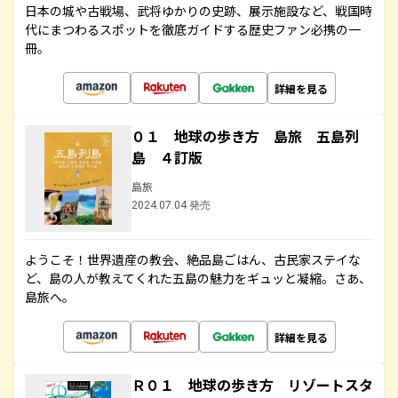
日本の城や古戦場、武将ゆかりの史跡、展示施設など、戦国時
代にまつわるスポットを徹底ガイドする歴史ファン必携の一
冊。
詳細を見る
０１ 地球の歩き方 島旅 五島列
島 ４訂版
島旅
2024.07.04 発売
ようこそ！世界遺産の教会、絶品島ごはん、古民家ステイな
ど、島の人が教えてくれた五島の魅力をギュッと凝縮。さあ、
島旅へ。
詳細を見る
Ｒ０１ 地球の歩き方 リゾートスタ