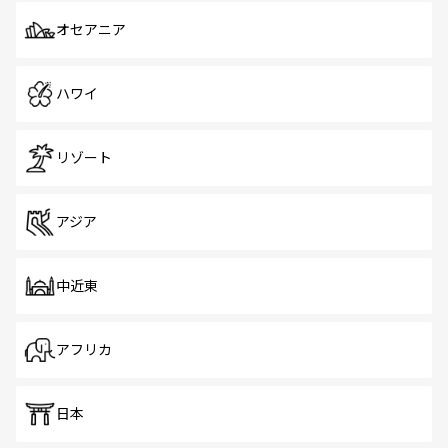
オセアニア
ハワイ
リゾート
アジア
中近東
アフリカ
日本