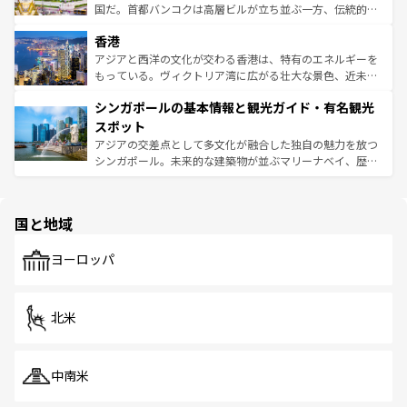
醸し出している。また、バラエティの豊かさとおいしさで
国だ。首都バンコクは高層ビルが立ち並ぶ一方、伝統的な
世界中の食通を魅了してやまないベトナム料理も魅力のひ
寺院や市場がいたるところに点在し、古きよき文化と現代
香港
とつ。フォーやバインミー、ベトナムコーヒーなどは、ぜ
の活気が交差している。北部ではチェンマイなどの山岳地
ひ現地で味わいたい。どの地域を訪れてもあたたかい人々
帯で自然と触れ合い、南部ではプーケットやクラビの美し
アジアと西洋の文化が交わる香港は、特有のエネルギーを
が旅行者を迎えてくれるので、きっと忘れられない旅にな
いビーチでリゾート気分を楽しむことができる。タイ料理
もっている。ヴィクトリア湾に広がる壮大な景色、近未来
るはずだ。 なお、新着のベトナム情報は
コンテンツ一覧
を
は世界的に有名で、屋台から高級レストランまで味覚を刺
的なアートスポット、そして歴史と現代が融合した町並
参照してほしい。
シンガポールの基本情報と観光ガイド・有名観光
激する。気候は一年中温暖で、どの季節にも異なる楽しみ
み、どこを訪れても感動するはず。観光スポットが密集し
が待っている。親しみやすいタイの人々、仏教を中心とし
ており、効率よく見どころを回れるのも魅力。息をのむよ
スポット
た文化、そして多様な観光資源が、訪れる旅人を魅了し続
うな絶景から文化的な体験まで、香港を存分に楽しみ尽く
アジアの交差点として多文化が融合した独自の魅力を放つ
ける。 なお、新着のタイ情報は
コンテンツ一覧
を参照して
そう。 なお、新着の香港情報は
コンテンツ一覧
を参照して
シンガポール。未来的な建築物が並ぶマリーナベイ、歴史
ほしい。
ほしい。
と伝統を感じられるエスニックタウン、多数の緑豊かな公
園や自然保護区など、自然が調和した近代的な景観と文化
の多様性あふれるカラフルな町は、どこを歩いても新しい
国と地域
発見がある。さらに、治安のよさや充実した公共交通機関
も、旅行者にとっては魅力的なポイント。グルメも豊富
で、ホーカーズは地元の風情を楽しめる外せないスポット
ヨーロッパ
だ。訪れる人を飽きさせないシンガポールで、多様な魅力
を体感しよう。 なお、新着のシンガポール情報は
コンテン
ツ一覧
を参照してほしい。
北米
中南米