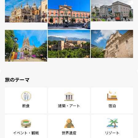
旅のテーマ
飲食
建築・アート
宿泊
イベント・観戦
世界遺産
リゾート