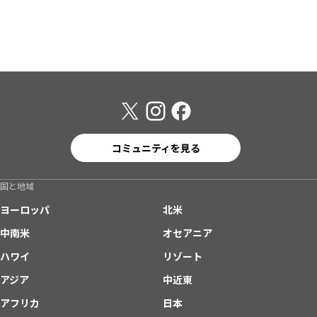
コミュニティを見る
国と地域
ヨーロッパ
北米
中南米
オセアニア
ハワイ
リゾート
アジア
中近東
アフリカ
日本