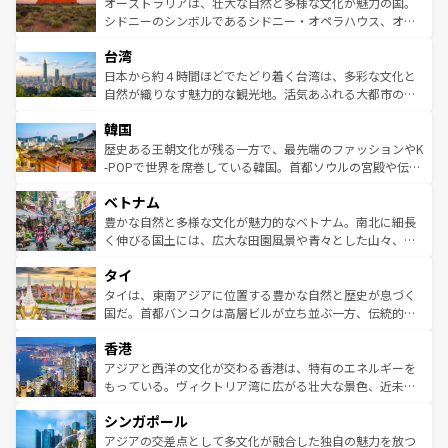
文化が魅力。旅行者はアメリカの各地域で異なる魅力を楽
島だが、静かな自然を求めるならマウイ島やカウアイ島が
オーストラリアは、壮大な自然と多様な文化が魅力の国。
しみながら、その多様性と豊かな歴史を感じることができ
おすすめ。エメラルドグリーンに輝く海をはじめ、豊かな
シドニーのシンボルであるシドニー・オペラハウス、オー
るだろう。車でのロードトリップや列車の旅も、アメリカ
文化や歴史が息づいている。「アロハスピリット」と呼ば
ストラリア東海岸北部に広がる大サンゴ礁地帯グレートバ
ならではの贅沢な旅のスタイルだ。 なお、新着のアメリカ
台湾
れるおもてなしの心で訪れる人々を迎えてくれるハワイの
リアリーフや大陸中央部にそびえるウルル（エアーズロッ
情報は
コンテンツ一覧
を参照してほしい。
人々、おいしいローカルフードやハワイアンミュージッ
ク）、タスマニアの美しい原生林やケアンズの熱帯雨林な
日本から約４時間ほどでたどり着く台湾は、多彩な文化と
ク、伝統的なフラダンスなど、すべてがハワイの魅力を彩
ど、見どころがたくさん。また、カフェやワイン、オージ
自然が織りなす魅力的な観光地。活気あふれる大都市の台
っている。訪れるたびに新しい発見と感動が待っているハ
ービーフなどの食文化も豊かで、美味しいものであふれて
北やノスタルジックな町並みが人気な九份（ジォウフェ
ワイを、存分に味わってほしい。 なお、新着のハワイ情報
韓国
いる。アクティビティも充実しており、サーフィンやダイ
ン）、静ひつな山岳地帯である台湾東部など、都市の喧騒
は
コンテンツ一覧
を参照してほしい。
ビング、ハイキングなど、アウトドア好きにはたまらな
と山間の静けさが共存しており、訪れる人に新しい発見と
歴史ある王朝文化が残る一方で、最先端のファッションやK
い。オーストラリアの多彩な魅力を存分に味わいつくそ
驚きをもたらしてくれる。また、奥深い台湾の食文化も魅
-POPで世界を席巻している韓国。首都ソウルの宮殿や伝統
う。 なお、新着のオーストラリア情報は
コンテンツ一覧
を
力で、夜市などの屋台グルメから高級料理、ヘルシーで美
家屋が並ぶエリアでは韓国の歴史と文化に浸ることがで
参照してほしい。
ベトナム
容にもいいと評判のスイーツなど、バラエティ豊かな料理
き、地方に足を延ばせば四季折々の自然美を楽しむことが
が味わえる。 なお、新着の台湾情報は
コンテンツ一覧
を参
できる。そして、キムチや焼肉、絶品のストリートフード
豊かな自然と多様な文化が魅力的なベトナム。南北に細長
照してほしい。
まで、さまざまな韓国料理が待っている。夜には、韓国な
く伸びる国土には、広大な田園風景や青々とした山々、世
らではのナイトライフも堪能できる。あたたかいホスピタ
界遺産に登録された壮大な自然景観が点在し、都市部では
タイ
リティに包まれながら、韓国の多彩な魅力を心ゆくまで味
急速な発展と共に伝統が息づく。ハノイの古い町並みやホ
わってみてほしい。 なお、新着の韓国情報は
コンテンツ一
ーチミン市のフランス統治時代の建物も、独特の雰囲気を
タイは、東南アジアに位置する豊かな自然と歴史が息づく
覧
を参照してほしい。
醸し出している。また、バラエティの豊かさとおいしさで
国だ。首都バンコクは高層ビルが立ち並ぶ一方、伝統的な
世界中の食通を魅了してやまないベトナム料理も魅力のひ
寺院や市場がいたるところに点在し、古きよき文化と現代
香港
とつ。フォーやバインミー、ベトナムコーヒーなどは、ぜ
の活気が交差している。北部ではチェンマイなどの山岳地
ひ現地で味わいたい。どの地域を訪れてもあたたかい人々
帯で自然と触れ合い、南部ではプーケットやクラビの美し
アジアと西洋の文化が交わる香港は、特有のエネルギーを
が旅行者を迎えてくれるので、きっと忘れられない旅にな
いビーチでリゾート気分を楽しむことができる。タイ料理
もっている。ヴィクトリア湾に広がる壮大な景色、近未来
るはずだ。 なお、新着のベトナム情報は
コンテンツ一覧
を
は世界的に有名で、屋台から高級レストランまで味覚を刺
的なアートスポット、そして歴史と現代が融合した町並
参照してほしい。
シンガポール
激する。気候は一年中温暖で、どの季節にも異なる楽しみ
み、どこを訪れても感動するはず。観光スポットが密集し
が待っている。親しみやすいタイの人々、仏教を中心とし
ており、効率よく見どころを回れるのも魅力。息をのむよ
アジアの交差点として多文化が融合した独自の魅力を放つ