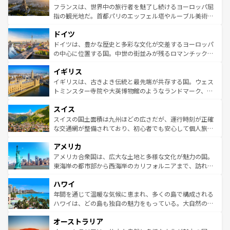
しい。
る。首都マドリードの洗練された雰囲気や、バルセロナの
フランスは、世界中の旅行者を魅了し続けるヨーロッパ屈
アートに溢れた街角から、地方では古代ローマ遺跡や中世
指の観光地だ。首都パリのエッフェル塔やルーブル美術館
の城塞都市、穏やかなビーチリゾートまで多彩な表情を見
といった象徴的なスポットから、田舎町の古風な美しさま
せる。地方によって風土や気候が異なるスペインはその個
ドイツ
で、幅広い魅力が詰まっている。華麗な宮殿、歴史的な大
性で訪れる人を魅了する。 なお、新着のスペイン情報は
コ
聖堂、美しいビーチ、そして豊かな自然が、訪れる者を心
ドイツは、豊かな歴史と多彩な文化が交差するヨーロッパ
ンテンツ一覧
を参照してほしい。
から魅了する。また、フランスは美食の国としても知ら
の中心に位置する国。中世の街並みが残るロマンチック街
れ、フランス料理はユネスコ無形文化遺産にも登録されて
道から、未来を先取りするようなモダンな都市まで多様な
イギリス
いる。シャンパンの発祥地であるランス、プロヴァンスの
顔を持つこの国は、どこを歩いても飽きることがない。ベ
香り高いラベンダー畑など、多彩な楽しみ方が可能だ。さ
ルリンの文化的活気、バイエルン州のアルプスの絶景、そ
イギリスは、古きよき伝統と最先端が共存する国。ウェス
らに、パリ以外の地域にも魅力が溢れており、どの街角に
してライン川沿いのワイン畑といった風景は必見。ビール
トミンスター寺院や大英博物館のようなランドマーク、歴
も豊かな歴史と文化が息づいている。パリ以外の個性あふ
とソーセージを味わいながら地元の人と過ごす楽しい時間
史ある大学都市、美しい丘陵地帯や牧歌的な風景など、エ
れる地方に足を運ぶとそれぞれで全く異なる文化を体験で
スイス
は、お酒好きな人にはぜひ体験してほしい。 なお、新着の
リアごとに異なる魅力がある。また、優雅なアフタヌーン
きるだろう。 なお、新着のフランス情報は
コンテンツ一覧
ドイツ情報は
コンテンツ一覧
を参照してほしい。
ティー、ビール好きにはたまらない英国パブ、サッカー観
スイスの国土面積は九州ほどの広さだが、運行時刻が正確
を参照してほしい。
戦など、本場だからこそできる体験も豊富。イギリスを旅
な交通網が整備されており、初心者でも安心して個人旅行
して楽しみつくそう。 なお、新着のイギリス情報は
コンテ
を楽しめる。日本同様に時刻表どおりの旅が可能だ。中世
アメリカ
ンツ一覧
を参照してほしい。
の建物がそのまま残る町や、スイスならではのユニークな
博物館もあり、アルプス観光だけでなく町歩きも満喫する
アメリカ合衆国は、広大な土地と多様な文化が魅力の国。
ことができる。国民の所得が高いため物価も高いが、旅行
東海岸の都市部から西海岸のカリフォルニアまで、訪れる
者向けの交通パス提供のサービスもあり、うまく活用すれ
場所ごとに異なる風景と体験が待っている。ニューヨーク
ハワイ
ば市内交通費無料で観光を楽しむこともできる。 なお、新
のような巨大都市は、観光、ショッピング、エンターテイ
着のスイス情報は
コンテンツ一覧
を参照してほしい。
ンメントが詰まった刺激的なスポットだ。一方、アメリカ
年間を通じて温暖な気候に恵まれ、多くの島で構成される
西部には大自然が広がり、グランドキャニオンやイエロー
ハワイは、どの島も独自の魅力をもっている。大自然の神
ストーン国立公園といった絶景が堪能できる。さらに、南
秘を感じたいなら、火山が生み出した壮大な景観を誇るハ
オーストラリア
部のニューオーリンズでは、音楽と美食が融合した独特の
ワイ島は見逃せない。また、定番の観光地といえばオアフ