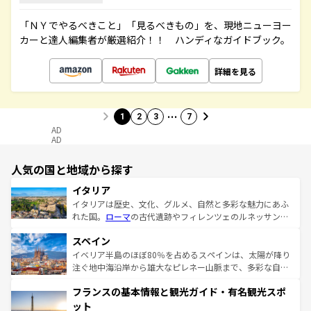
「ＮＹでやるべきこと」「見るべきもの」を、現地ニューヨー
カーと達人編集者が厳選紹介！！ ハンディなガイドブック。
詳細を見る
…
1
2
3
7
AD
AD
人気の国と地域から探す
イタリア
イタリアは歴史、文化、グルメ、自然と多彩な魅力にあふ
れた国。
ローマ
の古代遺跡やフィレンツェのルネッサンス
美術、ヴェネツィアの運河など、歴史あるスポットはもち
スペイン
ろん、トスカーナの美しい田園風景やアマルフィ海岸の絶
景など、自然景観も見逃せない。観光の合間には、本場の
イベリア半島のほぼ80％を占めるスペインは、太陽が降り
ピザやパスタなど、絶品のイタリア料理を堪能することも
注ぐ地中海沿岸から雄大なピレネー山脈まで、多彩な自然
できる。朝目覚めてから夜眠るまで、すべての瞬間を楽し
と文化が詰まったヨーロッパ屈指の旅行先だ。多様な地域
フランスの基本情報と観光ガイド・有名観光スポ
ませてくれるイタリアで、忘れられない旅をしてみよう！
文化が根付くこの国では、情熱的なフラメンコ、熱気あふ
なお、新着のイタリア情報は
コンテンツ一覧
を参照してほ
れる闘牛、そして美味しいタパスが生活の一部となってい
ット