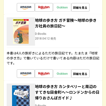
詳細を見る
地球の歩き方 ガチ冒険～地球の歩き
方社員の旅日記～
D-Books
2018.04.12 発売
本書は4人の旅好きによるただの旅日記です。たまたま『地球
の歩き方』で働いているだけで書いてある内容はただの旅日記
です。
詳細を見る
地球の歩き方 カンタベリーと周辺の
すてきな田舎町へ～ロンドンからの日
帰りおさんぽガイド♪
D-Books