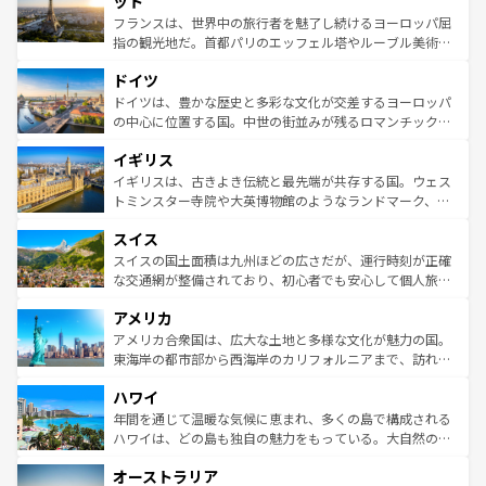
ット
しい。
る。首都マドリードの洗練された雰囲気や、バルセロナの
フランスは、世界中の旅行者を魅了し続けるヨーロッパ屈
アートに溢れた街角から、地方では古代ローマ遺跡や中世
指の観光地だ。首都パリのエッフェル塔やルーブル美術館
の城塞都市、穏やかなビーチリゾートまで多彩な表情を見
といった象徴的なスポットから、田舎町の古風な美しさま
せる。地方によって風土や気候が異なるスペインはその個
ドイツ
で、幅広い魅力が詰まっている。華麗な宮殿、歴史的な大
性で訪れる人を魅了する。 なお、新着のスペイン情報は
コ
聖堂、美しいビーチ、そして豊かな自然が、訪れる者を心
ドイツは、豊かな歴史と多彩な文化が交差するヨーロッパ
ンテンツ一覧
を参照してほしい。
から魅了する。また、フランスは美食の国としても知ら
の中心に位置する国。中世の街並みが残るロマンチック街
れ、フランス料理はユネスコ無形文化遺産にも登録されて
道から、未来を先取りするようなモダンな都市まで多様な
イギリス
いる。シャンパンの発祥地であるランス、プロヴァンスの
顔を持つこの国は、どこを歩いても飽きることがない。ベ
香り高いラベンダー畑など、多彩な楽しみ方が可能だ。さ
ルリンの文化的活気、バイエルン州のアルプスの絶景、そ
イギリスは、古きよき伝統と最先端が共存する国。ウェス
らに、パリ以外の地域にも魅力が溢れており、どの街角に
してライン川沿いのワイン畑といった風景は必見。ビール
トミンスター寺院や大英博物館のようなランドマーク、歴
も豊かな歴史と文化が息づいている。パリ以外の個性あふ
とソーセージを味わいながら地元の人と過ごす楽しい時間
史ある大学都市、美しい丘陵地帯や牧歌的な風景など、エ
れる地方に足を運ぶとそれぞれで全く異なる文化を体験で
スイス
は、お酒好きな人にはぜひ体験してほしい。 なお、新着の
リアごとに異なる魅力がある。また、優雅なアフタヌーン
きるだろう。 なお、新着のフランス情報は
コンテンツ一覧
ドイツ情報は
コンテンツ一覧
を参照してほしい。
ティー、ビール好きにはたまらない英国パブ、サッカー観
スイスの国土面積は九州ほどの広さだが、運行時刻が正確
を参照してほしい。
戦など、本場だからこそできる体験も豊富。イギリスを旅
な交通網が整備されており、初心者でも安心して個人旅行
して楽しみつくそう。 なお、新着のイギリス情報は
コンテ
を楽しめる。日本同様に時刻表どおりの旅が可能だ。中世
アメリカ
ンツ一覧
を参照してほしい。
の建物がそのまま残る町や、スイスならではのユニークな
博物館もあり、アルプス観光だけでなく町歩きも満喫する
アメリカ合衆国は、広大な土地と多様な文化が魅力の国。
ことができる。国民の所得が高いため物価も高いが、旅行
東海岸の都市部から西海岸のカリフォルニアまで、訪れる
者向けの交通パス提供のサービスもあり、うまく活用すれ
場所ごとに異なる風景と体験が待っている。ニューヨーク
ハワイ
ば市内交通費無料で観光を楽しむこともできる。 なお、新
のような巨大都市は、観光、ショッピング、エンターテイ
着のスイス情報は
コンテンツ一覧
を参照してほしい。
ンメントが詰まった刺激的なスポットだ。一方、アメリカ
年間を通じて温暖な気候に恵まれ、多くの島で構成される
西部には大自然が広がり、グランドキャニオンやイエロー
ハワイは、どの島も独自の魅力をもっている。大自然の神
ストーン国立公園といった絶景が堪能できる。さらに、南
秘を感じたいなら、火山が生み出した壮大な景観を誇るハ
オーストラリア
部のニューオーリンズでは、音楽と美食が融合した独特の
ワイ島は見逃せない。また、定番の観光地といえばオアフ