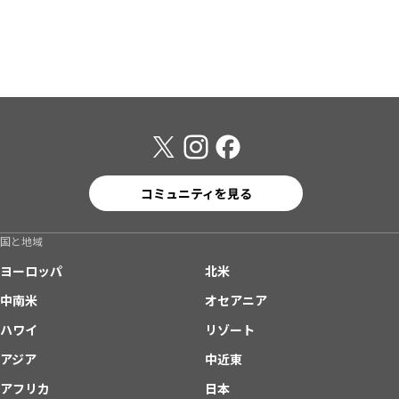
コミュニティを見る
国と地域
ヨーロッパ
北米
中南米
オセアニア
ハワイ
リゾート
アジア
中近東
アフリカ
日本