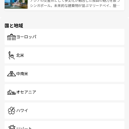
アジアの交差点として多文化が融合した独自の魅力を放つ
た文化、そして多様な観光資源が、訪れる旅人を魅了し続
うな絶景から文化的な体験まで、香港を存分に楽しみ尽く
シンガポール。未来的な建築物が並ぶマリーナベイ、歴史
ける。 なお、新着のタイ情報は
コンテンツ一覧
を参照して
そう。 なお、新着の香港情報は
コンテンツ一覧
を参照して
と伝統を感じられるエスニックタウン、多数の緑豊かな公
ほしい。
ほしい。
園や自然保護区など、自然が調和した近代的な景観と文化
の多様性あふれるカラフルな町は、どこを歩いても新しい
国と地域
発見がある。さらに、治安のよさや充実した公共交通機関
も、旅行者にとっては魅力的なポイント。グルメも豊富
で、ホーカーズは地元の風情を楽しめる外せないスポット
ヨーロッパ
だ。訪れる人を飽きさせないシンガポールで、多様な魅力
を体感しよう。 なお、新着のシンガポール情報は
コンテン
ツ一覧
を参照してほしい。
北米
中南米
オセアニア
ハワイ