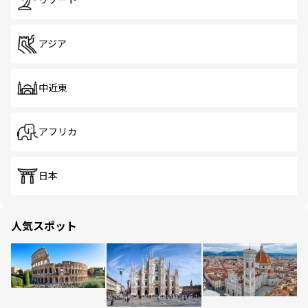
リゾート
アジア
中近東
アフリカ
日本
人気スポット