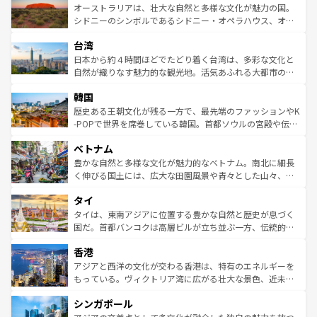
文化が魅力。旅行者はアメリカの各地域で異なる魅力を楽
島だが、静かな自然を求めるならマウイ島やカウアイ島が
オーストラリアは、壮大な自然と多様な文化が魅力の国。
しみながら、その多様性と豊かな歴史を感じることができ
おすすめ。エメラルドグリーンに輝く海をはじめ、豊かな
シドニーのシンボルであるシドニー・オペラハウス、オー
るだろう。車でのロードトリップや列車の旅も、アメリカ
文化や歴史が息づいている。「アロハスピリット」と呼ば
ストラリア東海岸北部に広がる大サンゴ礁地帯グレートバ
ならではの贅沢な旅のスタイルだ。 なお、新着のアメリカ
台湾
れるおもてなしの心で訪れる人々を迎えてくれるハワイの
リアリーフや大陸中央部にそびえるウルル（エアーズロッ
情報は
コンテンツ一覧
を参照してほしい。
人々、おいしいローカルフードやハワイアンミュージッ
ク）、タスマニアの美しい原生林やケアンズの熱帯雨林な
日本から約４時間ほどでたどり着く台湾は、多彩な文化と
ク、伝統的なフラダンスなど、すべてがハワイの魅力を彩
ど、見どころがたくさん。また、カフェやワイン、オージ
自然が織りなす魅力的な観光地。活気あふれる大都市の台
っている。訪れるたびに新しい発見と感動が待っているハ
ービーフなどの食文化も豊かで、美味しいものであふれて
北やノスタルジックな町並みが人気な九份（ジォウフェ
ワイを、存分に味わってほしい。 なお、新着のハワイ情報
韓国
いる。アクティビティも充実しており、サーフィンやダイ
ン）、静ひつな山岳地帯である台湾東部など、都市の喧騒
は
コンテンツ一覧
を参照してほしい。
ビング、ハイキングなど、アウトドア好きにはたまらな
と山間の静けさが共存しており、訪れる人に新しい発見と
歴史ある王朝文化が残る一方で、最先端のファッションやK
い。オーストラリアの多彩な魅力を存分に味わいつくそ
驚きをもたらしてくれる。また、奥深い台湾の食文化も魅
-POPで世界を席巻している韓国。首都ソウルの宮殿や伝統
う。 なお、新着のオーストラリア情報は
コンテンツ一覧
を
力で、夜市などの屋台グルメから高級料理、ヘルシーで美
家屋が並ぶエリアでは韓国の歴史と文化に浸ることがで
参照してほしい。
ベトナム
容にもいいと評判のスイーツなど、バラエティ豊かな料理
き、地方に足を延ばせば四季折々の自然美を楽しむことが
が味わえる。 なお、新着の台湾情報は
コンテンツ一覧
を参
できる。そして、キムチや焼肉、絶品のストリートフード
豊かな自然と多様な文化が魅力的なベトナム。南北に細長
照してほしい。
まで、さまざまな韓国料理が待っている。夜には、韓国な
く伸びる国土には、広大な田園風景や青々とした山々、世
らではのナイトライフも堪能できる。あたたかいホスピタ
界遺産に登録された壮大な自然景観が点在し、都市部では
タイ
リティに包まれながら、韓国の多彩な魅力を心ゆくまで味
急速な発展と共に伝統が息づく。ハノイの古い町並みやホ
わってみてほしい。 なお、新着の韓国情報は
コンテンツ一
ーチミン市のフランス統治時代の建物も、独特の雰囲気を
タイは、東南アジアに位置する豊かな自然と歴史が息づく
覧
を参照してほしい。
醸し出している。また、バラエティの豊かさとおいしさで
国だ。首都バンコクは高層ビルが立ち並ぶ一方、伝統的な
世界中の食通を魅了してやまないベトナム料理も魅力のひ
寺院や市場がいたるところに点在し、古きよき文化と現代
香港
とつ。フォーやバインミー、ベトナムコーヒーなどは、ぜ
の活気が交差している。北部ではチェンマイなどの山岳地
ひ現地で味わいたい。どの地域を訪れてもあたたかい人々
帯で自然と触れ合い、南部ではプーケットやクラビの美し
アジアと西洋の文化が交わる香港は、特有のエネルギーを
が旅行者を迎えてくれるので、きっと忘れられない旅にな
いビーチでリゾート気分を楽しむことができる。タイ料理
もっている。ヴィクトリア湾に広がる壮大な景色、近未来
るはずだ。 なお、新着のベトナム情報は
コンテンツ一覧
を
は世界的に有名で、屋台から高級レストランまで味覚を刺
的なアートスポット、そして歴史と現代が融合した町並
参照してほしい。
シンガポール
激する。気候は一年中温暖で、どの季節にも異なる楽しみ
み、どこを訪れても感動するはず。観光スポットが密集し
が待っている。親しみやすいタイの人々、仏教を中心とし
ており、効率よく見どころを回れるのも魅力。息をのむよ