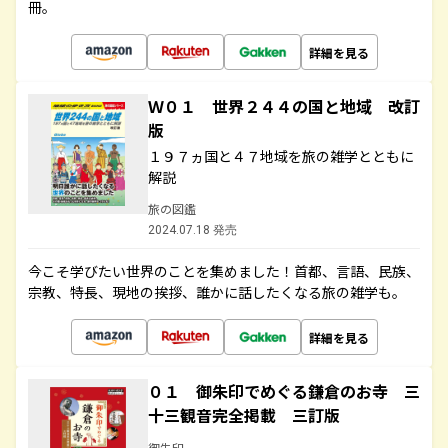
冊。
詳細を見る
Ｗ０１ 世界２４４の国と地域 改訂
版
１９７ヵ国と４７地域を旅の雑学とともに
解説
旅の図鑑
2024.07.18 発売
今こそ学びたい世界のことを集めました！首都、言語、民族、
宗教、特長、現地の挨拶、誰かに話したくなる旅の雑学も。
詳細を見る
０１ 御朱印でめぐる鎌倉のお寺 三
十三観音完全掲載 三訂版
御朱印