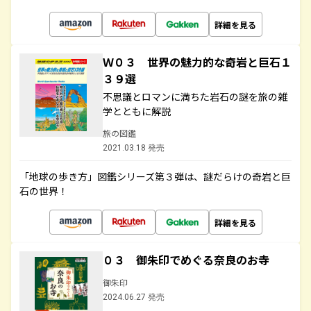
詳細を見る
Ｗ０３ 世界の魅力的な奇岩と巨石１
３９選
不思議とロマンに満ちた岩石の謎を旅の雑
学とともに解説
旅の図鑑
2021.03.18 発売
「地球の歩き方」図鑑シリーズ第３弾は、謎だらけの奇岩と巨
石の世界！
詳細を見る
０３ 御朱印でめぐる奈良のお寺
御朱印
2024.06.27 発売