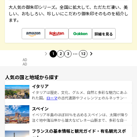
大人気の御朱印シリーズ。全国に拡大して、ただただ凄い、美
しい、おもしろい、珍しいにこだわり御朱印そのものを紹介し
ます。
詳細を見る
…
1
2
3
12
AD
AD
人気の国と地域から探す
イタリア
イタリアは歴史、文化、グルメ、自然と多彩な魅力にあふ
れた国。
ローマ
の古代遺跡やフィレンツェのルネッサンス
美術、ヴェネツィアの運河など、歴史あるスポットはもち
スペイン
ろん、トスカーナの美しい田園風景やアマルフィ海岸の絶
景など、自然景観も見逃せない。観光の合間には、本場の
イベリア半島のほぼ80％を占めるスペインは、太陽が降り
ピザやパスタなど、絶品のイタリア料理を堪能することも
注ぐ地中海沿岸から雄大なピレネー山脈まで、多彩な自然
できる。朝目覚めてから夜眠るまで、すべての瞬間を楽し
と文化が詰まったヨーロッパ屈指の旅行先だ。多様な地域
フランスの基本情報と観光ガイド・有名観光スポ
ませてくれるイタリアで、忘れられない旅をしてみよう！
文化が根付くこの国では、情熱的なフラメンコ、熱気あふ
なお、新着のイタリア情報は
コンテンツ一覧
を参照してほ
れる闘牛、そして美味しいタパスが生活の一部となってい