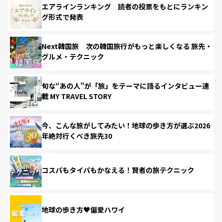
エアラインランキング 読者の投票をもとにランキン
グ形式で発表
Next韓国旅 次の韓国旅行がもっと楽しくなる 旅先・
グルメ・テクニック
旬な“あの人”が「旅」をテーマに語るインタビュー連
載 MY TRAVEL STORY
今、こんな旅がしてみたい！地球の歩き方が選ぶ2026
年絶対行くべき旅先30
コスパもタイパもかなえる！賢者の旅テクニック
地球の歩き方♥偏愛ハワイ