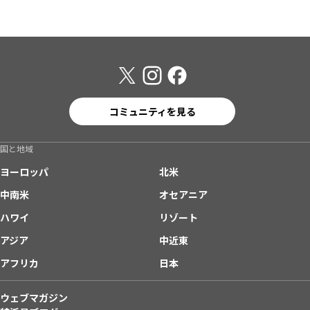
コミュニティを見る
国と地域
ヨーロッパ
北米
中南米
オセアニア
ハワイ
リゾート
アジア
中近東
アフリカ
日本
ウェブマガジン