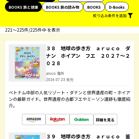
BOOKS 旅と健康
BOOKS 旅の読み物
BOOKS
D-Books
絞り込み条件を追加
221〜225件/225件中 を表示
３８ 地球の歩き方 ａｒｕｃｏ ダ
ナン ホイアン フエ ２０２７～２
０２８
aruco 海外
2026.07.23 発売
ベトナム中部の人気リゾート・ダナンと世界遺産の町・ホイア
ンの最新ガイド。世界遺産の古都フエやミーソン遺跡も徹底紹
介。
詳細を見る
３９ 地球の歩き方 ａｒｕｃｏ 釜