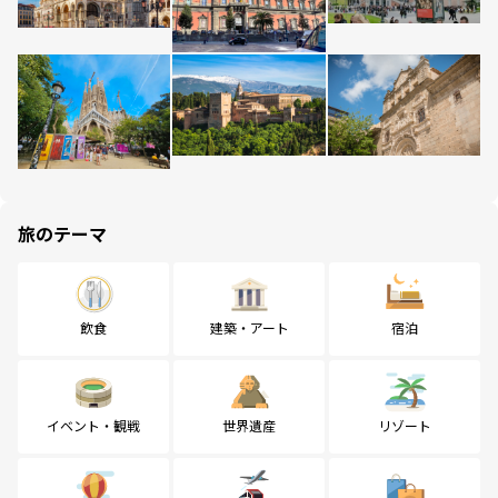
旅のテーマ
飲食
建築・アート
宿泊
イベント・観戦
世界遺産
リゾート