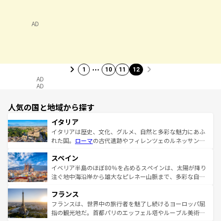
AD
…
1
10
11
12
AD
AD
人気の国と地域から探す
イタリア
イタリアは歴史、文化、グルメ、自然と多彩な魅力にあふ
れた国。
ローマ
の古代遺跡やフィレンツェのルネッサンス
美術、ヴェネツィアの運河など、歴史あるスポットはもち
スペイン
ろん、トスカーナの美しい田園風景やアマルフィ海岸の絶
景など、自然景観も見逃せない。観光の合間には、本場の
イベリア半島のほぼ80％を占めるスペインは、太陽が降り
ピザやパスタなど、絶品のイタリア料理を堪能することも
注ぐ地中海沿岸から雄大なピレネー山脈まで、多彩な自然
できる。朝目覚めてから夜眠るまで、すべての瞬間を楽し
と文化が詰まったヨーロッパ屈指の旅行先だ。多様な地域
フランス
ませてくれるイタリアで、忘れられない旅をしてみよう！
文化が根付くこの国では、情熱的なフラメンコ、熱気あふ
なお、新着のイタリア情報は
コンテンツ一覧
を参照してほ
れる闘牛、そして美味しいタパスが生活の一部となってい
フランスは、世界中の旅行者を魅了し続けるヨーロッパ屈
しい。
る。首都マドリードの洗練された雰囲気や、バルセロナの
指の観光地だ。首都パリのエッフェル塔やルーブル美術館
アートに溢れた街角から、地方では古代ローマ遺跡や中世