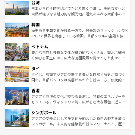
ならではの贅沢な旅のスタイルだ。 なお、新着のアメリカ
台湾
れるおもてなしの心で訪れる人々を迎えてくれるハワイの
リアリーフや大陸中央部にそびえるウルル（エアーズロッ
情報は
コンテンツ一覧
を参照してほしい。
人々、おいしいローカルフードやハワイアンミュージッ
ク）、タスマニアの美しい原生林やケアンズの熱帯雨林な
日本から約４時間ほどでたどり着く台湾は、多彩な文化と
ク、伝統的なフラダンスなど、すべてがハワイの魅力を彩
ど、見どころがたくさん。また、カフェやワイン、オージ
自然が織りなす魅力的な観光地。活気あふれる大都市の台
っている。訪れるたびに新しい発見と感動が待っているハ
ービーフなどの食文化も豊かで、美味しいものであふれて
北やノスタルジックな町並みが人気な九份（ジォウフェ
ワイを、存分に味わってほしい。 なお、新着のハワイ情報
韓国
いる。アクティビティも充実しており、サーフィンやダイ
ン）、静ひつな山岳地帯である台湾東部など、都市の喧騒
は
コンテンツ一覧
を参照してほしい。
ビング、ハイキングなど、アウトドア好きにはたまらな
と山間の静けさが共存しており、訪れる人に新しい発見と
歴史ある王朝文化が残る一方で、最先端のファッションやK
い。オーストラリアの多彩な魅力を存分に味わいつくそ
驚きをもたらしてくれる。また、奥深い台湾の食文化も魅
-POPで世界を席巻している韓国。首都ソウルの宮殿や伝統
う。 なお、新着のオーストラリア情報は
コンテンツ一覧
を
力で、夜市などの屋台グルメから高級料理、ヘルシーで美
家屋が並ぶエリアでは韓国の歴史と文化に浸ることがで
参照してほしい。
ベトナム
容にもいいと評判のスイーツなど、バラエティ豊かな料理
き、地方に足を延ばせば四季折々の自然美を楽しむことが
が味わえる。 なお、新着の台湾情報は
コンテンツ一覧
を参
できる。そして、キムチや焼肉、絶品のストリートフード
豊かな自然と多様な文化が魅力的なベトナム。南北に細長
照してほしい。
まで、さまざまな韓国料理が待っている。夜には、韓国な
く伸びる国土には、広大な田園風景や青々とした山々、世
らではのナイトライフも堪能できる。あたたかいホスピタ
界遺産に登録された壮大な自然景観が点在し、都市部では
タイ
リティに包まれながら、韓国の多彩な魅力を心ゆくまで味
急速な発展と共に伝統が息づく。ハノイの古い町並みやホ
わってみてほしい。 なお、新着の韓国情報は
コンテンツ一
ーチミン市のフランス統治時代の建物も、独特の雰囲気を
タイは、東南アジアに位置する豊かな自然と歴史が息づく
覧
を参照してほしい。
醸し出している。また、バラエティの豊かさとおいしさで
国だ。首都バンコクは高層ビルが立ち並ぶ一方、伝統的な
世界中の食通を魅了してやまないベトナム料理も魅力のひ
寺院や市場がいたるところに点在し、古きよき文化と現代
香港
とつ。フォーやバインミー、ベトナムコーヒーなどは、ぜ
の活気が交差している。北部ではチェンマイなどの山岳地
ひ現地で味わいたい。どの地域を訪れてもあたたかい人々
帯で自然と触れ合い、南部ではプーケットやクラビの美し
アジアと西洋の文化が交わる香港は、特有のエネルギーを
が旅行者を迎えてくれるので、きっと忘れられない旅にな
いビーチでリゾート気分を楽しむことができる。タイ料理
もっている。ヴィクトリア湾に広がる壮大な景色、近未来
るはずだ。 なお、新着のベトナム情報は
コンテンツ一覧
を
は世界的に有名で、屋台から高級レストランまで味覚を刺
的なアートスポット、そして歴史と現代が融合した町並
参照してほしい。
シンガポール
激する。気候は一年中温暖で、どの季節にも異なる楽しみ
み、どこを訪れても感動するはず。観光スポットが密集し
が待っている。親しみやすいタイの人々、仏教を中心とし
ており、効率よく見どころを回れるのも魅力。息をのむよ
アジアの交差点として多文化が融合した独自の魅力を放つ
た文化、そして多様な観光資源が、訪れる旅人を魅了し続
うな絶景から文化的な体験まで、香港を存分に楽しみ尽く
シンガポール。未来的な建築物が並ぶマリーナベイ、歴史
ける。 なお、新着のタイ情報は
コンテンツ一覧
を参照して
そう。 なお、新着の香港情報は
コンテンツ一覧
を参照して
と伝統を感じられるエスニックタウン、多数の緑豊かな公
ほしい。
ほしい。
園や自然保護区など、自然が調和した近代的な景観と文化