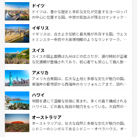
といった象徴的なスポットから、田舎町の古風な美しさま
ドイツ
の城塞都市、穏やかなビーチリゾートまで多彩な表情を見
で、幅広い魅力が詰まっている。華麗な宮殿、歴史的な大
せる。地方によって風土や気候が異なるスペインはその個
聖堂、美しいビーチ、そして豊かな自然が、訪れる者を心
ドイツは、豊かな歴史と多彩な文化が交差するヨーロッパ
性で訪れる人を魅了する。 なお、新着のスペイン情報は
コ
から魅了する。また、フランスは美食の国としても知ら
の中心に位置する国。中世の街並みが残るロマンチック街
ンテンツ一覧
を参照してほしい。
れ、フランス料理はユネスコ無形文化遺産にも登録されて
道から、未来を先取りするようなモダンな都市まで多様な
イギリス
いる。シャンパンの発祥地であるランス、プロヴァンスの
顔を持つこの国は、どこを歩いても飽きることがない。ベ
香り高いラベンダー畑など、多彩な楽しみ方が可能だ。さ
ルリンの文化的活気、バイエルン州のアルプスの絶景、そ
イギリスは、古きよき伝統と最先端が共存する国。ウェス
らに、パリ以外の地域にも魅力が溢れており、どの街角に
してライン川沿いのワイン畑といった風景は必見。ビール
トミンスター寺院や大英博物館のようなランドマーク、歴
も豊かな歴史と文化が息づいている。パリ以外の個性あふ
とソーセージを味わいながら地元の人と過ごす楽しい時間
史ある大学都市、美しい丘陵地帯や牧歌的な風景など、エ
れる地方に足を運ぶとそれぞれで全く異なる文化を体験で
スイス
は、お酒好きな人にはぜひ体験してほしい。 なお、新着の
リアごとに異なる魅力がある。また、優雅なアフタヌーン
きるだろう。 なお、新着のフランス情報は
コンテンツ一覧
ドイツ情報は
コンテンツ一覧
を参照してほしい。
ティー、ビール好きにはたまらない英国パブ、サッカー観
スイスの国土面積は九州ほどの広さだが、運行時刻が正確
を参照してほしい。
戦など、本場だからこそできる体験も豊富。イギリスを旅
な交通網が整備されており、初心者でも安心して個人旅行
して楽しみつくそう。 なお、新着のイギリス情報は
コンテ
を楽しめる。日本同様に時刻表どおりの旅が可能だ。中世
アメリカ
ンツ一覧
を参照してほしい。
の建物がそのまま残る町や、スイスならではのユニークな
博物館もあり、アルプス観光だけでなく町歩きも満喫する
アメリカ合衆国は、広大な土地と多様な文化が魅力の国。
ことができる。国民の所得が高いため物価も高いが、旅行
東海岸の都市部から西海岸のカリフォルニアまで、訪れる
者向けの交通パス提供のサービスもあり、うまく活用すれ
場所ごとに異なる風景と体験が待っている。ニューヨーク
ハワイ
ば市内交通費無料で観光を楽しむこともできる。 なお、新
のような巨大都市は、観光、ショッピング、エンターテイ
着のスイス情報は
コンテンツ一覧
を参照してほしい。
ンメントが詰まった刺激的なスポットだ。一方、アメリカ
年間を通じて温暖な気候に恵まれ、多くの島で構成される
西部には大自然が広がり、グランドキャニオンやイエロー
ハワイは、どの島も独自の魅力をもっている。大自然の神
ストーン国立公園といった絶景が堪能できる。さらに、南
秘を感じたいなら、火山が生み出した壮大な景観を誇るハ
オーストラリア
部のニューオーリンズでは、音楽と美食が融合した独特の
ワイ島は見逃せない。また、定番の観光地といえばオアフ
文化が魅力。旅行者はアメリカの各地域で異なる魅力を楽
島だが、静かな自然を求めるならマウイ島やカウアイ島が
オーストラリアは、壮大な自然と多様な文化が魅力の国。
しみながら、その多様性と豊かな歴史を感じることができ
おすすめ。エメラルドグリーンに輝く海をはじめ、豊かな
シドニーのシンボルであるシドニー・オペラハウス、オー
るだろう。車でのロードトリップや列車の旅も、アメリカ
文化や歴史が息づいている。「アロハスピリット」と呼ば
ストラリア東海岸北部に広がる大サンゴ礁地帯グレートバ