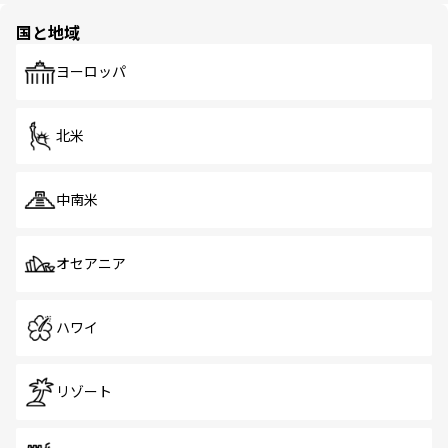
の多様性あふれるカラフルな町は、どこを歩いても新しい
国と地域
発見がある。さらに、治安のよさや充実した公共交通機関
も、旅行者にとっては魅力的なポイント。グルメも豊富
で、ホーカーズは地元の風情を楽しめる外せないスポット
ヨーロッパ
だ。訪れる人を飽きさせないシンガポールで、多様な魅力
を体感しよう。 なお、新着のシンガポール情報は
コンテン
ツ一覧
を参照してほしい。
北米
中南米
オセアニア
ハワイ
リゾート